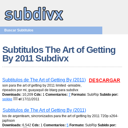
Buscar Subtitulos
Subtitulos The Art of Getting
By 2011 Subdivx
Subtitulos de The Art of Getting By (2011)
son para the art of getting by 2011 limited -amiable,
ripeados por mi, guayaquil de btarg para subdivx
Downloads:
10,209
Cds:
1
Comentarios:
7
Formato:
SubRip
Subido por:
spikke
el
17/11/2011
Subtitulos de The Art of Getting By (2011)
los de argenteam, sincronizados para the art of getting by 2011 720p x264-
japhson
Downloads:
6,542
Cds:
1
Comentarios:
5
Formato:
SubRip
Subido por: