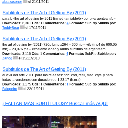
abraxasoner
el
21/11/2011
Subtitulos de The Art of Getting By (2011)
para b>the art of getting by 2011 limited -amiable/b> por b>argenteam/b>
Downloads:
6,361
Cds:
1
Comentarios:
4
Formato:
SubRip
Subido por:
TeddyBear
el
17/11/2011
Subtitulos de The Art of Getting By (2011)
the art of getting by (2011) 720p brrip x264 – 600mb – yify (mp4 de 600,05
mb) – 23,976 fps – excelente video y audio subtitulo de argenteam
Downloads:
3,116
Cds:
1
Comentarios:
4
Formato:
SubRip
Subido por:
Zartog
el
15/11/2013
Subtitulos de The Art of Getting By (2011)
el vlvlr del arte 2011, para los releases: hdc, chd, refill, msd, crys, y para
todas la versiones con duracion de 1:23:17 (h:m:s)
Downloads:
1,175
Cds:
1
Comentarios:
1
Formato:
SubRip
Subido por:
Falopeiro
el
22/11/2011
¿FALTAN MÁS SUBTÍTULOS? Buscar más AQUÍ