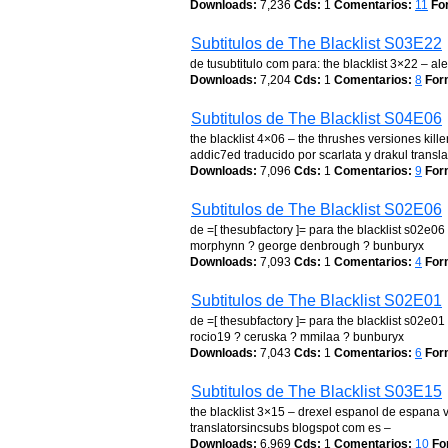
Downloads:
7,236
Cds:
1
Comentarios:
11
Fo
Subtitulos de The Blacklist S03E22
de tusubtitulo com para: the blacklist 3×22 – al
Downloads:
7,204
Cds:
1
Comentarios:
8
For
Subtitulos de The Blacklist S04E06
the blacklist 4×06 – the thrushes versiones kil
addic7ed traducido por scarlata y drakul transla
Downloads:
7,096
Cds:
1
Comentarios:
9
For
Subtitulos de The Blacklist S02E06
de =[ thesubfactory ]= para the blacklist s02e0
morphynn ? george denbrough ? bunburyx
Downloads:
7,093
Cds:
1
Comentarios:
4
For
Subtitulos de The Blacklist S02E01
de =[ thesubfactory ]= para the blacklist s02e01
rocio19 ? ceruska ? mmilaa ? bunburyx
Downloads:
7,043
Cds:
1
Comentarios:
6
For
Subtitulos de The Blacklist S03E15
the blacklist 3×15 – drexel espanol de espana ver
translatorsincsubs blogspot com es –
Downloads:
6,969
Cds:
1
Comentarios:
10
Fo