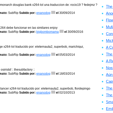
02 monarch douglas bank x264-lol una traduccion de: rocio19 ? fedejmz ?
The 
mato:
SubRip
Subido por:
enanodog
el
30/09/2014
Ano
Flow
Mufa
 x 264 debe funcionar en las similares enjoy
mato:
SubRip
Subido por:
bigbombomama
el
30/09/2016
Con
Mic
e x264-lol traducido por: eleternauta2, superbob, marichiqui,
A C
The
mato:
SubRip
Subido por:
enanodog
el
05/03/2014
A Re
Nosf
siristsf :: thesubfactory ::
mato:
SubRip
Subido por:
enanodog
el
18/03/2014
Aún 
Cap
The 
lancer x264-lol traducido por: eleternauta2, superbob, flordepingo
mato:
SubRip
Subido por:
enanodog
el
02/10/2013
The
Smal
Emil