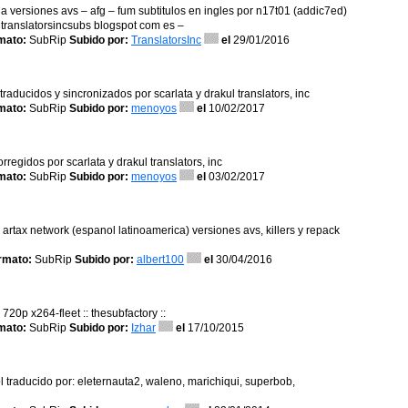
a versiones avs – afg – fum subtitulos en ingles por n17t01 (addic7ed)
 – translatorsincsubs blogspot com es –
mato:
SubRip
Subido por:
TranslatorsInc
el
29/01/2016
traducidos y sincronizados por scarlata y drakul translators, inc
mato:
SubRip
Subido por:
menoyos
el
10/02/2017
orregidos por scarlata y drakul translators, inc
mato:
SubRip
Subido por:
menoyos
el
03/02/2017
e artax network (espanol latinoamerica) versiones avs, killers y repack
rmato:
SubRip
Subido por:
albert100
el
30/04/2016
 720p x264-fleet :: thesubfactory ::
mato:
SubRip
Subido por:
Izhar
el
17/10/2015
l traducido por: eleternauta2, waleno, marichiqui, superbob,