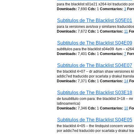
para the blacklist s01e21 x264-lol traducido por 
Downloads:
7,690
Cds:
1
Comentarios:
3
For
Subtitulos de The Blacklist S05E01
para la versiones avs/sva y similares traducidos 
Downloads:
7,672
Cds:
1
Comentarios:
11
Fo
Subtitulos de The Blacklist S04E09
subtitulos para the blacklist s04e09 -fum – x264-k
Downloads:
7,401
Cds:
1
Comentarios:
7
For
Subtitulos de The Blacklist S04E07
the blacklist 4×07 – dr adrian shaw versiones k
addic7ed traducido por scarlata y drakul transla
Downloads:
7,371
Cds:
1
Comentarios:
14
Fo
Subtitulos de The Blacklist S03E18
de tusubtitulo com para: the blacklist 3×18 – m
latinoamerica)
Downloads:
7,346
Cds:
1
Comentarios:
10
Fo
Subtitulos de The Blacklist S04E05
the blacklist 4×05 – the lindquist concern versi
por addic7ed traducido por scarlata y drakul tra