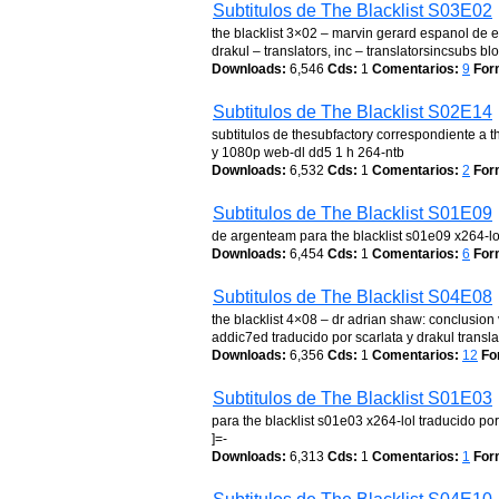
Subtitulos de The Blacklist S03E02
the blacklist 3×02 – marvin gerard espanol de e
drakul – translators, inc – translatorsincsubs b
Downloads:
6,546
Cds:
1
Comentarios:
9
For
Subtitulos de The Blacklist S02E14
subtitulos de thesubfactory correspondiente a t
y 1080p web-dl dd5 1 h 264-ntb
Downloads:
6,532
Cds:
1
Comentarios:
2
For
Subtitulos de The Blacklist S01E09
de argenteam para the blacklist s01e09 x264-lol
Downloads:
6,454
Cds:
1
Comentarios:
6
For
Subtitulos de The Blacklist S04E08
the blacklist 4×08 – dr adrian shaw: conclusion
addic7ed traducido por scarlata y drakul transla
Downloads:
6,356
Cds:
1
Comentarios:
12
Fo
Subtitulos de The Blacklist S01E03
para the blacklist s01e03 x264-lol traducido por:
]=-
Downloads:
6,313
Cds:
1
Comentarios:
1
For