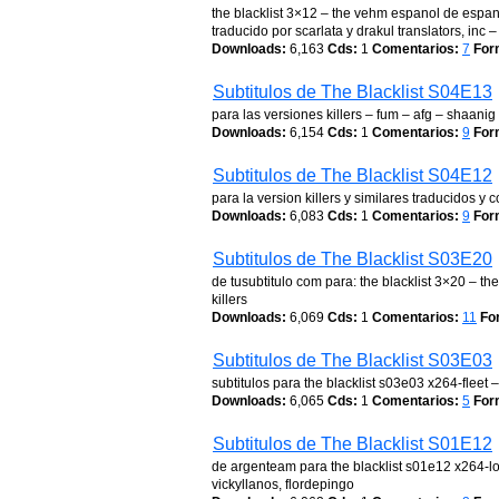
the blacklist 3×12 – the vehm espanol de espan
traducido por scarlata y drakul translators, inc
Downloads:
6,163
Cds:
1
Comentarios:
7
For
Subtitulos de The Blacklist S04E13
para las versiones killers – fum – afg – shaanig 
Downloads:
6,154
Cds:
1
Comentarios:
9
For
Subtitulos de The Blacklist S04E12
para la version killers y similares traducidos y c
Downloads:
6,083
Cds:
1
Comentarios:
9
For
Subtitulos de The Blacklist S03E20
de tusubtitulo com para: the blacklist 3×20 – th
killers
Downloads:
6,069
Cds:
1
Comentarios:
11
Fo
Subtitulos de The Blacklist S03E03
subtitulos para the blacklist s03e03 x264-fleet –
Downloads:
6,065
Cds:
1
Comentarios:
5
For
Subtitulos de The Blacklist S01E12
de argenteam para the blacklist s01e12 x264-lo
vickyllanos, flordepingo