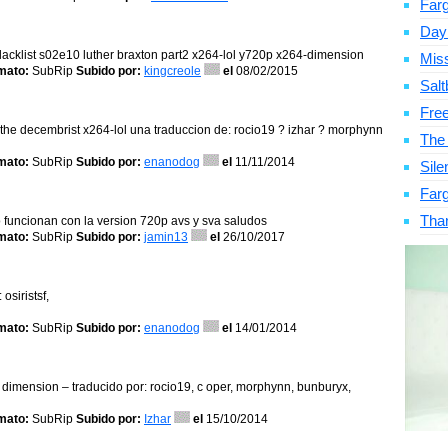
Far
Day
lacklist s02e10 luther braxton part2 x264-lol y720p x264-dimension
Mis
mato:
SubRip
Subido por:
kingcreole
el
08/02/2015
Salt
Fre
8 the decembrist x264-lol una traduccion de: rocio19 ? izhar ? morphynn
The
mato:
SubRip
Subido por:
enanodog
el
11/11/2014
Sile
Far
Tha
o funcionan con la version 720p avs y sva saludos
mato:
SubRip
Subido por:
jamin13
el
26/10/2017
osiristsf,
mato:
SubRip
Subido por:
enanodog
el
14/01/2014
 – dimension – traducido por: rocio19, c oper, morphynn, bunburyx,
mato:
SubRip
Subido por:
Izhar
el
15/10/2014