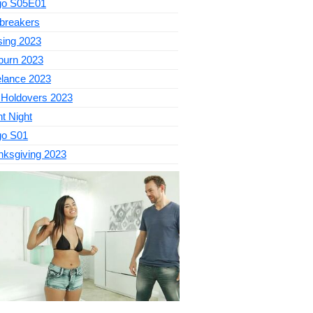
go S05E01
breakers
sing 2023
burn 2023
elance 2023
 Holdovers 2023
nt Night
go S01
nksgiving 2023