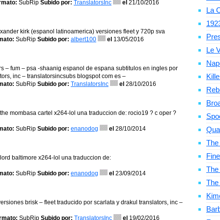
rmato:
SubRip
Subido por:
TranslatorsInc
el
21/10/2016
La C
192
exander kirk (espanol latinoamerica) versiones fleet y 720p sva
Pre
mato:
SubRip
Subido por:
albert100
el
13/05/2016
Le V
Nap
lers – fum – psa -shaanig espanol de espana subtitulos en ingles por
Kill
tors, inc – translatorsincsubs blogspot com es –
mato:
SubRip
Subido por:
TranslatorsInc
el
28/10/2016
Reb
Bro
6 the mombasa cartel x264-lol una traduccion de: rocio19 ? c oper ?
Spo
mato:
SubRip
Subido por:
enanodog
el
28/10/2014
Qua
The
Fine
 lord baltimore x264-lol una traduccion de:
The 
mato:
SubRip
Subido por:
enanodog
el
23/09/2014
The
Kim
siones brisk – fleet traducido por scarlata y drakul translators, inc –
Bar
rmato:
SubRip
Subido por:
TranslatorsInc
el
19/02/2016