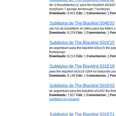
de =[ thesubfactory ]= para the blacklist s02e
morphynn ? george denbrough ? bunburyx
Downloads:
8,401
Cds:
1
Comentarios:
8
For
Subtitulos de The Blacklist S04E02
son los de tusubtitulo en latino para las killers
Downloads:
8,229
Cds:
1
Comentarios:
5
For
Subtitulos de The Blacklist S01E15
de argenteam para the blacklist s01e15 the judg
flordepingo
Downloads:
8,213
Cds:
1
Comentarios:
4
For
Subtitulos de The Blacklist S01E16
para the blacklist s01e16 x264-lol traducido por o
Downloads:
8,149
Cds:
1
Comentarios:
3
For
Subtitulos de The Blacklist S01E02
de argenteam para the blacklist s01e02 the free
Downloads:
7,827
Cds:
1
Comentarios:
3
For
subtitulos en espanol
Subtitulos de The Blacklist S01E21