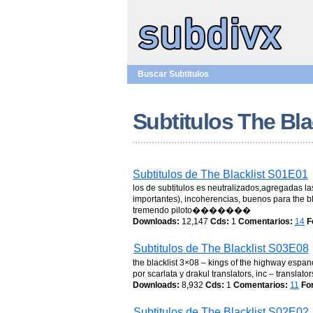
Buscar Subtitulos
Subtitulos The Bla
Subtitulos de The Blacklist S01E01
los de subtitulos es neutralizados,agregadas la
importantes), incoherencias, buenos para the bl
tremendo piloto�������
Downloads:
12,147
Cds:
1
Comentarios:
14
F
Subtitulos de The Blacklist S03E08
the blacklist 3×08 – kings of the highway espano
por scarlata y drakul translators, inc – transla
Downloads:
8,932
Cds:
1
Comentarios:
11
Fo
Subtitulos de The Blacklist S02E02