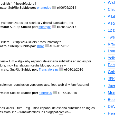
Wic
osiristsf =[ thesubfactory ]=
mato:
SubRip
Subido por:
enanodog
el
06/05/2014
Chic
A Li
y sincronizados por scarlata y drakul translators, inc
A Ro
rmato:
SubRip
Subido por:
menoyos
el
28/09/2017
12 (
Twe
illers – 720p x264-killers :: thesubfactory ::
Krav
mato:
SubRip
Subido por:
Izhar
el
09/01/2017
Long
Yell
illers – fum – afg – nby espanol de espana subtitulos en ingles por
Par
tors, inc – translatorsincsubs blogspot com es –
rmato:
SubRip
Subido por:
TranslatorsInc
el
04/11/2016
Gold
JFK
r solomon- conclusion versiones avs, fleet, web-dl y fum (espanol
Joyr
Memo
rmato:
SubRip
Subido por:
albert100
el
15/04/2016
Bob’
DEV
ones killers – fum – afg – msd espanol de espana subtitulos en ingles
nslators, inc – translatorsincsubs blogspot com es –
Here