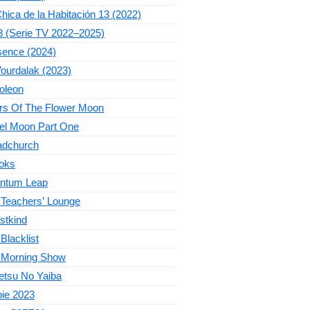
hica de la Habitación 13 (2022)
3 (Serie TV 2022–2025)
sence (2024)
ourdalak (2023)
oleon
ers Of The Flower Moon
el Moon Part One
adchurch
oks
ntum Leap
 Teachers’ Lounge
stkind
Blacklist
 Morning Show
etsu No Yaiba
bie 2023