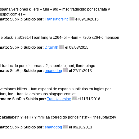
spana versiones killers – fum – afg – msd traducido por scarlata y
logspot com es –
mato:
SubRip
Subido por:
TranslatorsInc
el
09/10/2015
he blacklist s02e14 t earl king vi x264-lol – -fum – 720p x264-dimension
mato:
SubRip
Subido por:
DrSmith
el
08/03/2015
 traducido por: eleternauta2, superbob, hori, flordepingo
mato:
SubRip
Subido por:
enanodog
el
27/11/2013
 versiones killers – fum espanol de espana subtitulos en ingles por
tors, inc – translatorsincsubs blogspot com es –
rmato:
SubRip
Subido por:
TranslatorsInc
el
11/11/2016
 akallabeth ? jeslil7 ? mmilaa corregido por osiristsf -=[ thesubfactory
mato:
SubRip
Subido por:
enanodog
el
09/10/2013