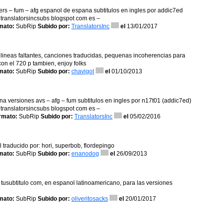
llers – fum – afg espanol de espana subtitulos en ingles por addic7ed
 – translatorsincsubs blogspot com es –
mato:
SubRip
Subido por:
TranslatorsInc
el
13/01/2017
5 lineas faltantes, canciones traducidas, pequenas incoherencias para
con el 720 p tambien, enjoy folks
mato:
SubRip
Subido por:
chavigol
el
01/10/2013
pana versiones avs – afg – fum subtitulos en ingles por n17t01 (addic7ed)
 – translatorsincsubs blogspot com es –
rmato:
SubRip
Subido por:
TranslatorsInc
el
05/02/2016
 traducido por: hori, superbob, flordepingo
mato:
SubRip
Subido por:
enanodog
el
26/09/2013
 tusubtitulo com, en espanol latinoamericano, para las versiones
mato:
SubRip
Subido por:
oliveritosacks
el
20/01/2017