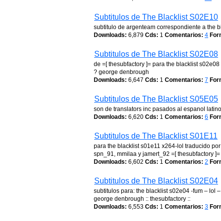
Subtitulos de The Blacklist S02E10
subtitulo de argenteam correspondiente a the b
Downloads:
6,879
Cds:
1
Comentarios:
4
For
Subtitulos de The Blacklist S02E08
de =[ thesubfactory ]= para the blacklist s02e0
? george denbrough
Downloads:
6,647
Cds:
1
Comentarios:
7
For
Subtitulos de The Blacklist S05E05
son de translators inc pasados al espanol latin
Downloads:
6,620
Cds:
1
Comentarios:
6
For
Subtitulos de The Blacklist S01E11
para the blacklist s01e11 x264-lol traducido por: 
spn_91, mmilaa y jamert_92 =[ thesubfactory ]=
Downloads:
6,602
Cds:
1
Comentarios:
2
For
Subtitulos de The Blacklist S02E04
subtitulos para: the blacklist s02e04 -fum – lol
george denbrough :: thesubfactory ::
Downloads:
6,553
Cds:
1
Comentarios:
3
For