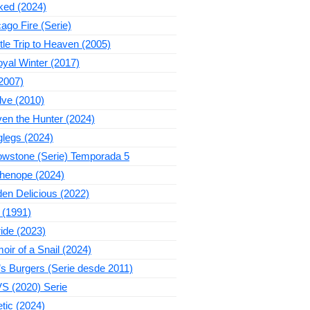
ked (2024)
ago Fire (Serie)
ttle Trip to Heaven (2005)
yal Winter (2017)
2007)
lve (2010)
en the Hunter (2024)
legs (2024)
owstone (Serie) Temporada 5
thenope (2024)
en Delicious (2022)
 (1991)
ide (2023)
ir of a Snail (2024)
s Burgers (Serie desde 2011)
S (2020) Serie
tic (2024)