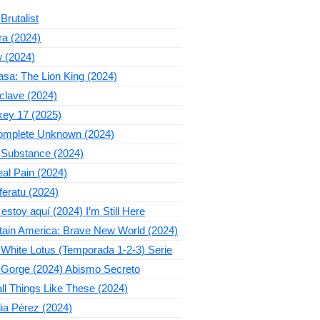
Brutalist
ra (2024)
 (2024)
sa: The Lion King (2024)
clave (2024)
key 17 (2025)
omplete Unknown (2024)
 Substance (2024)
al Pain (2024)
eratu (2024)
estoy aquí (2024) I’m Still Here
tain America: Brave New World (2024)
White Lotus (Temporada 1-2-3) Serie
 Gorge (2024) Abismo Secreto
l Things Like These (2024)
ia Pérez (2024)