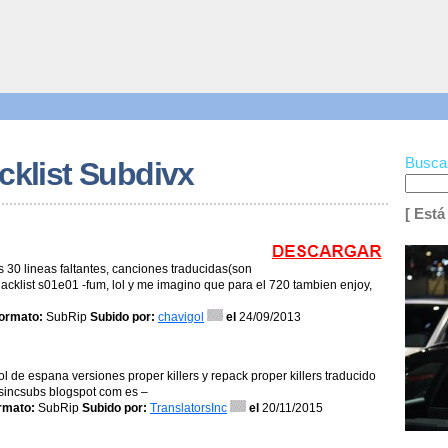
Busca
cklist Subdivx
[ Está
s 30 lineas faltantes, canciones traducidas(son
acklist s01e01 -fum, lol y me imagino que para el 720 tambien enjoy,
ormato:
SubRip
Subido por:
chavigol
el
24/09/2013
l de espana versiones proper killers y repack proper killers traducido
torsincsubs blogspot com es –
rmato:
SubRip
Subido por:
TranslatorsInc
el
20/11/2015