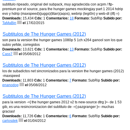
subtitulo ripeado, original del subpack, muy agradecida con acpm / ftp-
premium por el source, para the hunger games mockingjay part 1 2014 hdrip
evo y hdrip (maxspeed)(juggs)(titan)(aqos), webrip (legi0n) y web-dl (ift) =)
Downloads:
15,434
Cds:
1
Comentarios:
18
Formato:
SubRip
Subido por:
TaMaBin
el
17/02/2015
Subtitulos de The Hunger Games (2012)
son para la version the hunger games 1080p 5 1ch x264 ganool son los que
subio yefste, corregidos
Downloads:
13,621
Cds:
1
Comentarios:
13
Formato:
SubRip
Subido por:
Cass7
el
05/08/2012
Subtitulos de The Hunger Games (2012)
los de subadictos net sincronizados para la version the hunger games (2012)
-maxspeed
Downloads:
11,803
Cds:
1
Comentarios:
7
Formato:
SubRip
Subido por:
enanodog
el
05/08/2012
Subtitulos de The Hunger Games (2012)
para la version -=[ the hunger games 2012 v2 ts new-source dtrg ]=- de 1 53
gib, es una resincronizacion del subtitulo de -=[ pazgranger ]=- muchas
gracias!
Downloads:
11,726
Cds:
1
Comentarios:
6
Formato:
SubRip
Subido por:
carlosdek
el
01/04/2012