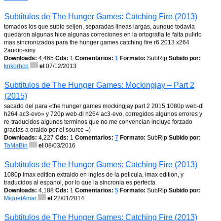
Subtitulos de The Hunger Games: Catching Fire (2013)
tomados los que subio seijen, separadas lineas largas, aunque todavia
quedaron algunas hice algunas correciones en la ortografia le falta pulirlo
mas sincronizados para the hunger games catching fire r6 2013 x264
2audio-smy
Downloads:
4,465
Cds:
1
Comentarios:
1
Formato:
SubRip
Subido por:
knkorhcp
el
07/12/2013
Subtitulos de The Hunger Games: Mockingjay – Part 2
(2015)
sacado del para «the hunger games mockingjay part 2 2015 1080p web-dl
h264 ac3-evo» y 720p web-dl h264 ac3-evo, corregidos algunos errores y
re-traducidos algunos terminos que no me convencian incluye forzado
gracias a oraldo por el source =)
Downloads:
4,227
Cds:
1
Comentarios:
7
Formato:
SubRip
Subido por:
TaMaBin
el
08/03/2016
Subtitulos de The Hunger Games: Catching Fire (2013)
1080p imax edition extraido en ingles de la pelicula, imax edition, y
traducidos al espanol, por lo que la sincronia es perfecta
Downloads:
4,188
Cds:
1
Comentarios:
5
Formato:
SubRip
Subido por:
MiguelAmar
el
22/01/2014
Subtitulos de The Hunger Games: Catching Fire (2013)