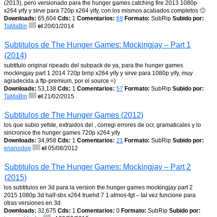
(2013), pero versionado para the hunger games catching fire 2013 1080p
x264 yify y sirve para 720p x264 yify, con los mismos acabados completos 🙂
Downloads:
65,604
Cds:
1
Comentarios:
69
Formato:
SubRip
Subido por:
TaMaBin
el
20/01/2014
Subtitulos de The Hunger Games: Mockingjay – Part 1
(2014)
subtitulo original ripeado del subpack de ya, para the hunger games
mockingjay part 1 2014 720p brrip x264 yify y sirve para 1080p yify, muy
agradecida a ftp-premium, por el source =)
Downloads:
53,138
Cds:
1
Comentarios:
57
Formato:
SubRip
Subido por:
TaMaBin
el
21/02/2015
Subtitulos de The Hunger Games (2012)
los que subio yefste, extraidos del , corregi errores de ocr, gramaticales y lo
sincronice the hunger games 720p x264 yify
Downloads:
34,958
Cds:
1
Comentarios:
21
Formato:
SubRip
Subido por:
enanodog
el
05/08/2012
Subtitulos de The Hunger Games: Mockingjay – Part 2
(2015)
los subtitulos en 3d para la version the hunger games mockingjay part 2
2015 1080p 3d half-sbs x264 truehd 7 1 atmos-fgt – tal vez funcione para
otras versiones en 3d
Downloads:
32,675
Cds:
1
Comentarios:
0
Formato:
SubRip
Subido por: