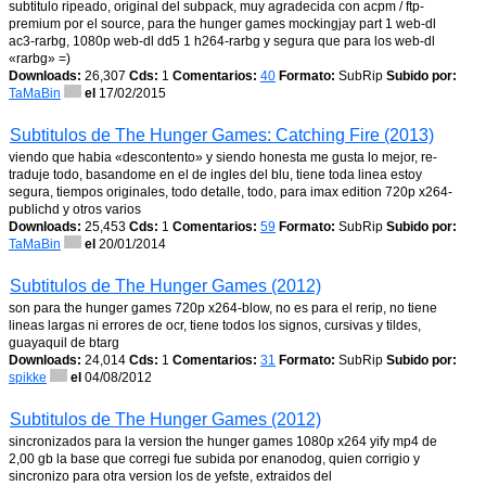
subtitulo ripeado, original del subpack, muy agradecida con acpm / ftp-
premium por el source, para the hunger games mockingjay part 1 web-dl
ac3-rarbg, 1080p web-dl dd5 1 h264-rarbg y segura que para los web-dl
«rarbg» =)
Downloads:
26,307
Cds:
1
Comentarios:
40
Formato:
SubRip
Subido por:
TaMaBin
el
17/02/2015
Subtitulos de The Hunger Games: Catching Fire (2013)
viendo que habia «descontento» y siendo honesta me gusta lo mejor, re-
traduje todo, basandome en el de ingles del blu, tiene toda linea estoy
segura, tiempos originales, todo detalle, todo, para imax edition 720p x264-
publichd y otros varios
Downloads:
25,453
Cds:
1
Comentarios:
59
Formato:
SubRip
Subido por:
TaMaBin
el
20/01/2014
Subtitulos de The Hunger Games (2012)
son para the hunger games 720p x264-blow, no es para el rerip, no tiene
lineas largas ni errores de ocr, tiene todos los signos, cursivas y tildes,
guayaquil de btarg
Downloads:
24,014
Cds:
1
Comentarios:
31
Formato:
SubRip
Subido por:
spikke
el
04/08/2012
Subtitulos de The Hunger Games (2012)
sincronizados para la version the hunger games 1080p x264 yify mp4 de
2,00 gb la base que corregi fue subida por enanodog, quien corrigio y
sincronizo para otra version los de yefste, extraidos del