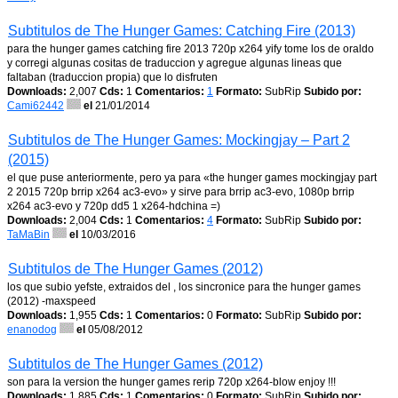
Subtitulos de The Hunger Games: Catching Fire (2013)
para the hunger games catching fire 2013 720p x264 yify tome los de oraldo
y corregi algunas cositas de traduccion y agregue algunas lineas que
faltaban (traduccion propia) que lo disfruten
Downloads:
2,007
Cds:
1
Comentarios:
1
Formato:
SubRip
Subido por:
Cami62442
el
21/01/2014
Subtitulos de The Hunger Games: Mockingjay – Part 2
(2015)
el que puse anteriormente, pero ya para «the hunger games mockingjay part
2 2015 720p brrip x264 ac3-evo» y sirve para brrip ac3-evo, 1080p brrip
x264 ac3-evo y 720p dd5 1 x264-hdchina =)
Downloads:
2,004
Cds:
1
Comentarios:
4
Formato:
SubRip
Subido por:
TaMaBin
el
10/03/2016
Subtitulos de The Hunger Games (2012)
los que subio yefste, extraidos del , los sincronice para the hunger games
(2012) -maxspeed
Downloads:
1,955
Cds:
1
Comentarios:
0
Formato:
SubRip
Subido por:
enanodog
el
05/08/2012
Subtitulos de The Hunger Games (2012)
son para la version the hunger games rerip 720p x264-blow enjoy !!!
Downloads:
1,885
Cds:
1
Comentarios:
0
Formato:
SubRip
Subido por: