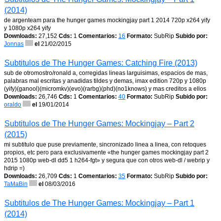
(2014)
de argenteam para the hunger games mockingjay part 1 2014 720p x264 yify
y 1080p x264 yify
Downloads:
27,152
Cds:
1
Comentarios:
16
Formato:
SubRip
Subido por:
Jonnas
el
21/02/2015
Subtitulos de The Hunger Games: Catching Fire (2013)
sub de otromostro/ronald a, corregidas lineas larguisimas, espacios de mas,
palabras mal escritas y anadidas tildes y demas, imax edition 720p y 1080p
(yify)(ganool)(micromkv)(evo)(rarbg)(phd)(no1knows) y mas creditos a ellos
Downloads:
26,746
Cds:
1
Comentarios:
40
Formato:
SubRip
Subido por:
oraldo
el
19/01/2014
Subtitulos de The Hunger Games: Mockingjay – Part 2
(2015)
mi subtitulo que puse previamente, sincronizado linea a linea, con retoques
propios, etc pero para exclusivamente «the hunger games mockingjay part 2
2015 1080p web-dl dd5 1 h264-fgt» y segura que con otros web-dl / webrip y
hdrip =)
Downloads:
26,709
Cds:
1
Comentarios:
35
Formato:
SubRip
Subido por:
TaMaBin
el
08/03/2016
Subtitulos de The Hunger Games: Mockingjay – Part 1
(2014)