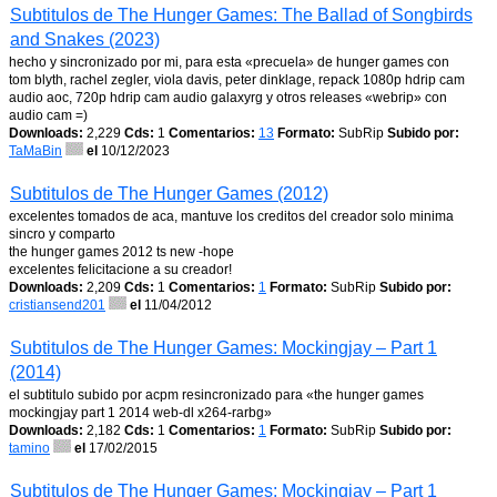
Subtitulos de The Hunger Games: The Ballad of Songbirds
and Snakes (2023)
hecho y sincronizado por mi, para esta «precuela» de hunger games con
tom blyth, rachel zegler, viola davis, peter dinklage, repack 1080p hdrip cam
audio aoc, 720p hdrip cam audio galaxyrg y otros releases «webrip» con
audio cam =)
Downloads:
2,229
Cds:
1
Comentarios:
13
Formato:
SubRip
Subido por:
TaMaBin
el
10/12/2023
Subtitulos de The Hunger Games (2012)
excelentes tomados de aca, mantuve los creditos del creador solo minima
sincro y comparto
the hunger games 2012 ts new -hope
excelentes felicitacione a su creador!
Downloads:
2,209
Cds:
1
Comentarios:
1
Formato:
SubRip
Subido por:
cristiansend201
el
11/04/2012
Subtitulos de The Hunger Games: Mockingjay – Part 1
(2014)
el subtitulo subido por acpm resincronizado para «the hunger games
mockingjay part 1 2014 web-dl x264-rarbg»
Downloads:
2,182
Cds:
1
Comentarios:
1
Formato:
SubRip
Subido por:
tamino
el
17/02/2015
Subtitulos de The Hunger Games: Mockingjay – Part 1