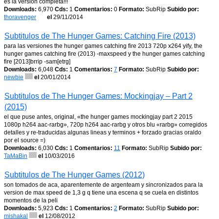
es la version completa!!!
Downloads:
6,970
Cds:
1
Comentarios:
0
Formato:
SubRip
Subido por:
thoravenger
el
29/11/2014
Subtitulos de The Hunger Games: Catching Fire (2013)
para las versiones the hunger games catching fire 2013 720p x264 yify, the
hunger games catching fire (2013) -maxspeed y the hunger games catching
fire [2013]brrip -sam[etrg]
Downloads:
6,048
Cds:
1
Comentarios:
7
Formato:
SubRip
Subido por:
newbie
el
20/01/2014
Subtitulos de The Hunger Games: Mockingjay – Part 2
(2015)
el que puse antes, original, «the hunger games mockingjay part 2 2015
1080p h264 aac-rarbg», 720p h264 aac-rarbg y otros blu «rarbg» corregidos
detalles y re-traducidas algunas lineas y terminos + forzado gracias oraldo
por el source =)
Downloads:
6,030
Cds:
1
Comentarios:
11
Formato:
SubRip
Subido por:
TaMaBin
el
10/03/2016
Subtitulos de The Hunger Games (2012)
son tomados de aca, aparentemente de argenteam y sincronizados para la
version de max speed de 1,3 g q tiene una escena q se cuela en distintos
momentos de la peli
Downloads:
5,923
Cds:
1
Comentarios:
2
Formato:
SubRip
Subido por:
mishakal
el
12/08/2012