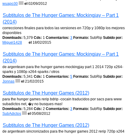
wuapo30
el
02/09/2012
Subtitulos de The Hunger Games: Mockingjay – Part 1
(2014)
correcciones finales para todos las versiones en 720p y 1080p los mejores
disponibles
Downloads:
5,379
Cds:
1
Comentarios:
3
Formato:
SubRip
Subido por:
Miguel1428
el
18/02/2015
Subtitulos de The Hunger Games: Mockingjay – Part 1
(2014)
de argenteam para the hunger games mockingjay part 1 2014 720p x264-
sparks y 1080p x264-sparks / otros
Downloads:
5,341
Cds:
1
Comentarios:
5
Formato:
SubRip
Subido por:
Jonnas
el
21/02/2015
Subtitulos de The Hunger Games (2012)
para the hunger games rerip bdrip -cocain traducidos por sacs para www
subadictos net, �y no busques mas!
Downloads:
5,284
Cds:
2
Comentarios:
3
Formato:
SubRip
Subido por:
SubAdictos
el
05/08/2012
Subtitulos de The Hunger Games (2012)
de argenteam sincronizados para the hunger games 2012 rerip 720p x264