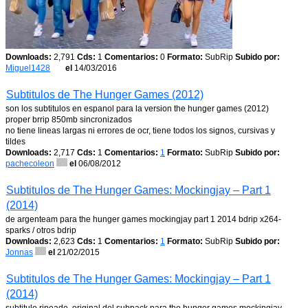
Downloads:
2,791
Cds:
1
Comentarios:
0
Formato:
SubRip
Subido por:
Miguel1428
el
14/03/2016
Subtitulos de The Hunger Games (2012)
son los subtitulos en espanol para la version the hunger games (2012)
proper brrip 850mb sincronizados
no tiene lineas largas ni errores de ocr, tiene todos los signos, cursivas y
tildes
Downloads:
2,717
Cds:
1
Comentarios:
1
Formato:
SubRip
Subido por:
pachecoleon
el
06/08/2012
Subtitulos de The Hunger Games: Mockingjay – Part 1
(2014)
de argenteam para the hunger games mockingjay part 1 2014 bdrip x264-
sparks / otros bdrip
Downloads:
2,623
Cds:
1
Comentarios:
1
Formato:
SubRip
Subido por:
Jonnas
el
21/02/2015
Subtitulos de The Hunger Games: Mockingjay – Part 1
(2014)