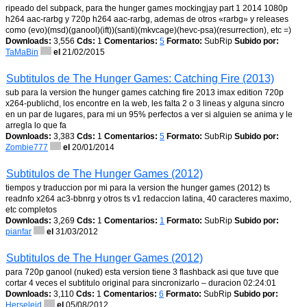
ripeado del subpack, para the hunger games mockingjay part 1 2014 1080p
h264 aac-rarbg y 720p h264 aac-rarbg, ademas de otros «rarbg» y releases
como (evo)(msd)(ganool)(ift))(santi)(mkvcage)(hevc-psa)(resurrection), etc =)
Downloads:
3,556
Cds:
1
Comentarios:
5
Formato:
SubRip
Subido por:
TaMaBin
el
21/02/2015
Subtitulos de The Hunger Games: Catching Fire (2013)
sub para la version the hunger games catching fire 2013 imax edition 720p
x264-publichd, los encontre en la web, les falta 2 o 3 lineas y alguna sincro
en un par de lugares, para mi un 95% perfectos a ver si alguien se anima y le
arregla lo que fa
Downloads:
3,383
Cds:
1
Comentarios:
5
Formato:
SubRip
Subido por:
Zombie777
el
20/01/2014
Subtitulos de The Hunger Games (2012)
tiempos y traduccion por mi para la version the hunger games (2012) ts
readnfo x264 ac3-bbnrg y otros ts v1 redaccion latina, 40 caracteres maximo,
etc completos
Downloads:
3,269
Cds:
1
Comentarios:
1
Formato:
SubRip
Subido por:
pianfar
el
31/03/2012
Subtitulos de The Hunger Games (2012)
para 720p ganool (nuked) esta version tiene 3 flashback asi que tuve que
cortar 4 veces el subtitulo original para sincronizarlo – duracion 02:24:01
Downloads:
3,110
Cds:
1
Comentarios:
6
Formato:
SubRip
Subido por:
Herseleid
el
05/08/2012