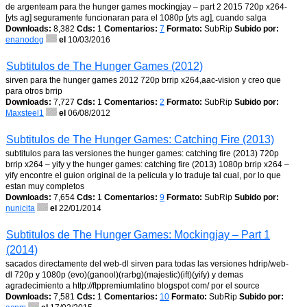
de argenteam para the hunger games mockingjay – part 2 2015 720p x264-
[yts ag] seguramente funcionaran para el 1080p [yts ag], cuando salga
Downloads:
8,382
Cds:
1
Comentarios:
7
Formato:
SubRip
Subido por:
enanodog
el
10/03/2016
Subtitulos de The Hunger Games (2012)
sirven para the hunger games 2012 720p brrip x264,aac-vision y creo que
para otros brrip
Downloads:
7,727
Cds:
1
Comentarios:
2
Formato:
SubRip
Subido por:
Maxsteel1
el
06/08/2012
Subtitulos de The Hunger Games: Catching Fire (2013)
subtitulos para las versiones the hunger games: catching fire (2013) 720p
brrip x264 – yify y the hunger games: catching fire (2013) 1080p brrip x264 –
yify encontre el guion original de la pelicula y lo traduje tal cual, por lo que
estan muy completos
Downloads:
7,654
Cds:
1
Comentarios:
9
Formato:
SubRip
Subido por:
nunicita
el
22/01/2014
Subtitulos de The Hunger Games: Mockingjay – Part 1
(2014)
sacados directamente del web-dl sirven para todas las versiones hdrip/web-
dl 720p y 1080p (evo)(ganool)(rarbg)(majestic)(ift)(yify) y demas
agradecimiento a http://ftppremiumlatino blogspot com/ por el source
Downloads:
7,581
Cds:
1
Comentarios:
10
Formato:
SubRip
Subido por: