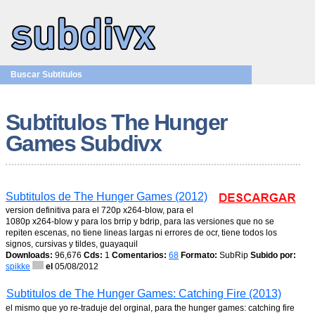
Buscar Subtitulos
Subtitulos The Hunger
Games Subdivx
Subtitulos de The Hunger Games (2012)
version definitiva para el 720p x264-blow, para el
1080p x264-blow y para los brrip y bdrip, para las versiones que no se
repiten escenas, no tiene lineas largas ni errores de ocr, tiene todos los
signos, cursivas y tildes, guayaquil
Downloads:
96,676
Cds:
1
Comentarios:
68
Formato:
SubRip
Subido por:
spikke
el
05/08/2012
Subtitulos de The Hunger Games: Catching Fire (2013)
el mismo que yo re-traduje del orginal, para the hunger games: catching fire