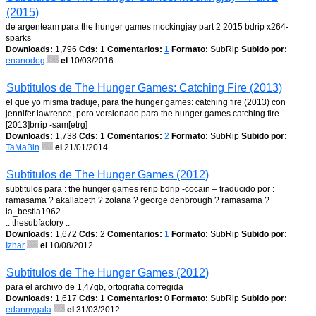
(2015)
de argenteam para the hunger games mockingjay part 2 2015 bdrip x264-
sparks
Downloads:
1,796
Cds:
1
Comentarios:
1
Formato:
SubRip
Subido por:
enanodog
el
10/03/2016
Subtitulos de The Hunger Games: Catching Fire (2013)
el que yo misma traduje, para the hunger games: catching fire (2013) con
jennifer lawrence, pero versionado para the hunger games catching fire
[2013]brrip -sam[etrg]
Downloads:
1,738
Cds:
1
Comentarios:
2
Formato:
SubRip
Subido por:
TaMaBin
el
21/01/2014
Subtitulos de The Hunger Games (2012)
subtitulos para : the hunger games rerip bdrip -cocain – traducido por :
ramasama ? akallabeth ? zolana ? george denbrough ? ramasama ?
la_bestia1962
:: thesubfactory ::
Downloads:
1,672
Cds:
2
Comentarios:
1
Formato:
SubRip
Subido por:
Izhar
el
10/08/2012
Subtitulos de The Hunger Games (2012)
para el archivo de 1,47gb, ortografia corregida
Downloads:
1,617
Cds:
1
Comentarios:
0
Formato:
SubRip
Subido por:
edannygala
el
31/03/2012