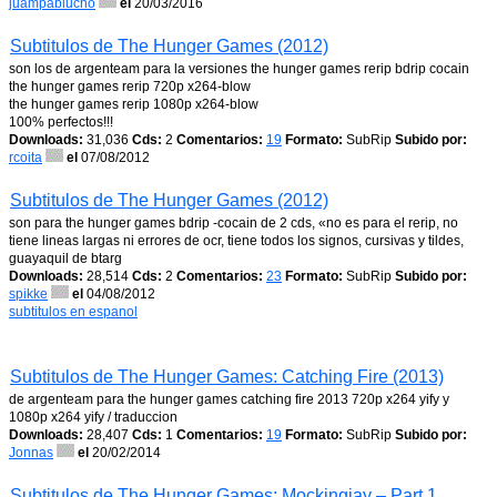
juampablucho
el
20/03/2016
Subtitulos de The Hunger Games (2012)
son los de argenteam para la versiones the hunger games rerip bdrip cocain
the hunger games rerip 720p x264-blow
the hunger games rerip 1080p x264-blow
100% perfectos!!!
Downloads:
31,036
Cds:
2
Comentarios:
19
Formato:
SubRip
Subido por:
rcoita
el
07/08/2012
Subtitulos de The Hunger Games (2012)
son para the hunger games bdrip -cocain de 2 cds, «no es para el rerip, no
tiene lineas largas ni errores de ocr, tiene todos los signos, cursivas y tildes,
guayaquil de btarg
Downloads:
28,514
Cds:
2
Comentarios:
23
Formato:
SubRip
Subido por:
spikke
el
04/08/2012
subtitulos en espanol
Subtitulos de The Hunger Games: Catching Fire (2013)
de argenteam para the hunger games catching fire 2013 720p x264 yify y
1080p x264 yify / traduccion
Downloads:
28,407
Cds:
1
Comentarios:
19
Formato:
SubRip
Subido por:
Jonnas
el
20/02/2014
Subtitulos de The Hunger Games: Mockingjay – Part 1