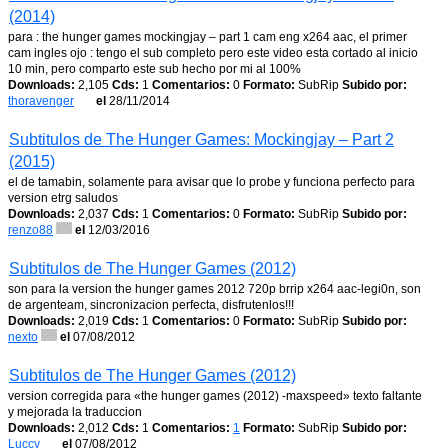
(2014)
para : the hunger games mockingjay – part 1 cam eng x264 aac, el primer
cam ingles ojo : tengo el sub completo pero este video esta cortado al inicio
10 min, pero comparto este sub hecho por mi al 100%
Downloads:
2,105
Cds:
1
Comentarios:
0
Formato:
SubRip
Subido por:
thoravenger
el
28/11/2014
Subtitulos de The Hunger Games: Mockingjay – Part 2
(2015)
el de tamabin, solamente para avisar que lo probe y funciona perfecto para
version etrg saludos
Downloads:
2,037
Cds:
1
Comentarios:
0
Formato:
SubRip
Subido por:
renzo88
el
12/03/2016
Subtitulos de The Hunger Games (2012)
son para la version the hunger games 2012 720p brrip x264 aac-legi0n, son
de argenteam, sincronizacion perfecta, disfrutenlos!!!
Downloads:
2,019
Cds:
1
Comentarios:
0
Formato:
SubRip
Subido por:
nexto
el
07/08/2012
Subtitulos de The Hunger Games (2012)
version corregida para «the hunger games (2012) -maxspeed» texto faltante
y mejorada la traduccion
Downloads:
2,012
Cds:
1
Comentarios:
1
Formato:
SubRip
Subido por:
Luccy
el
07/08/2012