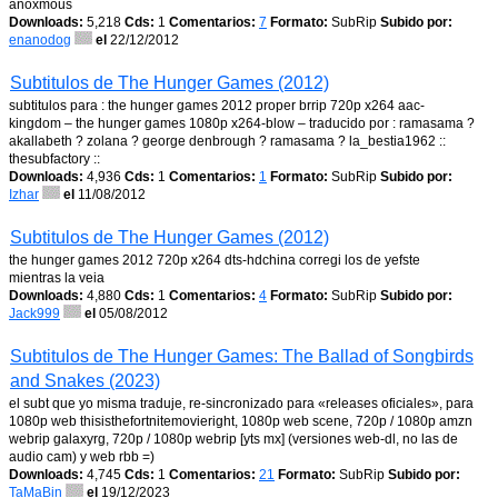
anoxmous
Downloads:
5,218
Cds:
1
Comentarios:
7
Formato:
SubRip
Subido por:
enanodog
el
22/12/2012
Subtitulos de The Hunger Games (2012)
subtitulos para : the hunger games 2012 proper brrip 720p x264 aac-
kingdom – the hunger games 1080p x264-blow – traducido por : ramasama ?
akallabeth ? zolana ? george denbrough ? ramasama ? la_bestia1962 ::
thesubfactory ::
Downloads:
4,936
Cds:
1
Comentarios:
1
Formato:
SubRip
Subido por:
Izhar
el
11/08/2012
Subtitulos de The Hunger Games (2012)
the hunger games 2012 720p x264 dts-hdchina corregi los de yefste
mientras la veia
Downloads:
4,880
Cds:
1
Comentarios:
4
Formato:
SubRip
Subido por:
Jack999
el
05/08/2012
Subtitulos de The Hunger Games: The Ballad of Songbirds
and Snakes (2023)
el subt que yo misma traduje, re-sincronizado para «releases oficiales», para
1080p web thisisthefortnitemovieright, 1080p web scene, 720p / 1080p amzn
webrip galaxyrg, 720p / 1080p webrip [yts mx] (versiones web-dl, no las de
audio cam) y web rbb =)
Downloads:
4,745
Cds:
1
Comentarios:
21
Formato:
SubRip
Subido por:
TaMaBin
el
19/12/2023