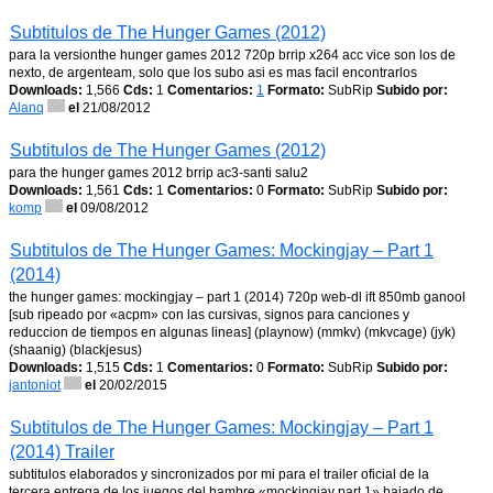
Subtitulos de The Hunger Games (2012)
para la versionthe hunger games 2012 720p brrip x264 acc vice son los de
nexto, de argenteam, solo que los subo asi es mas facil encontrarlos
Downloads:
1,566
Cds:
1
Comentarios:
1
Formato:
SubRip
Subido por:
Alanq
el
21/08/2012
Subtitulos de The Hunger Games (2012)
para the hunger games 2012 brrip ac3-santi salu2
Downloads:
1,561
Cds:
1
Comentarios:
0
Formato:
SubRip
Subido por:
komp
el
09/08/2012
Subtitulos de The Hunger Games: Mockingjay – Part 1
(2014)
the hunger games: mockingjay – part 1 (2014) 720p web-dl ift 850mb ganool
[sub ripeado por «acpm» con las cursivas, signos para canciones y
reduccion de tiempos en algunas lineas] (playnow) (mmkv) (mkvcage) (jyk)
(shaanig) (blackjesus)
Downloads:
1,515
Cds:
1
Comentarios:
0
Formato:
SubRip
Subido por:
jantoniot
el
20/02/2015
Subtitulos de The Hunger Games: Mockingjay – Part 1
(2014) Trailer
subtitulos elaborados y sincronizados por mi para el trailer oficial de la
tercera entrega de los juegos del hambre «mockingjay part 1» bajado de