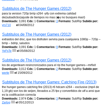
Subtitulos de The Hunger Games (2012)
para la version 720p brrip x264 -yify con extrema calidad
de(subadictos)ajuste de tiempos no mas (�y no busques mas!)
Downloads:
3,091
Cds:
1
Comentarios:
3
Formato:
SubRip
Subido por:
yrs710
el
04/08/2012
Subtitulos de The Hunger Games (2012)
extraidos del disc, que los disfruten servira para cualquiera 1080p – 720p –
brrip – bdrip, saludos
Downloads:
3,091
Cds:
1
Comentarios:
9
Formato:
SubRip
Subido por:
YeFsTe
el
05/08/2012
Subtitulos de The Hunger Games (2012)
los de argenteam resincronizados para el rip the hunger games—mrfixit
Downloads:
3,012
Cds:
1
Comentarios:
2
Formato:
SubRip
Subido por:
werte
el
15/09/2012
Subtitulos de The Hunger Games: Catching Fire (2013)
the hunger games catching fire (2013) r6 hdcam x264 – exclusive (mp4 de
1,19 gb) son los de seijen, llevados a 25 fps y convertidos de utf a ansi que
es la codificacion correcta
Downloads:
2,974
Cds:
1
Comentarios:
3
Formato:
SubRip
Subido por:
Zartog
el
05/12/2013