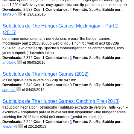
subtitulo ripeado, original del subpack para the hunger games mockingjay
part 1 2014 ac3 evo y evo, muy agradecida con ftp-premium, por el source =)
Downloads:
2,537
Cds:
1
Comentarios:
4
Formato:
SubRip
Subido por:
TaMaBin
el
19/02/2015
Subtitulos de The Hunger Games: Mockingjay – Part 2
(2015)
del mismo quion original y perfecta sincro para: the hunger games:
mockingjay part 2 2015 1080p web dl dd5 1 h64 fgt, web dl ac3 fgt 720p
h264 ac3 evo gracias ftp- spectre y thoravenger por las correccciones, esto
ya es subpack (+forzados latino
Downloads:
2,372
Cds:
1
Comentarios:
6
Formato:
SubRip
Subido por:
antillan0
el
08/03/2016
Subtitulos de The Hunger Games (2012)
los de spikke para la version 720p de 947 mb
Downloads:
2,349
Cds:
1
Comentarios:
0
Formato:
SubRip
Subido por:
sergoka
el
04/08/2012
Subtitulos de The Hunger Games: Catching Fire (2013)
traduccion hecha por «otromostro» subtitulo extraido de version «hdts x264 –
exclusive» adaptados para la nueva version disponible: «the hunger games
catching fire 2013 hqts x264 ac3 murder» (genial esta peli :p)
Downloads:
2,244
Cds:
1
Comentarios:
3
Formato:
SubRip
Subido por:
felipehk9
el
22/12/2013