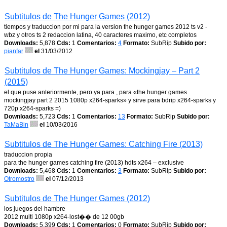
Subtitulos de The Hunger Games (2012)
tiempos y traduccion por mi para la version the hunger games 2012 ts v2 -
wbz y otros ts 2 redaccion latina, 40 caracteres maximo, etc completos
Downloads:
5,878
Cds:
1
Comentarios:
4
Formato:
SubRip
Subido por:
pianfar
el
31/03/2012
Subtitulos de The Hunger Games: Mockingjay – Part 2
(2015)
el que puse anteriormente, pero ya para , para «the hunger games
mockingjay part 2 2015 1080p x264-sparks» y sirve para bdrip x264-sparks y
720p x264-sparks =)
Downloads:
5,723
Cds:
1
Comentarios:
13
Formato:
SubRip
Subido por:
TaMaBin
el
10/03/2016
Subtitulos de The Hunger Games: Catching Fire (2013)
traduccion propia
para the hunger games catching fire (2013) hdts x264 – exclusive
Downloads:
5,468
Cds:
1
Comentarios:
3
Formato:
SubRip
Subido por:
Otromostro
el
07/12/2013
Subtitulos de The Hunger Games (2012)
los juegos del hambre
2012 multi 1080p x264-lost�� de 12 00gb
Downloads:
5,399
Cds:
1
Comentarios:
0
Formato:
SubRip
Subido por: