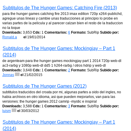
Subtitulos de The Hunger Games: Catching Fire (2013)
para the hunger games catching fire 2013 imax edition 720p x264-publichd,
agregue unas lineas y cambie unas traducciones al principio lo probe en
varias partes de la pelicula y al parecer calzan bien el resto de la traduccion
no la toque
Downloads:
3,653
Cds:
1
Comentarios:
6
Formato:
SubRip
Subido por:
Ronald.a
el
19/01/2014
Subtitulos de The Hunger Games: Mockingjay – Part 1
(2014)
de argenteam para the hunger games mockingjay part 1 2014 720p web-dl
ac3-rarbg y 1080p web-dl dd5 1 h264-rarbg / otros hdrip y web-dl
Downloads:
3,648
Cds:
1
Comentarios:
2
Formato:
SubRip
Subido por:
Jonnas
el
21/02/2015
Subtitulos de The Hunger Games (2012)
subtitulos traducidos del croata por mi, algunas partes a oido del ingles, no
habia archivos en otro idioma, asi que pueden mejorarlos, van para las
versiones: the hunger games 2012 camrip -mystic e inspiral
Downloads:
3,588
Cds:
1
Comentarios:
3
Formato:
SubRip
Subido por:
luism
el
30/03/2012
Subtitulos de The Hunger Games: Mockingjay – Part 1
(2014)