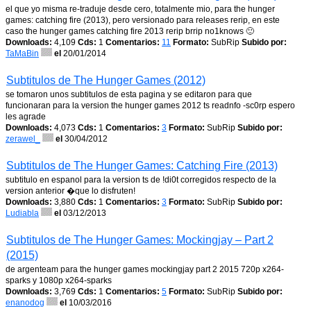
el que yo misma re-traduje desde cero, totalmente mio, para the hunger
games: catching fire (2013), pero versionado para releases rerip, en este
caso the hunger games catching fire 2013 rerip brrip no1knows 🙂
Downloads:
4,109
Cds:
1
Comentarios:
11
Formato:
SubRip
Subido por:
TaMaBin
el
20/01/2014
Subtitulos de The Hunger Games (2012)
se tomaron unos subtitulos de esta pagina y se editaron para que
funcionaran para la version the hunger games 2012 ts readnfo -sc0rp espero
les agrade
Downloads:
4,073
Cds:
1
Comentarios:
3
Formato:
SubRip
Subido por:
zerawel_
el
30/04/2012
Subtitulos de The Hunger Games: Catching Fire (2013)
subtitulo en espanol para la version ts de !di0t corregidos respecto de la
version anterior �que lo disfruten!
Downloads:
3,880
Cds:
1
Comentarios:
3
Formato:
SubRip
Subido por:
Ludiabla
el
03/12/2013
Subtitulos de The Hunger Games: Mockingjay – Part 2
(2015)
de argenteam para the hunger games mockingjay part 2 2015 720p x264-
sparks y 1080p x264-sparks
Downloads:
3,769
Cds:
1
Comentarios:
5
Formato:
SubRip
Subido por:
enanodog
el
10/03/2016