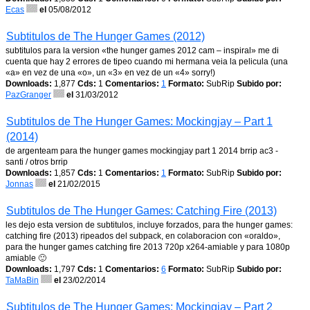
Ecas
el
05/08/2012
Subtitulos de The Hunger Games (2012)
subtitulos para la version «the hunger games 2012 cam – inspiral» me di
cuenta que hay 2 errores de tipeo cuando mi hermana veia la pelicula (una
«a» en vez de una «o», un «3» en vez de un «4» sorry!)
Downloads:
1,877
Cds:
1
Comentarios:
1
Formato:
SubRip
Subido por:
PazGranger
el
31/03/2012
Subtitulos de The Hunger Games: Mockingjay – Part 1
(2014)
de argenteam para the hunger games mockingjay part 1 2014 brrip ac3 -
santi / otros brrip
Downloads:
1,857
Cds:
1
Comentarios:
1
Formato:
SubRip
Subido por:
Jonnas
el
21/02/2015
Subtitulos de The Hunger Games: Catching Fire (2013)
les dejo esta version de subtitulos, incluye forzados, para the hunger games:
catching fire (2013) ripeados del subpack, en colaboracion con «oraldo»,
para the hunger games catching fire 2013 720p x264-amiable y para 1080p
amiable 🙂
Downloads:
1,797
Cds:
1
Comentarios:
6
Formato:
SubRip
Subido por:
TaMaBin
el
23/02/2014
Subtitulos de The Hunger Games: Mockingjay – Part 2