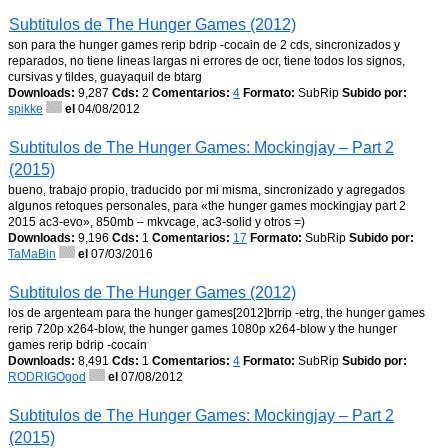
Subtitulos de The Hunger Games (2012)
son para the hunger games rerip bdrip -cocain de 2 cds, sincronizados y
reparados, no tiene lineas largas ni errores de ocr, tiene todos los signos,
cursivas y tildes, guayaquil de btarg
Downloads:
9,287
Cds:
2
Comentarios:
4
Formato:
SubRip
Subido por:
spikke
el
04/08/2012
Subtitulos de The Hunger Games: Mockingjay – Part 2
(2015)
bueno, trabajo propio, traducido por mi misma, sincronizado y agregados
algunos retoques personales, para «the hunger games mockingjay part 2
2015 ac3-evo», 850mb – mkvcage, ac3-solid y otros =)
Downloads:
9,196
Cds:
1
Comentarios:
17
Formato:
SubRip
Subido por:
TaMaBin
el
07/03/2016
Subtitulos de The Hunger Games (2012)
los de argenteam para the hunger games[2012]brrip -etrg, the hunger games
rerip 720p x264-blow, the hunger games 1080p x264-blow y the hunger
games rerip bdrip -cocain
Downloads:
8,491
Cds:
1
Comentarios:
4
Formato:
SubRip
Subido por:
RODRIGOgod
el
07/08/2012
Subtitulos de The Hunger Games: Mockingjay – Part 2
(2015)