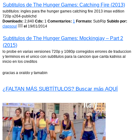
Subtitulos de The Hunger Games: Catching Fire (2013)
subtitulos: ingles para the hunger games catching fire 2013 imax edition
720p x264-publichd
Downloads:
2,840
Cds:
1
Comentarios:
1
Formato:
SubRip
Subido por:
clapsoul
el
19/01/2014
Subtitulos de The Hunger Games: Mockingjay – Part 2
(2015)
lo probe en varias versiones 720p y 1080p corregidos errores de traduccion
y terminos es el unico con subtitulos para la cancion que canta katniss al
inicio en los creditos
gracias a oraldo y tamabin
¿FALTAN MÁS SUBTÍTULOS? Buscar más AQUÍ