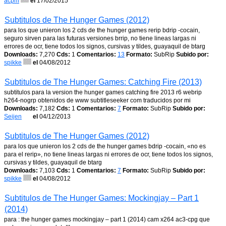
acpm
el
17/02/2015
Subtitulos de The Hunger Games (2012)
para los que unieron los 2 cds de the hunger games rerip bdrip -cocain,
seguro sirven para las futuras versiones brrip, no tiene lineas largas ni
errores de ocr, tiene todos los signos, cursivas y tildes, guayaquil de btarg
Downloads:
7,270
Cds:
1
Comentarios:
13
Formato:
SubRip
Subido por:
spikke
el
04/08/2012
Subtitulos de The Hunger Games: Catching Fire (2013)
subtitulos para la version the hunger games catching fire 2013 r6 webrip
h264-nogrp obtenidos de www subtitleseeker com traducidos por mi
Downloads:
7,182
Cds:
1
Comentarios:
7
Formato:
SubRip
Subido por:
Seijen
el
04/12/2013
Subtitulos de The Hunger Games (2012)
para los que unieron los 2 cds de the hunger games bdrip -cocain, «no es
para el rerip», no tiene lineas largas ni errores de ocr, tiene todos los signos,
cursivas y tildes, guayaquil de btarg
Downloads:
7,103
Cds:
1
Comentarios:
7
Formato:
SubRip
Subido por:
spikke
el
04/08/2012
Subtitulos de The Hunger Games: Mockingjay – Part 1
(2014)
para : the hunger games mockingjay – part 1 (2014) cam x264 ac3-cpg que