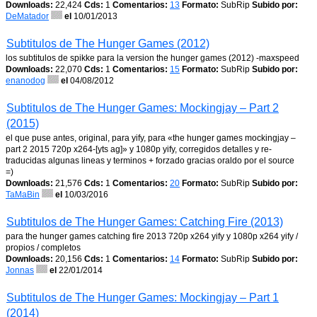
Downloads:
22,424
Cds:
1
Comentarios:
13
Formato:
SubRip
Subido por:
DeMatador
el
10/01/2013
Subtitulos de The Hunger Games (2012)
los subtitulos de spikke para la version the hunger games (2012) -maxspeed
Downloads:
22,070
Cds:
1
Comentarios:
15
Formato:
SubRip
Subido por:
enanodog
el
04/08/2012
Subtitulos de The Hunger Games: Mockingjay – Part 2
(2015)
el que puse antes, original, para yify, para «the hunger games mockingjay –
part 2 2015 720p x264-[yts ag]» y 1080p yify, corregidos detalles y re-
traducidas algunas lineas y terminos + forzado gracias oraldo por el source
=)
Downloads:
21,576
Cds:
1
Comentarios:
20
Formato:
SubRip
Subido por:
TaMaBin
el
10/03/2016
Subtitulos de The Hunger Games: Catching Fire (2013)
para the hunger games catching fire 2013 720p x264 yify y 1080p x264 yify /
propios / completos
Downloads:
20,156
Cds:
1
Comentarios:
14
Formato:
SubRip
Subido por:
Jonnas
el
22/01/2014
Subtitulos de The Hunger Games: Mockingjay – Part 1
(2014)