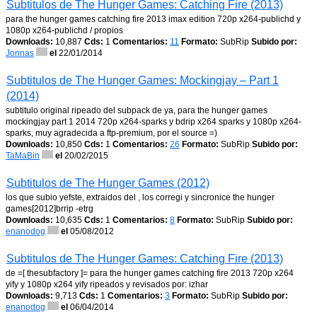
Subtitulos de The Hunger Games: Catching Fire (2013)
para the hunger games catching fire 2013 imax edition 720p x264-publichd y
1080p x264-publichd / propios
Downloads:
10,887
Cds:
1
Comentarios:
11
Formato:
SubRip
Subido por:
Jonnas
el
22/01/2014
Subtitulos de The Hunger Games: Mockingjay – Part 1
(2014)
subtitulo original ripeado del subpack de ya, para the hunger games
mockingjay part 1 2014 720p x264-sparks y bdrip x264 sparks y 1080p x264-
sparks, muy agradecida a ftp-premium, por el source =)
Downloads:
10,850
Cds:
1
Comentarios:
26
Formato:
SubRip
Subido por:
TaMaBin
el
20/02/2015
Subtitulos de The Hunger Games (2012)
los que subio yefste, extraidos del , los corregi y sincronice the hunger
games[2012]brrip -etrg
Downloads:
10,635
Cds:
1
Comentarios:
8
Formato:
SubRip
Subido por:
enanodog
el
05/08/2012
Subtitulos de The Hunger Games: Catching Fire (2013)
de =[ thesubfactory ]= para the hunger games catching fire 2013 720p x264
yify y 1080p x264 yify ripeados y revisados por: izhar
Downloads:
9,713
Cds:
1
Comentarios:
3
Formato:
SubRip
Subido por:
enanodog
el
06/04/2014