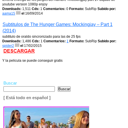
youtube version 1080p enjoy
Downloads:
1,511
Cds:
1
Comentarios:
0
Formato:
SubRip
Subido por:
aama15
el
16/09/2014
Subtitulos de The Hunger Games: Mockingjay – Part 1
(2014)
subtitulo de oraldo sincronizado para las de 25 fps
Downloads:
1,486
Cds:
1
Comentarios:
1
Formato:
SubRip
Subido por:
spider2
el
17/02/2015
Y la pelicula se puede conseguir gratis
Buscar
Buscar
[ Está todo en español ]