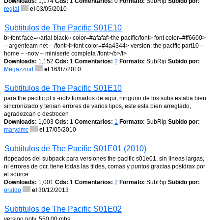
Downloads:
1,174
Cds:
1
Comentarios:
0
Formato:
SubRip
Subido por:
regial
el
03/05/2010
Subtitulos de The Pacific S01E10
b>font face=»arial black» color=#afafaf>the pacific/font> font color=#ff6600>
– argenteam net – /font>i>font color=#4a4344> version: the pacific part10 –
home – -notv – miniserie completa /font>/b>/i>
Downloads:
1,152
Cds:
1
Comentarios:
2
Formato:
SubRip
Subido por:
Megazzoid
el
16/07/2010
Subtitulos de The Pacific S01E10
para the pacific pt x -notv tomados de aqui, ninguno de los subs estaba bien
sincronizado y tenian errores de varios tipos, este esta bien arreglado,
agradezcan o destrocen
Downloads:
1,003
Cds:
1
Comentarios:
1
Formato:
SubRip
Subido por:
marydmc
el
17/05/2010
Subtitulos de The Pacific S01E01 (2010)
rippeados del subpack para versiones the pacific s01e01, sin lineas largas,
ni errores de ocr, tiene todas las tildes, comas y puntos gracias postdrax por
el source
Downloads:
1,001
Cds:
1
Comentarios:
2
Formato:
SubRip
Subido por:
oraldo
el
30/12/2013
Subtitulos de The Pacific S01E02
version notv, 550 00 mbs