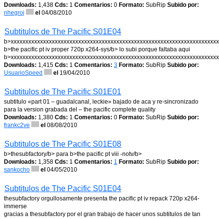
Downloads:
1,438
Cds:
1
Comentarios:
0
Formato:
SubRip
Subido por:
nhegroj
el
04/08/2010
Subtitulos de The Pacific S01E04
b>xxxxxxxxxxxxxxxxxxxxxxxxxxxxxxxxxxxxxxxxxxxxxxxxxxxxxxxxxxxxxxxxxxxxxxx
b>the pacific pt iv proper 720p x264-sys/b> lo subi porque faltaba aqui
b>xxxxxxxxxxxxxxxxxxxxxxxxxxxxxxxxxxxxxxxxxxxxxxxxxxxxxxxxxxxxxxxxxxxxxxx
Downloads:
1,415
Cds:
1
Comentarios:
3
Formato:
SubRip
Subido por:
UsuarioSpeed
el
19/04/2010
Subtitulos de The Pacific S01E01
subtitulo «part 01 – guadalcanal, leckie» bajado de aca y re-sincronizado
para la version grabada del – the pacific complete quality
Downloads:
1,380
Cds:
1
Comentarios:
0
Formato:
SubRip
Subido por:
frankc2ve
el
08/08/2010
Subtitulos de The Pacific S01E08
b>thesubfactory/b> para b>the pacific pt viii -notv/b>
Downloads:
1,358
Cds:
1
Comentarios:
1
Formato:
SubRip
Subido por:
sankocho
el
04/05/2010
Subtitulos de The Pacific S01E04
thesubfactory orgullosamente presenta the pacific pt iv repack 720p x264-
immerse
gracias a thesubfactory por el gran trabajo de hacer unos subtitulos de tan