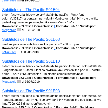
generallee
el
19/04/2010
Subtitulos de The Pacific S01E04
b>font face=»arial black» color=#afafaf>the pacific – /font> font
color=#c35817> argenteam net – /font>i>font color=#4a4344> the pacific:
parte 4 – gloucester, pavuvu, banika – -notv/font> /b>/i>
Downloads:
783
Cds:
1
Comentarios:
1
Formato:
SubRip
Subido por:
Megazzoid
el
06/06/2010
Subtitulos de The Pacific S01E08
creditos para www subtitulos es the pacific s01e08 iwo jima
Downloads:
753
Cds:
1
Comentarios:
3
Formato:
SubRip
Subido por:
kefka8869
el
03/05/2010
Subtitulos de The Pacific S01E10
b>font face=»arial black» color=#afafaf>the pacific /font> font color=#ff6600>
– argenteam net – /font>i>font color=#4a4344> version: the pacific – part10 –
home – 720p x264-dimension – miniserie completa/font>/b>/i>
Downloads:
753
Cds:
1
Comentarios:
0
Formato:
SubRip
Subido por:
Megazzoid
el
16/07/2010
Subtitulos de The Pacific S01E08
b>font face=»arial black» color=#afafaf>the pacific /font> font color=#ff6600>
– argenteam net – /font>i>font color=#4a4344> version: the pacific part8 iwo
jima 720p x264-dimension/font>/b>/i>
Downloads:
745
Cds:
1
Comentarios:
0
Formato:
SubRip
Subido por: