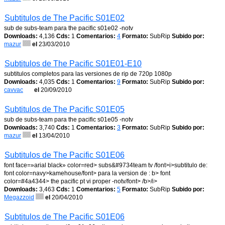
Subtitulos de The Pacific S01E02
sub de subs-team para the pacific s01e02 -notv
Downloads:
4,136
Cds:
1
Comentarios:
4
Formato:
SubRip
Subido por:
mazur
el
23/03/2010
Subtitulos de The Pacific S01E01-E10
subtitulos completos para las versiones de rip de 720p 1080p
Downloads:
4,035
Cds:
1
Comentarios:
9
Formato:
SubRip
Subido por:
cavvac
el
20/09/2010
Subtitulos de The Pacific S01E05
sub de subs-team para the pacific s01e05 -notv
Downloads:
3,740
Cds:
1
Comentarios:
3
Formato:
SubRip
Subido por:
mazur
el
13/04/2010
Subtitulos de The Pacific S01E06
font face=»arial black» color=red> subs&#9734team tv /font>i>subtitulo de:
font color=navy>kamehouse/font> para la version de : b> font
color=#4a4344> the pacific pt vi proper -notv/font> /b>/i>
Downloads:
3,463
Cds:
1
Comentarios:
5
Formato:
SubRip
Subido por:
Megazzoid
el
20/04/2010
Subtitulos de The Pacific S01E06