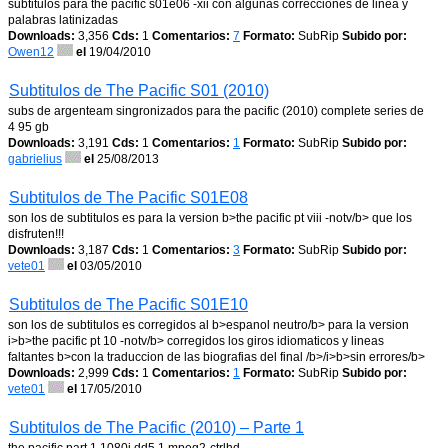
subtitulos para the pacific s01e06 -xii con algunas correcciones de linea y
palabras latinizadas
Downloads:
3,356
Cds:
1
Comentarios:
7
Formato:
SubRip
Subido por:
Owen12
el
19/04/2010
Subtitulos de The Pacific S01 (2010)
subs de argenteam singronizados para the pacific (2010) complete series de
4 95 gb
Downloads:
3,191
Cds:
1
Comentarios:
1
Formato:
SubRip
Subido por:
gabrielius
el
25/08/2013
Subtitulos de The Pacific S01E08
son los de subtitulos es para la version b>the pacific pt viii -notv/b> que los
disfruten!!!
Downloads:
3,187
Cds:
1
Comentarios:
3
Formato:
SubRip
Subido por:
vete01
el
03/05/2010
Subtitulos de The Pacific S01E10
son los de subtitulos es corregidos al b>espanol neutro/b> para la version
i>b>the pacific pt 10 -notv/b> corregidos los giros idiomaticos y lineas
faltantes b>con la traduccion de las biografias del final /b>/i>b>sin errores/b>
Downloads:
2,999
Cds:
1
Comentarios:
1
Formato:
SubRip
Subido por:
vete01
el
17/05/2010
Subtitulos de The Pacific (2010) – Parte 1