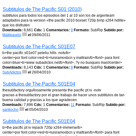
Subtitulos de The Pacific S01 (2010)
subtitulos para todos los episodios del 1 al 10 son los de argenteam
adaptados para la version «the pacific 2010 boxset 720p brrip x264 hdlite»
que los disfruten
Downloads:
8,661
Cds:
1
Comentarios:
9
Formato:
SubRip
Subido por:
Makkiavelo
el
09/06/2011
Subtitulos de The Pacific S01E07
b>the pacific s01e07 peleliu hills -notv/b>
center>por font color=red>b>luisramosbcn y maltrain/b>/font> para font
color=blue>b>www subadictos net/b>/font>, ?y no busques mas!/center>
Downloads:
8,143
Cds:
1
Comentarios:
9
Formato:
SubRip
Subido por:
SubAdictos
el
26/04/2010
Subtitulos de The Pacific S01E04
thesubfactory orgullosamente presenta the pacific pt iv -notv
gracias a thesubfactory por el gran trabajo de hacer unos subtitulos de tan
buena calidad y gracias a los que agradecen
Downloads:
7,896
Cds:
1
Comentarios:
11
Formato:
SubRip
Subido por:
sankocho
el
05/04/2010
Subtitulos de The Pacific S01E04
b>the pacific pt iv repack 720p x264-immerse/b>
center>por font color=red>b>luisramosbcn y maltrain/b>/font> para font