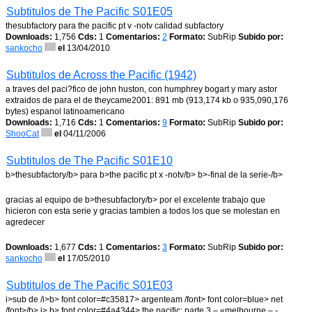
Subtitulos de The Pacific S01E05
thesubfactory para the pacific pt v -notv calidad subfactory
Downloads:
1,756
Cds:
1
Comentarios:
2
Formato:
SubRip
Subido por:
sankocho
el
13/04/2010
Subtitulos de Across the Pacific (1942)
a traves del paci?fico de john huston, con humphrey bogart y mary astor
extraidos de para el de theycame2001: 891 mb (913,174 kb o 935,090,176
bytes) espanol latinoamericano
Downloads:
1,716
Cds:
1
Comentarios:
9
Formato:
SubRip
Subido por:
ShooCat
el
04/11/2006
Subtitulos de The Pacific S01E10
b>thesubfactory/b> para b>the pacific pt x -notv/b> b>-final de la serie-/b>
gracias al equipo de b>thesubfactory/b> por el excelente trabajo que
hicieron con esta serie y gracias tambien a todos los que se molestan en
agredecer
Downloads:
1,677
Cds:
1
Comentarios:
3
Formato:
SubRip
Subido por:
sankocho
el
17/05/2010
Subtitulos de The Pacific S01E03
i>sub de /i>b> font color=#c35817> argenteam /font> font color=blue> net
/font>/b> i> b> font color=#4a4344> the pacific: parte 3 – «melbourne – -