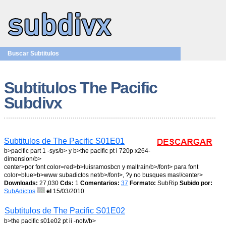
Buscar Subtitulos
Subtitulos The Pacific
Subdivx
Subtitulos de The Pacific S01E01
b>pacific part 1 -sys/b> y b>the pacific pt i 720p x264-
dimension/b>
center>por font color=red>b>luisramosbcn y maltrain/b>/font> para font
color=blue>b>www subadictos net/b>/font>, ?y no busques mas!/center>
Downloads:
27,030
Cds:
1
Comentarios:
37
Formato:
SubRip
Subido por:
SubAdictos
el
15/03/2010
Subtitulos de The Pacific S01E02
b>the pacific s01e02 pt ii -notv/b>