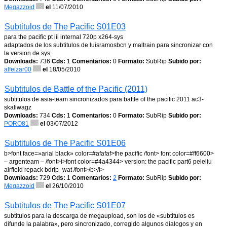
Megazzoid
el
11/07/2010
Subtitulos de The Pacific S01E03
para the pacific pt iii internal 720p x264-sys
adaptados de los subtitulos de luisramosbcn y maltrain para sincronizar con
la version de sys
Downloads:
736
Cds:
1
Comentarios:
0
Formato:
SubRip
Subido por:
alfeizar00
el
18/05/2010
Subtitulos de Battle of the Pacific (2011)
subtitulos de asia-team sincronizados para battle of the pacific 2011 ac3-
skaliwagz
Downloads:
734
Cds:
1
Comentarios:
0
Formato:
SubRip
Subido por:
PORO81
el
03/07/2012
Subtitulos de The Pacific S01E06
b>font face=»arial black» color=#afafaf>the pacific /font> font color=#ff6600>
– argenteam – /font>i>font color=#4a4344> version: the pacific part6 peleliu
airfield repack bdrip -wat /font>/b>/i>
Downloads:
729
Cds:
1
Comentarios:
2
Formato:
SubRip
Subido por:
Megazzoid
el
26/10/2010
Subtitulos de The Pacific S01E07
subtitulos para la descarga de megaupload, son los de «subtitulos es
difunde la palabra», pero sincronizado, corregido algunos dialogos y en