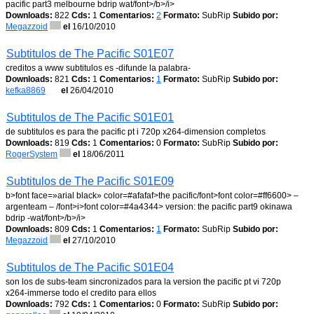
pacific part3 melbourne bdrip wat/font>/b>/i>
Downloads:
822
Cds:
1
Comentarios:
2
Formato:
SubRip
Subido por:
Megazzoid
el
16/10/2010
Subtitulos de The Pacific S01E07
creditos a www subtitulos es -difunde la palabra-
Downloads:
821
Cds:
1
Comentarios:
1
Formato:
SubRip
Subido por:
kefka8869
el
26/04/2010
Subtitulos de The Pacific S01E01
de subtitulos es para the pacific pt i 720p x264-dimension completos
Downloads:
819
Cds:
1
Comentarios:
0
Formato:
SubRip
Subido por:
RogerSystem
el
18/06/2011
Subtitulos de The Pacific S01E09
b>font face=»arial black» color=#afafaf>the pacific/font>font color=#ff6600> –
argenteam – /font>i>font color=#4a4344> version: the pacific part9 okinawa
bdrip -wat/font>/b>/i>
Downloads:
809
Cds:
1
Comentarios:
1
Formato:
SubRip
Subido por:
Megazzoid
el
27/10/2010
Subtitulos de The Pacific S01E04
son los de subs-team sincronizados para la version the pacific pt vi 720p
x264-immerse todo el credito para ellos
Downloads:
792
Cds:
1
Comentarios:
0
Formato:
SubRip
Subido por: