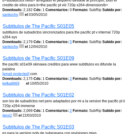
b>subadictos net/b> arreglado el pequeno desfase al principio, todo el
credito de ellos para b>the pacific pt viii 720p x264-dimension/b>
Downloads:
2,182
Cds:
1
Comentarios:
0
Formato:
SubRip
Subido por:
sankocho
el
03/05/2010
Subtitulos de The Pacific S01E05
subtitulos de subadictos sincronizados para the pacific pt v internal 720p
x264-sys
Downloads:
2,179
Cds:
1
Comentarios:
5
Formato:
SubRip
Subido por:
sankocho
el
12/04/2010
Subtitulos de The Pacific S01E09
the pacific s01e09 okinawa creditos para www subtitulos es difunde la
palabra
[email protected]
com
Downloads:
2,175
Cds:
1
Comentarios:
2
Formato:
SubRip
Subido por:
kefka8869
el
10/05/2010
Subtitulos de The Pacific S01E02
son los de subadictos net pero adaptados por mi a la version the pacific pt ii
720p x264-immerse
Downloads:
2,069
Cds:
1
Comentarios:
2
Formato:
SubRip
Subido por:
jteixi2
el
22/03/2010
Subtitulos de The Pacific S01E03
es para la version notv de subespana con revisiones mias