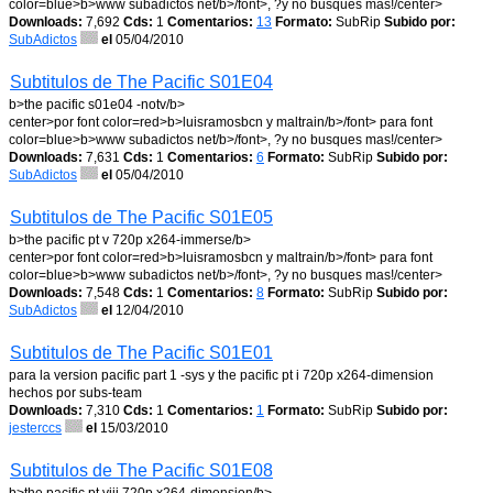
color=blue>b>www subadictos net/b>/font>, ?y no busques mas!/center>
Downloads:
7,692
Cds:
1
Comentarios:
13
Formato:
SubRip
Subido por:
SubAdictos
el
05/04/2010
Subtitulos de The Pacific S01E04
b>the pacific s01e04 -notv/b>
center>por font color=red>b>luisramosbcn y maltrain/b>/font> para font
color=blue>b>www subadictos net/b>/font>, ?y no busques mas!/center>
Downloads:
7,631
Cds:
1
Comentarios:
6
Formato:
SubRip
Subido por:
SubAdictos
el
05/04/2010
Subtitulos de The Pacific S01E05
b>the pacific pt v 720p x264-immerse/b>
center>por font color=red>b>luisramosbcn y maltrain/b>/font> para font
color=blue>b>www subadictos net/b>/font>, ?y no busques mas!/center>
Downloads:
7,548
Cds:
1
Comentarios:
8
Formato:
SubRip
Subido por:
SubAdictos
el
12/04/2010
Subtitulos de The Pacific S01E01
para la version pacific part 1 -sys y the pacific pt i 720p x264-dimension
hechos por subs-team
Downloads:
7,310
Cds:
1
Comentarios:
1
Formato:
SubRip
Subido por:
jesterccs
el
15/03/2010
Subtitulos de The Pacific S01E08