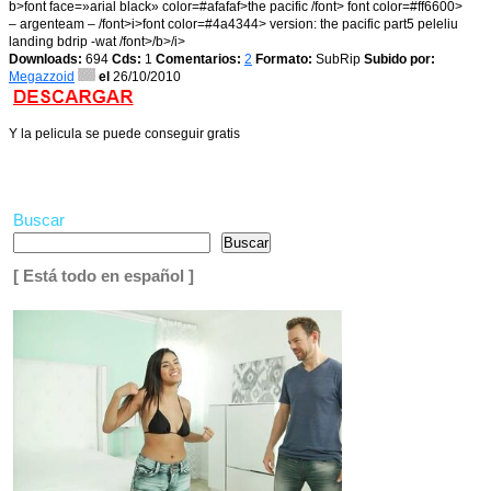
b>font face=»arial black» color=#afafaf>the pacific /font> font color=#ff6600>
– argenteam – /font>i>font color=#4a4344> version: the pacific part5 peleliu
landing bdrip -wat /font>/b>/i>
Downloads:
694
Cds:
1
Comentarios:
2
Formato:
SubRip
Subido por:
Megazzoid
el
26/10/2010
Y la pelicula se puede conseguir gratis
Buscar
Buscar
[ Está todo en español ]