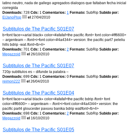
latino neutro, nada de gallego agregados dialogos que faltaban fecha inicial
corregida
Downloads:
728
Cds:
1
Comentarios:
1
Formato:
SubRip
Subido por:
ElJanoPlop
el
27/04/2010
Subtitulos de The Pacific S01E07
b>font face=»arial black» color=#afafaf>the pacific /font> font color=#ff6600>
– argenteam – /font>i>font color=#4a4344> version: the pacific part7 peleliu
hills bdrip -wat /font>/b>/i>
Downloads:
701
Cds:
1
Comentarios:
2
Formato:
SubRip
Subido por:
Megazzoid
el
26/10/2010
Subtitulos de The Pacific S01E07
720p subtitulos es – difunde la palabra –
Downloads:
699
Cds:
1
Comentarios:
0
Formato:
SubRip
Subido por:
reimon222
el
26/04/2010
Subtitulos de The Pacific S01E04
b>font face=»arial black» color=#afafaf>the pacific bdrip /font> font
color=#ff6600> – argenteam – /font>i>font color=#4a4344> version: the
pacific part4 gloucester pavuvu banika bdrip wat/font>/b>/i>
Downloads:
698
Cds:
1
Comentarios:
2
Formato:
SubRip
Subido por:
Megazzoid
el
16/10/2010
Subtitulos de The Pacific S01E05