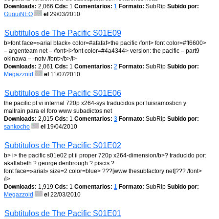
Downloads:
2,066
Cds:
1
Comentarios:
1
Formato:
SubRip
Subido por:
GuguiNEO
el
29/03/2010
Subtitulos de The Pacific S01E09
b>font face=»arial black» color=#afafaf>the pacific /font> font color=#ff6600>
– argenteam net – /font>i>font color=#4a4344> version: the pacific – part9
okinawa – -notv /font>/b>/i>
Downloads:
2,061
Cds:
1
Comentarios:
2
Formato:
SubRip
Subido por:
Megazzoid
el
11/07/2010
Subtitulos de The Pacific S01E06
the pacific pt vi internal 720p x264-sys traducidos por luisramosbcn y
maltrain para el foro www subadictos net
Downloads:
2,015
Cds:
1
Comentarios:
3
Formato:
SubRip
Subido por:
sankocho
el
19/04/2010
Subtitulos de The Pacific S01E02
b> i> the pacific s01e02 pt ii proper 720p x264-dimension/b>? traducido por:
akallabeth ? george denbrough ? piscis ?
font face=»arial» size=2 color=blue> ???[www thesubfactory net]??? /font>
/i>
Downloads:
1,919
Cds:
1
Comentarios:
1
Formato:
SubRip
Subido por:
Megazzoid
el
22/03/2010
Subtitulos de The Pacific S01E01