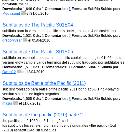
notv/font> /b> /i>
Downloads:
1,646
Cds:
1
Comentarios:
1
Formato:
SubRip
Subido por:
Megazzoid
el
31/05/2010
Subtitulos de The Pacific S01E04
subtitulo para la version the pacific pt iv -notv , episodio 4 en castellano
Downloads:
1,531
Cds:
1
Comentarios:
2
Formato:
SubRip
Subido por:
gregoryvear
el
05/04/2010
Subtitulos de The Pacific S01E05
subtitulo en espanol latino para the pacific «peleliu landing» s01e05 en su
version -notv cambie varios terminos del subtitulo traducido por subtitulos es
Downloads:
1,511
Cds:
1
Comentarios:
1
Formato:
SubRip
Subido por:
Owen12
el
12/04/2010
Subtitulos de Battle of the Pacific (2011)
sub sincronizado para battle of the pacific 2011 bdrip ac3-5 1 hq-4playhd
version sin subs en ingles pegados
Downloads:
1,505
Cds:
1
Comentarios:
3
Formato:
SubRip
Subido por:
mazur
el
11/07/2012
Subtitulos de the pacific (2010) parte 2
the pacific part 2 1080i dd5 1 mpeg2-chd
los subtitulos los se re-sincronizaron de los originales «the pacific» 1cd
(2010) espa&#324ol srt subtitulos