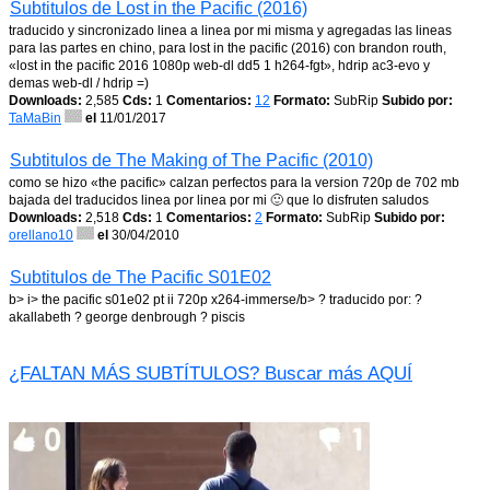
Subtitulos de Lost in the Pacific (2016)
traducido y sincronizado linea a linea por mi misma y agregadas las lineas
para las partes en chino, para lost in the pacific (2016) con brandon routh,
«lost in the pacific 2016 1080p web-dl dd5 1 h264-fgt», hdrip ac3-evo y
demas web-dl / hdrip =)
Downloads:
2,585
Cds:
1
Comentarios:
12
Formato:
SubRip
Subido por:
TaMaBin
el
11/01/2017
Subtitulos de The Making of The Pacific (2010)
como se hizo «the pacific» calzan perfectos para la version 720p de 702 mb
bajada del traducidos linea por linea por mi 🙂 que lo disfruten saludos
Downloads:
2,518
Cds:
1
Comentarios:
2
Formato:
SubRip
Subido por:
orellano10
el
30/04/2010
Subtitulos de The Pacific S01E02
b> i> the pacific s01e02 pt ii 720p x264-immerse/b> ? traducido por: ?
akallabeth ? george denbrough ? piscis
¿FALTAN MÁS SUBTÍTULOS? Buscar más AQUÍ