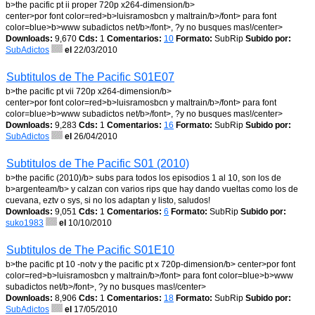
b>the pacific pt ii proper 720p x264-dimension/b>
center>por font color=red>b>luisramosbcn y maltrain/b>/font> para font
color=blue>b>www subadictos net/b>/font>, ?y no busques mas!/center>
Downloads:
9,670
Cds:
1
Comentarios:
10
Formato:
SubRip
Subido por:
SubAdictos
el
22/03/2010
Subtitulos de The Pacific S01E07
b>the pacific pt vii 720p x264-dimension/b>
center>por font color=red>b>luisramosbcn y maltrain/b>/font> para font
color=blue>b>www subadictos net/b>/font>, ?y no busques mas!/center>
Downloads:
9,283
Cds:
1
Comentarios:
16
Formato:
SubRip
Subido por:
SubAdictos
el
26/04/2010
Subtitulos de The Pacific S01 (2010)
b>the pacific (2010)/b> subs para todos los episodios 1 al 10, son los de
b>argenteam/b> y calzan con varios rips que hay dando vueltas como los de
cuevana, eztv o sys, si no los adaptan y listo, saludos!
Downloads:
9,051
Cds:
1
Comentarios:
6
Formato:
SubRip
Subido por:
suko1983
el
10/10/2010
Subtitulos de The Pacific S01E10
b>the pacific pt 10 -notv y the pacific pt x 720p-dimension/b> center>por font
color=red>b>luisramosbcn y maltrain/b>/font> para font color=blue>b>www
subadictos net/b>/font>, ?y no busques mas!/center>
Downloads:
8,906
Cds:
1
Comentarios:
18
Formato:
SubRip
Subido por:
SubAdictos
el
17/05/2010