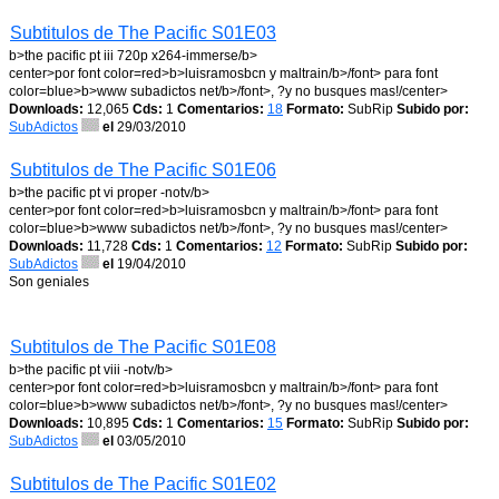
Subtitulos de The Pacific S01E03
b>the pacific pt iii 720p x264-immerse/b>
center>por font color=red>b>luisramosbcn y maltrain/b>/font> para font
color=blue>b>www subadictos net/b>/font>, ?y no busques mas!/center>
Downloads:
12,065
Cds:
1
Comentarios:
18
Formato:
SubRip
Subido por:
SubAdictos
el
29/03/2010
Subtitulos de The Pacific S01E06
b>the pacific pt vi proper -notv/b>
center>por font color=red>b>luisramosbcn y maltrain/b>/font> para font
color=blue>b>www subadictos net/b>/font>, ?y no busques mas!/center>
Downloads:
11,728
Cds:
1
Comentarios:
12
Formato:
SubRip
Subido por:
SubAdictos
el
19/04/2010
Son geniales
Subtitulos de The Pacific S01E08
b>the pacific pt viii -notv/b>
center>por font color=red>b>luisramosbcn y maltrain/b>/font> para font
color=blue>b>www subadictos net/b>/font>, ?y no busques mas!/center>
Downloads:
10,895
Cds:
1
Comentarios:
15
Formato:
SubRip
Subido por:
SubAdictos
el
03/05/2010
Subtitulos de The Pacific S01E02