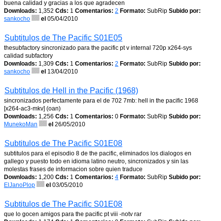
buena calidad y gracias a los que agradecen
Downloads:
1,352
Cds:
1
Comentarios:
2
Formato:
SubRip
Subido por:
sankocho
el
05/04/2010
Subtitulos de The Pacific S01E05
thesubfactory sincronizado para the pacific pt v internal 720p x264-sys
calidad subfactory
Downloads:
1,309
Cds:
1
Comentarios:
2
Formato:
SubRip
Subido por:
sankocho
el
13/04/2010
Subtitulos de Hell in the Pacific (1968)
sincronizados perfectamente para el de 702 7mb: hell in the pacific 1968
[x264-ac3-mkv] (oan)
Downloads:
1,256
Cds:
1
Comentarios:
0
Formato:
SubRip
Subido por:
MunekoMan
el
26/05/2010
Subtitulos de The Pacific S01E08
subtitulos para el episodio 8 de the pacific, eliminados los dialogos en
gallego y puesto todo en idioma latino neutro, sincronizados y sin las
molestas frases de informacion sobre quien traduce
Downloads:
1,200
Cds:
1
Comentarios:
4
Formato:
SubRip
Subido por:
ElJanoPlop
el
03/05/2010
Subtitulos de The Pacific S01E08
que lo gocen amigos para the pacific pt viii -notv rar