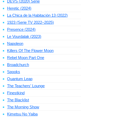
DEVS (2020) Serie
Heretic (2024)
La Chica de la Habitación 13 (2022)
1923 (Serie TV 2022–2025)
Presence (2024)
Le Vourdalak (2023)
Napoleon
Killers Of The Flower Moon
Rebel Moon Part One
Broadchurch
Spooks
Quantum Leap
The Teachers’ Lounge
Finestkind
The Blacklist
The Morning Show
Kimetsu No Yaiba