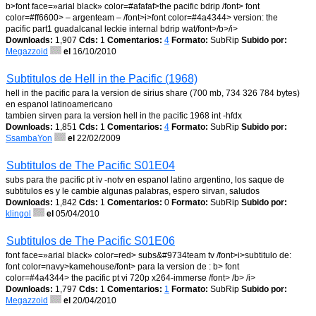
b>font face=»arial black» color=#afafaf>the pacific bdrip /font> font
color=#ff6600> – argenteam – /font>i>font color=#4a4344> version: the
pacific part1 guadalcanal leckie internal bdrip wat/font>/b>/i>
Downloads:
1,907
Cds:
1
Comentarios:
4
Formato:
SubRip
Subido por:
Megazzoid
el
16/10/2010
Subtitulos de Hell in the Pacific (1968)
hell in the pacific para la version de sirius share (700 mb, 734 326 784 bytes)
en espanol latinoamericano
tambien sirven para la version hell in the pacific 1968 int -hfdx
Downloads:
1,851
Cds:
1
Comentarios:
4
Formato:
SubRip
Subido por:
SsambaYon
el
22/02/2009
Subtitulos de The Pacific S01E04
subs para the pacific pt iv -notv en espanol latino argentino, los saque de
subtitulos es y le cambie algunas palabras, espero sirvan, saludos
Downloads:
1,842
Cds:
1
Comentarios:
0
Formato:
SubRip
Subido por:
klingol
el
05/04/2010
Subtitulos de The Pacific S01E06
font face=»arial black» color=red> subs&#9734team tv /font>i>subtitulo de:
font color=navy>kamehouse/font> para la version de : b> font
color=#4a4344> the pacific pt vi 720p x264-immerse /font> /b> /i>
Downloads:
1,797
Cds:
1
Comentarios:
1
Formato:
SubRip
Subido por:
Megazzoid
el
20/04/2010