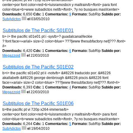
b>the pacific pt viii 720p x264-dimension/b>
center>por font color=red>b>luisramosbcn y maltrain/b>/font> para font
color=blue>b>www subadictos net/b>/font>, ?y no busques mas!/center>
Downloads:
6,650
Cds:
1
Comentarios:
9
Formato:
SubRip
Subido por:
SubAdictos
el
03/05/2010
Subtitulos de The Pacific S01E01
b> i> the pacific s01e01 pt i -sys/b>? guadalcanal/leckie
? font face=»arial» size=2 color=blue> ???[www thesubfactory net]??? /font>
/i>
Downloads:
6,420
Cds:
1
Comentarios:
6
Formato:
SubRip
Subido por:
Megazzoid
el
22/03/2010
Subtitulos de The Pacific S01E02
b>i> the pacific s01e02 pt ii -notv/b> &#8226 traducido por: &#8226
akallabeth &#8226 george denbrough &#8226 piscis &#8226 font
face=»arial» size=2 color=blue> ???[www thesubfactory net]??? /font>/i>
Downloads:
6,393
Cds:
1
Comentarios:
4
Formato:
SubRip
Subido por:
Megazzoid
el
22/03/2010
Subtitulos de The Pacific S01E06
b>the pacific pt vi 720p x264-immerse/b>
center>por font color=red>b>luisramosbcn y maltrain/b>/font> para font
color=blue>b>www subadictos net/b>/font>, ?y no busques mas!/center>
Downloads:
6,264
Cds:
1
Comentarios:
5
Formato:
SubRip
Subido por:
SubAdictos
el
19/04/2010