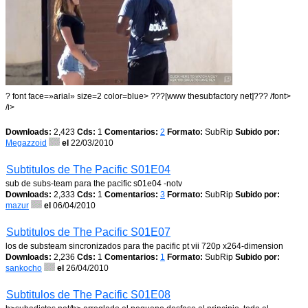
? font face=»arial» size=2 color=blue> ???[www thesubfactory net]??? /font>
/i>
Downloads:
2,423
Cds:
1
Comentarios:
2
Formato:
SubRip
Subido por:
Megazzoid
el
22/03/2010
Subtitulos de The Pacific S01E04
sub de subs-team para the pacific s01e04 -notv
Downloads:
2,333
Cds:
1
Comentarios:
3
Formato:
SubRip
Subido por:
mazur
el
06/04/2010
Subtitulos de The Pacific S01E07
los de substeam sincronizados para the pacific pt vii 720p x264-dimension
Downloads:
2,236
Cds:
1
Comentarios:
1
Formato:
SubRip
Subido por:
sankocho
el
26/04/2010
Subtitulos de The Pacific S01E08