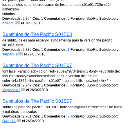
the pacific part 1 1080i dd5 1 mpeg2-ctrlhd
los subtitulos se re-sincronizaron de los originales s01e01 720p x264
dimension
saludos
Downloads:
2,854
Cds:
1
Comentarios:
0
Formato:
SubRip
Subido por:
nhegroj
el
04/08/2010
Subtitulos de The Pacific S01E03
de subtitulos es para espanol latinoamerica para la version the pacific
s01e03 -notv
Downloads:
2,785
Cds:
1
Comentarios:
1
Formato:
SubRip
Subido por:
sarpao01
el
29/03/2010
Subtitulos de The Pacific S01E07
font face=»arial black» color=red> subs&#9734team tv /font>i>subtitulo de:
font color=navy>kamehouse/font> para la version de : b> font
color=#4a4344> the pacific – s01e07 – peleliu hills -notv/font> /b> /i>
Downloads:
2,749
Cds:
1
Comentarios:
3
Formato:
SubRip
Subido por:
Megazzoid
el
26/04/2010
Subtitulos de The Pacific S01E07
subtitulos para the pacific – s01e07 -notv con algunas correcciones de linea
y palabras latinizadas
Downloads:
2,701
Cds:
1
Comentarios:
2
Formato:
SubRip
Subido por:
Owen12
el
26/04/2010