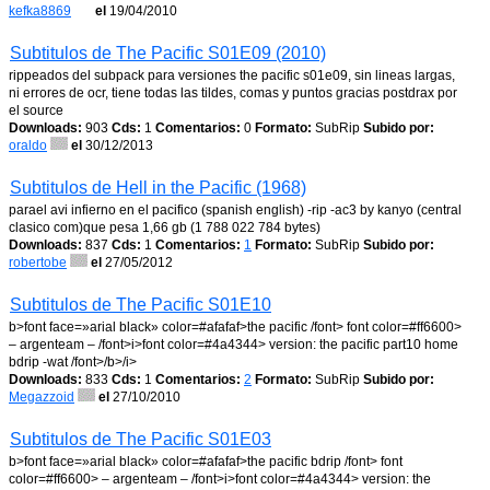
kefka8869
el
19/04/2010
Subtitulos de The Pacific S01E09 (2010)
rippeados del subpack para versiones the pacific s01e09, sin lineas largas,
ni errores de ocr, tiene todas las tildes, comas y puntos gracias postdrax por
el source
Downloads:
903
Cds:
1
Comentarios:
0
Formato:
SubRip
Subido por:
oraldo
el
30/12/2013
Subtitulos de Hell in the Pacific (1968)
parael avi infierno en el pacifico (spanish english) -rip -ac3 by kanyo (central
clasico com)que pesa 1,66 gb (1 788 022 784 bytes)
Downloads:
837
Cds:
1
Comentarios:
1
Formato:
SubRip
Subido por:
robertobe
el
27/05/2012
Subtitulos de The Pacific S01E10
b>font face=»arial black» color=#afafaf>the pacific /font> font color=#ff6600>
– argenteam – /font>i>font color=#4a4344> version: the pacific part10 home
bdrip -wat /font>/b>/i>
Downloads:
833
Cds:
1
Comentarios:
2
Formato:
SubRip
Subido por:
Megazzoid
el
27/10/2010
Subtitulos de The Pacific S01E03
b>font face=»arial black» color=#afafaf>the pacific bdrip /font> font
color=#ff6600> – argenteam – /font>i>font color=#4a4344> version: the