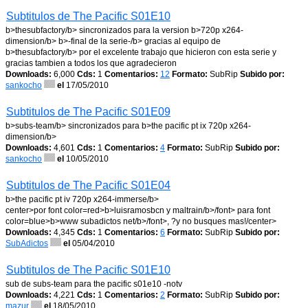
Subtitulos de The Pacific S01E10
b>thesubfactory/b> sincronizados para la version b>720p x264-
dimension/b> b>-final de la serie-/b> gracias al equipo de
b>thesubfactory/b> por el excelente trabajo que hicieron con esta serie y
gracias tambien a todos los que agradecieron
Downloads:
6,000
Cds:
1
Comentarios:
12
Formato:
SubRip
Subido por:
sankocho
el
17/05/2010
Subtitulos de The Pacific S01E09
b>subs-team/b> sincronizados para b>the pacific pt ix 720p x264-
dimension/b>
Downloads:
4,601
Cds:
1
Comentarios:
4
Formato:
SubRip
Subido por:
sankocho
el
10/05/2010
Subtitulos de The Pacific S01E04
b>the pacific pt iv 720p x264-immerse/b>
center>por font color=red>b>luisramosbcn y maltrain/b>/font> para font
color=blue>b>www subadictos net/b>/font>, ?y no busques mas!/center>
Downloads:
4,345
Cds:
1
Comentarios:
6
Formato:
SubRip
Subido por:
SubAdictos
el
05/04/2010
Subtitulos de The Pacific S01E10
sub de subs-team para the pacific s01e10 -notv
Downloads:
4,221
Cds:
1
Comentarios:
2
Formato:
SubRip
Subido por:
mazur
el
18/05/2010