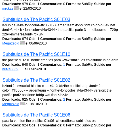
Downloads:
979
Cds:
1
Comentarios:
0
Formato:
SubRip
Subido por:
mrckas
el
22/03/2010
Subtitulos de The Pacific S01E03
i>sub de /i>b> font color=#c35817> argenteam /font> font color=blue> net
/font>/b> i> b> font color=#4a4344> the pacific: parte 3 – melbourne – 720p
x264-immerse/font> /b> /i>
Downloads:
974
Cds:
1
Comentarios:
0
Formato:
SubRip
Subido por:
Megazzoid
el
06/06/2010
Subtitulos de The Pacific S01E10
the pacific s01e10 home creditos para www subtitulos es difunde la palabra
Downloads:
940
Cds:
1
Comentarios:
1
Formato:
SubRip
Subido por:
kefka8869
el
17/05/2010
Subtitulos de The Pacific S01E02
b>font face=»arial black» color=#afafaf>the pacific bdrip /font> font
color=#ff6600> – argenteam – /font>i>font color=#4a4344> version: the
pacific part2 basilone bdrip wat /font>/b>/i>
Downloads:
925
Cds:
1
Comentarios:
2
Formato:
SubRip
Subido por:
Megazzoid
el
16/10/2010
Subtitulos de The Pacific S01E06
para la version the pacific s01e06 -xii creditos a subtitulos es
Downloads:
924
Cds:
1
Comentarios:
0
Formato:
SubRip
Subido por: