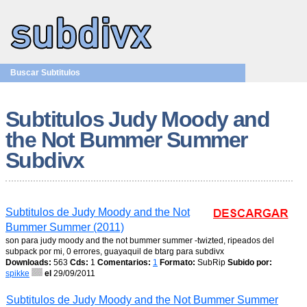
Buscar Subtitulos
Subtitulos Judy Moody and
the Not Bummer Summer
Subdivx
Subtitulos de Judy Moody and the Not
Bummer Summer (2011)
son para judy moody and the not bummer summer -twizted, ripeados del
subpack por mi, 0 errores, guayaquil de btarg para subdivx
Downloads:
563
Cds:
1
Comentarios:
1
Formato:
SubRip
Subido por:
spikke
el
29/09/2011
Subtitulos de Judy Moody and the Not Bummer Summer