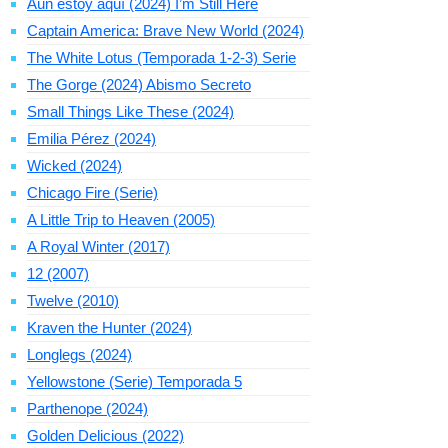
Aún estoy aquí (2024) I’m Still Here
Captain America: Brave New World (2024)
The White Lotus (Temporada 1-2-3) Serie
The Gorge (2024) Abismo Secreto
Small Things Like These (2024)
Emilia Pérez (2024)
Wicked (2024)
Chicago Fire (Serie)
A Little Trip to Heaven (2005)
A Royal Winter (2017)
12 (2007)
Twelve (2010)
Kraven the Hunter (2024)
Longlegs (2024)
Yellowstone (Serie) Temporada 5
Parthenope (2024)
Golden Delicious (2022)