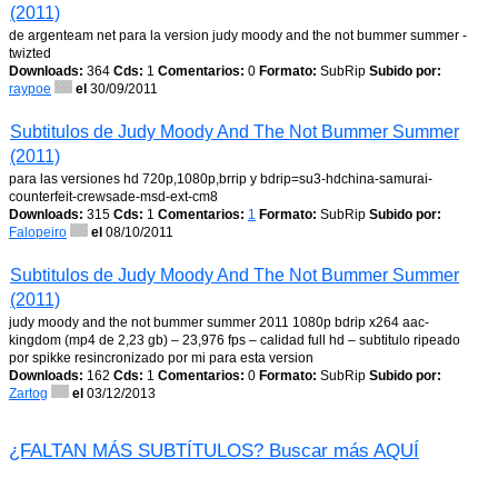
(2011)
de argenteam net para la version judy moody and the not bummer summer -
twizted
Downloads:
364
Cds:
1
Comentarios:
0
Formato:
SubRip
Subido por:
raypoe
el
30/09/2011
Subtitulos de Judy Moody And The Not Bummer Summer
(2011)
para las versiones hd 720p,1080p,brrip y bdrip=su3-hdchina-samurai-
counterfeit-crewsade-msd-ext-cm8
Downloads:
315
Cds:
1
Comentarios:
1
Formato:
SubRip
Subido por:
Falopeiro
el
08/10/2011
Subtitulos de Judy Moody And The Not Bummer Summer
(2011)
judy moody and the not bummer summer 2011 1080p bdrip x264 aac-
kingdom (mp4 de 2,23 gb) – 23,976 fps – calidad full hd – subtitulo ripeado
por spikke resincronizado por mi para esta version
Downloads:
162
Cds:
1
Comentarios:
0
Formato:
SubRip
Subido por:
Zartog
el
03/12/2013
¿FALTAN MÁS SUBTÍTULOS? Buscar más AQUÍ