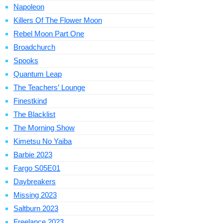
Napoleon
Killers Of The Flower Moon
Rebel Moon Part One
Broadchurch
Spooks
Quantum Leap
The Teachers’ Lounge
Finestkind
The Blacklist
The Morning Show
Kimetsu No Yaiba
Barbie 2023
Fargo S05E01
Daybreakers
Missing 2023
Saltburn 2023
Freelance 2023