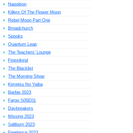
Napoleon
Killers Of The Flower Moon
Rebel Moon Part One
Broadchurch
Spooks
Quantum Leap
The Teachers’ Lounge
Finestkind
The Blacklist
The Morning Show
Kimetsu No Yaiba
Barbie 2023
Fargo S05E01
Daybreakers
Missing 2023
Saltburn 2023
Freelance 2023