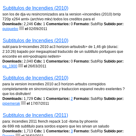
Subtitulos de Incendies (2010)
son los de dja-vu resincronizados ara la version «incendies (2010) brrip
720p x264 arnt» (archivo mkv) todos los creditos para el
Downloads:
2,246
Cds:
1
Comentarios:
0
Formato:
SubRip
Subido por:
quiquebo
el
02/09/2011
Subtitulos de Incendies (2010)
subt para b>incendies 2010 ac3 horizon-artsubs/b> de 1,46 gb (durac:
2:10:26) bajado por megaupload traducido de un subtitulo portugues que
encontre en em>podnapisi net/em>
Downloads:
2,040
Cds:
1
Comentarios:
0
Formato:
SubRip
Subido por:
ga_1900
el
26/03/2011
Subtitulos de Incendies (2010)
para la version incendies 2010 ac3 horizon-artsubs corregidos
completamente en sincronizacion y traduccion espanol neutro exelentes ?
que los disfruten!
Downloads:
1,729
Cds:
1
Comentarios:
2
Formato:
SubRip
Subido por:
pipemerak
el
17/07/2011
Subtitulos de Incendies (2011)
para: incendies 2011 french repack 1cd -itoma by phoenix
de 699 mb subtitulo para sordos espero que les sirvan un saludo
Downloads:
1,713
Cds:
1
Comentarios:
3
Formato:
SubRip
Subido por: