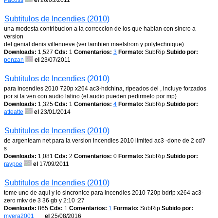
Pacoss
el
26/03/2011
Subtitulos de Incendies (2010)
una modesta contribucion a la correccion de los que habian con sincro a
version
del genial denis villenueve (ver tambien maelstrom y polytechnique)
Downloads:
1,527
Cds:
1
Comentarios:
3
Formato:
SubRip
Subido por:
ponzan
el
23/07/2011
Subtitulos de Incendies (2010)
para incendies 2010 720p x264 ac3-hdchina, ripeados del , incluye forzados
por si la ven con audio latino (el audio pueden pedirmelo por mp)
Downloads:
1,325
Cds:
1
Comentarios:
4
Formato:
SubRip
Subido por:
atteatte
el
23/01/2014
Subtitulos de Incendies (2010)
de argenteam net para la version incendies 2010 limited ac3 -done de 2 cd?
s
Downloads:
1,081
Cds:
2
Comentarios:
0
Formato:
SubRip
Subido por:
raypoe
el
17/09/2011
Subtitulos de Incendies (2010)
tome uno de aqui y lo sincronice para incendies 2010 720p bdrip x264 ac3-
zero mkv de 3 36 gb y 2:10 :27
Downloads:
865
Cds:
1
Comentarios:
1
Formato:
SubRip
Subido por:
mvera2001
el
25/08/2016