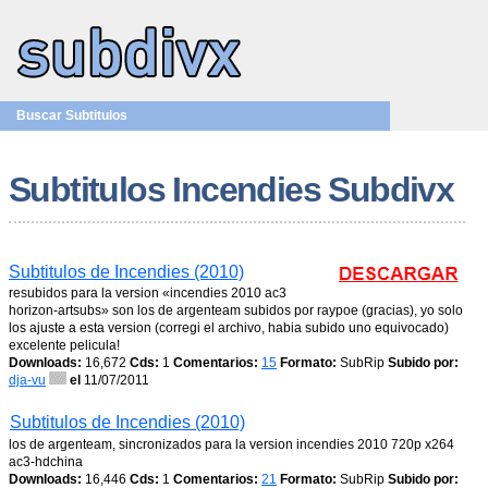
Buscar Subtitulos
Subtitulos Incendies Subdivx
Subtitulos de Incendies (2010)
resubidos para la version «incendies 2010 ac3
horizon-artsubs» son los de argenteam subidos por raypoe (gracias), yo solo
los ajuste a esta version (corregi el archivo, habia subido uno equivocado)
excelente pelicula!
Downloads:
16,672
Cds:
1
Comentarios:
15
Formato:
SubRip
Subido por:
dja-vu
el
11/07/2011
Subtitulos de Incendies (2010)
los de argenteam, sincronizados para la version incendies 2010 720p x264
ac3-hdchina
Downloads:
16,446
Cds:
1
Comentarios:
21
Formato:
SubRip
Subido por: