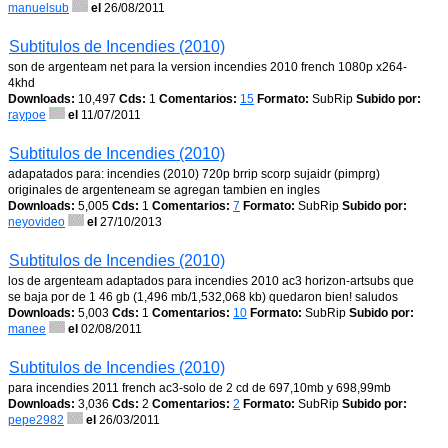
manuelsub
el
26/08/2011
Subtitulos de Incendies (2010)
son de argenteam net para la version incendies 2010 french 1080p x264-
4khd
Downloads:
10,497
Cds:
1
Comentarios:
15
Formato:
SubRip
Subido por:
raypoe
el
11/07/2011
Subtitulos de Incendies (2010)
adapatados para: incendies (2010) 720p brrip scorp sujaidr (pimprg)
originales de argenteneam se agregan tambien en ingles
Downloads:
5,005
Cds:
1
Comentarios:
7
Formato:
SubRip
Subido por:
neyovideo
el
27/10/2013
Subtitulos de Incendies (2010)
los de argenteam adaptados para incendies 2010 ac3 horizon-artsubs que
se baja por de 1 46 gb (1,496 mb/1,532,068 kb) quedaron bien! saludos
Downloads:
5,003
Cds:
1
Comentarios:
10
Formato:
SubRip
Subido por:
manee
el
02/08/2011
Subtitulos de Incendies (2010)
para incendies 2011 french ac3-solo de 2 cd de 697,10mb y 698,99mb
Downloads:
3,036
Cds:
2
Comentarios:
2
Formato:
SubRip
Subido por:
pepe2982
el
26/03/2011