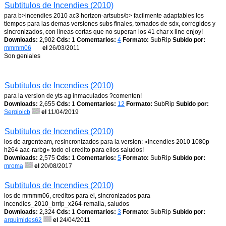
Subtitulos de Incendies (2010)
para b>incendies 2010 ac3 horizon-artsubs/b> facilmente adaptables los
tiempos para las demas versiones subs finales, tomados de sdx, corregidos y
sincronizados, con lineas cortas que no superan los 41 char x line enjoy!
Downloads:
2,902
Cds:
1
Comentarios:
4
Formato:
SubRip
Subido por:
mmmm06
el
26/03/2011
Son geniales
Subtitulos de Incendies (2010)
para la version de yts ag inmaculados ?comenten!
Downloads:
2,655
Cds:
1
Comentarios:
12
Formato:
SubRip
Subido por:
Sergioicb
el
11/04/2019
Subtitulos de Incendies (2010)
los de argenteam, resincronizados para la version: «incendies 2010 1080p
h264 aac-rarbg» todo el credito para ellos saludos!
Downloads:
2,575
Cds:
1
Comentarios:
5
Formato:
SubRip
Subido por:
mroma
el
20/08/2017
Subtitulos de Incendies (2010)
los de mmmm06, creditos para el, sincronizados para
incendies_2010_brrip_x264-remalia, saludos
Downloads:
2,324
Cds:
1
Comentarios:
3
Formato:
SubRip
Subido por:
arquimides62
el
24/04/2011