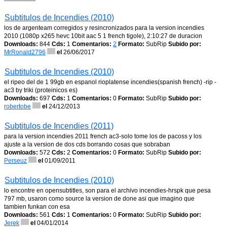
Subtitulos de Incendies (2010)
los de argenteam corregidos y resincronizados para la version incendies
2010 (1080p x265 hevc 10bit aac 5 1 french tigole), 2:10:27 de duracion
Downloads:
844
Cds:
1
Comentarios:
2
Formato:
SubRip
Subido por:
MrRonald2796
el
26/06/2017
Subtitulos de Incendies (2010)
el ripeo del de 1 99gb en espanol rioplatense incendies(spanish french) -rip -
ac3 by triki (proteinicos es)
Downloads:
697
Cds:
1
Comentarios:
0
Formato:
SubRip
Subido por:
robertobe
el
24/12/2013
Subtitulos de Incendies (2011)
para la version incendies 2011 french ac3-solo tome los de pacoss y los
ajuste a la version de dos cds borrando cosas que sobraban
Downloads:
572
Cds:
2
Comentarios:
0
Formato:
SubRip
Subido por:
Perseuz
el
01/09/2011
Subtitulos de Incendies (2010)
lo encontre en opensubtitles, son para el archivo incendies-hrspk que pesa
797 mb, usaron como source la version de done asi que imagino que
tambien funkan con esa
Downloads:
561
Cds:
1
Comentarios:
0
Formato:
SubRip
Subido por:
Jerek
el
04/01/2014