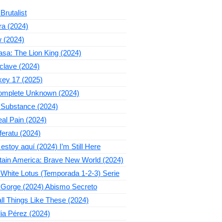
Brutalist
ra (2024)
 (2024)
sa: The Lion King (2024)
clave (2024)
key 17 (2025)
omplete Unknown (2024)
 Substance (2024)
al Pain (2024)
eratu (2024)
estoy aquí (2024) I’m Still Here
tain America: Brave New World (2024)
White Lotus (Temporada 1-2-3) Serie
 Gorge (2024) Abismo Secreto
l Things Like These (2024)
ia Pérez (2024)