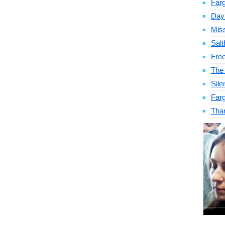
Far
Day
Mis
Salt
Fre
The
Sile
Far
Tha