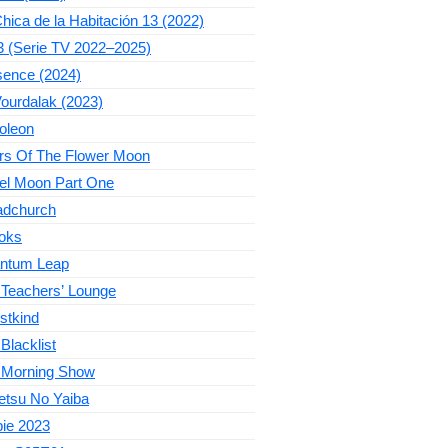
hica de la Habitación 13 (2022)
3 (Serie TV 2022–2025)
sence (2024)
ourdalak (2023)
oleon
ers Of The Flower Moon
el Moon Part One
adchurch
oks
ntum Leap
 Teachers’ Lounge
stkind
Blacklist
 Morning Show
etsu No Yaiba
bie 2023