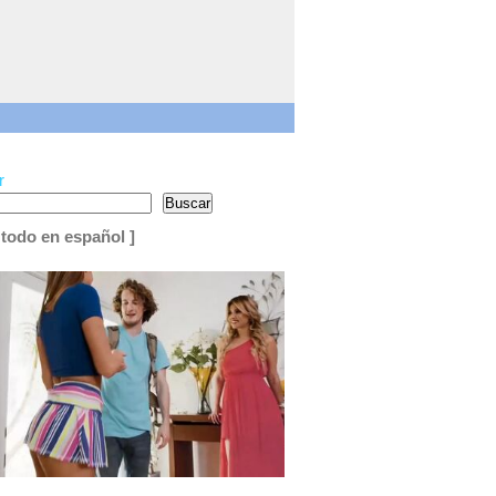
r
Buscar
 todo en español ]