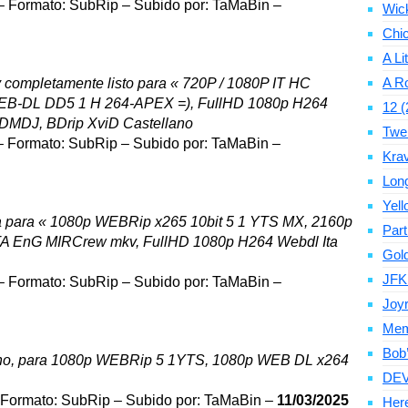
 Formato: SubRip – Subido por: TaMaBin –
Wic
Chic
A Li
A Ro
y completamente listo para « 720P / 1080P IT HC
-DL DD5 1 H 264-APEX =), FullHD 1080p H264
12 (
lDMDJ, BDrip XviD Castellano
Twe
 Formato: SubRip – Subido por: TaMaBin –
Krav
Long
Yell
va para « 1080p WEBRip x265 10bit 5 1 YTS MX, 2160p
Par
A EnG MIRCrew mkv, FullHD 1080p H264 Webdl Ita
Gold
JFK
 Formato: SubRip – Subido por: TaMaBin –
Joyr
Memo
Bob’
latino, para 1080p WEBRip 5 1YTS, 1080p WEB DL x264
DEV
Formato: SubRip – Subido por: TaMaBin –
11/03/2025
Here