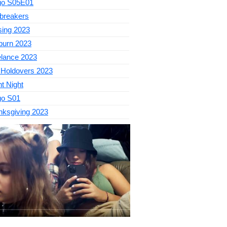
go S05E01
breakers
sing 2023
burn 2023
elance 2023
 Holdovers 2023
nt Night
go S01
nksgiving 2023