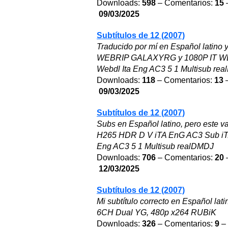
Downloads:
598
– Comentarios:
15
–
09/03/2025
Subtítulos de 12 (2007)
Traducido por mí en Español latino 
WEBRIP GALAXYRG y 1080P IT WEB
Webdl Ita Eng AC3 5 1 Multisub rea
Downloads:
118
– Comentarios:
13
–
09/03/2025
Subtítulos de 12 (2007)
Subs en Español latino, pero este 
H265 HDR D V iTA EnG AC3 Sub iT
Eng AC3 5 1 Multisub realDMDJ
Downloads:
706
– Comentarios:
20
–
12/03/2025
Subtítulos de 12 (2007)
Mi subtítulo correcto en Español 
6CH Dual YG, 480p x264 RUBiK
Downloads:
326
– Comentarios:
9
– 