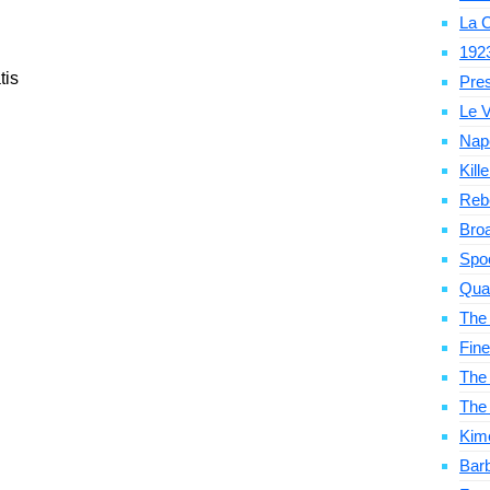
La C
192
tis
Pre
Le V
Nap
Kill
Reb
Bro
Spo
Qua
The
Fine
The 
The
Kim
Bar