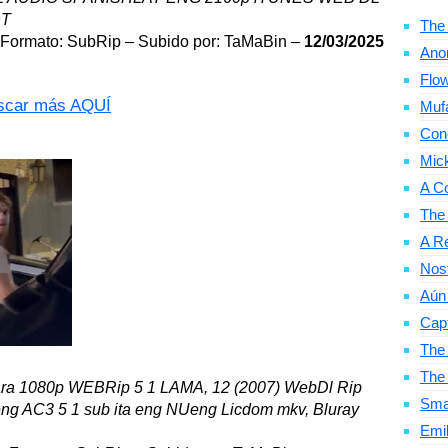
nT
The 
Formato: SubRip – Subido por: TaMaBin –
12/03/2025
Ano
Flow
car más AQUÍ
Mufa
Con
Mic
A C
The
A Re
Nosf
Aún 
Cap
The 
The
al para 1080p WEBRip 5 1 LAMA, 12 (2007) WebDl Rip
Smal
ng AC3 5 1 sub ita eng NUeng Licdom mkv, Bluray
Emil