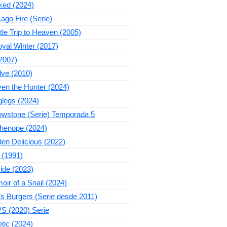
ked (2024)
ago Fire (Serie)
ttle Trip to Heaven (2005)
yal Winter (2017)
2007)
lve (2010)
en the Hunter (2024)
legs (2024)
owstone (Serie) Temporada 5
thenope (2024)
en Delicious (2022)
 (1991)
ide (2023)
ir of a Snail (2024)
s Burgers (Serie desde 2011)
S (2020) Serie
tic (2024)