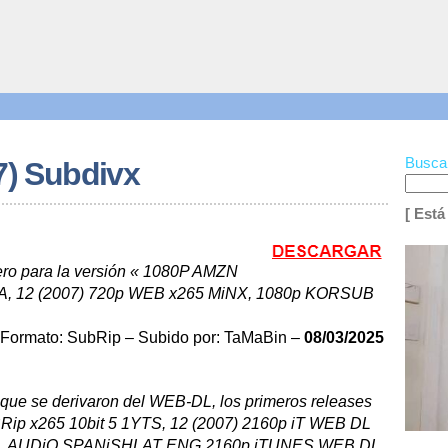
Busca
7) Subdivx
[ Está
pero para la versión « 1080P AMZN
, 12 (2007) 720p WEB x265 MiNX, 1080p KORSUB
Formato: SubRip – Subido por: TaMaBin –
08/03/2025
e se derivaron del WEB-DL, los primeros releases
Rip x265 10bit 5 1YTS, 12 (2007) 2160p iT WEB DL
AL AUDiO SPANiSHLAT ENG 2160p iTUNES WEB DL