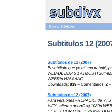
Buscar Subtitulos
Subtitulos 12 (200
Subtítulos de 12 (2007)
El subtítulo que yo misma trabajé, 
WEB-DL DDP 5 1 ATMOS H 264-IMA
WEBRip H264 AAC
Downloads:
839
– Comentarios:
2
– 
Subtítulos de 12 (2007)
Para versiones «REPACK» de YTS qu
YIFY salieron del HC =) 1080p WEB
DDP5 1 HDR H 265 C76 mkv, DU