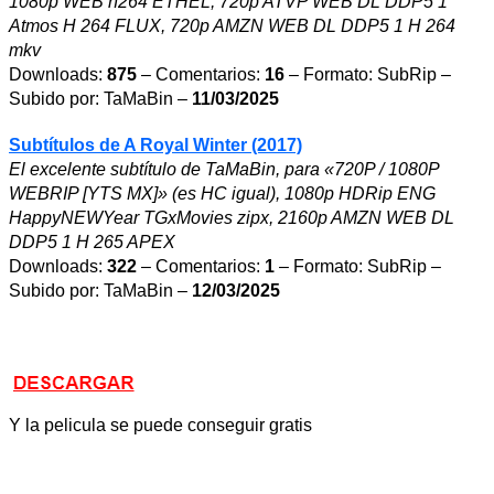
1080p WEB h264 ETHEL, 720p ATVP WEB DL DDP5 1
Atmos H 264 FLUX, 720p AMZN WEB DL DDP5 1 H 264
mkv
Downloads:
875
– Comentarios:
16
– Formato: SubRip –
Subido por: TaMaBin –
11/03/2025
Subtítulos de A Royal Winter (2017)
El excelente subtítulo de TaMaBin, para «720P / 1080P
WEBRIP [YTS MX]» (es HC igual), 1080p HDRip ENG
HappyNEWYear TGxMovies zipx, 2160p AMZN WEB DL
DDP5 1 H 265 APEX
Downloads:
322
– Comentarios:
1
– Formato: SubRip –
Subido por: TaMaBin –
12/03/2025
Y la pelicula se puede conseguir gratis