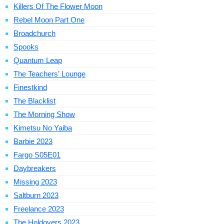
Killers Of The Flower Moon
Rebel Moon Part One
Broadchurch
Spooks
Quantum Leap
The Teachers’ Lounge
Finestkind
The Blacklist
The Morning Show
Kimetsu No Yaiba
Barbie 2023
Fargo S05E01
Daybreakers
Missing 2023
Saltburn 2023
Freelance 2023
The Holdovers 2023