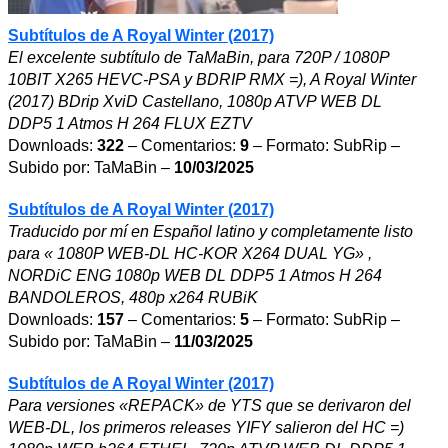
Subtítulos de A Royal Winter (2017)
El excelente subtítulo de TaMaBin, para 720P / 1080P
10BIT X265 HEVC-PSA y BDRIP RMX =), A Royal Winter
(2017) BDrip XviD Castellano, 1080p ATVP WEB DL
DDP5 1 Atmos H 264 FLUX EZTV
Downloads:
322
– Comentarios:
9
– Formato: SubRip –
Subido por: TaMaBin –
10/03/2025
Subtítulos de A Royal Winter (2017)
Traducido por mí en Español latino y completamente listo
para « 1080P WEB-DL HC-KOR X264 DUAL YG» ,
NORDiC ENG 1080p WEB DL DDP5 1 Atmos H 264
BANDOLEROS, 480p x264 RUBiK
Downloads:
157
– Comentarios:
5
– Formato: SubRip –
Subido por: TaMaBin –
11/03/2025
Subtítulos de A Royal Winter (2017)
Para versiones «REPACK» de YTS que se derivaron del
WEB-DL, los primeros releases YIFY salieron del HC =)