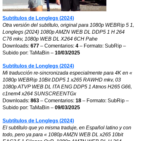
Subtítulos de Longlegs (2024)
Otra versión del subtítulo, original para 1080p WEBRip 5 1,
Longlegs (2024) 1080p AMZN WEB DL DDP5 1 H 264
C76 mkv, 1080p WEB DL X264 6CH Pahe
Downloads:
677
– Comentarios:
4
– Formato: SubRip –
Subido por: TaMaBin –
10/03/2025
Subtítulos de Longlegs (2024)
Mi traducción re-sincronizada especialmente para 4K en «
1080p WEBRip 10Bit DDP5 1 x265 RAWHD mkv, 03
1080p ATVP WEB DL ITA ENG DDP5 1 Atmos H265 G66,
c1nem4 x264 SUNSCREENTGx
Downloads:
863
– Comentarios:
18
– Formato: SubRip –
Subido por: TaMaBin –
09/03/2025
Subtítulos de Longlegs (2024)
El subtítulo que yo misma traduje, en Español latino y con
todo, pero ya para « 1080p AMZN WEB DL x265 10bit