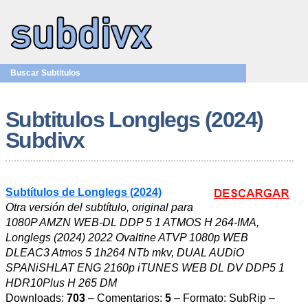
Buscar Subtitulos
Subtitulos Longlegs (2024)
Subdivx
Subtítulos de Longlegs (2024)
Otra versión del subtítulo, original para
1080P AMZN WEB-DL DDP 5 1 ATMOS H 264-IMA,
Longlegs (2024) 2022 Ovaltine ATVP 1080p WEB
DLEAC3 Atmos 5 1h264 NTb mkv, DUAL AUDiO
SPANiSHLAT ENG 2160p iTUNES WEB DL DV DDP5 1
HDR10Plus H 265 DM
Downloads:
703
– Comentarios:
5
– Formato: SubRip –