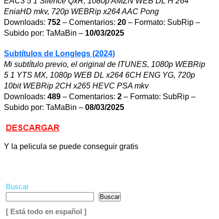
EAC3 5 1 Silence QxR, 1080p AMZN WEB DL H 264
EniaHD mkv, 720p WEBRip x264 AAC Pong
Downloads:
752
– Comentarios:
20
– Formato: SubRip –
Subido por: TaMaBin –
10/03/2025
Subtítulos de Longlegs (2024)
Mi subtítulo previo, el original de ITUNES, 1080p WEBRip
5 1 YTS MX, 1080p WEB DL x264 6CH ENG YG, 720p
10bit WEBRip 2CH x265 HEVC PSA mkv
Downloads:
489
– Comentarios:
2
– Formato: SubRip –
Subido por: TaMaBin –
08/03/2025
Y la pelicula se puede conseguir gratis
Buscar
Buscar
[ Está todo en español ]