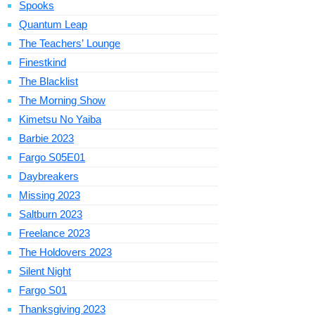
Spooks
Quantum Leap
The Teachers’ Lounge
Finestkind
The Blacklist
The Morning Show
Kimetsu No Yaiba
Barbie 2023
Fargo S05E01
Daybreakers
Missing 2023
Saltburn 2023
Freelance 2023
The Holdovers 2023
Silent Night
Fargo S01
Thanksgiving 2023