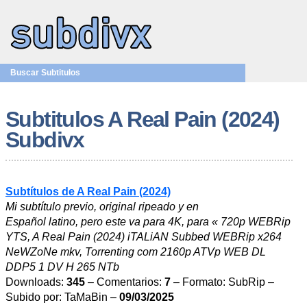
Buscar Subtitulos
Subtitulos A Real Pain (2024)
Subdivx
Subtítulos de A Real Pain (2024)
Mi subtítulo previo, original ripeado y en
Español latino, pero este va para 4K, para « 720p WEBRip
YTS, A Real Pain (2024) iTALiAN Subbed WEBRip x264
NeWZoNe mkv, Torrenting com 2160p ATVp WEB DL
DDP5 1 DV H 265 NTb
Downloads:
345
– Comentarios:
7
– Formato: SubRip –
Subido por: TaMaBin –
09/03/2025