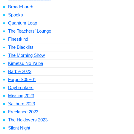
Broadchurch
Spooks
Quantum Leap
The Teachers’ Lounge
Finestkind
The Blacklist
The Morning Show
Kimetsu No Yaiba
Barbie 2023
Fargo S05E01
Daybreakers
Missing 2023
Saltburn 2023
Freelance 2023
The Holdovers 2023
Silent Night