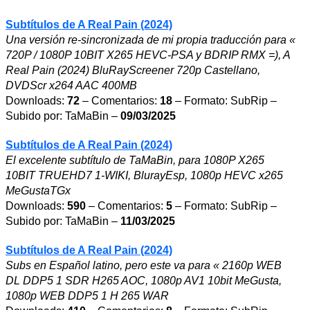
Subtítulos de A Real Pain (2024)
Una versión re-sincronizada de mi propia traducción para «
720P / 1080P 10BIT X265 HEVC-PSA y BDRIP RMX =), A
Real Pain (2024) BluRayScreener 720p Castellano,
DVDScr x264 AAC 400MB
Downloads:
72
– Comentarios:
18
– Formato: SubRip –
Subido por: TaMaBin –
09/03/2025
Subtítulos de A Real Pain (2024)
El excelente subtítulo de TaMaBin, para 1080P X265
10BIT TRUEHD7 1-WIKI, BlurayEsp, 1080p HEVC x265
MeGustaTGx
Downloads:
590
– Comentarios:
5
– Formato: SubRip –
Subido por: TaMaBin –
11/03/2025
Subtítulos de A Real Pain (2024)
Subs en Español latino, pero este va para « 2160p WEB
DL DDP5 1 SDR H265 AOC, 1080p AV1 10bit MeGusta,
1080p WEB DDP5 1 H 265 WAR