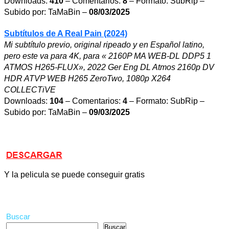
Downloads:
410
– Comentarios:
8
– Formato: SubRip –
Subido por: TaMaBin –
08/03/2025
Subtítulos de A Real Pain (2024)
Mi subtítulo previo, original ripeado y en Español latino,
pero este va para 4K, para « 2160P MA WEB-DL DDP5 1
ATMOS H265-FLUX», 2022 Ger Eng DL Atmos 2160p DV
HDR ATVP WEB H265 ZeroTwo, 1080p X264
COLLECTiVE
Downloads:
104
– Comentarios:
4
– Formato: SubRip –
Subido por: TaMaBin –
09/03/2025
Y la pelicula se puede conseguir gratis
Buscar
Buscar