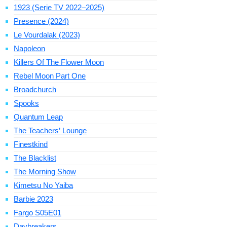
1923 (Serie TV 2022–2025)
Presence (2024)
Le Vourdalak (2023)
Napoleon
Killers Of The Flower Moon
Rebel Moon Part One
Broadchurch
Spooks
Quantum Leap
The Teachers’ Lounge
Finestkind
The Blacklist
The Morning Show
Kimetsu No Yaiba
Barbie 2023
Fargo S05E01
Daybreakers