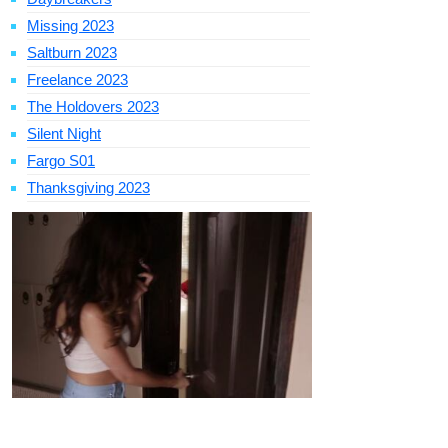
Missing 2023
Saltburn 2023
Freelance 2023
The Holdovers 2023
Silent Night
Fargo S01
Thanksgiving 2023