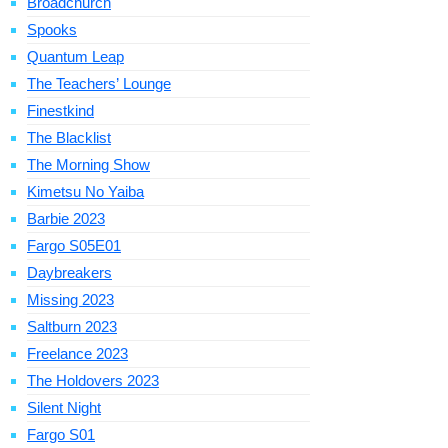
Broadchurch
Spooks
Quantum Leap
The Teachers’ Lounge
Finestkind
The Blacklist
The Morning Show
Kimetsu No Yaiba
Barbie 2023
Fargo S05E01
Daybreakers
Missing 2023
Saltburn 2023
Freelance 2023
The Holdovers 2023
Silent Night
Fargo S01