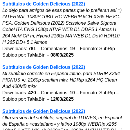
Subtítulos de Golden Delicious (2022)
Lo dejo para amigos de esas partes que lo prefieran así =)
INTERNAL 1080P 10BIT HC WEBRIP 6CH X265 HEVC-
PSA, Golden Delicious (2022) Scissione Salve Signora
Cobel ITA ENG 1080p ATVP WEB DL DDP5 1 Atmos H
264 MeM GP m, Hybrid 2160p MA WEB DL DoVi HDR10+
H 265 DD+ 5 1 Atmos
Downloads:
781
– Comentarios:
19
– Formato: SubRip –
Subido por: TaMaBin –
08/03/2025
Subtítulos de Golden Delicious (2022)
Mi subtítulo correcto en Español latino, para BDRIP X264-
PIGNUS =), 2160p scarfilm mkv, HDRip x264 HQ Clean
Aud 400MB mkv
Downloads:
420
– Comentarios:
10
– Formato: SubRip –
Subido por: TaMaBin –
12/03/2025
Subtítulos de Golden Delicious (2022)
Otra versión del subtítulo, original de ITUNES, en Español
de España o «castellano» y latino 1080p WEBRip x265