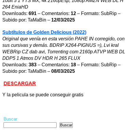
10bit 5 1 YTS MX, 4k 2160pEsp, 1080p AMZN WEB DL H
264 EniaHD
Downloads:
691
– Comentarios:
12
– Formato: SubRip –
Subido por: TaMaBin –
12/03/2025
Subtítulos de Golden Delicious (2022)
Original que venía en esta versión PAHE IN corregido, con
sus cursivas y demás. BDRIP X264-PIGNUS =), Lvi kral
WEBRip CZ dab avi, Torrenting com 2160p ATVP WEB DL
DDP5 1 Atmos DV HDR H 265 FLUX
Downloads:
383
– Comentarios:
18
– Formato: SubRip –
Subido por: TaMaBin –
08/03/2025
Y la pelicula se puede conseguir gratis
Buscar
Buscar