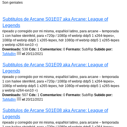
Son geniales
Subtitulos de Arcane S01E07 aka Arcane: League of
Legends
ripeado y corregido por mi misma, espaNol latino, para arcane – temporada
1 con hailee steinfeld, para «720p / 1080p nf webrip ddp5 1 x264-tepes»,
1080p nf webrip ddp5 1 x265-tepes, hdr 1080p nf webrip ddp5 1 x265-tepes
y webrip x264-ion10 =)
Downloads:
538
Cds:
1
Comentarios:
0
Formato:
SubRip
Subido por:
TaMaBin
el
20/11/2021
Subtitulos de Arcane S01E09 aka Arcane: League of
Legends
ripeado y corregido por mi misma, espaNol latino, para arcane – temporada
1 con hailee steinfeld, para «720p / 1080p nf webrip ddp5 1 x264-tepes»,
1080p nf webrip ddp5 1 x265-tepes, hdr 1080p nf webrip ddp5 1 x265-tepes
y webrip x264-ion10 =)
Downloads:
507
Cds:
1
Comentarios:
0
Formato:
SubRip
Subido por:
TaMaBin
el
20/11/2021
Subtitulos de Arcane S01E08 aka Arcane: League of
Legends
ripeado y corregido por mi misma, espaNol latino, para arcane – temporada