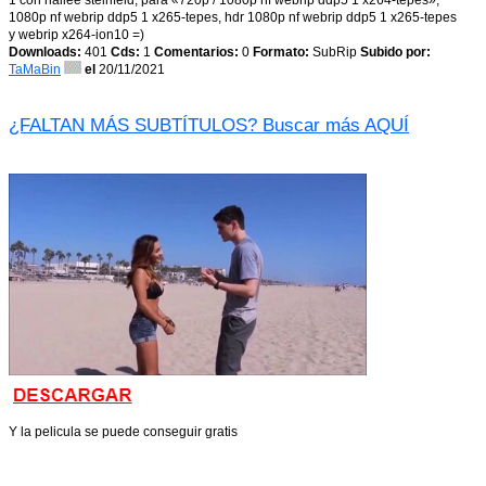
1 con hailee steinfeld, para «720p / 1080p nf webrip ddp5 1 x264-tepes»,
1080p nf webrip ddp5 1 x265-tepes, hdr 1080p nf webrip ddp5 1 x265-tepes
y webrip x264-ion10 =)
Downloads:
401
Cds:
1
Comentarios:
0
Formato:
SubRip
Subido por:
TaMaBin
el
20/11/2021
¿FALTAN MÁS SUBTÍTULOS? Buscar más AQUÍ
Y la pelicula se puede conseguir gratis