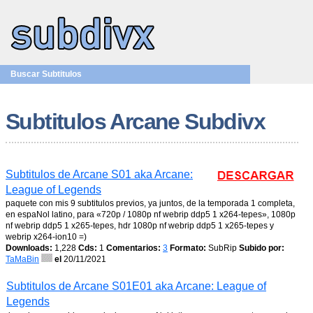
Buscar Subtitulos
Subtitulos Arcane Subdivx
Subtitulos de Arcane S01 aka Arcane:
League of Legends
paquete con mis 9 subtitulos previos, ya juntos, de la temporada 1 completa,
en espaNol latino, para «720p / 1080p nf webrip ddp5 1 x264-tepes», 1080p
nf webrip ddp5 1 x265-tepes, hdr 1080p nf webrip ddp5 1 x265-tepes y
webrip x264-ion10 =)
Downloads:
1,228
Cds:
1
Comentarios:
3
Formato:
SubRip
Subido por:
TaMaBin
el
20/11/2021
Subtitulos de Arcane S01E01 aka Arcane: League of
Legends