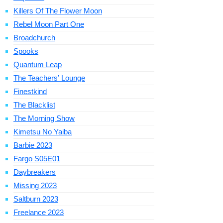
Killers Of The Flower Moon
Rebel Moon Part One
Broadchurch
Spooks
Quantum Leap
The Teachers’ Lounge
Finestkind
The Blacklist
The Morning Show
Kimetsu No Yaiba
Barbie 2023
Fargo S05E01
Daybreakers
Missing 2023
Saltburn 2023
Freelance 2023