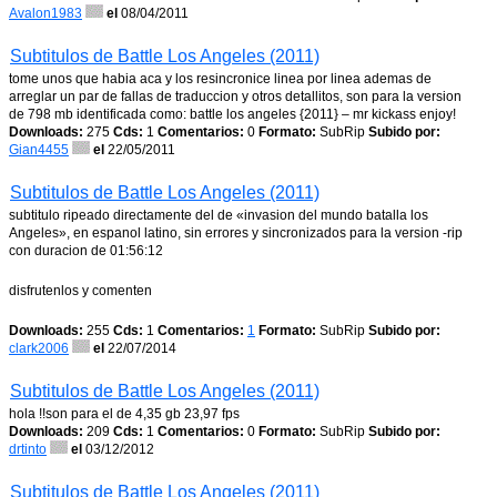
Avalon1983
el
08/04/2011
Subtitulos de Battle Los Angeles (2011)
tome unos que habia aca y los resincronice linea por linea ademas de
arreglar un par de fallas de traduccion y otros detallitos, son para la version
de 798 mb identificada como: battle los angeles {2011} – mr kickass enjoy!
Downloads:
275
Cds:
1
Comentarios:
0
Formato:
SubRip
Subido por:
Gian4455
el
22/05/2011
Subtitulos de Battle Los Angeles (2011)
subtitulo ripeado directamente del de «invasion del mundo batalla los
Angeles», en espanol latino, sin errores y sincronizados para la version -rip
con duracion de 01:56:12
disfrutenlos y comenten
Downloads:
255
Cds:
1
Comentarios:
1
Formato:
SubRip
Subido por:
clark2006
el
22/07/2014
Subtitulos de Battle Los Angeles (2011)
hola !!son para el de 4,35 gb 23,97 fps
Downloads:
209
Cds:
1
Comentarios:
0
Formato:
SubRip
Subido por:
drtinto
el
03/12/2012
Subtitulos de Battle Los Angeles (2011)