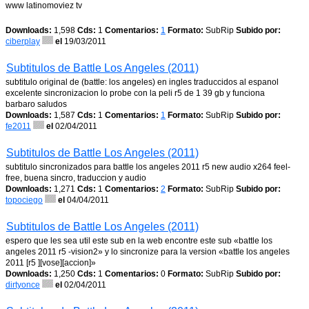
www latinomoviez tv
Downloads:
1,598
Cds:
1
Comentarios:
1
Formato:
SubRip
Subido por:
ciberplay
el
19/03/2011
Subtitulos de Battle Los Angeles (2011)
subtitulo original de (battle: los angeles) en ingles traduccidos al espanol
excelente sincronizacion lo probe con la peli r5 de 1 39 gb y funciona
barbaro saludos
Downloads:
1,587
Cds:
1
Comentarios:
1
Formato:
SubRip
Subido por:
fe2011
el
02/04/2011
Subtitulos de Battle Los Angeles (2011)
subtitulo sincronizados para battle los angeles 2011 r5 new audio x264 feel-
free, buena sincro, traduccion y audio
Downloads:
1,271
Cds:
1
Comentarios:
2
Formato:
SubRip
Subido por:
topociego
el
04/04/2011
Subtitulos de Battle Los Angeles (2011)
espero que les sea util este sub en la web encontre este sub «battle los
angeles 2011 r5 -vision2» y lo sincronize para la version «battle los angeles
2011 [r5 ][vose][accion]»
Downloads:
1,250
Cds:
1
Comentarios:
0
Formato:
SubRip
Subido por:
dirtyonce
el
02/04/2011