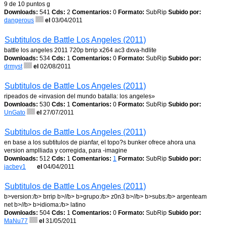
9 de 10 puntos g
Downloads:
541
Cds:
2
Comentarios:
0
Formato:
SubRip
Subido por:
dangerous
el
03/04/2011
Subtitulos de Battle Los Angeles (2011)
battle los angeles 2011 720p brrip x264 ac3 dxva-hdlite
Downloads:
534
Cds:
1
Comentarios:
0
Formato:
SubRip
Subido por:
drmyst
el
02/08/2011
Subtitulos de Battle Los Angeles (2011)
ripeados de «invasion del mundo batalla: los angeles»
Downloads:
530
Cds:
1
Comentarios:
0
Formato:
SubRip
Subido por:
UnGato
el
27/07/2011
Subtitulos de Battle Los Angeles (2011)
en base a los subtitulos de pianfar, el topo?s bunker ofrece ahora una
version amplliada y corregida, para -imagine
Downloads:
512
Cds:
1
Comentarios:
1
Formato:
SubRip
Subido por:
jacbey1
el
04/04/2011
Subtitulos de Battle Los Angeles (2011)
b>version:/b> brrip b>//b> b>grupo:/b> z0n3 b>//b> b>subs:/b> argenteam
net b>//b> b>idioma:/b> latino
Downloads:
504
Cds:
1
Comentarios:
0
Formato:
SubRip
Subido por:
MaNu77
el
31/05/2011