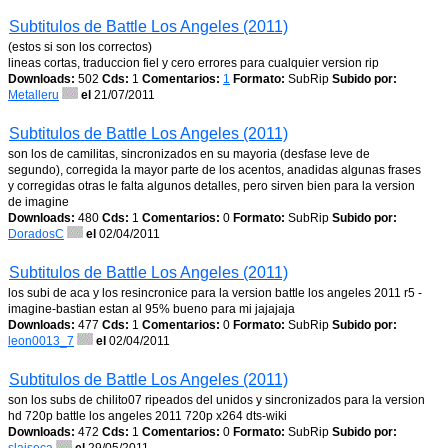
Subtitulos de Battle Los Angeles (2011)
(estos si son los correctos)
lineas cortas, traduccion fiel y cero errores para cualquier version rip
Downloads:
502
Cds:
1
Comentarios:
1
Formato:
SubRip
Subido por:
Metalleru
el
21/07/2011
Subtitulos de Battle Los Angeles (2011)
son los de camilitas, sincronizados en su mayoria (desfase leve de
segundo), corregida la mayor parte de los acentos, anadidas algunas frases
y corregidas otras le falta algunos detalles, pero sirven bien para la version
de imagine
Downloads:
480
Cds:
1
Comentarios:
0
Formato:
SubRip
Subido por:
DoradosC
el
02/04/2011
Subtitulos de Battle Los Angeles (2011)
los subi de aca y los resincronice para la version battle los angeles 2011 r5 -
imagine-bastian estan al 95% bueno para mi jajajaja
Downloads:
477
Cds:
1
Comentarios:
0
Formato:
SubRip
Subido por:
leon0013_7
el
02/04/2011
Subtitulos de Battle Los Angeles (2011)
son los subs de chilito07 ripeados del unidos y sincronizados para la version
hd 720p battle los angeles 2011 720p x264 dts-wiki
Downloads:
472
Cds:
1
Comentarios:
0
Formato:
SubRip
Subido por: