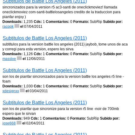
Subtitulos de Battle Los Angeles (2011)
sincronizados para la version r5 ac3-santi de oneclickmoviez! llamada
oneclickmoviez com-santi-battlelosangeles credito de la traduccion para
pianfar enjoy )
Downloads:
1,235
Cds:
1
Comentarios:
0
Formato:
SubRip
Subido por:
racopk
el
07/04/2011
Subtitulos de Battle Los Angeles (2011)
subtitulos para la version battle los angeles {2011} jaybob, tome unos de aca
y corregi para esta version, espero les sirva
Downloads:
1,126
Cds:
1
Comentarios:
0
Formato:
SubRip
Subido por:
massive
el
12/06/2011
Subtitulos de Battle Los Angeles (2011)
son los de pianfar sincronizados para la version battle los angeles r5 line -
foam
Downloads:
1,030
Cds:
1
Comentarios:
0
Formato:
SubRip
Subido por:
xdesignxx
el
03/04/2011
Subtitulos de Battle Los Angeles (2011)
son los de pianfar que sincronize para la version r5 line -noir de 700mb
espero que le sirvan
Downloads:
949
Cds:
1
Comentarios:
0
Formato:
SubRip
Subido por:
jose668
el
02/04/2011
Subtitulos de Battle Los Angeles (2011)