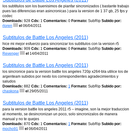
los subtitulos son los buenisimos de pianfar sincronizados ( bastante trabajo
pues las diferencias eran asincronicas ) para la version de 1 37 gb, 25 fps y
codec
Downloads:
928
Cds:
1
Comentarios:
0
Formato:
SubRip
Subido por:
rloren
el
06/04/2011
Subtitulos de Battle Los Angeles (2011)
hice mi mejor esfuerzo para sincronizar los subtitulos con la version r5
Downloads:
909
Cds:
1
Comentarios:
0
Formato:
SubRip
Subido por:
Revenger
el
14/04/2011
Subtitulos de Battle Los Angeles (2011)
los sincronice para la version battle los angeles 720p x264-bla utilice los de
argenteam subidos por nexto los correspondientes agradecimientos y
saludos
Downloads:
882
Cds:
1
Comentarios:
1
Formato:
SubRip
Subido por:
chaskona
el
29/05/2011
Subtitulos de Battle Los Angeles (2011)
para la version battle los angeles 2011 r5 – imagine, son la mejor traduccion
al momento, se desincronizan un poco, solo sincronizalos de manera
manual y no te quejes
Downloads:
870
Cds:
1
Comentarios:
1
Formato:
SubRip
Subido por:
mocho91
el
06/04/2011