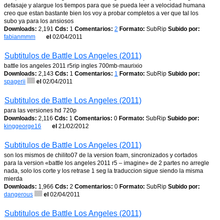
defasaje y alargue los tiempos para que se pueda leer a velocidad humana
creo que estan bastante bien los voy a probar completos a ver que tal los
subo ya para los ansiosos
Downloads:
2,191
Cds:
1
Comentarios:
2
Formato:
SubRip
Subido por:
fabianmmm
el
02/04/2011
Subtitulos de Battle Los Angeles (2011)
battle los angeles 2011 r5rip ingles 700mb-maurixio
Downloads:
2,143
Cds:
1
Comentarios:
1
Formato:
SubRip
Subido por:
spagerii
el
02/04/2011
Subtitulos de Battle Los Angeles (2011)
para las versiones hd 720p
Downloads:
2,116
Cds:
1
Comentarios:
0
Formato:
SubRip
Subido por:
kinggeorge16
el
21/02/2012
Subtitulos de Battle Los Angeles (2011)
son los mismos de chilito07 de la version foam, sincronizados y cortados
para la version «battle los angeles 2011 r5 – imagine» de 2 partes no arregle
nada, solo los corte y los retrase 1 seg la traduccion sigue siendo la misma
mierda
Downloads:
1,966
Cds:
2
Comentarios:
0
Formato:
SubRip
Subido por:
dangerous
el
02/04/2011
Subtitulos de Battle Los Angeles (2011)