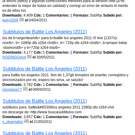
la sincro (dificil) y algunas correcciones menores para la version cm8 (a mi
entender la mejor de todas en calidad) y corregi un error de sintaxis el merito
es de ellos los
Downloads:
4,409
Cds:
1
Comentarios:
9
Formato:
SubRip
Subido por:
kuky2006
el
04/04/2011
Subtitulos de Battle Los Angeles (2011)
los de b>argenteam/b> para b>battle los angeles 2011 r5 line {1337x}-
noir/b>, b> 1080p dts x264-chd/b>, b> 720p dts x264-chd/b>, b>proper bdrip
-diamond/b> y b>720p x264-bla/b>
Downloads:
4,177
Cds:
1
Comentarios:
9
Formato:
SubRip
Subido por:
RODRIGOgod
el
30/05/2011
Subtitulos de Battle Los Angeles (2011)
para battle los angeles 2011 -fxm de 1,37gb tomados de pianfar, corregidos y
sincronizados por mi, espero les sirva, un saludo!
Downloads:
3,782
Cds:
1
Comentarios:
7
Formato:
SubRip
Subido por:
neopaixa77
el
08/04/2011
Subtitulos de Battle Los Angeles (2011)
subtitulos para: battle&#65306los angeles 2011 1080p dts x264-chd
los descarge de: http://www buscasubtitulos com
Downloads:
3,657
Cds:
1
Comentarios:
5
Formato:
SubRip
Subido por:
x_skannabis
el
21/05/2011
Subtitulos de Battle Los Angeles (2011)