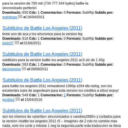
para la version de 700 mb (734 777 344 bytes) battle-la
sincronizado perfecto!
Downloads:
650
Cds:
1
Comentarios:
0
Formato:
SubRip
Subido por:
matybsas
el
26/04/2011
Subtitulos de Battle Los Angeles (2011)
tome uno de aca y los sincronice para la version fxg
Downloads:
616
Cds:
1
Comentarios:
0
Formato:
SubRip
Subido por:
logic07
el
01/06/2011
Subtitulos de Battle Los Angeles (2011)
subtitulos para la version battle los angeles 2011 ac3-sic de 1 45g
Downloads:
593
Cds:
1
Comentarios:
0
Formato:
SubRip
Subido por:
takuramone
el
09/08/2011
Subtitulos de Battle Los Angeles (2011)
para battle los angeles 2011 remastered 1080p x264 dts-rarbg, son los
excelentes subs de argenteam para esta version los creditos a ellos! enjoy!
Downloads:
549
Cds:
1
Comentarios:
2
Formato:
SubRip
Subido por:
gozilla2
el
15/04/2016
Subtitulos de Battle Los Angeles (2011)
son los mismos de «pianfar» sincronizados x «andres2680» y cortados para
la version «battle los angeles 2011 r5 – imagine» de 2 cds no cambie mas
nada, solo los corte y retrase 1 seg la segunda parte esta traduccion se lleva