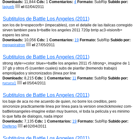
Downloads:
11,844
Cds:
1
Comentarios:
4
Formato:
SubRip
Subido por:
lagueb
el
02/04/2011
Subtitulos de Battle Los Angeles (2011)
son los de b>especor/b> (impecables), con el detalle de las italicas corregido
sirven tambien para b>battle los angeles 2011 720p brrip ac3-vision/b>
espero les sirva
Downloads:
10,056
Cds:
1
Comentarios:
19
Formato:
SubRip
Subido por:
megapiratron
el
27/05/2011
Subtitulos de Battle Los Angeles (2011)
strong style=»color: blue»>battle los angeles 2011 r5 /strong>, imagine de 1
37 gb y otros r5 (cuenten cuales) subs de pianfar (tremendo trabajo)
emprolijados y sincronizados (linea por line
Downloads:
8,215
Cds:
1
Comentarios:
11
Formato:
SubRip
Subido por:
rucucu1
el
05/04/2011
Subtitulos de Battle Los Angeles (2011)
los baje de aca no me acuerdo de quien, no borre los creditos, pero
sincronize practicamente linea por linea para la version oneclickmoviez com-
battlelosangeles-imagine estan muy buenos, vi toda la pelicula y es minimo
lo que falta de dialogos, nada impor
Downloads:
7,135
Cds:
1
Comentarios:
19
Formato:
SubRip
Subido por:
Dieferso
el
02/04/2011
Subtitulos de Battle Los Angeles (2011)