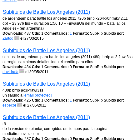
slaiseca
el
29/05/2011
Subtitulos de Battle Los Angeles (2011)
de argenteam para: battle los angeles 2011 720p brrip x264-x0r (mkv 2,11
gb) – 23,976 fps – duracion 1:56:10 – «invasiOn del mundo – batalla: los
Angeles» (en argentina)
Downloads:
437
Cds:
1
Comentarios:
1
Formato:
SubRip
Subido por:
Zartog
el
27/03/2015
Subtitulos de Battle Los Angeles (2011)
son los de argenteam para battle: los angeles (2011) 480p brrip ac3-flawl3ss
corregidos minimos detalles todo el credito para ellos
Downloads:
434
Cds:
1
Comentarios:
0
Formato:
SubRip
Subido por:
davidrafa
el
30/05/2011
Subtitulos de Battle Los Angeles (2011)
480p brrip ac3]-flawl3ss
un saludo a
[email protected]
Downloads:
425
Cds:
1
Comentarios:
1
Formato:
SubRip
Subido por:
especor
el
27/05/2011
Subtitulos de Battle Los Angeles (2011)
r5
de la version de pianfar, corregidos en tiempos para la pagina
mediafiremoviez com
Downloads:
287
Cds:
1
Comentarios:
0
Formato:
SubRip
Subido por: