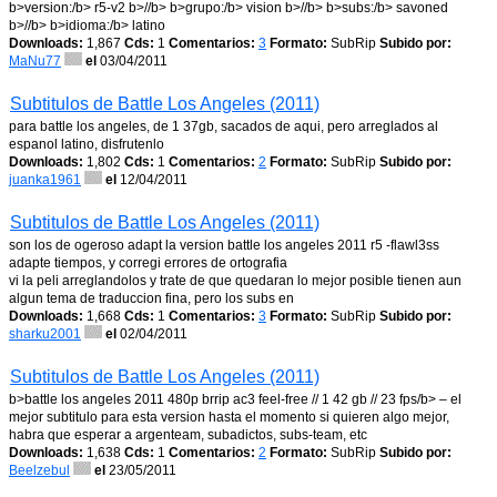
b>version:/b> r5-v2 b>//b> b>grupo:/b> vision b>//b> b>subs:/b> savoned
b>//b> b>idioma:/b> latino
Downloads:
1,867
Cds:
1
Comentarios:
3
Formato:
SubRip
Subido por:
MaNu77
el
03/04/2011
Subtitulos de Battle Los Angeles (2011)
para battle los angeles, de 1 37gb, sacados de aqui, pero arreglados al
espanol latino, disfrutenlo
Downloads:
1,802
Cds:
1
Comentarios:
2
Formato:
SubRip
Subido por:
juanka1961
el
12/04/2011
Subtitulos de Battle Los Angeles (2011)
son los de ogeroso adapt la version battle los angeles 2011 r5 -flawl3ss
adapte tiempos, y corregi errores de ortografia
vi la peli arreglandolos y trate de que quedaran lo mejor posible tienen aun
algun tema de traduccion fina, pero los subs en
Downloads:
1,668
Cds:
1
Comentarios:
3
Formato:
SubRip
Subido por:
sharku2001
el
02/04/2011
Subtitulos de Battle Los Angeles (2011)
b>battle los angeles 2011 480p brrip ac3 feel-free // 1 42 gb // 23 fps/b> – el
mejor subtitulo para esta version hasta el momento si quieren algo mejor,
habra que esperar a argenteam, subadictos, subs-team, etc
Downloads:
1,638
Cds:
1
Comentarios:
2
Formato:
SubRip
Subido por:
Beelzebul
el
23/05/2011