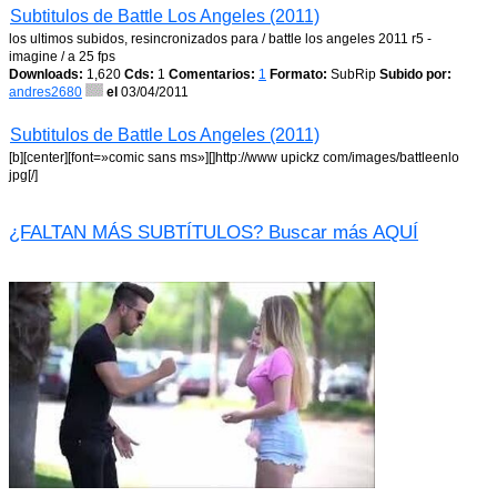
Subtitulos de Battle Los Angeles (2011)
los ultimos subidos, resincronizados para / battle los angeles 2011 r5 -
imagine / a 25 fps
Downloads:
1,620
Cds:
1
Comentarios:
1
Formato:
SubRip
Subido por:
andres2680
el
03/04/2011
Subtitulos de Battle Los Angeles (2011)
[b][center][font=»comic sans ms»][]http://www upickz com/images/battleenlo
jpg[/]
¿FALTAN MÁS SUBTÍTULOS? Buscar más AQUÍ