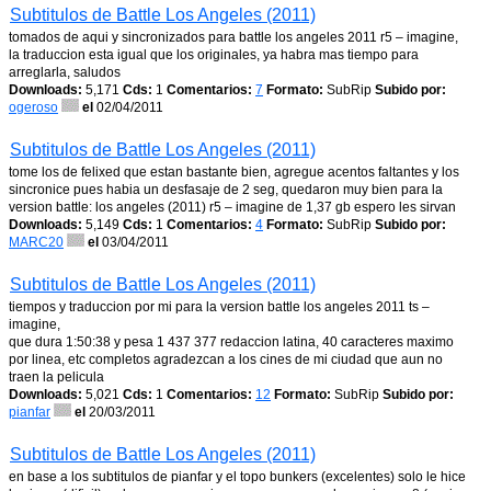
Subtitulos de Battle Los Angeles (2011)
tomados de aqui y sincronizados para battle los angeles 2011 r5 – imagine,
la traduccion esta igual que los originales, ya habra mas tiempo para
arreglarla, saludos
Downloads:
5,171
Cds:
1
Comentarios:
7
Formato:
SubRip
Subido por:
ogeroso
el
02/04/2011
Subtitulos de Battle Los Angeles (2011)
tome los de felixed que estan bastante bien, agregue acentos faltantes y los
sincronice pues habia un desfasaje de 2 seg, quedaron muy bien para la
version battle: los angeles (2011) r5 – imagine de 1,37 gb espero les sirvan
Downloads:
5,149
Cds:
1
Comentarios:
4
Formato:
SubRip
Subido por:
MARC20
el
03/04/2011
Subtitulos de Battle Los Angeles (2011)
tiempos y traduccion por mi para la version battle los angeles 2011 ts –
imagine,
que dura 1:50:38 y pesa 1 437 377 redaccion latina, 40 caracteres maximo
por linea, etc completos agradezcan a los cines de mi ciudad que aun no
traen la pelicula
Downloads:
5,021
Cds:
1
Comentarios:
12
Formato:
SubRip
Subido por:
pianfar
el
20/03/2011
Subtitulos de Battle Los Angeles (2011)
en base a los subtitulos de pianfar y el topo bunkers (excelentes) solo le hice