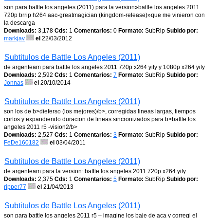
son para battle los angeles (2011) para la version»battle los angeles 2011
720p brrip h264 aac-greatmagician (kingdom-release)»que me vinieron con
la descarga
Downloads:
3,178
Cds:
1
Comentarios:
0
Formato:
SubRip
Subido por:
markjav
el
22/03/2012
Subtitulos de Battle Los Angeles (2011)
de argenteam para battle los angeles 2011 720p x264 yify y 1080p x264 yify
Downloads:
2,592
Cds:
1
Comentarios:
7
Formato:
SubRip
Subido por:
Jonnas
el
20/10/2014
Subtitulos de Battle Los Angeles (2011)
son los de b>dieferso (los mejores)/b>, corregidas lineas largas, tiempos
cortos y expandiendo duracion de lineas sincronizados para b>battle los
angeles 2011 r5 -vision2/b>
Downloads:
2,527
Cds:
1
Comentarios:
3
Formato:
SubRip
Subido por:
FeDe160182
el
03/04/2011
Subtitulos de Battle Los Angeles (2011)
de argenteam para la version: battle los angeles 2011 720p x264 yify
Downloads:
2,375
Cds:
1
Comentarios:
5
Formato:
SubRip
Subido por:
ripper77
el
21/04/2013
Subtitulos de Battle Los Angeles (2011)
son para battle los angeles 2011 r5 – imagine los baje de aca y corregi el