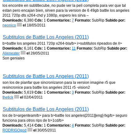
los encontre en subtitlecube, no pude ver la peli completa para ver que tal
estan pero encajan bien, sirven para la version de 6 49gb battle los angeles
2011 720p dts x264-chd y 1080p, espero les sirva –
Downloads:
6,380
Cds:
1
Comentarios:
7
Formato:
SubRip
Subido por:
neonico
el
18/05/2011
Subtitulos de Battle Los Angeles (2011)
b>battle los angeles 2011 720p x264-bla/b> i>subtitulos ripeados de /i>
Downloads:
6,161
Cds:
1
Comentarios:
11
Formato:
SubRip
Subido por:
Alieneater
el
28/05/2011
Son geniales
Subtitulos de Battle Los Angeles (2011)
son los de pianfar que sincronizaron para la version imagine r5 que
resincronice para battle los angeles 2011 r5 -vision2
Downloads:
5,619
Cds:
1
Comentarios:
3
Formato:
SubRip
Subido por:
thetick
el
02/04/2011
Subtitulos de Battle Los Angeles (2011)
los de b>argenteam/b> para b>battle los angeles[2011][eng]-fxg/b> seguro
funciona para otros rips de b>1cd/b>
Downloads:
5,414
Cds:
1
Comentarios:
4
Formato:
SubRip
Subido por:
RODRIGOgod
el
30/05/2011