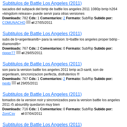
Subtitulos de Battle Los Angeles (2011)
sacados del subpack del brrip de battle los angeles 2011 1080p brrip h264
«kingdom release» puede servir para otras versiones
Downloads:
782
Cds:
1
Comentarios:
2
Formato:
SubRip
Subido por:
COMUNACHO
el
27/05/2011
Subtitulos de Battle Los Angeles (2011)
subs de b>argenteam/b> para la version: b>battle los angeles proper bdrip -
diamond/b>
Downloads:
767
Cds:
2
Comentarios:
0
Formato:
SubRip
Subido por:
ripper77
el
29/05/2011
Subtitulos de Battle Los Angeles (2011)
son para la version battle los angeles 2011 brrip ac3-santi, son de
argenteam, sincronizacion perfecta, disfrutenlos !!!
Downloads:
767
Cds:
1
Comentarios:
2
Formato:
SubRip
Subido por:
nexto
el
29/05/2011
Subtitulos de Battle Los Angeles (2011)
tomados de la version noir y sincronizados para la version battle los angeles
2011 r5 absurdity quedaron muy bien
Downloads:
716
Cds:
1
Comentarios:
0
Formato:
SubRip
Subido por:
ZoniCsv
el
07/04/2011
Subtitulos de Battle Los Angeles (2011)