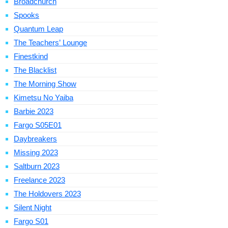
Broadchurch
Spooks
Quantum Leap
The Teachers’ Lounge
Finestkind
The Blacklist
The Morning Show
Kimetsu No Yaiba
Barbie 2023
Fargo S05E01
Daybreakers
Missing 2023
Saltburn 2023
Freelance 2023
The Holdovers 2023
Silent Night
Fargo S01