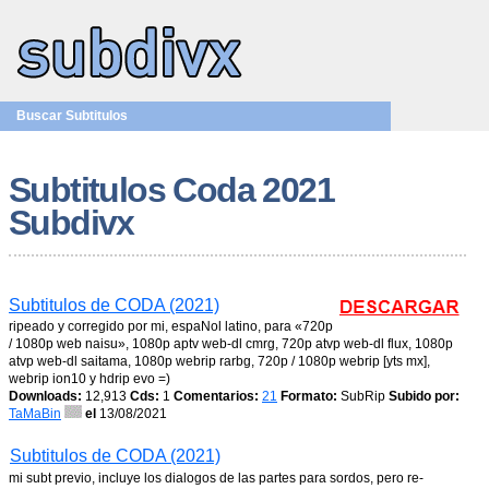
Buscar Subtitulos
Subtitulos Coda 2021
Subdivx
Subtitulos de CODA (2021)
ripeado y corregido por mi, espaNol latino, para «720p
/ 1080p web naisu», 1080p aptv web-dl cmrg, 720p atvp web-dl flux, 1080p
atvp web-dl saitama, 1080p webrip rarbg, 720p / 1080p webrip [yts mx],
webrip ion10 y hdrip evo =)
Downloads:
12,913
Cds:
1
Comentarios:
21
Formato:
SubRip
Subido por:
TaMaBin
el
13/08/2021
Subtitulos de CODA (2021)
mi subt previo, incluye los dialogos de las partes para sordos, pero re-