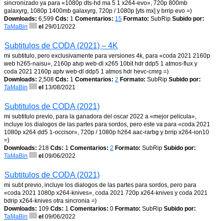
sincronizado ya para «1080p dts-hd ma 5 1 x264-evo», 720p 800mb
galaxyrg, 1080p 1400mb galaxyrg, 720p / 1080p [yts mx] y brrip evo =)
Downloads:
6,599
Cds:
1
Comentarios:
15
Formato:
SubRip
Subido por:
TaMaBin
el
29/01/2022
Subtitulos de CODA (2021) – 4K
mi subtitulo, pero exclusivamente para versiones 4k, para «coda 2021 2160p
web h265-naisu», 2160p atvp web-dl x265 10bit hdr ddp5 1 atmos-flux y
coda 2021 2160p aptv web-dl ddp5 1 atmos hdr hevc-cmrg =)
Downloads:
2,508
Cds:
1
Comentarios:
2
Formato:
SubRip
Subido por:
TaMaBin
el
13/08/2021
Subtitulos de CODA (2021)
mi subtitulo previo, para la ganadora del oscar 2022 a «mejor pelicula»,
incluye los dialogos de las partes para sordos, pero este va para «coda 2021
1080p x264 dd5 1-occisor», 720p / 1080p h264 aac-rarbg y brrip x264-ion10
=)
Downloads:
218
Cds:
1
Comentarios:
2
Formato:
SubRip
Subido por:
TaMaBin
el
09/06/2022
Subtitulos de CODA (2021)
mi subt previo, incluye los dialogos de las partes para sordos, pero para
«coda 2021 1080p x264-knives», coda 2021 720p x264-knives y coda 2021
bdrip x264-knives otra sincronia =)
Downloads:
109
Cds:
1
Comentarios:
0
Formato:
SubRip
Subido por:
TaMaBin
el
09/06/2022