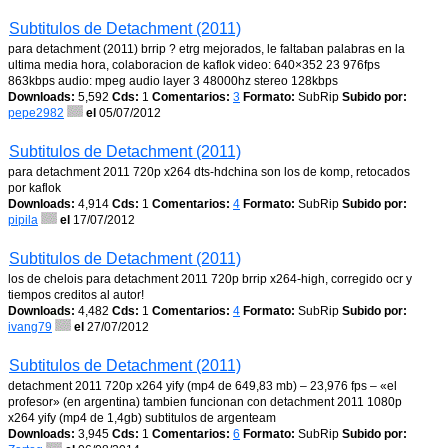
Subtitulos de Detachment (2011)
para detachment (2011) brrip ? etrg mejorados, le faltaban palabras en la
ultima media hora, colaboracion de kaflok video: 640×352 23 976fps
863kbps audio: mpeg audio layer 3 48000hz stereo 128kbps
Downloads:
5,592
Cds:
1
Comentarios:
3
Formato:
SubRip
Subido por:
pepe2982
el
05/07/2012
Subtitulos de Detachment (2011)
para detachment 2011 720p x264 dts-hdchina son los de komp, retocados
por kaflok
Downloads:
4,914
Cds:
1
Comentarios:
4
Formato:
SubRip
Subido por:
pipila
el
17/07/2012
Subtitulos de Detachment (2011)
los de chelois para detachment 2011 720p brrip x264-high, corregido ocr y
tiempos creditos al autor!
Downloads:
4,482
Cds:
1
Comentarios:
4
Formato:
SubRip
Subido por:
ivang79
el
27/07/2012
Subtitulos de Detachment (2011)
detachment 2011 720p x264 yify (mp4 de 649,83 mb) – 23,976 fps – «el
profesor» (en argentina) tambien funcionan con detachment 2011 1080p
x264 yify (mp4 de 1,4gb) subtitulos de argenteam
Downloads:
3,945
Cds:
1
Comentarios:
6
Formato:
SubRip
Subido por: