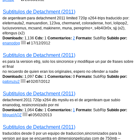
Subtitulos de Detachment (2011)
de argenteam para detachment 2011 limited 720p x264-trips traducido por:
eleternauta2, manuandion, 123va, chermanet, coloradense, hori, lolipop2,
luciusvorenus, mcsand, makinenn, muna, peregrino+, s4b4l3r0x, sjj (x2),
eltongus (x2)
Downloads:
1,136
Cds:
1
Comentarios:
2
Formato:
SubRip
Subido por:
enanodog
el
17/12/2012
Subtitulos de Detachment (2011)
es para la version etrg, solo los sincronice y modifique un par de frases sobre
el final
no recuerdo de quien eran los originales, espero no ofender a nadie
Downloads:
1,097
Cds:
1
Comentarios:
0
Formato:
SubRip
Subido por:
patoruzu2
el
02/07/2012
Subtitulos de Detachment (2011)
detachment 2011 720p x264 dts mysilu es el de argenteam que subio
enanodog, resincronizado por mi
Downloads:
1,064
Cds:
1
Comentarios:
1
Formato:
SubRip
Subido por:
MiguelAQZ
el
05/02/2013
Subtitulos de Detachment (2011)
traducidos desde 0 por un equipo de traduccion,sincronizados para la
version avi que se encuentra en dimensionpeliculas com de 750mb –