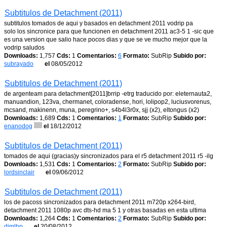
Subtitulos de Detachment (2011)
subtitulos tomados de aqui y basados en detachment 2011 vodrip pa
solo los sincronice para que funcionen en detachment 2011 ac3-5 1 -sic que
es una version que salio hace pocos dias y que se ve mucho mejor que la
vodrip saludos
Downloads:
1,757
Cds:
1
Comentarios:
6
Formato:
SubRip
Subido por:
subrayado
el
08/05/2012
Subtitulos de Detachment (2011)
de argenteam para detachment[2011]brrip -etrg traducido por: eleternauta2,
manuandion, 123va, chermanet, coloradense, hori, lolipop2, luciusvorenus,
mcsand, makinenn, muna, peregrino+, s4b4l3r0x, sjj (x2), eltongus (x2)
Downloads:
1,689
Cds:
1
Comentarios:
1
Formato:
SubRip
Subido por:
enanodog
el
18/12/2012
Subtitulos de Detachment (2011)
tomados de aqui (gracias)y sincronizados para el r5 detachment 2011 r5 -ilg
Downloads:
1,531
Cds:
1
Comentarios:
2
Formato:
SubRip
Subido por:
lordsinclair
el
09/06/2012
Subtitulos de Detachment (2011)
los de pacoss sincronizados para detachment 2011 m720p x264-bird,
detachment 2011 1080p avc dts-hd ma 5 1 y otras basadas en esta ultima
Downloads:
1,264
Cds:
1
Comentarios:
2
Formato:
SubRip
Subido por:
djmlbp
el
20/08/2012