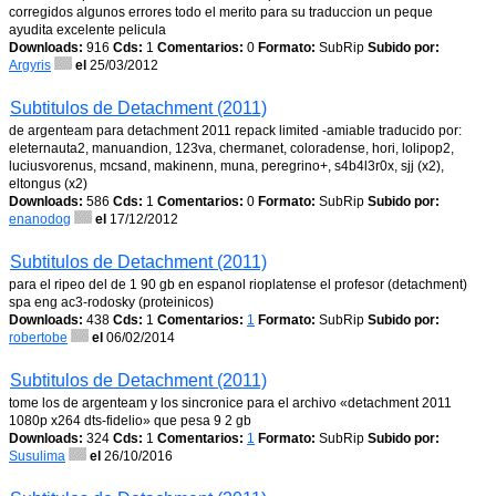
corregidos algunos errores todo el merito para su traduccion un peque
ayudita excelente pelicula
Downloads:
916
Cds:
1
Comentarios:
0
Formato:
SubRip
Subido por:
Argyris
el
25/03/2012
Subtitulos de Detachment (2011)
de argenteam para detachment 2011 repack limited -amiable traducido por:
eleternauta2, manuandion, 123va, chermanet, coloradense, hori, lolipop2,
luciusvorenus, mcsand, makinenn, muna, peregrino+, s4b4l3r0x, sjj (x2),
eltongus (x2)
Downloads:
586
Cds:
1
Comentarios:
0
Formato:
SubRip
Subido por:
enanodog
el
17/12/2012
Subtitulos de Detachment (2011)
para el ripeo del de 1 90 gb en espanol rioplatense el profesor (detachment)
spa eng ac3-rodosky (proteinicos)
Downloads:
438
Cds:
1
Comentarios:
1
Formato:
SubRip
Subido por:
robertobe
el
06/02/2014
Subtitulos de Detachment (2011)
tome los de argenteam y los sincronice para el archivo «detachment 2011
1080p x264 dts-fidelio» que pesa 9 2 gb
Downloads:
324
Cds:
1
Comentarios:
1
Formato:
SubRip
Subido por:
Susulima
el
26/10/2016