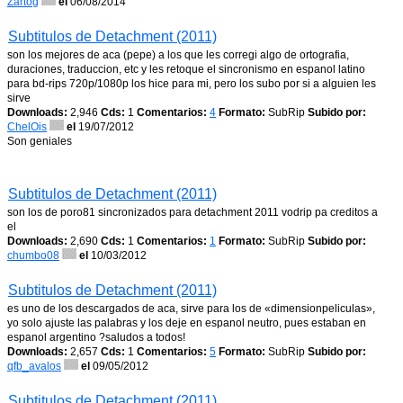
Zartog
el
06/08/2014
Subtitulos de Detachment (2011)
son los mejores de aca (pepe) a los que les corregi algo de ortografia,
duraciones, traduccion, etc y les retoque el sincronismo en espanol latino
para bd-rips 720p/1080p los hice para mi, pero los subo por si a alguien les
sirve
Downloads:
2,946
Cds:
1
Comentarios:
4
Formato:
SubRip
Subido por:
ChelOis
el
19/07/2012
Son geniales
Subtitulos de Detachment (2011)
son los de poro81 sincronizados para detachment 2011 vodrip pa creditos a
el
Downloads:
2,690
Cds:
1
Comentarios:
1
Formato:
SubRip
Subido por:
chumbo08
el
10/03/2012
Subtitulos de Detachment (2011)
es uno de los descargados de aca, sirve para los de «dimensionpeliculas»,
yo solo ajuste las palabras y los deje en espanol neutro, pues estaban en
espanol argentino ?saludos a todos!
Downloads:
2,657
Cds:
1
Comentarios:
5
Formato:
SubRip
Subido por:
qfb_avalos
el
09/05/2012
Subtitulos de Detachment (2011)