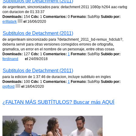
Subtitulos de Detachment (2011)
de argenteam, sincronizados para: detachment 2011 1080p h264 aac-rarbg
con duracion de 01:33:37
Downloads:
154
Cds:
1
Comentarios:
0
Formato:
SubRip
Subido por:
erIIIatark
el
16/06/2020
Subtitulos de Detachment (2011)
de argenteam sincronizado para ?detachment_2011_bd-remux_hdclub?,
deberia servir para otras versiones corregidos errores de ortografia,
gramatica, un error en el nombre de un personaje, entre otras cosas
Downloads:
127
Cds:
1
Comentarios:
1
Formato:
SubRip
Subido por:
ferdinand
el
24/09/2018
Subtitulos de Detachment (2011)
para la edicion de 1:37:46 de duracion, incluye subtitulo en ingles
Downloads:
100
Cds:
1
Comentarios:
1
Formato:
SubRip
Subido por:
pigfloid
el
18/04/2020
¿FALTAN MÁS SUBTÍTULOS? Buscar más AQUÍ