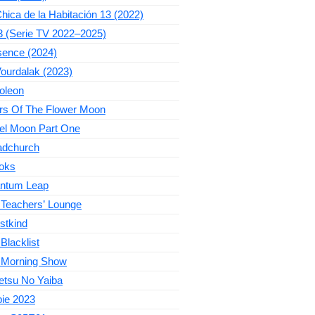
hica de la Habitación 13 (2022)
3 (Serie TV 2022–2025)
sence (2024)
ourdalak (2023)
oleon
ers Of The Flower Moon
el Moon Part One
adchurch
oks
ntum Leap
 Teachers’ Lounge
stkind
Blacklist
 Morning Show
etsu No Yaiba
bie 2023