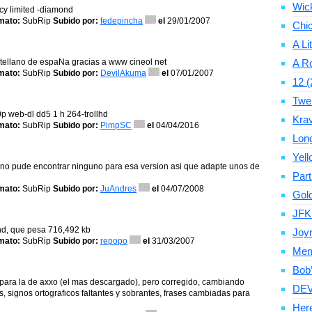
Wic
acy limited -diamond
mato:
SubRip
Subido por:
fedepincha
el
29/01/2007
Chic
A Li
stellano de espaNa gracias a www cineol net
A Ro
mato:
SubRip
Subido por:
DevilAkuma
el
07/01/2007
12 (
Twe
p web-dl dd5 1 h 264-trollhd
Krav
mato:
SubRip
Subido por:
PimpSC
el
04/04/2016
Long
Yell
as no pude encontrar ninguno para esa version asi que adapte unos de
Par
mato:
SubRip
Subido por:
JuAndres
el
04/07/2008
Gold
JFK
ond, que pesa 716,492 kb
Joyr
mato:
SubRip
Subido por:
repopo
el
31/03/2007
Memo
Bob’
 para la de axxo (el mas descargado), pero corregido, cambiando
DEV
s, signos ortograficos faltantes y sobrantes, frases cambiadas para
Here