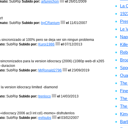
mato:
SubRip
Subido por:
artureichon
el
26/01/2009
La C
192
!!
Pre
mato:
SubRip
Subido por:
byCRanium
el
11/01/2007
Le V
Nap
sta sincronizado al 100% pero se deja ver sin ningun problema
Kill
to:
SubRip
Subido por:
Kuroi1986
el
07/12/2013
Reb
Bro
sincronizados para la version idiocracy (2006) (1080p web-dl x265
de duracion
Spo
to:
SubRip
Subido por:
MrRonald2796
el
23/09/2019
Qua
The
la version idiocracy limited -diamond
Fine
to:
SubRip
Subido por:
trenloco
el
14/03/2013
The 
The
 «idiocracy 2006 ac3 int cd1-momo» disfrutenlos
Kim
to:
SubRip
Subido por:
evilsubs
el
03/02/2007
Bar