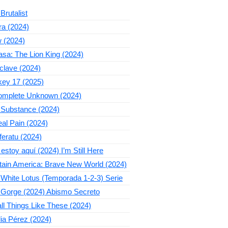
Brutalist
ra (2024)
 (2024)
sa: The Lion King (2024)
clave (2024)
key 17 (2025)
omplete Unknown (2024)
 Substance (2024)
al Pain (2024)
eratu (2024)
estoy aquí (2024) I’m Still Here
tain America: Brave New World (2024)
White Lotus (Temporada 1-2-3) Serie
 Gorge (2024) Abismo Secreto
l Things Like These (2024)
ia Pérez (2024)