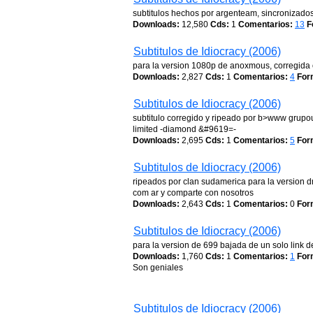
subtitulos hechos por argenteam, sincronizados
Downloads:
12,580
Cds:
1
Comentarios:
13
F
Subtitulos de Idiocracy (2006)
para la version 1080p de anoxmous, corregida o
Downloads:
2,827
Cds:
1
Comentarios:
4
For
Subtitulos de Idiocracy (2006)
subtitulo corregido y ripeado por b>www grupo
limited -diamond &#9619=-
Downloads:
2,695
Cds:
1
Comentarios:
5
For
Subtitulos de Idiocracy (2006)
ripeados por clan sudamerica para la version 
com ar y comparte con nosotros
Downloads:
2,643
Cds:
1
Comentarios:
0
For
Subtitulos de Idiocracy (2006)
para la version de 699 bajada de un solo link
Downloads:
1,760
Cds:
1
Comentarios:
1
For
Son geniales
Subtitulos de Idiocracy (2006)