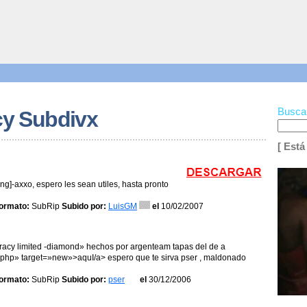
Busca
cy Subdivx
[ Está
eng]-axxo, espero les sean utiles, hasta pronto
ormato:
SubRip
Subido por:
LuisGM
el
10/02/2007
ocracy limited -diamond» hechos por argenteam tapas del de a
i php» target=»new»>aquI/a> espero que te sirva pser , maldonado
ormato:
SubRip
Subido por:
pser
el
30/12/2006