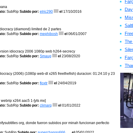
Far
spana
Day
to:
SubRip
Subido por:
elric290
el
17/10/2016
Mis
Salt
idiocracy (diamond) limited de 2 partes
Fre
to:
SubRip
Subido por:
mephibosh
el
06/01/2007
The
Sile
ersion idiocracy 2006 1080p web h264-secrecy
to:
SubRip
Subido por:
Smaug
el
23/08/2020
Far
Tha
idiocracy (2006) (1080p web-dl x265 freethefish) duracion: 01:24:10 y 23
to:
SubRip
Subido por:
floxtr
el
24/04/2019
 webrip x264 aac5 1-[yts mx]
to:
SubRip
Subido por:
climarq
el
01/01/2022
 yifysubtitles org, donde fueron subidos por minah funcionan perfecto
o:
SubRip
Subido por:
superchango666
el
05/01/2022