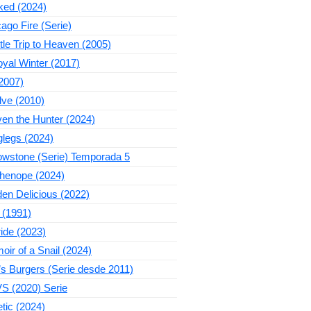
ked (2024)
ago Fire (Serie)
ttle Trip to Heaven (2005)
yal Winter (2017)
2007)
lve (2010)
en the Hunter (2024)
legs (2024)
owstone (Serie) Temporada 5
thenope (2024)
en Delicious (2022)
 (1991)
ide (2023)
ir of a Snail (2024)
s Burgers (Serie desde 2011)
S (2020) Serie
tic (2024)