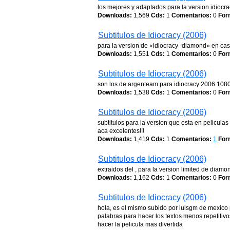
los mejores y adaptados para la version idiocr
Downloads:
1,569
Cds:
1
Comentarios:
0
For
Subtitulos de Idiocracy (2006)
para la version de «idiocracy -diamond» en ca
Downloads:
1,551
Cds:
1
Comentarios:
0
For
Subtitulos de Idiocracy (2006)
son los de argenteam para idiocracy 2006 1080
Downloads:
1,538
Cds:
1
Comentarios:
0
For
Subtitulos de Idiocracy (2006)
subtitulos para la version que esta en pelicul
aca excelentes!!!
Downloads:
1,419
Cds:
1
Comentarios:
1
For
Subtitulos de Idiocracy (2006)
extraidos del , para la version limited de diam
Downloads:
1,162
Cds:
1
Comentarios:
0
For
Subtitulos de Idiocracy (2006)
hola, es el mismo subido por luisgm de mexico
palabras para hacer los textos menos repetitivo
hacer la pelicula mas divertida