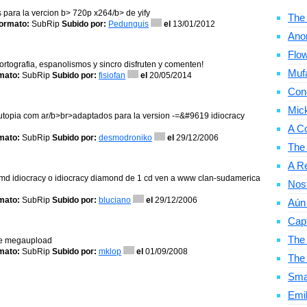
 para la vercion b> 720p x264/b> de yify
The 
ormato:
SubRip
Subido por:
Pedunguis
el
13/01/2012
Ano
Flow
rtografia, espanolismos y sincro disfruten y comenten!
Mufa
mato:
SubRip
Subido por:
fisiofan
el
20/05/2014
Con
Mic
utopia com ar/b>br>adaptados para la version -=&#9619 idiocracy
A C
mato:
SubRip
Subido por:
desmodroniko
el
29/12/2006
The
A Re
dmd idiocracy o idiocracy diamond de 1 cd ven a www clan-sudamerica
Nosf
mato:
SubRip
Subido por:
bluciano
el
29/12/2006
Aún 
Cap
The 
 de megaupload
mato:
SubRip
Subido por:
mklop
el
01/09/2008
The
Smal
Emil