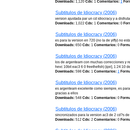
Downloads:
1,120
Cds:
1
Comentarios:
1
For
Subtitulos de Idiocracy (2006)
version ajustada par un cd idiocracy y a disfrutar
Downloads:
1,022
Cds:
1
Comentarios:
0
For
Subtitulos de Idiocracy (2006)
es para la version en 720 (no la de yiffy) no e
Downloads:
650
Cds:
1
Comentarios:
0
Forma
Subtitulos de Idiocracy (2006)
los de argenteam con muchas correcciones y re
hevc 10bit eac3 6 0 freethefish) [qxr], 1:24:10 
Downloads:
598
Cds:
1
Comentarios:
1
Forma
Subtitulos de Idiocracy (2006)
es argenteam excelente como siempre, es para 
gracias a ellos
Downloads:
548
Cds:
1
Comentarios:
0
Forma
Subtitulos de Idiocracy (2006)
sincronizados para la version ac3 de 2 cd?s de
Downloads:
512
Cds:
2
Comentarios:
0
Forma