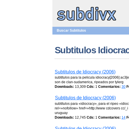
Buscar Subtitulos
Subtitulos Idiocra
Subtitulos de Idiocracy (2006)
subtitulos para la pelicula idiocracy[2006] ac3[
son de clan-sudamerica, ripeados por tylerg
Downloads:
13,309
Cds:
1
Comentarios:
30
F
Subtitulos de Idiocracy (2006)
subtitulos para «idiocracy», para el ripeo «idi
rel=»nofollow» href=»http://www cdcovers cc/_
uruguay
Downloads:
12,745
Cds:
1
Comentarios:
14
F
Subtitulos de Idiocracy (2006)