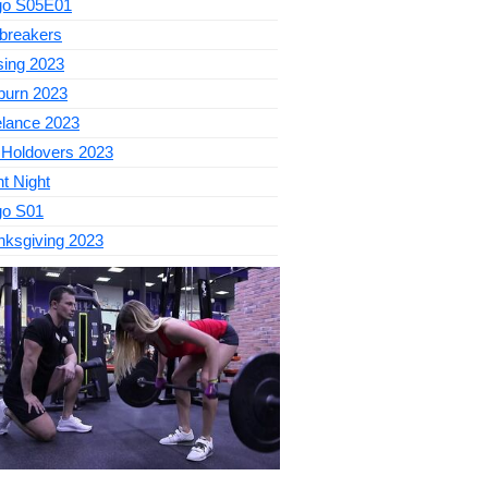
go S05E01
breakers
sing 2023
burn 2023
elance 2023
 Holdovers 2023
nt Night
go S01
nksgiving 2023