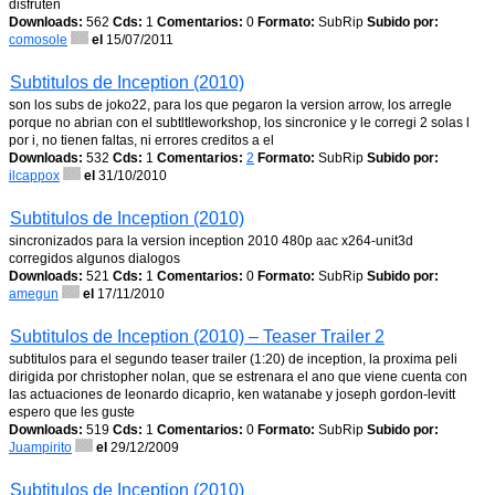
disfruten
Downloads:
562
Cds:
1
Comentarios:
0
Formato:
SubRip
Subido por:
comosole
el
15/07/2011
Subtitulos de Inception (2010)
son los subs de joko22, para los que pegaron la version arrow, los arregle
porque no abrian con el subtltleworkshop, los sincronice y le corregi 2 solas l
por i, no tienen faltas, ni errores creditos a el
Downloads:
532
Cds:
1
Comentarios:
2
Formato:
SubRip
Subido por:
ilcappox
el
31/10/2010
Subtitulos de Inception (2010)
sincronizados para la version inception 2010 480p aac x264-unit3d
corregidos algunos dialogos
Downloads:
521
Cds:
1
Comentarios:
0
Formato:
SubRip
Subido por:
amegun
el
17/11/2010
Subtitulos de Inception (2010) – Teaser Trailer 2
subtitulos para el segundo teaser trailer (1:20) de inception, la proxima peli
dirigida por christopher nolan, que se estrenara el ano que viene cuenta con
las actuaciones de leonardo dicaprio, ken watanabe y joseph gordon-levitt
espero que les guste
Downloads:
519
Cds:
1
Comentarios:
0
Formato:
SubRip
Subido por:
Juampirito
el
29/12/2009
Subtitulos de Inception (2010)