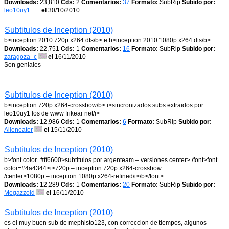
Downloads:
23,810
Cds:
2
Comentarios:
37
Formato:
SubRip
Subido por:
leo10uy1
el
30/10/2010
Subtitulos de Inception (2010)
b>inception 2010 720p x264 dts/b> e b>inception 2010 1080p x264 dts/b>
Downloads:
22,751
Cds:
1
Comentarios:
16
Formato:
SubRip
Subido por:
zaragoza_c
el
16/11/2010
Son geniales
Subtitulos de Inception (2010)
b>inception 720p x264-crossbow/b> i>sincronizados subs extraidos por
leo10uy1 los de www frikear net/i>
Downloads:
12,986
Cds:
1
Comentarios:
6
Formato:
SubRip
Subido por:
Alieneater
el
15/11/2010
Subtitulos de Inception (2010)
b>font color=#ff6600>subtitulos por argenteam – versiones center> /font>font
color=#4a4344>i>720p – inception 720p x264-crossbow
/center>1080p – inception 1080p x264-refined/i>/b>/font>
Downloads:
12,289
Cds:
1
Comentarios:
20
Formato:
SubRip
Subido por:
Megazzoid
el
16/11/2010
Subtitulos de Inception (2010)
es el muy buen sub de mephisto123, con correccion de tiempos, algunos