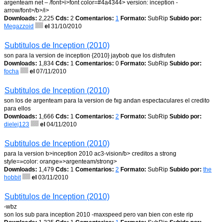
argenteam net – /font>i>font color=#4a4344> version: inception -
arrow/font>/b>/i>
Downloads:
2,225
Cds:
2
Comentarios:
1
Formato:
SubRip
Subido por:
Megazzoid
el
31/10/2010
Subtitulos de Inception (2010)
son para la version de inception {2010} jaybob que los disfruten
Downloads:
1,834
Cds:
1
Comentarios:
0
Formato:
SubRip
Subido por:
focha
el
07/11/2010
Subtitulos de Inception (2010)
son los de argenteam para la version de fxg andan espectaculares el credito
para ellos
Downloads:
1,666
Cds:
1
Comentarios:
2
Formato:
SubRip
Subido por:
dielej123
el
04/11/2010
Subtitulos de Inception (2010)
para la version b>inception 2010 ac3-vision/b> creditos a strong
style=»color: orange»>argenteam/strong>
Downloads:
1,479
Cds:
1
Comentarios:
2
Formato:
SubRip
Subido por:
the
hobbit
el
03/11/2010
Subtitulos de Inception (2010)
-wbz
son los sub para inception 2010 -maxspeed pero van bien con este rip