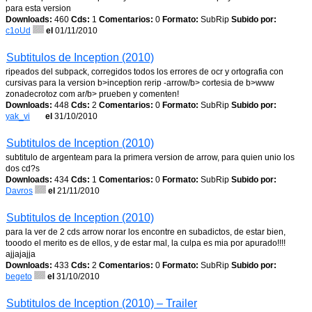
para esta version
Downloads:
460
Cds:
1
Comentarios:
0
Formato:
SubRip
Subido por:
c1oUd
el
01/11/2010
Subtitulos de Inception (2010)
ripeados del subpack, corregidos todos los errores de ocr y ortografia con
cursivas para la version b>inception rerip -arrow/b> cortesia de b>www
zonadecrotoz com ar/b> prueben y comenten!
Downloads:
448
Cds:
2
Comentarios:
0
Formato:
SubRip
Subido por:
yak_vi
el
31/10/2010
Subtitulos de Inception (2010)
subtitulo de argenteam para la primera version de arrow, para quien unio los
dos cd?s
Downloads:
434
Cds:
1
Comentarios:
0
Formato:
SubRip
Subido por:
Davros
el
21/11/2010
Subtitulos de Inception (2010)
para la ver de 2 cds arrow norar los encontre en subadictos, de estar bien,
tooodo el merito es de ellos, y de estar mal, la culpa es mia por apurado!!!!
ajjajajja
Downloads:
433
Cds:
2
Comentarios:
0
Formato:
SubRip
Subido por:
begeto
el
31/10/2010
Subtitulos de Inception (2010) – Trailer