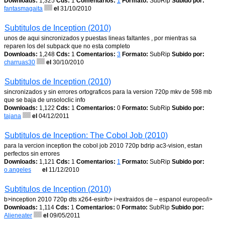
Downloads:
1,325
Cds:
1
Comentarios:
1
Formato:
SubRip
Subido por:
fantasmagaita
el
31/10/2010
Subtitulos de Inception (2010)
unos de aqui sincronizados y puestas lineas faltantes , por mientras sa
reparen los del subpack que no esta completo
Downloads:
1,248
Cds:
1
Comentarios:
3
Formato:
SubRip
Subido por:
charruas30
el
30/10/2010
Subtitulos de Inception (2010)
sincronizados y sin errores ortograficos para la version 720p mkv de 598 mb
que se baja de unsoloclic info
Downloads:
1,122
Cds:
1
Comentarios:
0
Formato:
SubRip
Subido por:
tajana
el
04/12/2011
Subtitulos de Inception: The Cobol Job (2010)
para la vercion inception the cobol job 2010 720p bdrip ac3-vision, estan
perfectos sin errores
Downloads:
1,121
Cds:
1
Comentarios:
1
Formato:
SubRip
Subido por:
o.angeles
el
11/12/2010
Subtitulos de Inception (2010)
b>inception 2010 720p dts x264-esir/b> i>extraidos de – espanol europeo/i>
Downloads:
1,114
Cds:
1
Comentarios:
0
Formato:
SubRip
Subido por:
Alieneater
el
09/05/2011