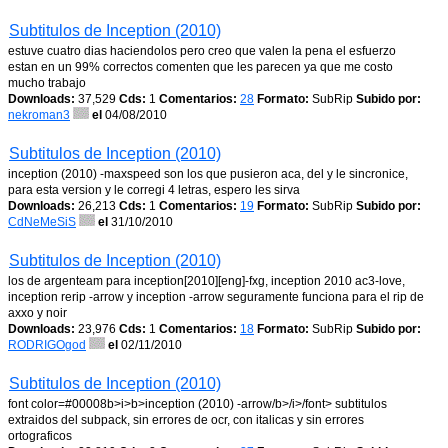
Subtitulos de Inception (2010)
estuve cuatro dias haciendolos pero creo que valen la pena el esfuerzo
estan en un 99% correctos comenten que les parecen ya que me costo
mucho trabajo
Downloads:
37,529
Cds:
1
Comentarios:
28
Formato:
SubRip
Subido por:
nekroman3
el
04/08/2010
Subtitulos de Inception (2010)
inception (2010) -maxspeed son los que pusieron aca, del y le sincronice,
para esta version y le corregi 4 letras, espero les sirva
Downloads:
26,213
Cds:
1
Comentarios:
19
Formato:
SubRip
Subido por:
CdNeMeSiS
el
31/10/2010
Subtitulos de Inception (2010)
los de argenteam para inception[2010][eng]-fxg, inception 2010 ac3-love,
inception rerip -arrow y inception -arrow seguramente funciona para el rip de
axxo y noir
Downloads:
23,976
Cds:
1
Comentarios:
18
Formato:
SubRip
Subido por:
RODRIGOgod
el
02/11/2010
Subtitulos de Inception (2010)
font color=#00008b>i>b>inception (2010) -arrow/b>/i>/font> subtitulos
extraidos del subpack, sin errores de ocr, con italicas y sin errores
ortograficos