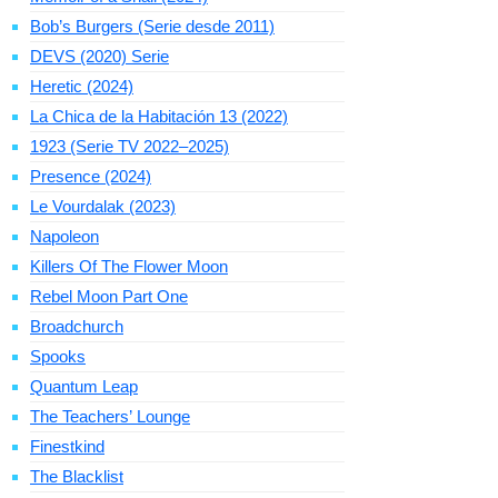
Bob’s Burgers (Serie desde 2011)
DEVS (2020) Serie
Heretic (2024)
La Chica de la Habitación 13 (2022)
1923 (Serie TV 2022–2025)
Presence (2024)
Le Vourdalak (2023)
Napoleon
Killers Of The Flower Moon
Rebel Moon Part One
Broadchurch
Spooks
Quantum Leap
The Teachers’ Lounge
Finestkind
The Blacklist