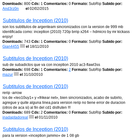
Downloads:
800
Cds:
1
Comentarios:
0
Formato:
SubRip
Subido por:
And3rz0n
el
02/02/2015
Subtitulos de Inception (2010)
son los subtitulos de argenteam sincronizados con la version de 999 mb
identificada como: inception {2010} 720p brrip x264 – hdmicro by mr kickass
enjoy!
Downloads:
743
Cds:
1
Comentarios:
0
Formato:
SubRip
Subido por:
Gian4455
el
18/11/2010
Subtitulos de Inception (2010)
sub de subadictos que va con inception 2010 ac3-flawl3ss
Downloads:
698
Cds:
1
Comentarios:
2
Formato:
SubRip
Subido por:
mazur
el
31/10/2010
Subtitulos de Inception (2010)
rerip -arrow
los de «leo10uy1» y «frikear net», bien sincronizados, acabo de subirlo,
agregue y quite alguna linea,para version rerip no tiene error de duracion
(otros de aca si) al fin del cd1 disfruten !!!
Downloads:
689
Cds:
2
Comentarios:
0
Formato:
SubRip
Subido por:
inadaptadoreal
el
01/11/2010
Subtitulos de Inception (2010)
para la version «inception jammo» de 1 08 gb