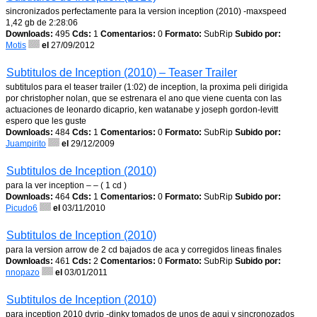
sincronizados perfectamente para la version inception (2010) -maxspeed
1,42 gb de 2:28:06
Downloads:
495
Cds:
1
Comentarios:
0
Formato:
SubRip
Subido por:
Motis
el
27/09/2012
Subtitulos de Inception (2010) – Teaser Trailer
subtitulos para el teaser trailer (1:02) de inception, la proxima peli dirigida
por christopher nolan, que se estrenara el ano que viene cuenta con las
actuaciones de leonardo dicaprio, ken watanabe y joseph gordon-levitt
espero que les guste
Downloads:
484
Cds:
1
Comentarios:
0
Formato:
SubRip
Subido por:
Juampirito
el
29/12/2009
Subtitulos de Inception (2010)
para la ver inception – – ( 1 cd )
Downloads:
464
Cds:
1
Comentarios:
0
Formato:
SubRip
Subido por:
Picudo6
el
03/11/2010
Subtitulos de Inception (2010)
para la version arrow de 2 cd bajados de aca y corregidos lineas finales
Downloads:
461
Cds:
2
Comentarios:
0
Formato:
SubRip
Subido por:
nnopazo
el
03/01/2011
Subtitulos de Inception (2010)
para inception 2010 dvrip -dinky tomados de unos de aqui y sincronozados