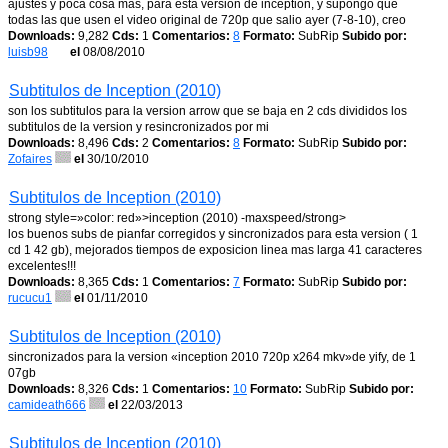
ajustes y poca cosa mas, para esta version de inception, y supongo que
todas las que usen el video original de 720p que salio ayer (7-8-10), creo
Downloads:
9,282
Cds:
1
Comentarios:
8
Formato:
SubRip
Subido por:
luisb98
el
08/08/2010
Subtitulos de Inception (2010)
son los subtitulos para la version arrow que se baja en 2 cds divididos los
subtitulos de la version y resincronizados por mi
Downloads:
8,496
Cds:
2
Comentarios:
8
Formato:
SubRip
Subido por:
Zofaires
el
30/10/2010
Subtitulos de Inception (2010)
strong style=»color: red»>inception (2010) -maxspeed/strong>
los buenos subs de pianfar corregidos y sincronizados para esta version ( 1
cd 1 42 gb), mejorados tiempos de exposicion linea mas larga 41 caracteres
excelentes!!!
Downloads:
8,365
Cds:
1
Comentarios:
7
Formato:
SubRip
Subido por:
rucucu1
el
01/11/2010
Subtitulos de Inception (2010)
sincronizados para la version «inception 2010 720p x264 mkv»de yify, de 1
07gb
Downloads:
8,326
Cds:
1
Comentarios:
10
Formato:
SubRip
Subido por:
camideath666
el
22/03/2013
Subtitulos de Inception (2010)