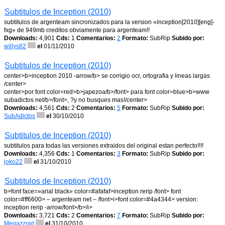
Subtitulos de Inception (2010)
subtitulos de argenteam sincronizados para la version «inception[2010][eng]-
fxg» de 949mb creditos obviamente para argenteam!!
Downloads:
4,901
Cds:
1
Comentarios:
2
Formato:
SubRip
Subido por:
willys82
el
01/11/2010
Subtitulos de Inception (2010)
center>b>inception 2010 -arrow/b> se corrigio ocr, ortografia y lineas largas
/center>
center>por font color=red>b>japezoa/b>/font> para font color=blue>b>www
subadictos net/b>/font>, ?y no busques mas!/center>
Downloads:
4,561
Cds:
2
Comentarios:
5
Formato:
SubRip
Subido por:
SubAdictos
el
30/10/2010
Subtitulos de Inception (2010)
subtitulos para todas las versiones extraidos del original estan perfecto!!!!
Downloads:
4,356
Cds:
1
Comentarios:
3
Formato:
SubRip
Subido por:
joko22
el
31/10/2010
Subtitulos de Inception (2010)
b>font face=»arial black» color=#afafaf>inception rerip /font> font
color=#ff6600> – argenteam net – /font>i>font color=#4a4344> version:
inception rerip -arrow/font>/b>/i>
Downloads:
3,721
Cds:
2
Comentarios:
7
Formato:
SubRip
Subido por:
Megazzoid
el
31/10/2010