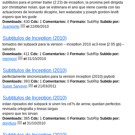
subtitulos para el primer trailer (2:23) de inception, la proxima peli dirigida
por christopher nolan, que se estrenara el ano que viene cuenta con las
actuaciones de leonardo dicaprio, ken watanabe y joseph gordon-levitt
espero que les guste
Downloads:
430
Cds:
1
Comentarios:
0
Formato:
SubRip
Subido por:
Juampirito
el
22/06/2010
Subtitulos de Inception (2010)
tomados del subpack para la version – inception 2010 ac3-love [2 05 gb] –
saludos
Downloads:
411
Cds:
1
Comentarios:
0
Formato:
SubRip
Subido por:
mengoni
el
31/10/2010
Subtitulos de Inception (2010)
perfectamente sincronizados para la version inception {2010} jaybob
Downloads:
393
Cds:
1
Comentarios:
0
Formato:
SubRip
Subido por:
Super Saiyayin
el
21/03/2011
Subtitulos de Inception (2010)
estan ripeados del subpack si unen los cd?s de arrow, quedan perfectos
revisada ortografia y lineas largas
espero que les sirvan
Downloads:
385
Cds:
1
Comentarios:
0
Formato:
SubRip
Subido por:
dreyfuss
el
31/10/2010
Subtitulos de Inception (2010)