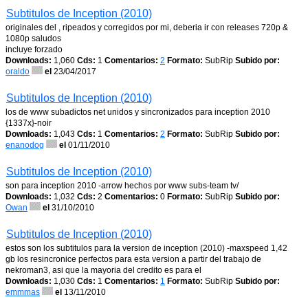
Subtitulos de Inception (2010)
originales del , ripeados y corregidos por mi, deberia ir con releases 720p &
1080p saludos
incluye forzado
Downloads:
1,060
Cds:
1
Comentarios:
2
Formato:
SubRip
Subido por:
oraldo
el
23/04/2017
Subtitulos de Inception (2010)
los de www subadictos net unidos y sincronizados para inception 2010
{1337x}-noir
Downloads:
1,043
Cds:
1
Comentarios:
2
Formato:
SubRip
Subido por:
enanodog
el
01/11/2010
Subtitulos de Inception (2010)
son para inception 2010 -arrow hechos por www subs-team tv/
Downloads:
1,032
Cds:
2
Comentarios:
0
Formato:
SubRip
Subido por:
Owan
el
31/10/2010
Subtitulos de Inception (2010)
estos son los subtitulos para la version de inception (2010) -maxspeed 1,42
gb los resincronice perfectos para esta version a partir del trabajo de
nekroman3, asi que la mayoria del credito es para el
Downloads:
1,030
Cds:
1
Comentarios:
1
Formato:
SubRip
Subido por:
emmmas
el
13/11/2010