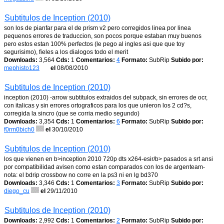
Subtitulos de Inception (2010)
son los de pianfar para el de prism v2 pero corregidos linea por linea
pequenos errores de traduccion, son pocos porque estaban muy buenos
pero estos estan 100% perfectos (le pego al ingles asi que que toy
segurisimo), fieles a los dialogos todo el merit
Downloads:
3,564
Cds:
1
Comentarios:
4
Formato:
SubRip
Subido por:
mephisto123
el
08/08/2010
Subtitulos de Inception (2010)
inception (2010) -arrow subtitulos extraidos del subpack, sin errores de ocr,
con italicas y sin errores ortograficos para los que unieron los 2 cd?s,
corregida la sincro (que se corria medio segundo)
Downloads:
3,354
Cds:
1
Comentarios:
6
Formato:
SubRip
Subido por:
f0rm0bich0
el
30/10/2010
Subtitulos de Inception (2010)
los que vienen en b>inception 2010 720p dts x264-esir/b> pasados a srt ansi
por compatibilidad avisen como estan comparados con los de argenteam-
nota: el bdrip crossbow no corre en la ps3 ni en lg bd370
Downloads:
3,346
Cds:
1
Comentarios:
3
Formato:
SubRip
Subido por:
diego_cu
el
29/11/2010
Subtitulos de Inception (2010)
Downloads:
2,992
Cds:
1
Comentarios:
2
Formato:
SubRip
Subido por: