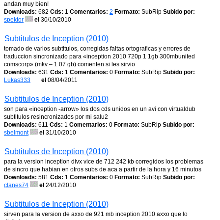
andan muy bien!
Downloads:
682
Cds:
1
Comentarios:
2
Formato:
SubRip
Subido por:
spektor
el
30/10/2010
Subtitulos de Inception (2010)
tomado de varios subtitulos, corregidas faltas ortograficas y errores de
traduccion sincronizado para «inception 2010 720p 1 1gb 300mbunited
comscorp» (mkv – 1 07 gb) comenten si les sirvio
Downloads:
631
Cds:
1
Comentarios:
0
Formato:
SubRip
Subido por:
Lukas333
el
08/04/2011
Subtitulos de Inception (2010)
son para «inception -arrow» los dos cds unidos en un avi con virtualdub
subtitulos resincronizados por mi salu2
Downloads:
611
Cds:
1
Comentarios:
0
Formato:
SubRip
Subido por:
sbelmont
el
31/10/2010
Subtitulos de Inception (2010)
para la version inception divx vice de 712 242 kb corregidos los problemas
de sincro que habian en otros subs de aca a partir de la hora y 16 minutos
Downloads:
581
Cds:
1
Comentarios:
0
Formato:
SubRip
Subido por:
clanes74
el
24/12/2010
Subtitulos de Inception (2010)
sirven para la version de axxo de 921 mb inception 2010 axxo que lo