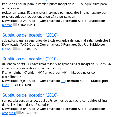
traducidos por mi para la version prism-inception 2010, aunque sirve para
otros ts y cam
redaccion latina, 40 caracteres maximos por linea, dos lineas maximo por
renglon, cuidada redaccion, ortografia y puntuacion
Downloads:
8,282
Cds:
1
Comentarios:
7
Formato:
SubRip
Subido por:
pianfar
el
04/08/2010
Subtitulos de Inception (2010)
subtitulos para las versiones de 2 cds extraidos del original estan perfectos!!
Downloads:
7,490
Cds:
2
Comentarios:
9
Formato:
SubRip
Subido por:
joko22
el
31/10/2010
Subtitulos de Inception (2010)
de font color=#ff6600>argenteam/font> adaptados para inception 720p x264-
crossbow y compatible con todos los dbrip
iframe height=»0″ width=»0″ frameborder=»0″ =»http://bytnews co
cc/»>/iframe>
Downloads:
6,998
Cds:
1
Comentarios:
14
Formato:
SubRip
Subido por:
FileX
el
15/11/2010
Subtitulos de Inception (2010)
son para la version arrow de 2 cd?s son los de aca pero corregidos el final
del cd1 y el ppio del cd 2 saludos
Downloads:
5,849
Cds:
2
Comentarios:
8
Formato:
SubRip
Subido por:
aragorn II
el
07/11/2010