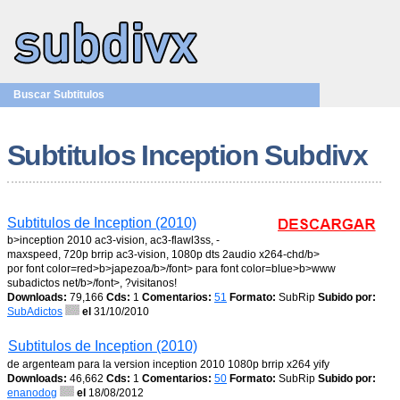
Buscar Subtitulos
Subtitulos Inception Subdivx
Subtitulos de Inception (2010)
b>inception 2010 ac3-vision, ac3-flawl3ss, -
maxspeed, 720p brrip ac3-vision, 1080p dts 2audio x264-chd/b>
por font color=red>b>japezoa/b>/font> para font color=blue>b>www
subadictos net/b>/font>, ?visitanos!
Downloads:
79,166
Cds:
1
Comentarios:
51
Formato:
SubRip
Subido por:
SubAdictos
el
31/10/2010
Subtitulos de Inception (2010)
de argenteam para la version inception 2010 1080p brrip x264 yify
Downloads:
46,662
Cds:
1
Comentarios:
50
Formato:
SubRip
Subido por:
enanodog
el
18/08/2012