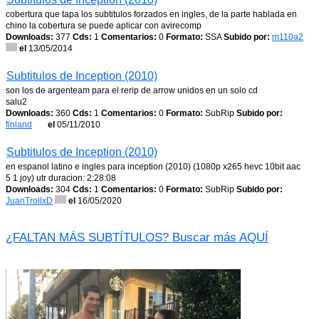
cobertura que tapa los subtitulos forzados en ingles, de la parte hablada en
chino la cobertura se puede aplicar con avirecomp
Downloads:
377
Cds:
1
Comentarios:
0
Formato:
SSA
Subido por:
m110a2
el
13/05/2014
Subtitulos de Inception (2010)
son los de argenteam para el rerip de arrow unidos en un solo cd
salu2
Downloads:
360
Cds:
1
Comentarios:
0
Formato:
SubRip
Subido por:
finland
el
05/11/2010
Subtitulos de Inception (2010)
en espanol latino e ingles para inception (2010) (1080p x265 hevc 10bit aac
5 1 joy) utr duracion: 2:28:08
Downloads:
304
Cds:
1
Comentarios:
0
Formato:
SubRip
Subido por:
JuanTrollxD
el
16/05/2020
¿FALTAN MÁS SUBTÍTULOS? Buscar más AQUÍ