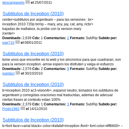
descargapelis
el
25/07/2011
Subtitulos de Inception (2010)
center>subtitulos por argenteam – para las versiones : br>
inception 2010 720p brrrip – mary, any, jay, cat, amy, ricbr>
bajadas de mafiabox, la probe con la version mary
/center>
Downloads:
2,639
Cds:
1
Comentarios:
2
Formato:
SubRip
Subido por:
eae710
el
08/01/2011
Subtitulos de Inception (2010)
tome unos que encontre en la web y los sincronice para que cuadraran, son
para la version inception -arrow espero los disfruten y valga el esfuerzo
Downloads:
2,579
Cds:
2
Comentarios:
9
Formato:
SubRip
Subido por:
jsantacr
el
30/10/2010
Subtitulos de Inception (2010)
b>inception 2010 ac3-vision/b>, espanol neutro, tomados los subtitulos de
argenteam y corregidas oraciones mal traducidas, ademas de adecuar
ciertas frases al contexto estan 100%
Downloads:
2,379
Cds:
1
Comentarios:
3
Formato:
SubRip
Subido por:
Frodo1982
el
14/11/2010
Subtitulos de Inception (2010)
b>font face=»arial black» color=#afafaf>inception /font> font color=#ff6600> –