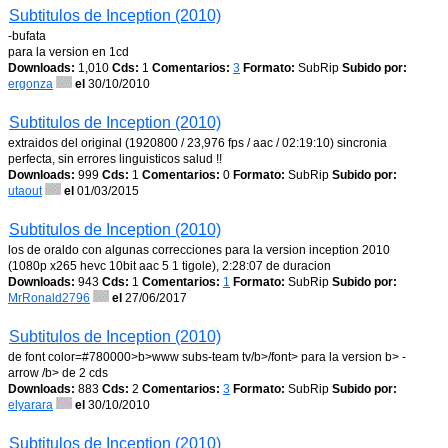
Subtitulos de Inception (2010)
-bufata
para la version en 1cd
Downloads:
1,010
Cds:
1
Comentarios:
3
Formato:
SubRip
Subido por:
ergonza
el
30/10/2010
Subtitulos de Inception (2010)
extraidos del original (1920800 / 23,976 fps / aac / 02:19:10) sincronia
perfecta, sin errores linguisticos salud !!
Downloads:
999
Cds:
1
Comentarios:
0
Formato:
SubRip
Subido por:
utaout
el
01/03/2015
Subtitulos de Inception (2010)
los de oraldo con algunas correcciones para la version inception 2010
(1080p x265 hevc 10bit aac 5 1 tigole), 2:28:07 de duracion
Downloads:
943
Cds:
1
Comentarios:
1
Formato:
SubRip
Subido por:
MrRonald2796
el
27/06/2017
Subtitulos de Inception (2010)
de font color=#780000>b>www subs-team tv/b>/font> para la version b> -
arrow /b> de 2 cds
Downloads:
883
Cds:
2
Comentarios:
3
Formato:
SubRip
Subido por:
elyarara
el
30/10/2010
Subtitulos de Inception (2010)