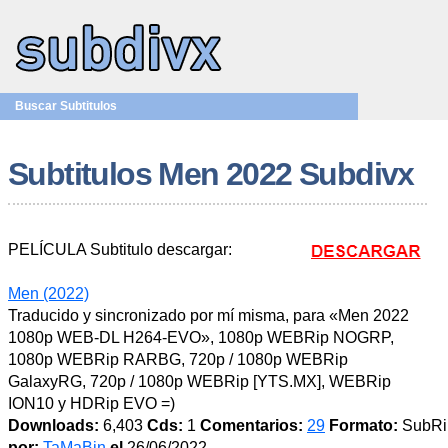
Buscar Subtitulos
Subtitulos Men 2022 Subdivx
PELÍCULA Subtitulo descargar:
Men (2022)
Traducido y sincronizado por mí misma, para «Men 2022
1080p WEB-DL H264-EVO», 1080p WEBRip NOGRP,
1080p WEBRip RARBG, 720p / 1080p WEBRip
GalaxyRG, 720p / 1080p WEBRip [YTS.MX], WEBRip
ION10 y HDRip EVO =)
Downloads:
6,403
Cds:
1
Comentarios:
29
Formato:
SubR
por:
TaMaBin
el
26/06/2022