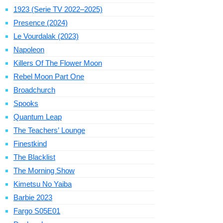
1923 (Serie TV 2022–2025)
Presence (2024)
Le Vourdalak (2023)
Napoleon
Killers Of The Flower Moon
Rebel Moon Part One
Broadchurch
Spooks
Quantum Leap
The Teachers’ Lounge
Finestkind
The Blacklist
The Morning Show
Kimetsu No Yaiba
Barbie 2023
Fargo S05E01