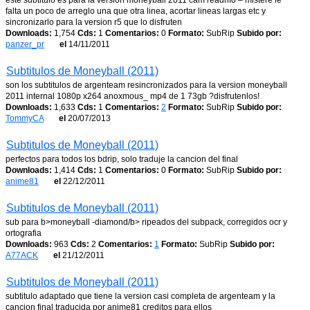
este subtitulo es para la version moneyball 2011 cam readnfo – mistere le
falta un poco de arreglo una que otra linea, acortar lineas largas etc y
sincronizarlo para la version r5 que lo disfruten
Downloads:
1,754
Cds:
1
Comentarios:
0
Formato:
SubRip
Subido por:
panzer_pr
el
14/11/2011
Subtitulos de Moneyball (2011)
son los subtitulos de argenteam resincronizados para la version moneyball
2011 internal 1080p x264 anoxmous_ mp4 de 1 73gb ?disfrutenlos!
Downloads:
1,633
Cds:
1
Comentarios:
2
Formato:
SubRip
Subido por:
TommyCA
el
20/07/2013
Subtitulos de Moneyball (2011)
perfectos para todos los bdrip, solo traduje la cancion del final
Downloads:
1,414
Cds:
1
Comentarios:
0
Formato:
SubRip
Subido por:
anime81
el
22/12/2011
Subtitulos de Moneyball (2011)
sub para b>moneyball -diamond/b> ripeados del subpack, corregidos ocr y
ortografia
Downloads:
963
Cds:
2
Comentarios:
1
Formato:
SubRip
Subido por:
A77ACK
el
21/12/2011
Subtitulos de Moneyball (2011)
subtitulo adaptado que tiene la version casi completa de argenteam y la
cancion final traducida por anime81 creditos para ellos