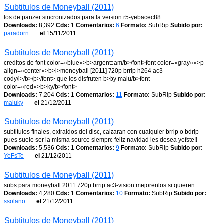
Subtitulos de Moneyball (2011)
los de panzer sincronizados para la version r5-yebacec88
Downloads:
8,392
Cds:
1
Comentarios:
6
Formato:
SubRip
Subido por:
paradorn
el
15/11/2011
Subtitulos de Moneyball (2011)
creditos de font color=»blue»>b>argenteam/b>/font>font color=»gray»»>p
align=»center»>b>i>moneyball [2011] 720p brrip h264 ac3 –
cody/i>/b>/p>/font> que los disfruten b>by malu/b>font
color=»red»>b>ky/b>/font>
Downloads:
7,204
Cds:
1
Comentarios:
11
Formato:
SubRip
Subido por:
maluky
el
21/12/2011
Subtitulos de Moneyball (2011)
subtitulos finales, extraidos del disc, calzaran con cualquier brrip o bdrip
pues suele ser la misma source siempre feliz navidad les desea yefste!!
Downloads:
5,536
Cds:
1
Comentarios:
9
Formato:
SubRip
Subido por:
YeFsTe
el
21/12/2011
Subtitulos de Moneyball (2011)
subs para moneyball 2011 720p brrip ac3-vision mejorenlos si quieren
Downloads:
4,280
Cds:
1
Comentarios:
10
Formato:
SubRip
Subido por:
ssolano
el
21/12/2011
Subtitulos de Moneyball (2011)