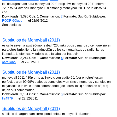
los de argenteam para moneyball 2011 brrip -ftw, moneyball 2011 internal
720p x264-avs720, moneyball -diamond y moneyball 2011 720p dts x264-
chd
Downloads:
3,390
Cds:
1
Comentarios:
2
Formato:
SubRip
Subido por:
RODRIGOgod
el
02/03/2012
Son geniales
Subtitulos de Moneyball (2011)
estos le sirven a avs720-moneyball720p mkv otros usuarios dicen que sirven
para otros brrip, tiene la traducciOn de los comentaristas de radio, tv, las
llamadas telefonicas y todo lo que faltaba por traducir
Downloads:
3,244
Cds:
1
Comentarios:
4
Formato:
SubRip
Subido por:
oarellano
el
22/12/2011
Subtitulos de Moneyball (2011)
moneyball 2011 480p brrip ac3-nydic con audio 5 1 (ver en otros) estan
perfectos a un 99,99% dialogos completos y en sincro nombres y carteles en
mayuscula cursiva cuando corresponde (locutores, los q hablan en off, etc)
dejen sus comentarios
Downloads:
3,151
Cds:
1
Comentarios:
6
Formato:
SubRip
Subido por:
fla4979
el
22/12/2011
Subtitulos de Moneyball (2011)
subtitulo de argenteam correspondiente a moneyball -diamond