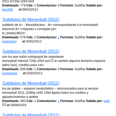
2011 m720p x264-bird
Downloads:
779
Cds:
1
Comentarios:
0
Formato:
SubRip
Subido por:
ben366
el
09/02/2012
Subtitulos de Moneyball (2011)
subtitulo de b> :: thesubfactory :: /b> correspondiente a b>moneyball -
diamond /b> i>ripeado y corregido por:
la_bestia1962/i>
Downloads:
578
Cds:
2
Comentarios:
1
Formato:
SubRip
Subido por:
enanodog
el
20/02/2012
Subtitulos de Moneyball (2011)
son los que subio rodrigogod de argenteam
moneyball internal 720p x264-avs72 le cambie algunos terminos espanol
latino (sur), creditos para «el»
Downloads:
506
Cds:
1
Comentarios:
0
Formato:
SubRip
Subido por:
jorgeamen
el
25/02/2013
Subtitulos de Moneyball (2011)
los de spikke – espanol neutro/latino – sincronizados para la version
moneyball 2011 (1080p x265 10bit tigole) todos los creditos y
agradecimientos a spikke
Downloads:
483
Cds:
1
Comentarios:
1
Formato:
SubRip
Subido por:
galb
el
29/08/2016
Subtitulos de Moneyball (2011)