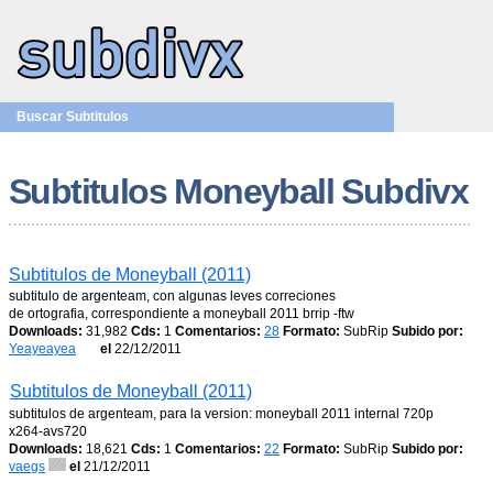
Buscar Subtitulos
Subtitulos Moneyball Subdivx
Subtitulos de Moneyball (2011)
subtitulo de argenteam, con algunas leves correciones
de ortografia, correspondiente a moneyball 2011 brrip -ftw
Downloads:
31,982
Cds:
1
Comentarios:
28
Formato:
SubRip
Subido por:
Yeayeayea
el
22/12/2011
Subtitulos de Moneyball (2011)
subtitulos de argenteam, para la version: moneyball 2011 internal 720p
x264-avs720
Downloads:
18,621
Cds:
1
Comentarios:
22
Formato:
SubRip
Subido por:
vaegs
el
21/12/2011