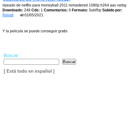
ripeado de netflix para moneyball 2011 remastered 1080p h264 aac-rarbg
Downloads:
248
Cds:
1
Comentarios:
0
Formato:
SubRip
Subido por:
Relodi
el
02/05/2021
Y la pelicula se puede conseguir gratis
Buscar
Buscar
[ Está todo en español ]