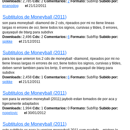
Downloads:
2,785
Cds:
2
Comentarios:
2
Formato:
SubRip
Subido por:
enanodog
el
21/12/2011
Subtitulos de Moneyball (2011)
son para moneyball -diamond de 2 cds, ripeados por mi no tiene lineas
largas ni errores de ocr, tiene todos los signos, cursivas y tildes, 0 errores,
guayaquil de btarg para subdivx
Downloads:
2,496
Cds:
2
Comentarios:
6
Formato:
SubRip
Subido por:
spikke
el
21/12/2011
Subtitulos de Moneyball (2011)
para los que unieron los 2 cds de moneyball -diamond, ripeados por mi no
tiene lineas largas ni errores de ocr, tiene todos los signos, cursivas y tildes,
deben servir tambien para los brrip, 0 errores, guayaquil de btarg para
subdivx
Downloads:
2,458
Cds:
1
Comentarios:
6
Formato:
SubRip
Subido por:
spikke
el
21/12/2011
Subtitulos de Moneyball (2011)
son para la version moneyball {2011} jaybob estan tomados de por aca y
ligeramente adaptados
Downloads:
1,994
Cds:
1
Comentarios:
0
Formato:
SubRip
Subido por:
nopelovic
el
30/01/2012
Subtitulos de Moneyball (2011)