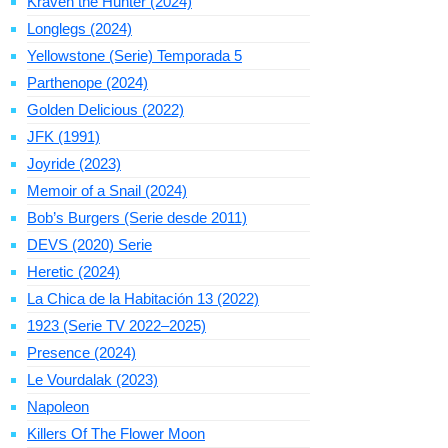
Kraven the Hunter (2024)
Longlegs (2024)
Yellowstone (Serie) Temporada 5
Parthenope (2024)
Golden Delicious (2022)
JFK (1991)
Joyride (2023)
Memoir of a Snail (2024)
Bob’s Burgers (Serie desde 2011)
DEVS (2020) Serie
Heretic (2024)
La Chica de la Habitación 13 (2022)
1923 (Serie TV 2022–2025)
Presence (2024)
Le Vourdalak (2023)
Napoleon
Killers Of The Flower Moon