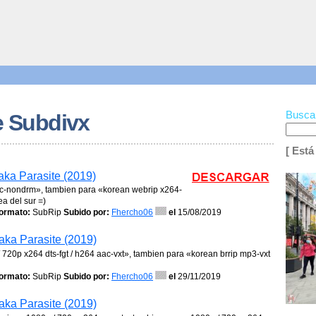
Busca
e Subdivx
[ Está
aka Parasite (2019)
aac-nondrm», tambien para «korean webrip x264-
a del sur =)
ormato:
SubRip
Subido por:
Fhercho06
el
15/08/2019
aka Parasite (2019)
/ 720p x264 dts-fgt / h264 aac-vxt», tambien para «korean brrip mp3-vxt
ormato:
SubRip
Subido por:
Fhercho06
el
29/11/2019
aka Parasite (2019)