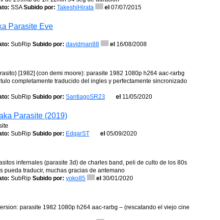
to:
SSA
Subido por:
TakeshiHirata
el
07/07/2015
aka Parasite Eve
to:
SubRip
Subido por:
davidman88
el
16/08/2008
parasito) [1982] (con demi moore): parasite 1982 1080p h264 aac-rarbg
ubtitulo completamente traducido del ingles y perfectamente sincronizado
to:
SubRip
Subido por:
SantiagoSR23
el
11/05/2020
aka Parasite (2019)
site
to:
SubRip
Subido por:
EdgarST
el
05/09/2020
sitos infernales (parasite 3d) de charles band, peli de culto de los 80s
os pueda traducir, muchas gracias de antemano
to:
SubRip
Subido por:
yoko85
el
30/01/2020
 version: parasite 1982 1080p h264 aac-rarbg – (rescatando el viejo cine