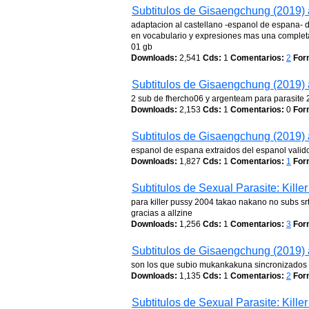
Subtitulos de Gisaengchung (2019) 
adaptacion al castellano -espanol de espana- 
en vocabulario y expresiones mas una completa 
01 gb
Downloads:
2,541
Cds:
1
Comentarios:
2
For
Subtitulos de Gisaengchung (2019) 
2 sub de fhercho06 y argenteam para parasite
Downloads:
2,153
Cds:
1
Comentarios:
0
For
Subtitulos de Gisaengchung (2019) 
espanol de espana extraidos del espanol vali
Downloads:
1,827
Cds:
1
Comentarios:
1
For
Subtitulos de Sexual Parasite: Kille
para killer pussy 2004 takao nakano no subs sr
gracias a allzine
Downloads:
1,256
Cds:
1
Comentarios:
3
For
Subtitulos de Gisaengchung (2019) 
son los que subio mukankakuna sincronizados p
Downloads:
1,135
Cds:
1
Comentarios:
2
For
Subtitulos de Sexual Parasite: Kille