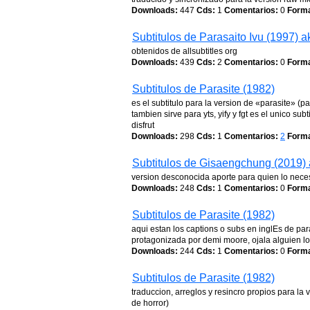
Downloads:
447
Cds:
1
Comentarios:
0
Forma
Subtitulos de Parasaito Ivu (1997) 
obtenidos de allsubtitles org
Downloads:
439
Cds:
2
Comentarios:
0
Forma
Subtitulos de Parasite (1982)
es el subtitulo para la version de «parasite» (
tambien sirve para yts, yify y fgt es el unico s
disfrut
Downloads:
298
Cds:
1
Comentarios:
2
Forma
Subtitulos de Gisaengchung (2019) 
version desconocida aporte para quien lo nece
Downloads:
248
Cds:
1
Comentarios:
0
Forma
Subtitulos de Parasite (1982)
aqui estan los captions o subs en inglEs de para
protagonizada por demi moore, ojala alguien l
Downloads:
244
Cds:
1
Comentarios:
0
Forma
Subtitulos de Parasite (1982)
traduccion, arreglos y resincro propios para la
de horror)