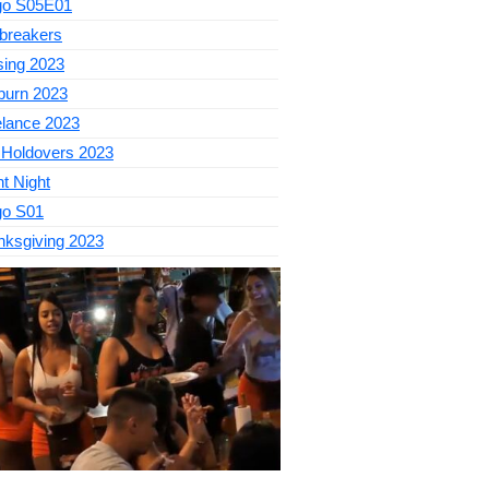
go S05E01
breakers
sing 2023
burn 2023
elance 2023
 Holdovers 2023
nt Night
go S01
nksgiving 2023