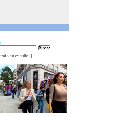
r
Buscar
 todo en español ]