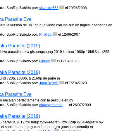
to:
SubRip
Subido por:
silvestre666
el
20/06/2008
aka Parasite Eve
ara la version de un 1cd que viene con los sub en ingles insertados en
to:
SubRip
Subido por:
K-rol 25
el
12/06/2007
aka Parasite (2019)
chivo parasite a k a gisaengchung 2019 korean 1080p 10bit 8ch x265
to:
SubRip
Subido por:
Lihuen
el
17/04/2020
aka Parasite (2019)
) uhd 720p, 1080p, & 2160p de pahe in
to:
SubRip
Subido por:
JuanTrollxD
el
15/04/2020
aka Parasite Eve
ro encajan perfectamente con la pelicula enjoy
to:
SubRip
Subido por:
chocoypaloma
el
26/07/2009
aka Parasite (2019)
a «parasite 2019 bw bdrip x264-regret», bw 720p x264-regret y bw
el subt en amarillo y con fondo negro gracias escenaftp =)