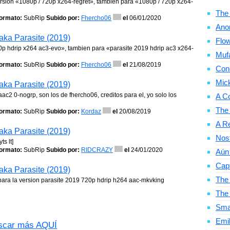
 version «1080p / 720p x264-regret», tambien para «1080p / 720p x264-
The 
ormato:
SubRip
Subido por:
Fhercho06
el
06/01/2020
Ano
aka Parasite (2019)
Flow
80p hdrip x264 ac3-evo», tambien para «parasite 2019 hdrip ac3 x264-
Mufa
ormato:
SubRip
Subido por:
Fhercho06
el
21/08/2019
Con
Mic
aka Parasite (2019)
c2 0-nogrp, son los de fhercho06, creditos para el, yo solo los
A C
The
ormato:
SubRip
Subido por:
Kordaz
el
20/08/2019
A Re
aka Parasite (2019)
Nosf
s lt]
ormato:
SubRip
Subido por:
RIDCRAZY
el
24/01/2020
Aún 
Cap
aka Parasite (2019)
The 
para la version parasite 2019 720p hdrip h264 aac-mkvking
The
Smal
Emil
car más AQUÍ