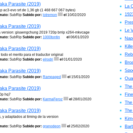
aka Parasite (2019)
La C
ip ac3-evo srt de 1,36 gb (1 468 667 067 bytes)
192
mato:
SubRip
Subido por:
lotremon
el
10/02/2020
Pre
aka Parasite (2019)
Le V
la version: gisaengchung 2019 720p brrip x264-mkvcage
mato:
SubRip
Subido por:
1000tontin
el
06/01/2020
Nap
Kill
aka Parasite (2019)
Reb
odo el merito para el traductor original
mato:
SubRip
Subido por:
elrodri
el
01/01/2020
Bro
Spo
aka Parasite (2019)
mato:
SubRip
Subido por:
Rampaged
el
15/01/2020
Qua
The
aka Parasite (2019)
Fine
80p hq7
mato:
SubRip
Subido por:
KarmaFeroz
el
28/01/2020
The 
The
aka Parasite (2019)
 y adaptados al timing de la version
Kim
Bar
mato:
SubRip
Subido por:
granodeon
el
25/02/2020