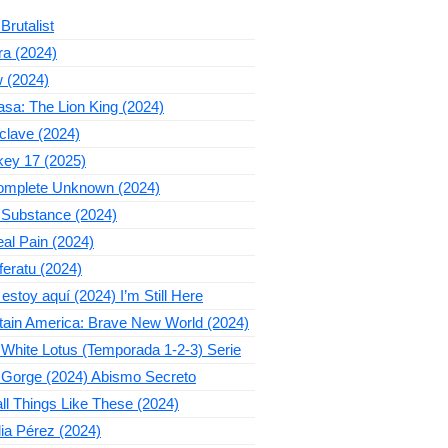
Brutalist
ra (2024)
 (2024)
sa: The Lion King (2024)
clave (2024)
key 17 (2025)
omplete Unknown (2024)
 Substance (2024)
al Pain (2024)
eratu (2024)
estoy aquí (2024) I’m Still Here
tain America: Brave New World (2024)
White Lotus (Temporada 1-2-3) Serie
 Gorge (2024) Abismo Secreto
l Things Like These (2024)
ia Pérez (2024)