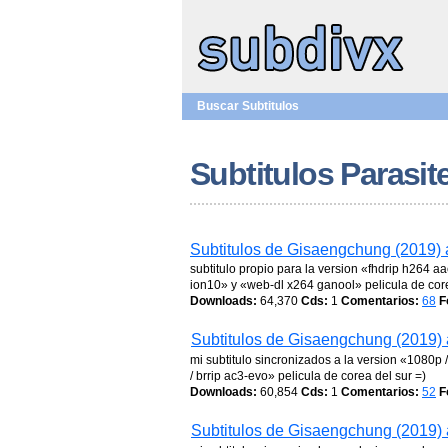
Buscar Subtitulos
Subtitulos Parasit
Subtitulos de Gisaengchung (2019) 
subtitulo propio para la version «fhdrip h264 
ion10» y «web-dl x264 ganool» pelicula de core
Downloads:
64,370
Cds:
1
Comentarios:
68
F
Subtitulos de Gisaengchung (2019) 
mi subtitulo sincronizados a la version «1080p 
/ brrip ac3-evo» pelicula de corea del sur =)
Downloads:
60,854
Cds:
1
Comentarios:
52
F
Subtitulos de Gisaengchung (2019) 