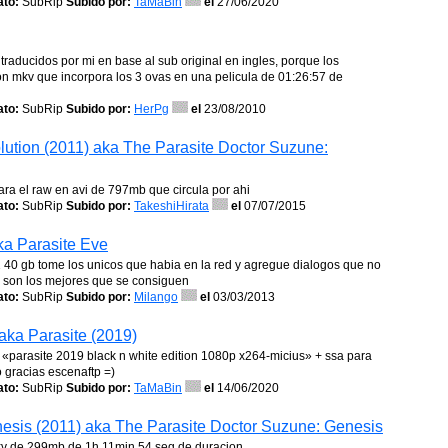
to:
SubRip
Subido por:
TaMaBin
el
27/06/2020
 traducidos por mi en base al sub original en ingles, porque los
ion mkv que incorpora los 3 ovas en una pelicula de 01:26:57 de
to:
SubRip
Subido por:
HerPg
el
23/08/2010
olution (2011) aka The Parasite Doctor Suzune:
ara el raw en avi de 797mb que circula por ahi
to:
SubRip
Subido por:
TakeshiHirata
el
07/07/2015
aka Parasite Eve
 1 40 gb tome los unicos que habia en la red y agregue dialogos que no
on son los mejores que se consiguen
to:
SubRip
Subido por:
Milango
el
03/03/2013
aka Parasite (2019)
a «parasite 2019 black n white edition 1080p x264-micius» + ssa para
o gracias escenaftp =)
to:
SubRip
Subido por:
TaMaBin
el
14/06/2020
enesis (2011) aka The Parasite Doctor Suzune: Genesis
mkv de 299mb de 1h 11min 54 seg de duracion