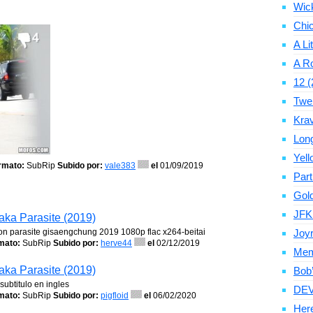
Wic
Chic
A Li
A Ro
12 (
Twe
Krav
Long
Yell
rmato:
SubRip
Subido por:
vale383
el
01/09/2019
Par
Gold
JFK
aka Parasite (2019)
ion parasite gisaengchung 2019 1080p flac x264-beitai
Joyr
mato:
SubRip
Subido por:
herve44
el
02/12/2019
Memo
aka Parasite (2019)
Bob’
subtitulo en ingles
DEV
mato:
SubRip
Subido por:
pigfloid
el
06/02/2020
Here