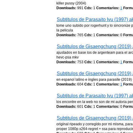
killer pussy (2004)
Downloads:
991
Cds:
1
Comentarios:
1
Forma
Subtitulos de Parasaito Ivu (1997) 
tome uno subido por rogerhunt y lo sincronize p
la pelicula
Downloads:
765
Cds:
1
Comentarios:
0
Forma
Subtitulos de Gisaengchung (2019) 
ajustados en base los de argenteam para el ar
hevc-psa mkv
Downloads:
753
Cds:
1
Comentarios:
1
Forma
Subtitulos de Gisaengchung (2019) 
en espanol latino e ingles para parasite (2019
Downloads:
604
Cds:
1
Comentarios:
1
Forma
Subtitulos de Parasaito Ivu (1997) 
los encontre en la web no son de mi autoria pe
Downloads:
601
Cds:
1
Comentarios:
0
Forma
Subtitulos de Gisaengchung (2019) 
original ripeado y corregido por mi misma, par
proper 1080p x264-regret + ssa para reproducir 