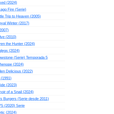
ked (2024)
ago Fire (Serie)
ttle Trip to Heaven (2005)
yal Winter (2017)
2007)
lve (2010)
en the Hunter (2024)
legs (2024)
owstone (Serie) Temporada 5
thenope (2024)
en Delicious (2022)
 (1991)
ide (2023)
ir of a Snail (2024)
s Burgers (Serie desde 2011)
S (2020) Serie
tic (2024)