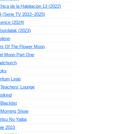
hica de la Habitación 13 (2022)
3 (Serie TV 2022–2025)
sence (2024)
ourdalak (2023)
oleon
ers Of The Flower Moon
el Moon Part One
adchurch
oks
ntum Leap
 Teachers’ Lounge
stkind
Blacklist
 Morning Show
etsu No Yaiba
bie 2023