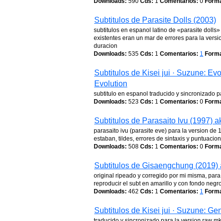
Downloads:
590
Cds:
1
Comentarios:
0
Forma
Subtitulos de Parasite Dolls (2003)
subtitulos en espanol latino de «parasite dolls»
existentes eran un mar de errores para la vers
duracion
Downloads:
535
Cds:
1
Comentarios:
1
Forma
Subtitulos de Kisei jui · Suzune: Ev
Evolution
subtitulo en espanol traducido y sincronizado p
Downloads:
523
Cds:
1
Comentarios:
0
Forma
Subtitulos de Parasaito Ivu (1997) 
parasaito ivu (parasite eve) para la version de
estaban, tildes, errores de sintaxis y puntuaci
Downloads:
508
Cds:
1
Comentarios:
0
Forma
Subtitulos de Gisaengchung (2019) 
original ripeado y corregido por mi misma, par
reproducir el subt en amarillo y con fondo negr
Downloads:
462
Cds:
1
Comentarios:
1
Forma
Subtitulos de Kisei jui · Suzune: G
traducido y sincronizado para la version raw 