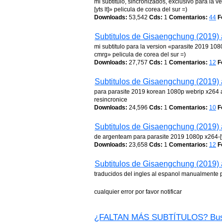
mi subtitulo, sincronizados, exclusivo para la
[yts lt]» pelicula de corea del sur =)
Downloads:
53,542
Cds:
1
Comentarios:
44
F
Subtitulos de Gisaengchung (2019) 
mi subtitulo para la version «parasite 2019 10
cmrg» pelicula de corea del sur =)
Downloads:
27,757
Cds:
1
Comentarios:
12
F
Subtitulos de Gisaengchung (2019) 
para parasite 2019 korean 1080p webrip x264 aa
resincronice
Downloads:
24,596
Cds:
1
Comentarios:
10
F
Subtitulos de Gisaengchung (2019) 
de argenteam para parasite 2019 1080p x264-[yt
Downloads:
23,658
Cds:
1
Comentarios:
12
F
Subtitulos de Gisaengchung (2019) 
traducidos del ingles al espanol manualmente 
cualquier error por favor notificar
¿FALTAN MÁS SUBTÍTULOS? Bus