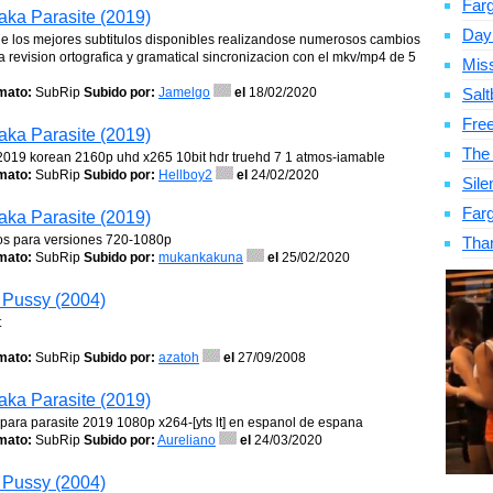
Far
aka Parasite (2019)
Day
de los mejores subtitulos disponibles realizandose numerosos cambios
revision ortografica y gramatical sincronizacion con el mkv/mp4 de 5
Mis
mato:
SubRip
Subido por:
Jamelgo
el
18/02/2020
Salt
Fre
aka Parasite (2019)
The
 2019 korean 2160p uhd x265 10bit hdr truehd 7 1 atmos-iamable
mato:
SubRip
Subido por:
Hellboy2
el
24/02/2020
Sile
Far
aka Parasite (2019)
dos para versiones 720-1080p
Tha
mato:
SubRip
Subido por:
mukankakuna
el
25/02/2020
r Pussy (2004)
t
mato:
SubRip
Subido por:
azatoh
el
27/09/2008
aka Parasite (2019)
ara parasite 2019 1080p x264-[yts lt] en espanol de espana
mato:
SubRip
Subido por:
Aureliano
el
24/03/2020
r Pussy (2004)