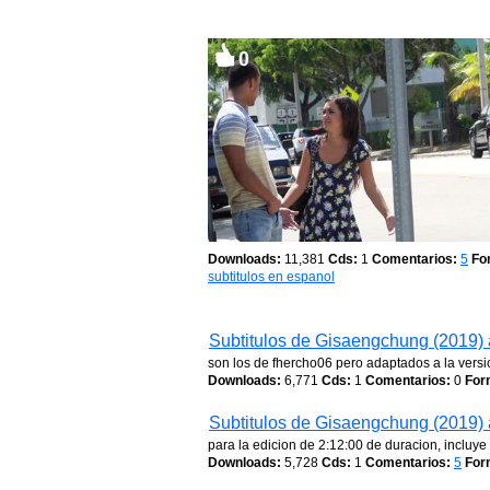
Downloads:
11,381
Cds:
1
Comentarios:
5
Fo
subtitulos en espanol
Subtitulos de Gisaengchung (2019) 
son los de fhercho06 pero adaptados a la vers
Downloads:
6,771
Cds:
1
Comentarios:
0
For
Subtitulos de Gisaengchung (2019) 
para la edicion de 2:12:00 de duracion, incluye 
Downloads:
5,728
Cds:
1
Comentarios:
5
For