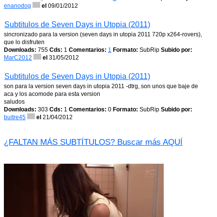
enanodog
el
09/01/2012
Subtitulos de Seven Days in Utopia (2011)
sincronizado para la version (seven days in utopia 2011 720p x264-rovers),
que lo disfruten
Downloads:
755
Cds:
1
Comentarios:
1
Formato:
SubRip
Subido por:
MarC2012
el
31/05/2012
Subtitulos de Seven Days in Utopia (2011)
son para la version seven days in utopia 2011 -dtrg, son unos que baje de
aca y los acomode para esta version
saludos
Downloads:
303
Cds:
1
Comentarios:
0
Formato:
SubRip
Subido por:
buitre45
el
21/04/2012
¿FALTAN MÁS SUBTÍTULOS? Buscar más AQUÍ