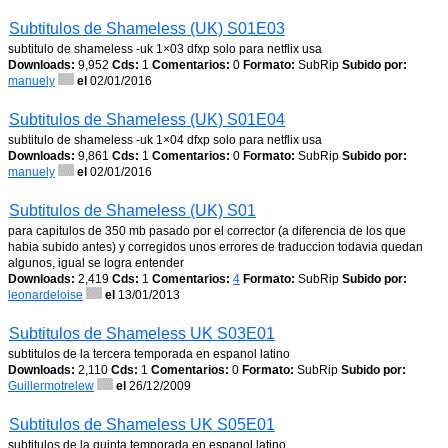
Subtitulos de Shameless (UK) S01E03
subtitulo de shameless -uk 1×03 dfxp solo para netflix usa
Downloads:
9,952
Cds:
1
Comentarios:
0
Formato:
SubRip
Subido por:
manuely
el
02/01/2016
Subtitulos de Shameless (UK) S01E04
subtitulo de shameless -uk 1×04 dfxp solo para netflix usa
Downloads:
9,861
Cds:
1
Comentarios:
0
Formato:
SubRip
Subido por:
manuely
el
02/01/2016
Subtitulos de Shameless (UK) S01
para capitulos de 350 mb pasado por el corrector (a diferencia de los que
habia subido antes) y corregidos unos errores de traduccion todavia quedan
algunos, igual se logra entender
Downloads:
2,419
Cds:
1
Comentarios:
4
Formato:
SubRip
Subido por:
leonardeloise
el
13/01/2013
Subtitulos de Shameless UK S03E01
subtitulos de la tercera temporada en espanol latino
Downloads:
2,110
Cds:
1
Comentarios:
0
Formato:
SubRip
Subido por:
Guillermotrelew
el
26/12/2009
Subtitulos de Shameless UK S05E01
subtitulos de la quinta temporada en espanol latino