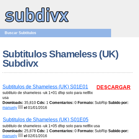
Buscar Subtitulos
Subtitulos Shameless (UK)
Subdivx
Subtitulos de Shameless (UK) S01E01
subtitulo de shameless -uk 1×01 dfxp solo para netflix
usa
Downloads:
35,810
Cds:
1
Comentarios:
0
Formato:
SubRip
Subido por:
manuely
el
01/01/2016
Subtitulos de Shameless (UK) S01E05
subtitulo de shameless -uk 1×05 dfxp solo para netflix usa
Downloads:
25,878
Cds:
1
Comentarios:
0
Formato:
SubRip
Subido por:
manuely
el
02/01/2016