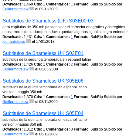
Downloads:
1,469
Cds:
1
Comentarios:
1
Formato:
SubRip
Subido por:
Guillermotrelew
el
09/11/2009
Subtitulos de Shameless (UK) S03E00-03
para capitulos de 350 mb pasados por el corrector ortografico y corregidos
unos errores de traduccion todavia quedan algunos, igual se logra entender
Downloads:
1,431
Cds:
1
Comentarios:
1
Formato:
SubRip
Subido por:
leonardeloise
el
17/01/2013
Subtitulos de Shameless UK S02E01
subtitulos de la segunda temporada en espanol latino
Downloads:
1,426
Cds:
1
Comentarios:
2
Formato:
SubRip
Subido por:
Guillermotrelew
el
06/05/2009
Subtitulos de Shameless UK S05E06
subtitulos de la quinta temporada en espanol latino
version: -haggis 350 mb
Downloads:
1,370
Cds:
1
Comentarios:
1
Formato:
SubRip
Subido por:
Guillermotrelew
el
08/11/2009
Subtitulos de Shameless UK S05E04
subtitulos de la quinta temporada en espanol latino
version: -haggis 350 mb
Downloads:
1,312
Cds:
1
Comentarios:
0
Formato:
SubRip
Subido por:
Guillermotrelew
el
06/11/2009