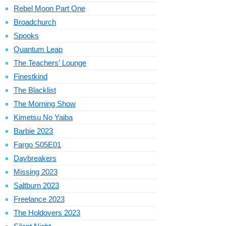
Rebel Moon Part One
Broadchurch
Spooks
Quantum Leap
The Teachers’ Lounge
Finestkind
The Blacklist
The Morning Show
Kimetsu No Yaiba
Barbie 2023
Fargo S05E01
Daybreakers
Missing 2023
Saltburn 2023
Freelance 2023
The Holdovers 2023