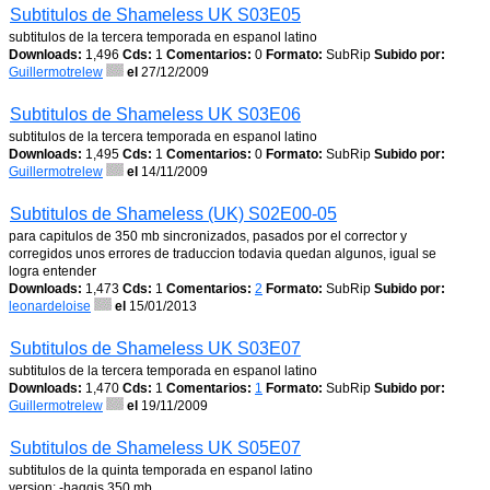
Subtitulos de Shameless UK S03E05
subtitulos de la tercera temporada en espanol latino
Downloads:
1,496
Cds:
1
Comentarios:
0
Formato:
SubRip
Subido por:
Guillermotrelew
el
27/12/2009
Subtitulos de Shameless UK S03E06
subtitulos de la tercera temporada en espanol latino
Downloads:
1,495
Cds:
1
Comentarios:
0
Formato:
SubRip
Subido por:
Guillermotrelew
el
14/11/2009
Subtitulos de Shameless (UK) S02E00-05
para capitulos de 350 mb sincronizados, pasados por el corrector y
corregidos unos errores de traduccion todavia quedan algunos, igual se
logra entender
Downloads:
1,473
Cds:
1
Comentarios:
2
Formato:
SubRip
Subido por:
leonardeloise
el
15/01/2013
Subtitulos de Shameless UK S03E07
subtitulos de la tercera temporada en espanol latino
Downloads:
1,470
Cds:
1
Comentarios:
1
Formato:
SubRip
Subido por:
Guillermotrelew
el
19/11/2009
Subtitulos de Shameless UK S05E07
subtitulos de la quinta temporada en espanol latino
version: -haggis 350 mb