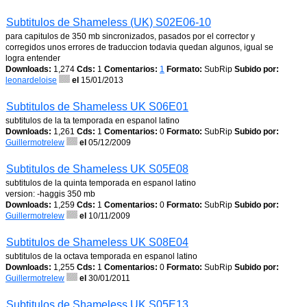
Subtitulos de Shameless (UK) S02E06-10
para capitulos de 350 mb sincronizados, pasados por el corrector y
corregidos unos errores de traduccion todavia quedan algunos, igual se
logra entender
Downloads:
1,274
Cds:
1
Comentarios:
1
Formato:
SubRip
Subido por:
leonardeloise
el
15/01/2013
Subtitulos de Shameless UK S06E01
subtitulos de la ta temporada en espanol latino
Downloads:
1,261
Cds:
1
Comentarios:
0
Formato:
SubRip
Subido por:
Guillermotrelew
el
05/12/2009
Subtitulos de Shameless UK S05E08
subtitulos de la quinta temporada en espanol latino
version: -haggis 350 mb
Downloads:
1,259
Cds:
1
Comentarios:
0
Formato:
SubRip
Subido por:
Guillermotrelew
el
10/11/2009
Subtitulos de Shameless UK S08E04
subtitulos de la octava temporada en espanol latino
Downloads:
1,255
Cds:
1
Comentarios:
0
Formato:
SubRip
Subido por:
Guillermotrelew
el
30/01/2011
Subtitulos de Shameless UK S05E13