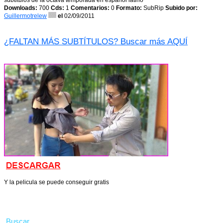
subtitulos de la octava temporada en espanol latino
Downloads:
700
Cds:
1
Comentarios:
0
Formato:
SubRip
Subido por:
Guillermotrelew
el
02/09/2011
¿FALTAN MÁS SUBTÍTULOS? Buscar más AQUÍ
Y la pelicula se puede conseguir gratis
Buscar