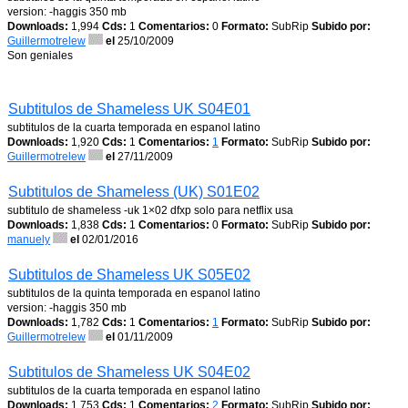
version: -haggis 350 mb
Downloads:
1,994
Cds:
1
Comentarios:
0
Formato:
SubRip
Subido por:
Guillermotrelew
el
25/10/2009
Son geniales
Subtitulos de Shameless UK S04E01
subtitulos de la cuarta temporada en espanol latino
Downloads:
1,920
Cds:
1
Comentarios:
1
Formato:
SubRip
Subido por:
Guillermotrelew
el
27/11/2009
Subtitulos de Shameless (UK) S01E02
subtitulo de shameless -uk 1×02 dfxp solo para netflix usa
Downloads:
1,838
Cds:
1
Comentarios:
0
Formato:
SubRip
Subido por:
manuely
el
02/01/2016
Subtitulos de Shameless UK S05E02
subtitulos de la quinta temporada en espanol latino
version: -haggis 350 mb
Downloads:
1,782
Cds:
1
Comentarios:
1
Formato:
SubRip
Subido por:
Guillermotrelew
el
01/11/2009
Subtitulos de Shameless UK S04E02
subtitulos de la cuarta temporada en espanol latino
Downloads:
1,753
Cds:
1
Comentarios:
2
Formato:
SubRip
Subido por: