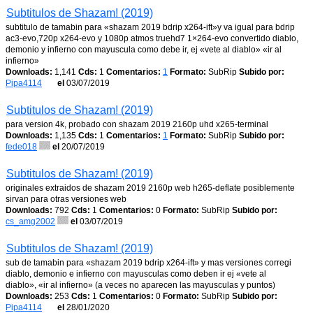
Subtitulos de Shazam! (2019)
subtitulo de tamabin para «shazam 2019 bdrip x264-ift»y va igual para bdrip
ac3-evo,720p x264-evo y 1080p atmos truehd7 1×264-evo convertido diablo,
demonio y infierno con mayuscula como debe ir, ej «vete al diablo» «ir al
infierno»
Downloads:
1,141
Cds:
1
Comentarios:
1
Formato:
SubRip
Subido por:
Pipa4114
el
03/07/2019
Subtitulos de Shazam! (2019)
para version 4k, probado con shazam 2019 2160p uhd x265-terminal
Downloads:
1,135
Cds:
1
Comentarios:
1
Formato:
SubRip
Subido por:
fede018
el
20/07/2019
Subtitulos de Shazam! (2019)
originales extraidos de shazam 2019 2160p web h265-deflate posiblemente
sirvan para otras versiones web
Downloads:
792
Cds:
1
Comentarios:
0
Formato:
SubRip
Subido por:
cs_amg2002
el
03/07/2019
Subtitulos de Shazam! (2019)
sub de tamabin para «shazam 2019 bdrip x264-ift» y mas versiones corregi
diablo, demonio e infierno con mayusculas como deben ir ej «vete al
diablo», «ir al infierno» (a veces no aparecen las mayusculas y puntos)
Downloads:
253
Cds:
1
Comentarios:
0
Formato:
SubRip
Subido por:
Pipa4114
el
28/01/2020