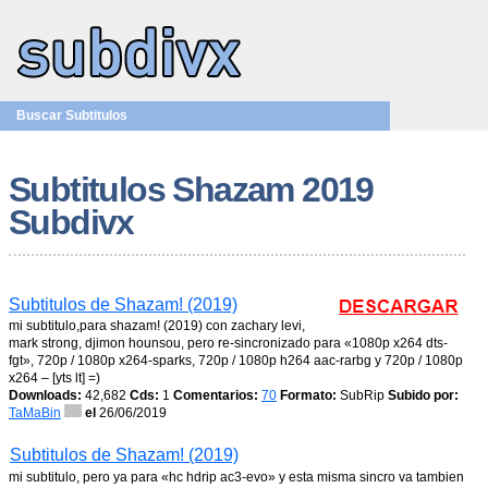
Buscar Subtitulos
Subtitulos Shazam 2019
Subdivx
Subtitulos de Shazam! (2019)
mi subtitulo,para shazam! (2019) con zachary levi,
mark strong, djimon hounsou, pero re-sincronizado para «1080p x264 dts-
fgt», 720p / 1080p x264-sparks, 720p / 1080p h264 aac-rarbg y 720p / 1080p
x264 – [yts lt] =)
Downloads:
42,682
Cds:
1
Comentarios:
70
Formato:
SubRip
Subido por:
TaMaBin
el
26/06/2019
Subtitulos de Shazam! (2019)
mi subtitulo, pero ya para «hc hdrip ac3-evo» y esta misma sincro va tambien