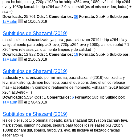
para hc hdrip cmrg, 720p / 1080p hc hdrip x264-evo, 1080p v2 hc hdrip x264-
evo y 1080p korsub hdrip x264 aac2 0-stuttershit (es el mismo video, todos) +
ssa =)
Downloads:
25,701
Cds:
1
Comentarios:
36
Formato:
SubRip
Subido por:
TaMaBin
el
10/05/2019
Subtitulos de Shazam! (2019)
mi subtitulo, re-sincronizado ya para , para «shazam 2019 bdrip x264-ift» y
va igualmente para bdrip ac3-evo, 720p x264-evo y 1080p atmos truehd 7 1
x264-evo releases ya totalmente limpios y de calidad =)
Downloads:
12,822
Cds:
1
Comentarios:
18
Formato:
SubRip
Subido por:
TaMaBin
el
25/06/2019
Subtitulos de Shazam! (2019)
traducido y sincronizado por mi misma, para shazam! (2019) con zachary
levi, mark strong, djimon hounsou, para el que considero el unico release
mas «aceptable» y completo realmente de momento, «shazam! 2019 hdcam
x264 ac3-etrg» =)
Downloads:
5,534
Cds:
1
Comentarios:
6
Formato:
SubRip
Subido por:
TaMaBin
el
27/04/2019
Subtitulos de Shazam! (2019)
les dejo el subtitulo original ripeado, para shazam! (2019) con zachary levi,
mark strong, djimon hounsou, segura para todos los releases blu 720p y
1080p por ahi (fgt, sparks, rarbg, yts, evo, ift) incluye el forzado gracias
escenaftp =)