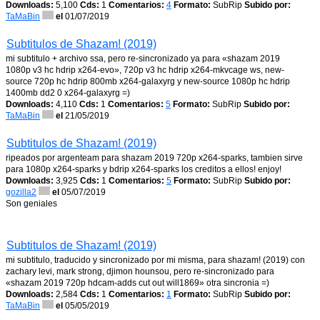
Downloads:
5,100
Cds:
1
Comentarios:
4
Formato:
SubRip
Subido por:
TaMaBin
el
01/07/2019
Subtitulos de Shazam! (2019)
mi subtitulo + archivo ssa, pero re-sincronizado ya para «shazam 2019
1080p v3 hc hdrip x264-evo», 720p v3 hc hdrip x264-mkvcage ws, new-
source 720p hc hdrip 800mb x264-galaxyrg y new-source 1080p hc hdrip
1400mb dd2 0 x264-galaxyrg =)
Downloads:
4,110
Cds:
1
Comentarios:
5
Formato:
SubRip
Subido por:
TaMaBin
el
21/05/2019
Subtitulos de Shazam! (2019)
ripeados por argenteam para shazam 2019 720p x264-sparks, tambien sirve
para 1080p x264-sparks y bdrip x264-sparks los creditos a ellos! enjoy!
Downloads:
3,925
Cds:
1
Comentarios:
5
Formato:
SubRip
Subido por:
gozilla2
el
05/07/2019
Son geniales
Subtitulos de Shazam! (2019)
mi subtitulo, traducido y sincronizado por mi misma, para shazam! (2019) con
zachary levi, mark strong, djimon hounsou, pero re-sincronizado para
«shazam 2019 720p hdcam-adds cut out will1869» otra sincronia =)
Downloads:
2,584
Cds:
1
Comentarios:
1
Formato:
SubRip
Subido por:
TaMaBin
el
05/05/2019