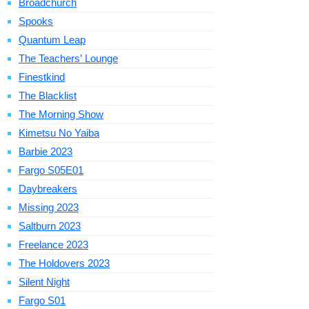
Broadchurch
Spooks
Quantum Leap
The Teachers’ Lounge
Finestkind
The Blacklist
The Morning Show
Kimetsu No Yaiba
Barbie 2023
Fargo S05E01
Daybreakers
Missing 2023
Saltburn 2023
Freelance 2023
The Holdovers 2023
Silent Night
Fargo S01