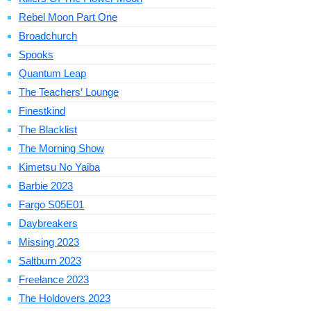
Rebel Moon Part One
Broadchurch
Spooks
Quantum Leap
The Teachers’ Lounge
Finestkind
The Blacklist
The Morning Show
Kimetsu No Yaiba
Barbie 2023
Fargo S05E01
Daybreakers
Missing 2023
Saltburn 2023
Freelance 2023
The Holdovers 2023