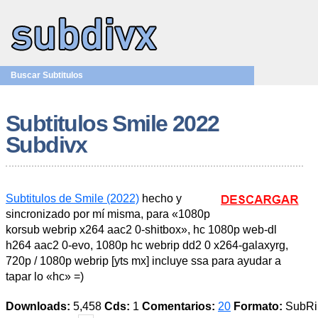
Buscar Subtitulos
Subtitulos Smile 2022
Subdivx
Subtitulos de Smile (2022)
hecho y
sincronizado por mí misma, para «1080p
korsub webrip x264 aac2 0-shitbox», hc 1080p web-dl
h264 aac2 0-evo, 1080p hc webrip dd2 0 x264-galaxyrg,
720p / 1080p webrip [yts mx] incluye ssa para ayudar a
tapar lo «hc» =)
Downloads:
5,458
Cds:
1
Comentarios:
20
Formato:
SubR