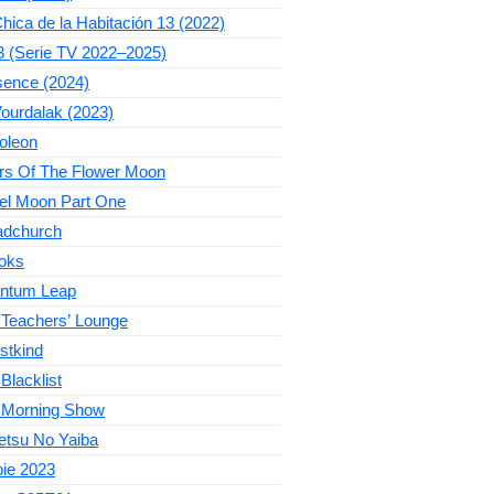
hica de la Habitación 13 (2022)
3 (Serie TV 2022–2025)
sence (2024)
ourdalak (2023)
oleon
ers Of The Flower Moon
el Moon Part One
adchurch
oks
ntum Leap
 Teachers’ Lounge
stkind
Blacklist
 Morning Show
etsu No Yaiba
bie 2023