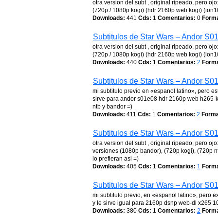
otra version del subt , original ripeado, pero 
(720p / 1080p kogi) (hdr 2160p web kogi) (ion10)
Downloads:
441
Cds:
1
Comentarios:
0
Forma
Subtitulos de Star Wars – Andor S0
otra version del subt , original ripeado, pero 
(720p / 1080p kogi) (hdr 2160p web kogi) (ion10
Downloads:
440
Cds:
1
Comentarios:
2
Forma
Subtitulos de Star Wars – Andor S0
mi subtitulo previo en «espanol latino», pero
sirve para andor s01e08 hdr 2160p web h265-kog
ntb y bandor =)
Downloads:
411
Cds:
1
Comentarios:
2
Forma
Subtitulos de Star Wars – Andor S0
otra version del subt , original ripeado, pero 
versiones (1080p bandor), (720p kogi), (720p nt
lo prefieran asi =)
Downloads:
405
Cds:
1
Comentarios:
1
Forma
Subtitulos de Star Wars – Andor S0
mi subtitulo previo, en «espanol latino», pero 
y le sirve igual para 2160p dsnp web-dl x265 
Downloads:
380
Cds:
1
Comentarios:
2
Forma