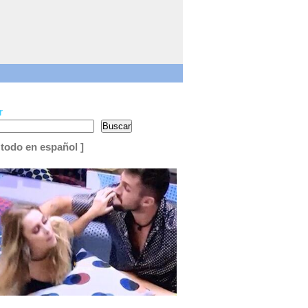
r
Buscar
 todo en español ]