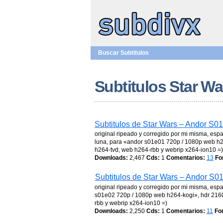
Buscar Subtitulos
Subtitulos Star W
Subtitulos de Star Wars – Andor S0
original ripeado y corregido por mi misma, esp
luna, para «andor s01e01 720p / 1080p web h
h264-tvd, web h264-rbb y webrip x264-ion10 =)
Downloads:
2,467
Cds:
1
Comentarios:
13
Fo
Subtitulos de Star Wars – Andor S0
original ripeado y corregido por mi misma, esp
s01e02 720p / 1080p web h264-kogi», hdr 216
rbb y webrip x264-ion10 =)
Downloads:
2,250
Cds:
1
Comentarios:
11
Fo