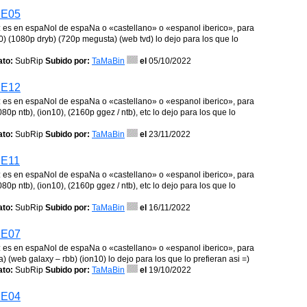
1E05
ojo: es en espaNol de espaNa o «castellano» o «espanol iberico», para
0) (1080p dryb) (720p megusta) (web tvd) lo dejo para los que lo
to:
SubRip
Subido por:
TaMaBin
el
05/10/2022
1E12
ojo: es en espaNol de espaNa o «castellano» o «espanol iberico», para
80p ntb), (ion10), (2160p ggez / ntb), etc lo dejo para los que lo
to:
SubRip
Subido por:
TaMaBin
el
23/11/2022
1E11
ojo: es en espaNol de espaNa o «castellano» o «espanol iberico», para
80p ntb), (ion10), (2160p ggez / ntb), etc lo dejo para los que lo
to:
SubRip
Subido por:
TaMaBin
el
16/11/2022
1E07
ojo: es en espaNol de espaNa o «castellano» o «espanol iberico», para
(web galaxy – rbb) (ion10) lo dejo para los que lo prefieran asi =)
to:
SubRip
Subido por:
TaMaBin
el
19/10/2022
1E04