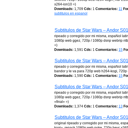
x264-ion10 =)
Downloads:
1,709
Cds:
1
Comentarios:
11
Fo
subtitulos en espanol
Subtitulos de Star Wars – Andor S0
ripeado y corregido por mi misma, espaNol lati
1080p web ggez, 720p / 1080p dsnp webrip ntb,
=)
Downloads:
1,591
Cds:
1
Comentarios:
15
Fo
Subtitulos de Star Wars – Andor S0
ripeado y corregido por mi misma, espaNol lat
bandor y le va para 720p web h264-kogi, 720p
Downloads:
1,590
Cds:
1
Comentarios:
15
Fo
Subtitulos de Star Wars – Andor S0
ripeado y corregido por mi misma, espaNol lati
1080p web ggez, 720p / 1080p dsnp webrip ntb,
«final» =)
Downloads:
1,374
Cds:
1
Comentarios:
13
Fo
Subtitulos de Star Wars – Andor S0
original ripeado y corregido por mi misma, esp
kogi», repack 1080p web poke, 720p hevc x265