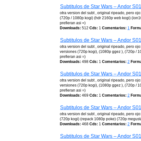
Subtitulos de Star Wars – Andor S0
otra version del subt , original ripeado, pero 
(720p / 1080p kogi) (hdr 2160p web kogi) (ion1
prefieran asi =)
Downloads:
512
Cds:
1
Comentarios:
1
Forma
Subtitulos de Star Wars – Andor S0
otra version del subt , original ripeado, pero 
versiones (720p kogi), (1080p ggez ), (720p / 10
prefieran asi =)
Downloads:
498
Cds:
1
Comentarios:
2
Forma
Subtitulos de Star Wars – Andor S0
otra version del subt , original ripeado, pero 
versiones (720p kogi), (1080p ggez ), (720p / 10
prefieran asi =)
Downloads:
469
Cds:
1
Comentarios:
2
Forma
Subtitulos de Star Wars – Andor S0
otra version del subt , original ripeado, pero 
(720p kogi) (repack 1080p poke) (720p megusta) 
Downloads:
468
Cds:
1
Comentarios:
2
Forma
Subtitulos de Star Wars – Andor S0