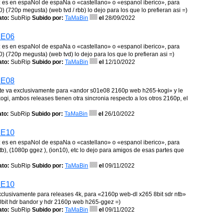
ojo: es en espaNol de espaNa o «castellano» o «espanol iberico», para
 (720p megusta) (web tvd / rbb) lo dejo para los que lo prefieran asi =)
to:
SubRip
Subido por:
TaMaBin
el
28/09/2022
1E06
ojo: es en espaNol de espaNa o «castellano» o «espanol iberico», para
) (720p megusta) (web tvd) lo dejo para los que lo prefieran asi =)
to:
SubRip
Subido por:
TaMaBin
el
12/10/2022
1E08
 este va exclusivamente para «andor s01e08 2160p web h265-kogi» y le
i, ambos releases tienen otra sincronia respecto a los otros 2160p, el
to:
SubRip
Subido por:
TaMaBin
el
26/10/2022
1E10
ojo: es en espaNol de espaNa o «castellano» o «espanol iberico», para
b), (1080p ggez ), (ion10), etc lo dejo para amigos de esas partes que
to:
SubRip
Subido por:
TaMaBin
el
09/11/2022
1E10
exclusivamente para releases 4k, para «2160p web-dl x265 8bit sdr ntb»
10bit hdr bandor y hdr 2160p web h265-ggez =)
to:
SubRip
Subido por:
TaMaBin
el
09/11/2022