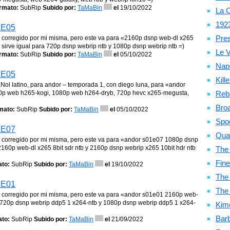
rmato:
SubRip
Subido por:
TaMaBin
el
19/10/2022
La C
192
1E05
Pre
o y corregido por mi misma, pero este va para «2160p dsnp web-dl x265
y sirve igual para 720p dsnp webrip ntb y 1080p dsnp webrip ntb =)
Le V
rmato:
SubRip
Subido por:
TaMaBin
el
05/10/2022
Nap
1E05
Kill
aNol latino, para andor – temporada 1, con diego luna, para «andor
0p web h265-kogi, 1080p web h264-dryb, 720p hevc x265-megusta,
Reb
Bro
mato:
SubRip
Subido por:
TaMaBin
el
05/10/2022
Spo
1E07
Qua
o y corregido por mi misma, pero este va para «andor s01e07 1080p dsnp
160p web-dl x265 8bit sdr ntb y 2160p dsnp webrip x265 10bit hdr ntb
The
Fine
to:
SubRip
Subido por:
TaMaBin
el
19/10/2022
The 
1E01
The
o y corregido por mi misma, pero este va para «andor s01e01 2160p web-
ra 720p dsnp webrip ddp5 1 x264-ntb y 1080p dsnp webrip ddp5 1 x264-
Kim
Bar
to:
SubRip
Subido por:
TaMaBin
el
21/09/2022