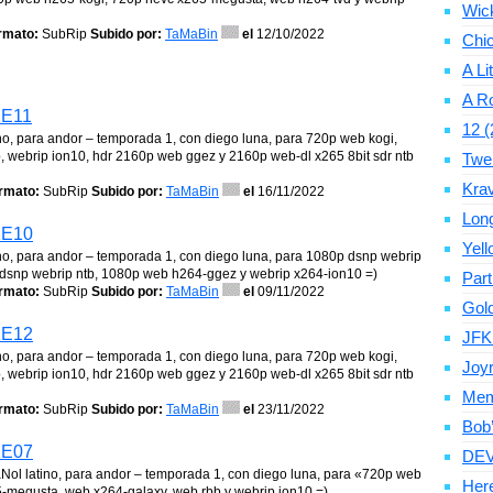
Wic
rmato:
SubRip
Subido por:
TaMaBin
el
12/10/2022
Chic
A Li
A Ro
1E11
12 (
no, para andor – temporada 1, con diego luna, para 720p web kogi,
 webrip ion10, hdr 2160p web ggez y 2160p web-dl x265 8bit sdr ntb
Twe
Krav
rmato:
SubRip
Subido por:
TaMaBin
el
16/11/2022
Long
1E10
Yell
ino, para andor – temporada 1, con diego luna, para 1080p dsnp webrip
 dsnp webrip ntb, 1080p web h264-ggez y webrip x264-ion10 =)
Par
rmato:
SubRip
Subido por:
TaMaBin
el
09/11/2022
Gold
1E12
JFK
no, para andor – temporada 1, con diego luna, para 720p web kogi,
Joyr
 webrip ion10, hdr 2160p web ggez y 2160p web-dl x265 8bit sdr ntb
Memo
rmato:
SubRip
Subido por:
TaMaBin
el
23/11/2022
Bob’
1E07
DEV
aNol latino, para andor – temporada 1, con diego luna, para «720p web
Here
-megusta, web x264-galaxy, web rbb y webrip ion10 =)