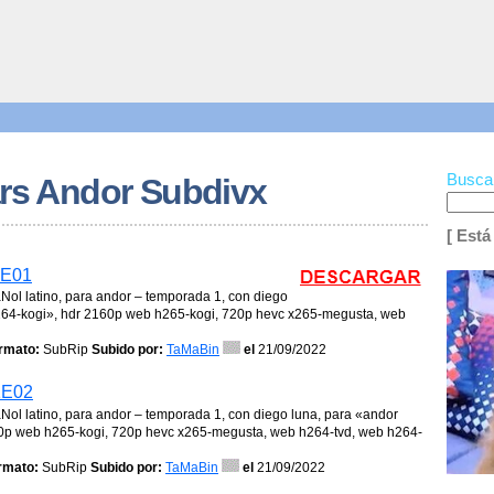
Busca
ars Andor Subdivx
[ Está
1E01
aNol latino, para andor – temporada 1, con diego
264-kogi», hdr 2160p web h265-kogi, 720p hevc x265-megusta, web
rmato:
SubRip
Subido por:
TaMaBin
el
21/09/2022
1E02
aNol latino, para andor – temporada 1, con diego luna, para «andor
0p web h265-kogi, 720p hevc x265-megusta, web h264-tvd, web h264-
rmato:
SubRip
Subido por:
TaMaBin
el
21/09/2022