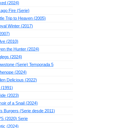
ked (2024)
ago Fire (Serie)
ttle Trip to Heaven (2005)
yal Winter (2017)
2007)
lve (2010)
en the Hunter (2024)
legs (2024)
owstone (Serie) Temporada 5
thenope (2024)
en Delicious (2022)
 (1991)
ide (2023)
ir of a Snail (2024)
s Burgers (Serie desde 2011)
S (2020) Serie
tic (2024)