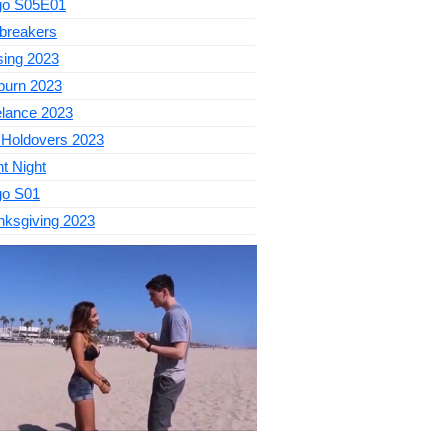
go S05E01
breakers
sing 2023
burn 2023
elance 2023
 Holdovers 2023
nt Night
go S01
nksgiving 2023