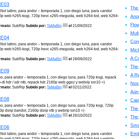
1E03
The 
aNol latino, para andor – temporada 1, con diego luna, para «andor
0p web h265-kogi, 720p hevc x265-megusta, web h264-tvd, web h264-
Ano
Flow
rmato:
SubRip
Subido por:
TaMaBin
el
21/09/2022
Mufa
1E04
Con
aNol latino, para andor – temporada 1, con diego luna, para «andor
0p web h265-kogi, 720p hevc x265-megusta, web h264-tvd, web h264-
Mic
A C
rmato:
SubRip
Subido por:
TaMaBin
el
28/09/2022
The
1E09
A Re
no, para andor – temporada 1, con diego luna, para 720p kogi, repack
dl hdr / sdr ntb, repack hdr 2160p web ggez y webrip ion10 =)
Nosf
rmato:
SubRip
Subido por:
TaMaBin
el
02/11/2022
Aún 
1E08
Cap
no, para andor – temporada 1, con diego luna, para 720p kogi, 720p
The 
0p dsnp bandor, 2160p dsnp ntb y webrip ion10 =)
rmato:
SubRip
Subido por:
TaMaBin
el
26/10/2022
The
Smal
1E06
Emil
aNol latino, para andor – temporada 1, con diego luna, para «andor
0p web h265-kogi, 720p hevc x265-megusta, web h264-tvd y webrip