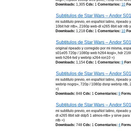
Downloads:
1,305
Cds:
1
Comentarios:
10
Fo
Subtitulos de Star Wars – Andor S0
mi subtitulo previo, en espaNol latino, ripead
10bit hdr ntb», 2160p web-dl x265 8bit sdr ntb 
Downloads:
1,218
Cds:
1
Comentarios:
10
Fo
Subtitulos de Star Wars – Andor S0
original ripeado y corregido por mi misma, esp
s01e05 720p / 1080p web h264-kogi», hdr 216
web h264-tvd y webrip x264-ion10 =)
Downloads:
1,154
Cds:
1
Comentarios:
9
For
Subtitulos de Star Wars – Andor S0
mi subtitulo previo, en espaNol latino, ripead
webrip nogrp», 720p / 1080p dsnp webrip ntb, 2
=)
Downloads:
848
Cds:
1
Comentarios:
9
Forma
Subtitulos de Star Wars – Andor S0
mi subtitulo previo, en espaNol latino, ripead
dl x265 8bit sdr ddp5 1 atmos-ntb» y sirve pa
ntb =)
Downloads:
748
Cds:
1
Comentarios:
4
Forma