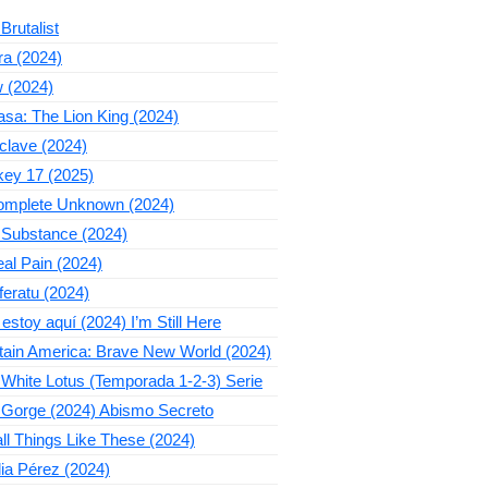
Brutalist
ra (2024)
 (2024)
sa: The Lion King (2024)
clave (2024)
key 17 (2025)
omplete Unknown (2024)
 Substance (2024)
al Pain (2024)
eratu (2024)
estoy aquí (2024) I’m Still Here
tain America: Brave New World (2024)
White Lotus (Temporada 1-2-3) Serie
 Gorge (2024) Abismo Secreto
l Things Like These (2024)
ia Pérez (2024)