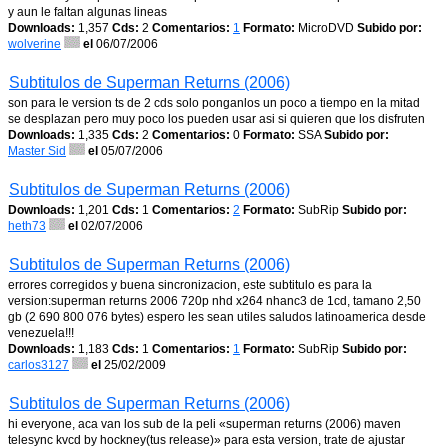
y aun le faltan algunas lineas
Downloads:
1,357
Cds:
2
Comentarios:
1
Formato:
MicroDVD
Subido por:
wolverine
el
06/07/2006
Subtitulos de Superman Returns (2006)
son para le version ts de 2 cds solo ponganlos un poco a tiempo en la mitad
se desplazan pero muy poco los pueden usar asi si quieren que los disfruten
Downloads:
1,335
Cds:
2
Comentarios:
0
Formato:
SSA
Subido por:
Master Sid
el
05/07/2006
Subtitulos de Superman Returns (2006)
Downloads:
1,201
Cds:
1
Comentarios:
2
Formato:
SubRip
Subido por:
heth73
el
02/07/2006
Subtitulos de Superman Returns (2006)
errores corregidos y buena sincronizacion, este subtitulo es para la
version:superman returns 2006 720p nhd x264 nhanc3 de 1cd, tamano 2,50
gb (2 690 800 076 bytes) espero les sean utiles saludos latinoamerica desde
venezuela!!!
Downloads:
1,183
Cds:
1
Comentarios:
1
Formato:
SubRip
Subido por:
carlos3127
el
25/02/2009
Subtitulos de Superman Returns (2006)
hi everyone, aca van los sub de la peli «superman returns (2006) maven
telesync kvcd by hockney(tus release)» para esta version, trate de ajustar