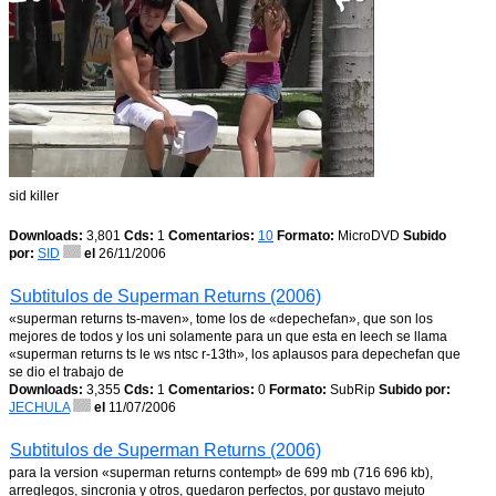
sid killer
Downloads:
3,801
Cds:
1
Comentarios:
10
Formato:
MicroDVD
Subido
por:
SID
el
26/11/2006
Subtitulos de Superman Returns (2006)
«superman returns ts-maven», tome los de «depechefan», que son los
mejores de todos y los uni solamente para un que esta en leech se llama
«superman returns ts le ws ntsc r-13th», los aplausos para depechefan que
se dio el trabajo de
Downloads:
3,355
Cds:
1
Comentarios:
0
Formato:
SubRip
Subido por:
JECHULA
el
11/07/2006
Subtitulos de Superman Returns (2006)
para la version «superman returns contempt» de 699 mb (716 696 kb),
arreglegos, sincronia y otros, quedaron perfectos, por gustavo mejuto