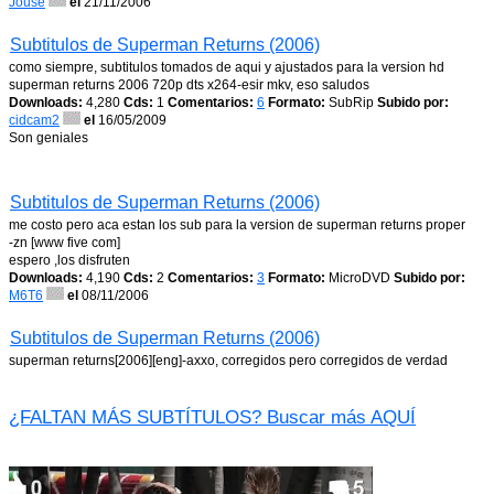
Jouse
el
21/11/2006
Subtitulos de Superman Returns (2006)
como siempre, subtitulos tomados de aqui y ajustados para la version hd
superman returns 2006 720p dts x264-esir mkv, eso saludos
Downloads:
4,280
Cds:
1
Comentarios:
6
Formato:
SubRip
Subido por:
cidcam2
el
16/05/2009
Son geniales
Subtitulos de Superman Returns (2006)
me costo pero aca estan los sub para la version de superman returns proper
-zn [www five com]
espero ,los disfruten
Downloads:
4,190
Cds:
2
Comentarios:
3
Formato:
MicroDVD
Subido por:
M6T6
el
08/11/2006
Subtitulos de Superman Returns (2006)
superman returns[2006][eng]-axxo, corregidos pero corregidos de verdad
¿FALTAN MÁS SUBTÍTULOS? Buscar más AQUÍ