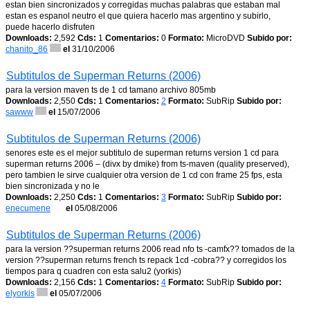
estan bien sincronizados y corregidas muchas palabras que estaban mal
estan es espanol neutro el que quiera hacerlo mas argentino y subirlo,
puede hacerlo disfruten
Downloads:
2,592
Cds:
1
Comentarios:
0
Formato:
MicroDVD
Subido por:
chanito_86
el
31/10/2006
Subtitulos de Superman Returns (2006)
para la version maven ts de 1 cd tamano archivo 805mb
Downloads:
2,550
Cds:
1
Comentarios:
2
Formato:
SubRip
Subido por:
sawww
el
15/07/2006
Subtitulos de Superman Returns (2006)
senores este es el mejor subtitulo de superman returns version 1 cd para
superman returns 2006 – (divx by dmike) from ts-maven (quality preserved),
pero tambien le sirve cualquier otra version de 1 cd con frame 25 fps, esta
bien sincronizada y no le
Downloads:
2,250
Cds:
1
Comentarios:
3
Formato:
SubRip
Subido por:
enecumene
el
05/08/2006
Subtitulos de Superman Returns (2006)
para la version ??superman returns 2006 read nfo ts -camfx?? tomados de la
version ??superman returns french ts repack 1cd -cobra?? y corregidos los
tiempos para q cuadren con esta salu2 (yorkis)
Downloads:
2,156
Cds:
1
Comentarios:
4
Formato:
SubRip
Subido por:
elyorkis
el
05/07/2006