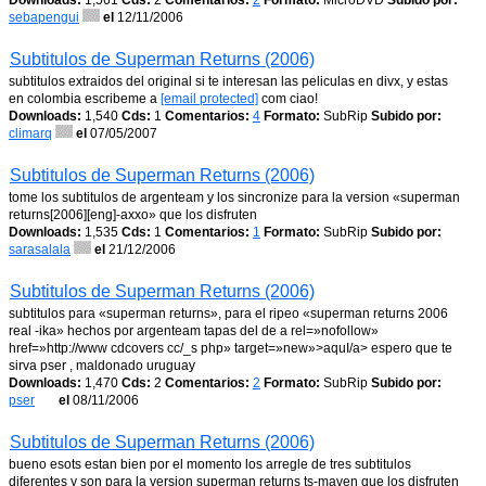
Downloads:
1,561
Cds:
2
Comentarios:
2
Formato:
MicroDVD
Subido por:
sebapengui
el
12/11/2006
Subtitulos de Superman Returns (2006)
subtitulos extraidos del original si te interesan las peliculas en divx, y estas
en colombia escribeme a
[email protected]
com ciao!
Downloads:
1,540
Cds:
1
Comentarios:
4
Formato:
SubRip
Subido por:
climarq
el
07/05/2007
Subtitulos de Superman Returns (2006)
tome los subtitulos de argenteam y los sincronize para la version «superman
returns[2006][eng]-axxo» que los disfruten
Downloads:
1,535
Cds:
1
Comentarios:
1
Formato:
SubRip
Subido por:
sarasalala
el
21/12/2006
Subtitulos de Superman Returns (2006)
subtitulos para «superman returns», para el ripeo «superman returns 2006
real -ika» hechos por argenteam tapas del de a rel=»nofollow»
href=»http://www cdcovers cc/_s php» target=»new»>aquI/a> espero que te
sirva pser , maldonado uruguay
Downloads:
1,470
Cds:
2
Comentarios:
2
Formato:
SubRip
Subido por:
pser
el
08/11/2006
Subtitulos de Superman Returns (2006)
bueno esots estan bien por el momento los arregle de tres subtitulos
diferentes y son para la version superman returns ts-maven que los disfruten