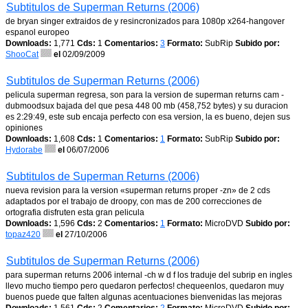
Subtitulos de Superman Returns (2006)
de bryan singer extraidos de y resincronizados para 1080p x264-hangover
espanol europeo
Downloads:
1,771
Cds:
1
Comentarios:
3
Formato:
SubRip
Subido por:
ShooCat
el
02/09/2009
Subtitulos de Superman Returns (2006)
pelicula superman regresa, son para la version de superman returns cam -
dubmoodsux bajada del que pesa 448 00 mb (458,752 bytes) y su duracion
es 2:29:49, este sub encaja perfecto con esa version, la es bueno, dejen sus
opiniones
Downloads:
1,608
Cds:
1
Comentarios:
1
Formato:
SubRip
Subido por:
Hydorabe
el
06/07/2006
Subtitulos de Superman Returns (2006)
nueva revision para la version «superman returns proper -zn» de 2 cds
adaptados por el trabajo de droopy, con mas de 200 correcciones de
ortografia disfruten esta gran pelicula
Downloads:
1,596
Cds:
2
Comentarios:
1
Formato:
MicroDVD
Subido por:
topaz420
el
27/10/2006
Subtitulos de Superman Returns (2006)
para superman returns 2006 internal -ch w d f los traduje del subrip en ingles
llevo mucho tiempo pero quedaron perfectos! chequeenlos, quedaron muy
buenos puede que falten algunas acentuaciones bienvenidas las mejoras