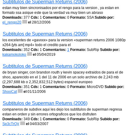
Subtitulos de Superman Returns (2006)
estan muy bien sincronisados por el rengo para la version , ya estan en
formato ssa asique este que la verdad va muy bien un abraso
Downloads:
377
Cds:
1
Comentarios:
0
Formato:
SSA
Subido por:
el_rengo20
el
28/12/2006
Subtitulos de Superman Returns (2006)
los excelentes de «gavxxx» para la version «superman returns 2006 1080p
x264-[yts am] mp4» todo el credito para el
Downloads:
352
Cds:
1
Comentarios:
1
Formato:
SubRip
Subido por:
kakamokoloko
el
05/04/2019
Subtitulos de Superman Returns (2006)
de bryan singer, con brandon routh y kevin spacey extraidos de para el de
shoo, aparecido en el 1 del 11 de 2006 en un solo archivo de 2,243 mb
(2,297,688 kb o 2,352,832,512 bytes) espanol europeo
Downloads:
351
Cds:
1
Comentarios:
0
Formato:
MicroDVD
Subido por:
ShooCat
el
01/11/2006
Subtitulos de Superman Returns (2006)
companeros de subdivx aqui les dejo los subtitulos de superman regresa
estan en orden y sin errores ortograficos que los disfruten
Downloads:
349
Cds:
1
Comentarios:
0
Formato:
SubRip
Subido por:
Sp3cTrO)(
el
04/03/2007