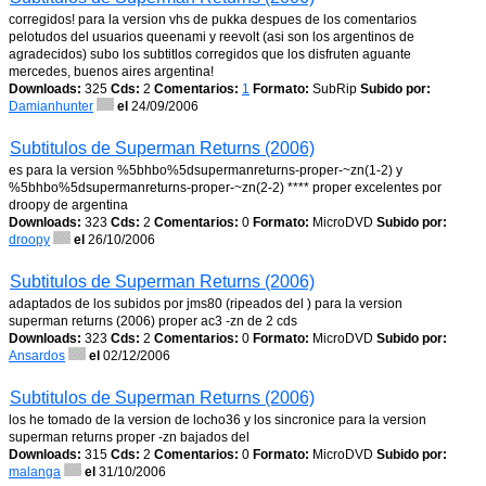
corregidos! para la version vhs de pukka despues de los comentarios
pelotudos del usuarios queenami y reevolt (asi son los argentinos de
agradecidos) subo los subtitlos corregidos que los disfruten aguante
mercedes, buenos aires argentina!
Downloads:
325
Cds:
2
Comentarios:
1
Formato:
SubRip
Subido por:
Damianhunter
el
24/09/2006
Subtitulos de Superman Returns (2006)
es para la version %5bhbo%5dsupermanreturns-proper-~zn(1-2) y
%5bhbo%5dsupermanreturns-proper-~zn(2-2) **** proper excelentes por
droopy de argentina
Downloads:
323
Cds:
2
Comentarios:
0
Formato:
MicroDVD
Subido por:
droopy
el
26/10/2006
Subtitulos de Superman Returns (2006)
adaptados de los subidos por jms80 (ripeados del ) para la version
superman returns (2006) proper ac3 -zn de 2 cds
Downloads:
323
Cds:
2
Comentarios:
0
Formato:
MicroDVD
Subido por:
Ansardos
el
02/12/2006
Subtitulos de Superman Returns (2006)
los he tomado de la version de locho36 y los sincronice para la version
superman returns proper -zn bajados del
Downloads:
315
Cds:
2
Comentarios:
0
Formato:
MicroDVD
Subido por:
malanga
el
31/10/2006