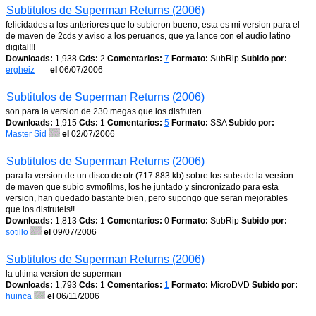
Subtitulos de Superman Returns (2006)
felicidades a los anteriores que lo subieron bueno, esta es mi version para el
de maven de 2cds y aviso a los peruanos, que ya lance con el audio latino
digital!!!
Downloads:
1,938
Cds:
2
Comentarios:
7
Formato:
SubRip
Subido por:
ergheiz
el
06/07/2006
Subtitulos de Superman Returns (2006)
son para la version de 230 megas que los disfruten
Downloads:
1,915
Cds:
1
Comentarios:
5
Formato:
SSA
Subido por:
Master Sid
el
02/07/2006
Subtitulos de Superman Returns (2006)
para la version de un disco de otr (717 883 kb) sobre los subs de la version
de maven que subio svmofilms, los he juntado y sincronizado para esta
version, han quedado bastante bien, pero supongo que seran mejorables
que los disfruteis!!
Downloads:
1,813
Cds:
1
Comentarios:
0
Formato:
SubRip
Subido por:
sotillo
el
09/07/2006
Subtitulos de Superman Returns (2006)
la ultima version de superman
Downloads:
1,793
Cds:
1
Comentarios:
1
Formato:
MicroDVD
Subido por:
huinca
el
06/11/2006