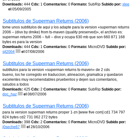
Downloads:
444
Cds:
1
Comentarios:
0
Formato:
SubRip
Subido por:
xlee
el
05/09/2005
Subtitulos de Superman Returns (2006)
tome unos subtitulos de aqui y los adapte para la version «superman returns
2006 – (divx by dmike) from ts-maven (quality preserved)», el archivo es:
superman returns 2006 – full – divx y ocupa 630 mb que son 660 871 168
bytes es para la version
Downloads:
444
Cds:
1
Comentarios:
0
Formato:
MicroDVD
Subido por:
sjt2004
el
07/08/2006
Subtitulos de Superman Returns (2006)
subtitulos para la version «superman returns ts-maven» de 2 cds
bueno, los he corregido en traduccion, alineacion, gramatica y quedaron
excelentes muy recomendables pruebenlos y dejen sus comentarios,
saludos a todos
Downloads:
425
Cds:
2
Comentarios:
0
Formato:
SubRip
Subido por:
doc_haz
el
08/07/2006
Subtitulos de Superman Returns (2006)
para la version superman returns proper 1-zn [www five com] cd1 734 797
824 bytes cd2 731 062 272 bytes
Downloads:
398
Cds:
2
Comentarios:
0
Formato:
MicroDVD
Subido por:
j0seche67
el
28/10/2006