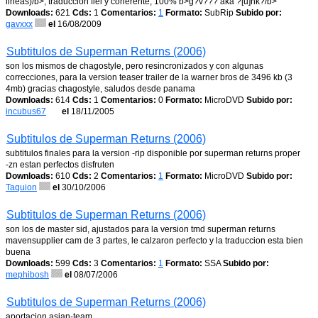
lineas)/b>, traduccion fiel y coherente, 100% b>g?v??? aka ?[u]nk?/b>
Downloads:
621
Cds:
1
Comentarios:
1
Formato:
SubRip
Subido por:
gavxxx
el
16/08/2009
Subtitulos de Superman Returns (2006)
son los mismos de chagostyle, pero resincronizados y con algunas
correcciones, para la version teaser trailer de la warner bros de 3496 kb (3
4mb) gracias chagostyle, saludos desde panama
Downloads:
614
Cds:
1
Comentarios:
0
Formato:
MicroDVD
Subido por:
incubus67
el
18/11/2005
Subtitulos de Superman Returns (2006)
subtitulos finales para la version -rip disponible por superman returns proper
-zn estan perfectos disfruten
Downloads:
610
Cds:
2
Comentarios:
1
Formato:
MicroDVD
Subido por:
Taquion
el
30/10/2006
Subtitulos de Superman Returns (2006)
son los de master sid, ajustados para la version tmd superman returns
mavensupplier cam de 3 partes, le calzaron perfecto y la traduccion esta bien
buena
Downloads:
599
Cds:
3
Comentarios:
1
Formato:
SSA
Subido por:
mephibosh
el
08/07/2006
Subtitulos de Superman Returns (2006)
aportacion asian-team