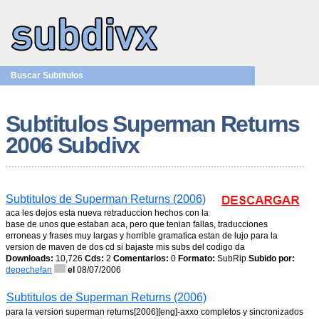
Buscar Subtitulos
Subtitulos Superman Returns
2006 Subdivx
Subtitulos de Superman Returns (2006)
aca les dejos esta nueva retraduccion hechos con la
base de unos que estaban aca, pero que tenian fallas, traducciones
erroneas y frases muy largas y horrible gramatica estan de lujo para la
version de maven de dos cd si bajaste mis subs del codigo da
Downloads:
10,726
Cds:
2
Comentarios:
0
Formato:
SubRip
Subido por:
depechefan
el
08/07/2006
Subtitulos de Superman Returns (2006)
para la version superman returns[2006][eng]-axxo completos y sincronizados