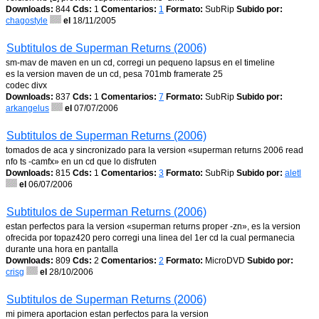
Downloads:
844
Cds:
1
Comentarios:
1
Formato:
SubRip
Subido por:
chagostyle
el
18/11/2005
Subtitulos de Superman Returns (2006)
sm-mav de maven en un cd, corregi un pequeno lapsus en el timeline
es la version maven de un cd, pesa 701mb framerate 25
codec divx
Downloads:
837
Cds:
1
Comentarios:
7
Formato:
SubRip
Subido por:
arkangelus
el
07/07/2006
Subtitulos de Superman Returns (2006)
tomados de aca y sincronizado para la version «superman returns 2006 read
nfo ts -camfx» en un cd que lo disfruten
Downloads:
815
Cds:
1
Comentarios:
3
Formato:
SubRip
Subido por:
aletl
el
06/07/2006
Subtitulos de Superman Returns (2006)
estan perfectos para la version «superman returns proper -zn», es la version
ofrecida por topaz420 pero corregi una linea del 1er cd la cual permanecia
durante una hora en pantalla
Downloads:
809
Cds:
2
Comentarios:
2
Formato:
MicroDVD
Subido por:
crisg
el
28/10/2006
Subtitulos de Superman Returns (2006)
mi pimera aportacion estan perfectos para la version