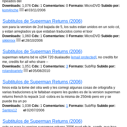
ripeados del
Downloads:
1,076
Cds:
1
Comentarios:
0
Formato:
MicroDVD
Subido por:
kom4nche
el
03/11/2006
Subtitulos de Superman Returns (2006)
son para la version de 2cd bajada de 5, los subs estan unidos en un solo cd,
y estan arreglados ya que estaban traducidos como el toor
Downloads:
1,060
Cds:
1
Comentarios:
0
Formato:
MicroDVD
Subido por:
sikkinixx
el
28/10/2006
Subtitulos de Superman Returns (2006)
superman returns bd re x264 720 dualaudio
[email protected]
, no credits for
me, credits for all who share –
Downloads:
1,051
Cds:
1
Comentarios:
3
Formato:
SubRip
Subido por:
rolandoarielv
el
05/08/2010
Subtitulos de Superman Returns (2006)
hnos esta la tome del otra web y les corregi algunas cosas de ortografia y
varias traduciones q le faltaban espero les gustes es de la version superman
returns french ts repack 1cd -cobra es la misma de 250mb pero en y se
puede tra un po
Downloads:
1,038
Cds:
1
Comentarios:
1
Formato:
SubRip
Subido por:
Santos12
el
02/07/2006
Subtitulos de Superman Returns (2006)