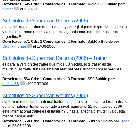
Downloads:
595
Cds:
2
Comentarios:
0
Formato:
MicroDVD
Subido por:
luigihz
el
31/10/2006
Subtitulos de Superman Returns (2006)
ajuste los que andaban dando vuelta y corregi algunas expresiones para la
version superman returns vhs -pukka aguante mercedes buenos aires,
argentina!!!
Downloads:
571
Cds:
2
Comentarios:
2
Formato:
SubRip
Subido por:
Damianhunter
el
17/09/2006
Subtitulos de Superman Returns (2006) – Trailer
es para la version del trailer que mide 30 megas, este trailer es de
mauricio_estrella_luna de smallvillemx net para subdivx com espero les
guste
Downloads:
564
Cds:
1
Comentarios:
0
Formato:
SSA
Subido por:
estrella88
el
06/05/2006
Subtitulos de Superman Returns (2006)
superman returns international trailer – adjunto subtitulos para los fanaticos
del international trailer estrenado a nivel mundial el 21 de mayo de 2006
este international trailer es el tralier n? 3 hasta la fecha disfruten! ya queda
menos para el estr
Downloads:
550
Cds:
1
Comentarios:
0
Formato:
SubRip
Subido por:
Todo
el
23/05/2006