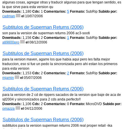
algunas cosas, agregar otras y traducir algunas para que tengan sentido, es
la que sirve para esta version qu
Downloads:
1,180
Cds:
1
Comentarios:
5
Formato:
SubRip
Subido por:
cadman
el
10/07/2006
Subtitulos de Superman Returns (2006)
son para la version de superman returns 2006 ac3-sooti
Downloads:
1,156
Cds:
2
Comentarios:
1
Formato:
SubRip
Subido por:
ati9800pro
el
08/12/2006
Subtitulos de Superman Returns (2006)
para la version maven, agarre los que habia aqui pero les falta mejor
traduccion, eso si fue un pedo la sincronizada pero ahi estan los primeros
para esta version
Downloads:
1,153
Cds:
2
Comentarios:
2
Formato:
SubRip
Subido por:
mjamin
el
05/07/2006
Subtitulos de Superman Returns (2006)
para la version de 2 cd de rippers sacados de la version que baje de aca de
sjt2004 y sincronizados para 2 cds anda perfecto!!
Downloads:
1,106
Cds:
2
Comentarios:
0
Formato:
MicroDVD
Subido por:
omazza
el
04/11/2006
Subtitulos de Superman Returns (2006)
subtitulos para la version superman returns 2006 real proper retail -ika