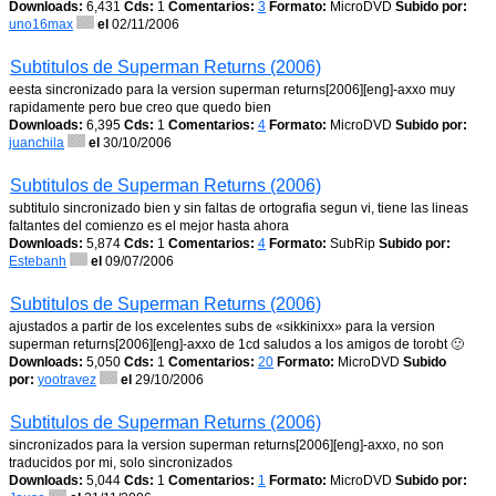
Downloads:
6,431
Cds:
1
Comentarios:
3
Formato:
MicroDVD
Subido por:
uno16max
el
02/11/2006
Subtitulos de Superman Returns (2006)
eesta sincronizado para la version superman returns[2006][eng]-axxo muy
rapidamente pero bue creo que quedo bien
Downloads:
6,395
Cds:
1
Comentarios:
4
Formato:
MicroDVD
Subido por:
juanchila
el
30/10/2006
Subtitulos de Superman Returns (2006)
subtitulo sincronizado bien y sin faltas de ortografia segun vi, tiene las lineas
faltantes del comienzo es el mejor hasta ahora
Downloads:
5,874
Cds:
1
Comentarios:
4
Formato:
SubRip
Subido por:
Estebanh
el
09/07/2006
Subtitulos de Superman Returns (2006)
ajustados a partir de los excelentes subs de «sikkinixx» para la version
superman returns[2006][eng]-axxo de 1cd saludos a los amigos de torobt 🙂
Downloads:
5,050
Cds:
1
Comentarios:
20
Formato:
MicroDVD
Subido
por:
yootravez
el
29/10/2006
Subtitulos de Superman Returns (2006)
sincronizados para la version superman returns[2006][eng]-axxo, no son
traducidos por mi, solo sincronizados
Downloads:
5,044
Cds:
1
Comentarios:
1
Formato:
MicroDVD
Subido por: