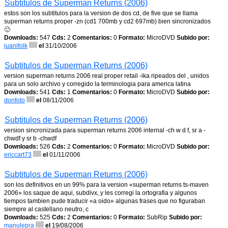
Subtitulos de Superman Returns (2006)
estos son los subtitulos para la version de dos cd, de five que se llama
superman returns proper -zn (cd1 700mb y cd2 697mb) bien sincronizados
🙂
Downloads:
547
Cds:
2
Comentarios:
0
Formato:
MicroDVD
Subido por:
juanifolk
el
31/10/2006
Subtitulos de Superman Returns (2006)
version superman returns 2006 real proper retail -ika ripeados del , unidos
para un solo archivo y corregido la terminologia para america latina
Downloads:
541
Cds:
1
Comentarios:
0
Formato:
MicroDVD
Subido por:
donfoto
el
08/11/2006
Subtitulos de Superman Returns (2006)
version sincronizada para superman returns 2006 internal -ch w d f, sr a -
chwdf y sr b -chwdf
Downloads:
526
Cds:
2
Comentarios:
0
Formato:
MicroDVD
Subido por:
ericcart73
el
01/11/2006
Subtitulos de Superman Returns (2006)
son los definitivos en un 99% para la version «superman returns ts-maven
2006» los saque de aqui, subdivx, y les corregi la ortografia y algunos
tiempos tambien pude traducir «a oido» algunas frases que no figuraban
siempre al castellano neutro, c
Downloads:
525
Cds:
2
Comentarios:
0
Formato:
SubRip
Subido por:
manulepra
el
19/08/2006