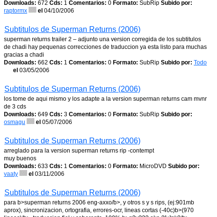
Downloads:
672
Cds:
1
Comentarios:
0
Formato:
SubRip
Subido por:
raptormx
el
04/10/2006
Subtitulos de Superman Returns (2006)
superman returns trailer 2 – adjunto una version corregida de los subtitulos
de chadi hay pequenas correcciones de traduccion ya esta listo para muchas
gracias a chadi
Downloads:
662
Cds:
1
Comentarios:
0
Formato:
SubRip
Subido por:
Todo
el
03/05/2006
Subtitulos de Superman Returns (2006)
los tome de aqui mismo y los adapte a la version superman returns cam mvnr
de 3 cds
Downloads:
649
Cds:
3
Comentarios:
0
Formato:
SubRip
Subido por:
osmagu
el
05/07/2006
Subtitulos de Superman Returns (2006)
arreglado para la version superman returns rip -contempt
muy buenos
Downloads:
633
Cds:
1
Comentarios:
0
Formato:
MicroDVD
Subido por:
vaaty
el
03/11/2006
Subtitulos de Superman Returns (2006)
para b>superman returns 2006 eng-axxo/b>, y otros s y s rips, (ej:901mb
aprox), sincronizacion, ortografia, errores-ocr, lineas cortas (-40c)b>(970