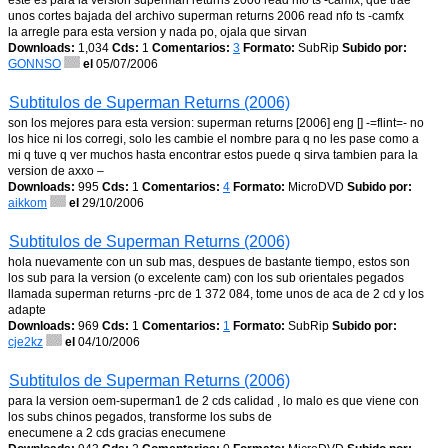
este es para la version superman returns 2006 read nfo ts -camfx, que trae
unos cortes bajada del archivo superman returns 2006 read nfo ts -camfx
la arregle para esta version y nada po, ojala que sirvan
Downloads:
1,034
Cds:
1
Comentarios:
3
Formato:
SubRip
Subido por:
GONNSO
el
05/07/2006
Subtitulos de Superman Returns (2006)
son los mejores para esta version: superman returns [2006] eng [] -=flint=- no
los hice ni los corregi, solo les cambie el nombre para q no les pase como a
mi q tuve q ver muchos hasta encontrar estos puede q sirva tambien para la
version de axxo –
Downloads:
995
Cds:
1
Comentarios:
4
Formato:
MicroDVD
Subido por:
aikkom
el
29/10/2006
Subtitulos de Superman Returns (2006)
hola nuevamente con un sub mas, despues de bastante tiempo, estos son
los sub para la version (o excelente cam) con los sub orientales pegados
llamada superman returns -prc de 1 372 084, tome unos de aca de 2 cd y los
adapte
Downloads:
969
Cds:
1
Comentarios:
1
Formato:
SubRip
Subido por:
cje2kz
el
04/10/2006
Subtitulos de Superman Returns (2006)
para la version oem-superman1 de 2 cds calidad , lo malo es que viene con
los subs chinos pegados, transforme los subs de
enecumene a 2 cds gracias enecumene