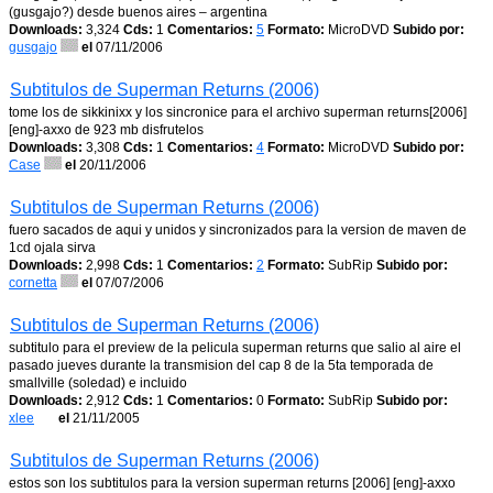
(gusgajo?) desde buenos aires – argentina
Downloads:
3,324
Cds:
1
Comentarios:
5
Formato:
MicroDVD
Subido por:
gusgajo
el
07/11/2006
Subtitulos de Superman Returns (2006)
tome los de sikkinixx y los sincronice para el archivo superman returns[2006]
[eng]-axxo de 923 mb disfrutelos
Downloads:
3,308
Cds:
1
Comentarios:
4
Formato:
MicroDVD
Subido por:
Case
el
20/11/2006
Subtitulos de Superman Returns (2006)
fuero sacados de aqui y unidos y sincronizados para la version de maven de
1cd ojala sirva
Downloads:
2,998
Cds:
1
Comentarios:
2
Formato:
SubRip
Subido por:
cornetta
el
07/07/2006
Subtitulos de Superman Returns (2006)
subtitulo para el preview de la pelicula superman returns que salio al aire el
pasado jueves durante la transmision del cap 8 de la 5ta temporada de
smallville (soledad) e incluido
Downloads:
2,912
Cds:
1
Comentarios:
0
Formato:
SubRip
Subido por:
xlee
el
21/11/2005
Subtitulos de Superman Returns (2006)
estos son los subtitulos para la version superman returns [2006] [eng]-axxo