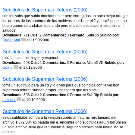
Subtitulos de Superman Returns (2006)
son los subs que subio damianhunter pero corregidos un poco mejor arregle
los errores de los nombres de los archivos el cd1 por el 2 y el cd2 por el uno
que algunos se andaban quejando pero era solo eso espero los disfruten!
saludos!
Downloads:
711
Cds:
2
Comentarios:
3
Formato:
SubRip
Subido por:
QueenAmi
el
21/09/2006
Subtitulos de Superman Returns (2006)
extraidos del , en ingles y espanol
Downloads:
698
Cds:
1
Comentarios:
0
Formato:
MicroDVD
Subido por:
cioarg
el
17/12/2006
Subtitulos de Superman Returns (2006)
tome un subtitulo para un cd y lo dividi para que coincida con la version
superman returns subbed proper -rpt espero que les sirva
Downloads:
686
Cds:
2
Comentarios:
0
Formato:
SubRip
Subido por:
remachi
el
10/10/2006
Subtitulos de Superman Returns (2006)
estos subtitulos son para la version superman returns -prc tamano del
archivo 1,372 084 kb bajada del e, encontre uno subtitulos aqui y los uni en
un solo archivo, tuve que renumerar el segundo archivo para unirlo, no se
otro me