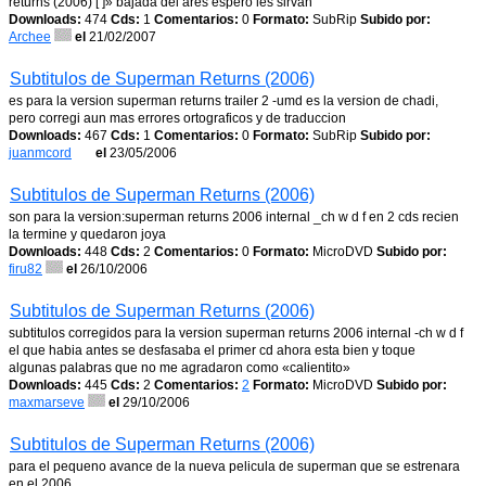
returns (2006) [ ]» bajada del ares espero les sirvan
Downloads:
474
Cds:
1
Comentarios:
0
Formato:
SubRip
Subido por:
Archee
el
21/02/2007
Subtitulos de Superman Returns (2006)
es para la version superman returns trailer 2 -umd es la version de chadi,
pero corregi aun mas errores ortograficos y de traduccion
Downloads:
467
Cds:
1
Comentarios:
0
Formato:
SubRip
Subido por:
juanmcord
el
23/05/2006
Subtitulos de Superman Returns (2006)
son para la version:superman returns 2006 internal _ch w d f en 2 cds recien
la termine y quedaron joya
Downloads:
448
Cds:
2
Comentarios:
0
Formato:
MicroDVD
Subido por:
firu82
el
26/10/2006
Subtitulos de Superman Returns (2006)
subtitulos corregidos para la version superman returns 2006 internal -ch w d f
el que habia antes se desfasaba el primer cd ahora esta bien y toque
algunas palabras que no me agradaron como «calientito»
Downloads:
445
Cds:
2
Comentarios:
2
Formato:
MicroDVD
Subido por:
maxmarseve
el
29/10/2006
Subtitulos de Superman Returns (2006)
para el pequeno avance de la nueva pelicula de superman que se estrenara
en el 2006