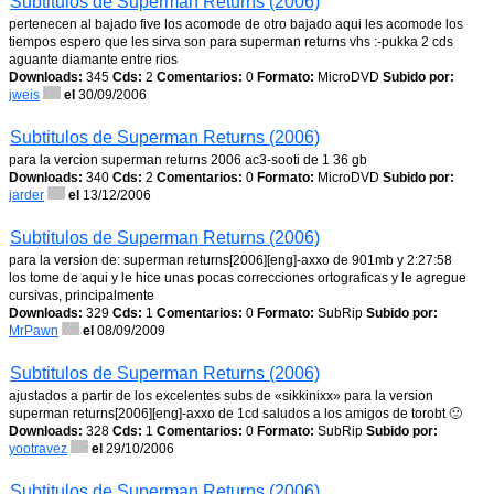
Subtitulos de Superman Returns (2006)
pertenecen al bajado five los acomode de otro bajado aqui les acomode los
tiempos espero que les sirva son para superman returns vhs :-pukka 2 cds
aguante diamante entre rios
Downloads:
345
Cds:
2
Comentarios:
0
Formato:
MicroDVD
Subido por:
jweis
el
30/09/2006
Subtitulos de Superman Returns (2006)
para la vercion superman returns 2006 ac3-sooti de 1 36 gb
Downloads:
340
Cds:
2
Comentarios:
0
Formato:
MicroDVD
Subido por:
jarder
el
13/12/2006
Subtitulos de Superman Returns (2006)
para la version de: superman returns[2006][eng]-axxo de 901mb y 2:27:58
los tome de aqui y le hice unas pocas correcciones ortograficas y le agregue
cursivas, principalmente
Downloads:
329
Cds:
1
Comentarios:
0
Formato:
SubRip
Subido por:
MrPawn
el
08/09/2009
Subtitulos de Superman Returns (2006)
ajustados a partir de los excelentes subs de «sikkinixx» para la version
superman returns[2006][eng]-axxo de 1cd saludos a los amigos de torobt 🙂
Downloads:
328
Cds:
1
Comentarios:
0
Formato:
SubRip
Subido por:
yootravez
el
29/10/2006
Subtitulos de Superman Returns (2006)