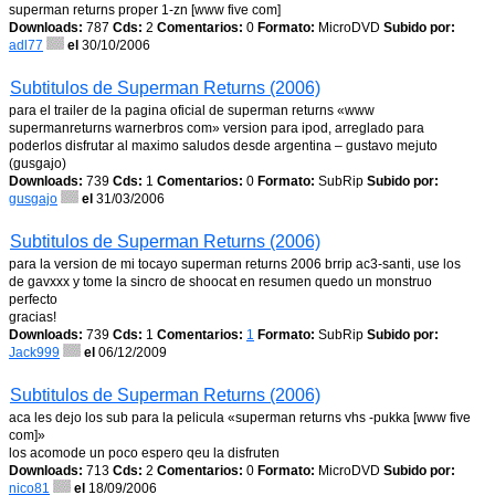
superman returns proper 1-zn [www five com]
Downloads:
787
Cds:
2
Comentarios:
0
Formato:
MicroDVD
Subido por:
adl77
el
30/10/2006
Subtitulos de Superman Returns (2006)
para el trailer de la pagina oficial de superman returns «www
supermanreturns warnerbros com» version para ipod, arreglado para
poderlos disfrutar al maximo saludos desde argentina – gustavo mejuto
(gusgajo)
Downloads:
739
Cds:
1
Comentarios:
0
Formato:
SubRip
Subido por:
gusgajo
el
31/03/2006
Subtitulos de Superman Returns (2006)
para la version de mi tocayo superman returns 2006 brrip ac3-santi, use los
de gavxxx y tome la sincro de shoocat en resumen quedo un monstruo
perfecto
gracias!
Downloads:
739
Cds:
1
Comentarios:
1
Formato:
SubRip
Subido por:
Jack999
el
06/12/2009
Subtitulos de Superman Returns (2006)
aca les dejo los sub para la pelicula «superman returns vhs -pukka [www five
com]»
los acomode un poco espero qeu la disfruten
Downloads:
713
Cds:
2
Comentarios:
0
Formato:
MicroDVD
Subido por:
nico81
el
18/09/2006