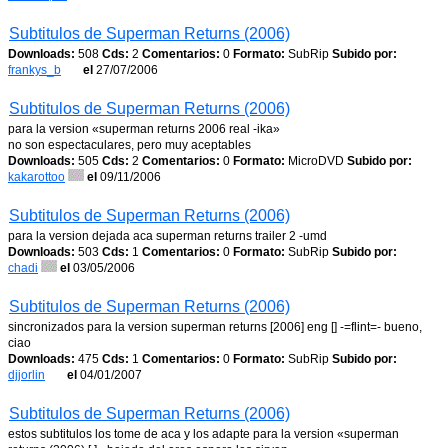
Subtitulos de Superman Returns (2006)
Downloads:
508
Cds:
2
Comentarios:
0
Formato:
SubRip
Subido por:
frankys_b
el
27/07/2006
Subtitulos de Superman Returns (2006)
para la version «superman returns 2006 real -ika»
no son espectaculares, pero muy aceptables
Downloads:
505
Cds:
2
Comentarios:
0
Formato:
MicroDVD
Subido por:
kakarottoo
el
09/11/2006
Subtitulos de Superman Returns (2006)
para la version dejada aca superman returns trailer 2 -umd
Downloads:
503
Cds:
1
Comentarios:
0
Formato:
SubRip
Subido por:
chadi
el
03/05/2006
Subtitulos de Superman Returns (2006)
sincronizados para la version superman returns [2006] eng [] -=flint=- bueno,
ciao
Downloads:
475
Cds:
1
Comentarios:
0
Formato:
SubRip
Subido por:
djjorlin
el
04/01/2007
Subtitulos de Superman Returns (2006)
estos subtitulos los tome de aca y los adapte para la version «superman