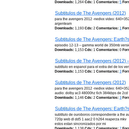
Downloads:
1,264
Cds:
1
Comentarios:
5
For
Subtitulos de The Avengers (2012)
para the avengers 2012 -nedivx video: 640×35
argenteam
Downloads:
1,193
Cds:
2
Comentarios:
1
For
Subtitulos de The Avengers: Earth?
episodio 12-13 – gamma world de 350mb versi
Downloads:
1,153
Cds:
1
Comentarios:
0
For
Subtitulos de The Avengers (2012) –
subtitulo en espanol para el extra del de los ve
Downloads:
1,153
Cds:
1
Comentarios:
3
For
Subtitulos de The Avengers (2012)
para the avengers 2012 -nedivx video: 640×35
audio: dolby ac3 48000hz 6ch 384kbps de 2cd t
Downloads:
1,146
Cds:
2
Comentarios:
3
For
Subtitulos de The Avengers: Earth?
subtitulo de ouroboros correspondiente a the a
720p web dl dd5 1 aac2 0 h264 reaperza mkv
estos estan sincronizados por mi
Downloads:
1,138
Cds:
1
Comentarios:
2
For