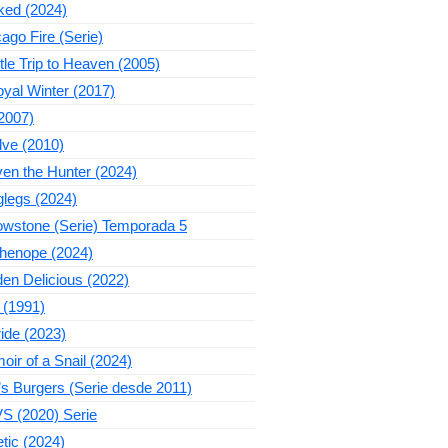
ked (2024)
ago Fire (Serie)
ttle Trip to Heaven (2005)
yal Winter (2017)
2007)
lve (2010)
en the Hunter (2024)
legs (2024)
owstone (Serie) Temporada 5
thenope (2024)
en Delicious (2022)
 (1991)
ide (2023)
ir of a Snail (2024)
s Burgers (Serie desde 2011)
S (2020) Serie
tic (2024)