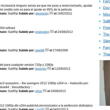
Far
 mcclassick ninguno servia asi que me puse a resincronizarlo, ajustar
Day
 mi credito solo es para el ajuste en 95% de la pelicula
mato:
SubRip
Subido por:
alesxesky
el
14/02/2011
Mis
Salt
Fre
264-refined
mato:
SubRip
Subido por:
enanodog
el
24/08/2012
The
Sile
Far
mato:
SubRip
Subido por:
apelitti
el
27/08/2006
Tha
 del para cualquier version 720p y 1080p
mato:
SubRip
Subido por:
tavorner
el
12/09/2013
 ac3-assassins – the avengers 2012 1080p x264-rx – traducido por:
ow84 :: thesubfactory ::
mato:
SubRip
Subido por:
Izhar
el
24/08/2012
012 1080p dts x264-publichd,sincronizados a la perfeccion disfrutalos
mato:
SubRip
Subido por:
Lios95
el
04/02/2013