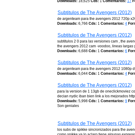
Downloads:
18,625
Cds:
1
Comentarios:
17
F
Subtitulos de The Avengers (2012)
de argenteam para the avengers 2012 720p x2
Downloads:
6,766
Cds:
1
Comentarios:
4
For
Subtitulos de The Avengers (2012)
subtitulos 2 0 para las versiones cam , the av
the avengers 2012 cam -voodoo, lineas largas y
Downloads:
6,688
Cds:
1
Comentarios:
6
For
Subtitulos de The Avengers (2012)
de argenteam para the avengers 2012 1080p d
Downloads:
6,044
Cds:
1
Comentarios:
4
For
Subtitulos de The Avengers (2012)
para la version de 1 13gb de oneclickmoviez c
decian nydic iban bien link a los mejorados h
Downloads:
5,998
Cds:
1
Comentarios:
9
For
Son geniales
Subtitulos de The Avengers (2012)
los subs de spikke sincronizados para the ave
como spikke ya lo aclaro tiene algunas expres