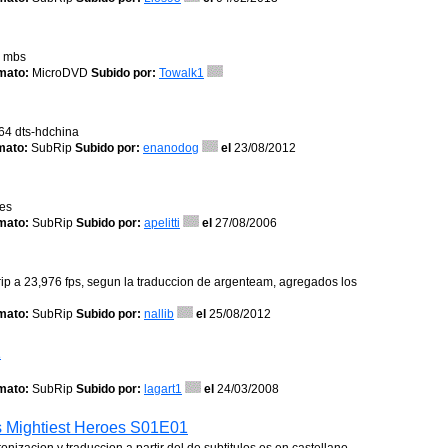
0 mbs
mato:
MicroDVD
Subido por:
Towalk1
64 dts-hdchina
mato:
SubRip
Subido por:
enanodog
el
23/08/2012
mes
mato:
SubRip
Subido por:
apelitti
el
27/08/2006
s rip a 23,976 fps, segun la traduccion de argenteam, agregados los
mato:
SubRip
Subido por:
nallib
el
25/08/2012
1
mato:
SubRip
Subido por:
lagart1
el
24/03/2008
s Mightiest Heroes S01E01