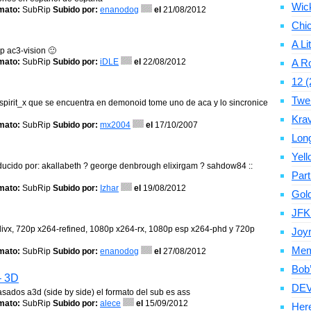
Wic
mato:
SubRip
Subido por:
enanodog
el
21/08/2012
Chic
A Li
p ac3-vision 🙂
mato:
SubRip
Subido por:
iDLE
el
22/08/2012
A Ro
12 (
Twe
f_spirit_x que se encuentra en demonoid tome uno de aca y lo sincronice
Krav
mato:
SubRip
Subido por:
mx2004
el
17/10/2007
Long
Yell
raducido por: akallabeth ? george denbrough elixirgam ? sahdow84 ::
Par
mato:
SubRip
Subido por:
Izhar
el
19/08/2012
Gold
JFK
edivx, 720p x264-refined, 1080p x264-rx, 1080p esp x264-phd y 720p
Joyr
Memo
mato:
SubRip
Subido por:
enanodog
el
27/08/2012
Bob’
– 3D
DEV
ados a3d (side by side) el formato del sub es ass
mato:
SubRip
Subido por:
alece
el
15/09/2012
Here