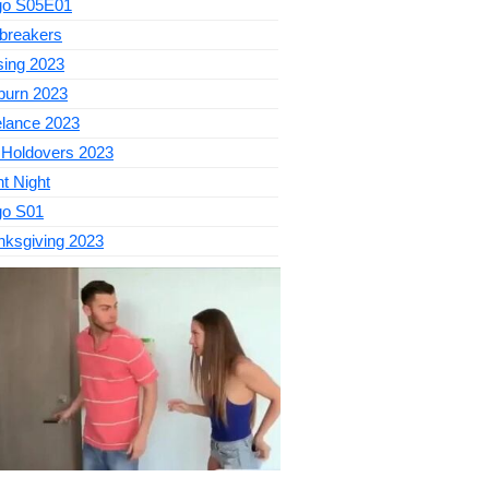
go S05E01
breakers
sing 2023
burn 2023
elance 2023
 Holdovers 2023
nt Night
go S01
nksgiving 2023