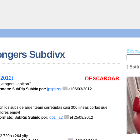
Busca
engers Subdivx
[ Está
(2012)
avengers -ignition?
rmato:
SubRip
Subido por:
jpspitzer
el
06/03/2012
n los subs de argenteam corregidas casi 300 lineas cortas que
nores enjoy!
ormato:
SubRip
Subido por:
gozilla2
el
25/08/2012
2 720p x264 yify