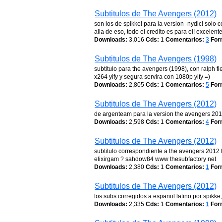
Subtitulos de The Avengers (2012)
son los de spikke! para la version -nydic! sol
alla de eso, todo el credito es para el! excelen
Downloads:
3,016
Cds:
1
Comentarios:
3
For
Subtitulos de The Avengers (1998)
subtitulo para the avengers (1998), con ralph
x264 yify y segura servira con 1080p yify =)
Downloads:
2,805
Cds:
1
Comentarios:
5
For
Subtitulos de The Avengers (2012)
de argenteam para la version the avengers 201
Downloads:
2,598
Cds:
1
Comentarios:
4
For
Subtitulos de The Avengers (2012)
subtitulo correspondiente a the avengers 2012 
elixirgam ? sahdow84 www thesubfactory net
Downloads:
2,380
Cds:
1
Comentarios:
1
For
Subtitulos de The Avengers (2012)
los subs corregidos a espanol latino por spikk
Downloads:
2,335
Cds:
1
Comentarios:
1
For