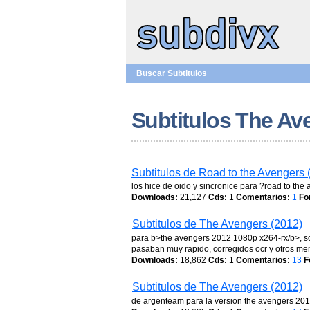
Buscar Subtitulos
Subtitulos The Av
Subtitulos de Road to the Avengers 
los hice de oido y sincronice para ?road to the 
Downloads:
21,127
Cds:
1
Comentarios:
1
Fo
Subtitulos de The Avengers (2012)
para b>the avengers 2012 1080p x264-rx/b>, so
pasaban muy rapido, corregidos ocr y otros me
Downloads:
18,862
Cds:
1
Comentarios:
13
F
Subtitulos de The Avengers (2012)
de argenteam para la version the avengers 201