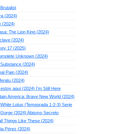
Brutalist
ra (2024)
 (2024)
sa: The Lion King (2024)
clave (2024)
key 17 (2025)
omplete Unknown (2024)
 Substance (2024)
al Pain (2024)
eratu (2024)
estoy aquí (2024) I’m Still Here
tain America: Brave New World (2024)
White Lotus (Temporada 1-2-3) Serie
 Gorge (2024) Abismo Secreto
l Things Like These (2024)
ia Pérez (2024)