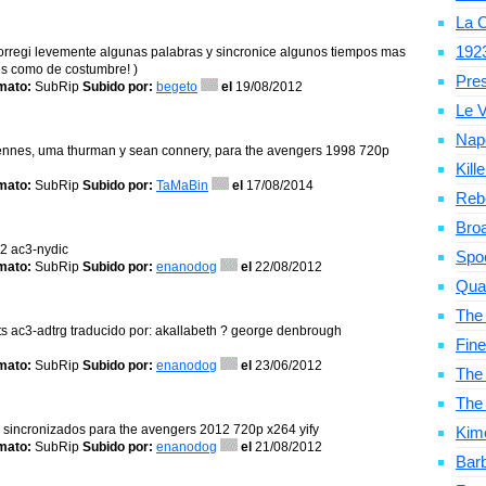
La C
192
o corregi levemente algunas palabras y sincronice algunos tiempos mas
tes como de costumbre! )
Pre
mato:
SubRip
Subido por:
begeto
el
19/08/2012
Le V
Nap
 fiennes, uma thurman y sean connery, para the avengers 1998 720p
Kill
mato:
SubRip
Subido por:
TaMaBin
el
17/08/2014
Reb
Bro
2 ac3-nydic
Spo
mato:
SubRip
Subido por:
enanodog
el
22/08/2012
Qua
The
ts ac3-adtrg traducido por: akallabeth ? george denbrough
Fine
mato:
SubRip
Subido por:
enanodog
el
23/06/2012
The 
The
e, sincronizados para the avengers 2012 720p x264 yify
Kim
mato:
SubRip
Subido por:
enanodog
el
21/08/2012
Bar