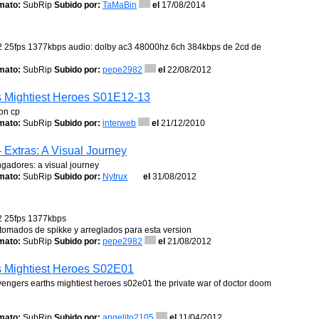
mato:
SubRip
Subido por:
TaMaBin
el
17/08/2014
2 25fps 1377kbps audio: dolby ac3 48000hz 6ch 384kbps de 2cd de
mato:
SubRip
Subido por:
pepe2982
el
22/08/2012
s Mightiest Heroes S01E12-13
on cp
mato:
SubRip
Subido por:
interweb
el
21/12/2010
 Extras: A Visual Journey
ngadores: a visual journey
mato:
SubRip
Subido por:
Nytrux
el
31/08/2012
2 25fps 1377kbps
omados de spikke y arreglados para esta version
mato:
SubRip
Subido por:
pepe2982
el
21/08/2012
s Mightiest Heroes S02E01
vengers earths mightiest heroes s02e01 the private war of doctor doom
mato:
SubRip
Subido por:
angelito2105
el
11/04/2012