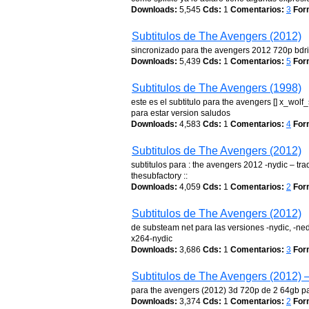
Downloads:
5,545
Cds:
1
Comentarios:
3
For
Subtitulos de The Avengers (2012)
sincronizado para the avengers 2012 720p bdri
Downloads:
5,439
Cds:
1
Comentarios:
5
For
Subtitulos de The Avengers (1998)
este es el subtitulo para the avengers [] x_wol
para estar version saludos
Downloads:
4,583
Cds:
1
Comentarios:
4
For
Subtitulos de The Avengers (2012)
subtitulos para : the avengers 2012 -nydic – t
thesubfactory ::
Downloads:
4,059
Cds:
1
Comentarios:
2
For
Subtitulos de The Avengers (2012)
de substeam net para las versiones -nydic, -n
x264-nydic
Downloads:
3,686
Cds:
1
Comentarios:
3
For
Subtitulos de The Avengers (2012) 
para the avengers (2012) 3d 720p de 2 64gb pas
Downloads:
3,374
Cds:
1
Comentarios:
2
For