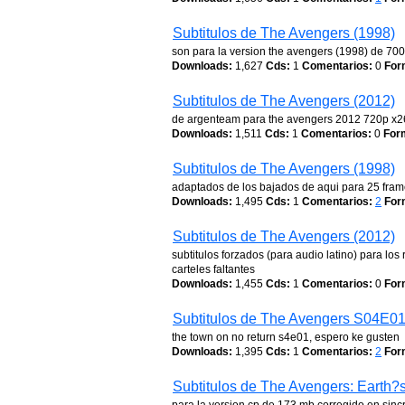
Subtitulos de The Avengers (1998)
son para la version the avengers (1998) de 70
Downloads:
1,627
Cds:
1
Comentarios:
0
For
Subtitulos de The Avengers (2012)
de argenteam para the avengers 2012 720p x2
Downloads:
1,511
Cds:
1
Comentarios:
0
For
Subtitulos de The Avengers (1998)
adaptados de los bajados de aqui para 25 fra
Downloads:
1,495
Cds:
1
Comentarios:
2
For
Subtitulos de The Avengers (2012)
subtitulos forzados (para audio latino) para lo
carteles faltantes
Downloads:
1,455
Cds:
1
Comentarios:
0
For
Subtitulos de The Avengers S04E0
the town on no return s4e01, espero ke gusten
Downloads:
1,395
Cds:
1
Comentarios:
2
For
Subtitulos de The Avengers: Earth?