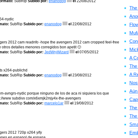
ormato:
SubRip
Subido por:
enanodog
el
22/08/2012
The 
Ano
64-nydic
mato:
SubRip
Subido por:
enanodog
el
22/08/2012
Flow
Mufa
Con
engers 2012 cam readnfo -hope the avengers 2012 cam cropped feel-free
 otros detalles menores corregidos bon apetit 🙂
Mic
mato:
SubRip
Subido por:
JedWryWizard
el
07/05/2012
A C
The
ts x264-publichd
A Re
mato:
SubRip
Subido por:
enanodog
el
23/08/2012
Nosf
Aún 
om-avngrs-nydic porque ninguno de los de aca ni siquiera los que
ttp://www subdivx com/x6xmjk2mjy4x-the-avengers
Cap
mato:
SubRip
Subido por:
marcelo1ar
el
19/08/2012
The 
The
Smal
Emil
ngers 2012 720p x264 yify
iones en espanol de espana