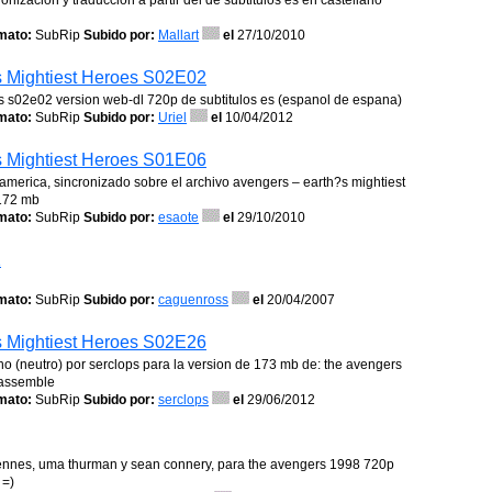
nizacion y traduccion a partir del de subtitulos es en castellano
mato:
SubRip
Subido por:
Mallart
el
27/10/2010
s Mightiest Heroes S02E02
es s02e02 version web-dl 720p de subtitulos es (espanol de espana)
mato:
SubRip
Subido por:
Uriel
el
10/04/2012
s Mightiest Heroes S01E06
n america, sincronizado sobre el archivo avengers – earth?s mightiest
e172 mb
mato:
SubRip
Subido por:
esaote
el
29/10/2010
1
mato:
SubRip
Subido por:
caguenross
el
20/04/2007
s Mightiest Heroes S02E26
no (neutro) por serclops para la version de 173 mb de: the avengers
 assemble
mato:
SubRip
Subido por:
serclops
el
29/06/2012
 fiennes, uma thurman y sean connery, para the avengers 1998 720p
 =)