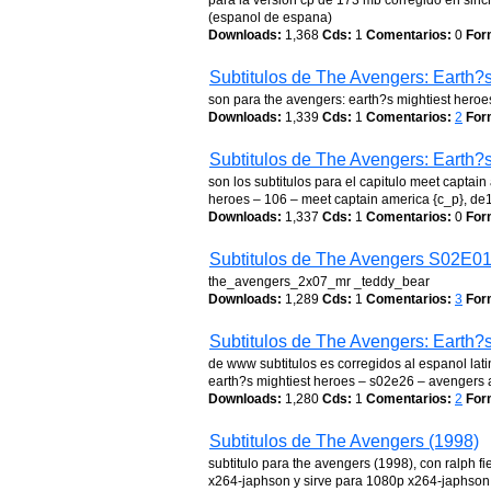
para la version cp de 173 mb corregido en sincro
(espanol de espana)
Downloads:
1,368
Cds:
1
Comentarios:
0
For
Subtitulos de The Avengers: Earth?
son para the avengers: earth?s mightiest hero
Downloads:
1,339
Cds:
1
Comentarios:
2
For
Subtitulos de The Avengers: Earth?
son los subtitulos para el capitulo meet captai
heroes – 106 – meet captain america {c_p}, d
Downloads:
1,337
Cds:
1
Comentarios:
0
For
Subtitulos de The Avengers S02E0
the_avengers_2x07_mr _teddy_bear
Downloads:
1,289
Cds:
1
Comentarios:
3
For
Subtitulos de The Avengers: Earth?
de www subtitulos es corregidos al espanol lati
earth?s mightiest heroes – s02e26 – avengers
Downloads:
1,280
Cds:
1
Comentarios:
2
For
Subtitulos de The Avengers (1998)
subtitulo para the avengers (1998), con ralph
x264-japhson y sirve para 1080p x264-japhson