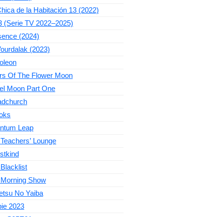
hica de la Habitación 13 (2022)
3 (Serie TV 2022–2025)
sence (2024)
ourdalak (2023)
oleon
ers Of The Flower Moon
el Moon Part One
adchurch
oks
ntum Leap
 Teachers’ Lounge
stkind
Blacklist
 Morning Show
etsu No Yaiba
bie 2023