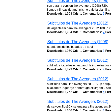
Subtitulos de The Avengers (1998)
son para la version the avengers (1998) 720p –
tiempo y lineas de aqui mismo baje la plantilla,
Downloads:
1,968
Cds:
1
Comentarios:
1
For
Subtitulos de The Avengers (2012)
de argenteam para the avengers 2012 1080p x
Downloads:
1,964
Cds:
1
Comentarios:
2
For
Subtitulos de The Avengers (1998)
adaptados de los bajados de aqui
Downloads:
1,960
Cds:
1
Comentarios:
3
For
Subtitulos de The Avengers (2012)
subtitulos forzados en espanol latino extraidos
Downloads:
1,829
Cds:
1
Comentarios:
2
For
Subtitulos de The Avengers (2012)
subtitulos para : the avengers 2012 720p bdrip
akallabeth ? george denbrough elixirgam ? sahd
Downloads:
1,752
Cds:
1
Comentarios:
4
For
Subtitulos de The Avengers (2012)
de sawyer, lios95 y selena para the avengers 2
Downloads:
1,656
Cds:
1
Comentarios:
1
For