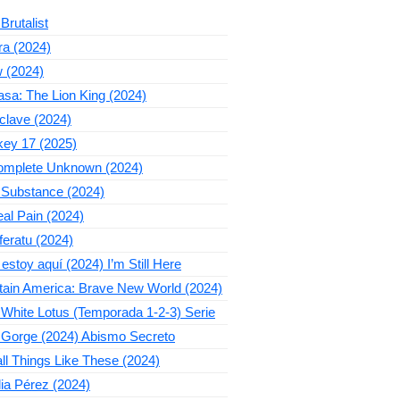
Brutalist
ra (2024)
 (2024)
sa: The Lion King (2024)
clave (2024)
key 17 (2025)
omplete Unknown (2024)
 Substance (2024)
al Pain (2024)
eratu (2024)
estoy aquí (2024) I’m Still Here
tain America: Brave New World (2024)
White Lotus (Temporada 1-2-3) Serie
 Gorge (2024) Abismo Secreto
l Things Like These (2024)
ia Pérez (2024)