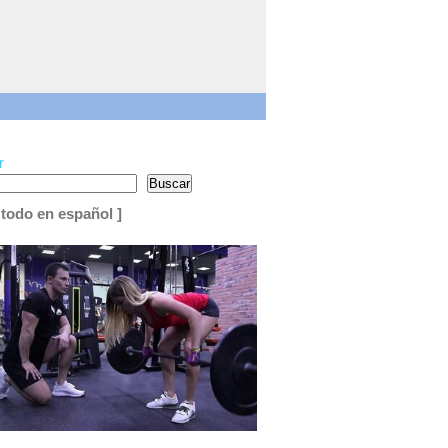
r
Buscar
 todo en español ]