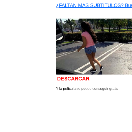
¿FALTAN MÁS SUBTÍTULOS? Bus
Y la pelicula se puede conseguir gratis