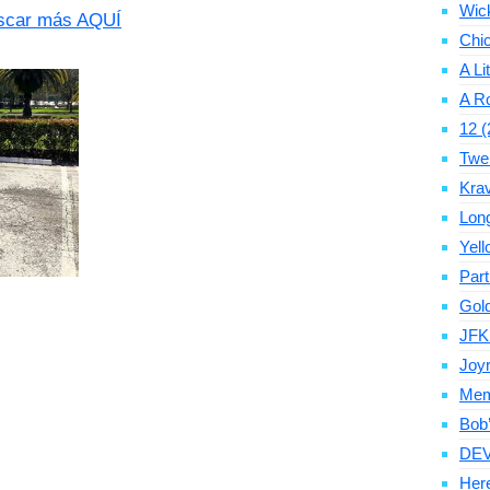
Wic
car más AQUÍ
Chic
A Li
A Ro
12 (
Twe
Krav
Long
Yell
Par
Gold
JFK
Joyr
Memo
Bob’
DEV
Here