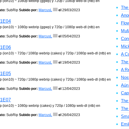
ip (ion10) ~ 1080p webrip (ggwp) y 720p / 1080p web-dl (ntb) en
The 
to:
SubRip
Subido por:
MarcusL
el
29/03/2023
Ano
S01E04
Flow
ip (ion10) ~ 1080p webrip (ggwp) y 720p / 1080p web-dl (ntb) en
Mufa
to:
SubRip
Subido por:
MarcusL
el
05/04/2023
Con
Mic
S01E06
ip (ion10) ~ 720p / 1080p webrip (cakes) y 720p / 1080p web-dl (ntb) en
A C
The
to:
SubRip
Subido por:
MarcusL
el
19/04/2023
A Re
S01E05
Nosf
ip (ion10) ~ 720p / 1080p webrip (cakes) y 720p / 1080p web-dl (ntb) en
Aún 
to:
SubRip
Subido por:
MarcusL
el
12/04/2023
Cap
S01E07
The 
ip (ion10) ~ 1080p webrip (cakes) y 720p / 1080p web-dl (ntb) en
The
to:
SubRip
Subido por:
MarcusL
el
26/04/2023
Smal
Emil