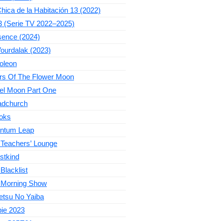
hica de la Habitación 13 (2022)
3 (Serie TV 2022–2025)
sence (2024)
ourdalak (2023)
oleon
ers Of The Flower Moon
el Moon Part One
adchurch
oks
ntum Leap
 Teachers’ Lounge
stkind
Blacklist
 Morning Show
etsu No Yaiba
bie 2023