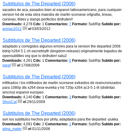
Subtitulos de The Departed (2006)
sacados de aca, pasados bien al espanol latinoamericano, para cualquier
version hd de esta obra maestra de martin scorsese ortgrafia, lineas,
cursivas, tildes y slangs perfectos disfruten!!
Downloads:
4,278
Cds:
1
Comentarios:
7
Formato:
SubRip
Subido por:
arimac2012
el
03/03/2012
Subtitulos de The Departed (2006)
adaptado y corregidos algunos errores para la version the departed 2006
bdrip h264 5 1 ch-secretmyth (kingdom-release) originalmente bajados de
opensubtitles org que lo disfruten! salu2
Downloads:
4,261
Cds:
1
Comentarios:
6
Formato:
SubRip
Subido por:
garaf
el
17/08/2009
Subtitulos de The Departed (2006)
infiltrados / los infiltrados de martin scorsese extraidos de resincronizados
para 1080p dts x264 dxva-eureka y hd 720p x264 ac3-5 1-ill (distintas
sincros) espanol europeo
Downloads:
4,140
Cds:
1
Comentarios:
3
Formato:
SubRip
Subido por:
ShooCat
el
29/11/2009
Subtitulos de The Departed (2006)
son los subtitulos hechos por phily, adaptados para the departed -pukka
Downloads:
4,091
Cds:
2
Comentarios:
1
Formato:
SubRip
Subido por:
alma_mater
el
01/11/2006