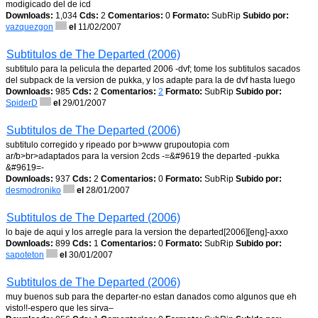
modigicado del de icd
Downloads:
1,034
Cds:
2
Comentarios:
0
Formato:
SubRip
Subido por:
vazquezgon
el
11/02/2007
Subtitulos de The Departed (2006)
subtitulo para la pelicula the departed 2006 -dvf; tome los subtitulos sacados
del subpack de la version de pukka, y los adapte para la de dvf hasta luego
Downloads:
985
Cds:
2
Comentarios:
2
Formato:
SubRip
Subido por:
SpiderD
el
29/01/2007
Subtitulos de The Departed (2006)
subtitulo corregido y ripeado por b>www grupoutopia com
ar/b>br>adaptados para la version 2cds -=&#9619 the departed -pukka
&#9619=-
Downloads:
937
Cds:
2
Comentarios:
0
Formato:
SubRip
Subido por:
desmodroniko
el
28/01/2007
Subtitulos de The Departed (2006)
lo baje de aqui y los arregle para la version the departed[2006][eng]-axxo
Downloads:
899
Cds:
1
Comentarios:
0
Formato:
SubRip
Subido por:
sapoteton
el
30/01/2007
Subtitulos de The Departed (2006)
muy buenos sub para the departer-no estan danados como algunos que eh
visto!!-espero que les sirva–