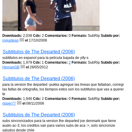
Downloads:
2,038
Cds:
2
Comentarios:
0
Formato:
SubRip
Subido por:
roguideas
el
17/10/2006
Subtitulos de The Departed (2006)
subtitulos en espanol para la pelicula bajada de yify-s
Downloads:
1,979
Cds:
1
Comentarios:
2
Formato:
SubRip
Subido por:
HernanGB
el
28/05/2012
Subtitulos de The Departed (2006)
para la version the departed -pukka agregue las lineas que faltaban, corregi
las faltas de ortografia, los tiempos estos son los subtitulos que vas a querer
te
Downloads:
1,946
Cds:
2
Comentarios:
0
Formato:
SubRip
Subido por:
ripper77
el
08/11/2006
Subtitulos de The Departed (2006)
subs sincronizados para la version the departed joe denmark que tiene
audio ac-3, los creditos van para varios subs de aca :>, solo sincronize
saludos desde chile