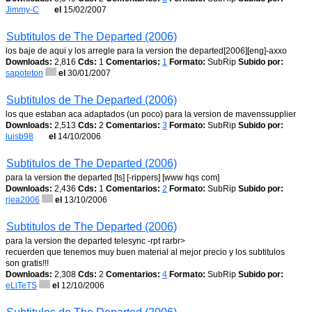
Jimmy-C
el
15/02/2007
Subtitulos de The Departed (2006)
los baje de aqui y los arregle para la version the departed[2006][eng]-axxo
Downloads:
2,816
Cds:
1
Comentarios:
1
Formato:
SubRip
Subido por:
sapoteton
el
30/01/2007
Subtitulos de The Departed (2006)
los que estaban aca adaptados (un poco) para la version de mavenssupplier
Downloads:
2,513
Cds:
2
Comentarios:
3
Formato:
SubRip
Subido por:
luisb98
el
14/10/2006
Subtitulos de The Departed (2006)
para la version the departed [ts] [-rippers] [www hqs com]
Downloads:
2,436
Cds:
1
Comentarios:
2
Formato:
SubRip
Subido por:
rjea2006
el
13/10/2006
Subtitulos de The Departed (2006)
para la version the departed telesync -rpt rarbr>
recuerden que tenemos muy buen material al mejor precio y los subtitulos
son gratis!!!
Downloads:
2,308
Cds:
2
Comentarios:
4
Formato:
SubRip
Subido por:
eLiTeTS
el
12/10/2006