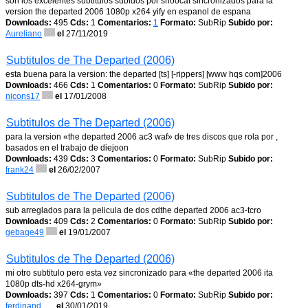
son los excelentes subtitulos subidos por shoocat sincronizados para la
version the departed 2006 1080p x264 yify en espanol de espana
Downloads:
495
Cds:
1
Comentarios:
1
Formato:
SubRip
Subido por:
Aureliano
el
27/11/2019
Subtitulos de The Departed (2006)
esta buena para la version: the departed [ts] [-rippers] [www hqs com]2006
Downloads:
466
Cds:
1
Comentarios:
0
Formato:
SubRip
Subido por:
nicons17
el
17/01/2008
Subtitulos de The Departed (2006)
para la version «the departed 2006 ac3 waf» de tres discos que rola por ,
basados en el trabajo de diejoon
Downloads:
439
Cds:
3
Comentarios:
0
Formato:
SubRip
Subido por:
frank24
el
26/02/2007
Subtitulos de The Departed (2006)
sub arreglados para la pelicula de dos cdthe departed 2006 ac3-tcro
Downloads:
409
Cds:
2
Comentarios:
0
Formato:
SubRip
Subido por:
gebage49
el
19/01/2007
Subtitulos de The Departed (2006)
mi otro subtitulo pero esta vez sincronizado para «the departed 2006 ita
1080p dts-hd x264-grym»
Downloads:
397
Cds:
1
Comentarios:
0
Formato:
SubRip
Subido por:
ferdinand
el
30/01/2019