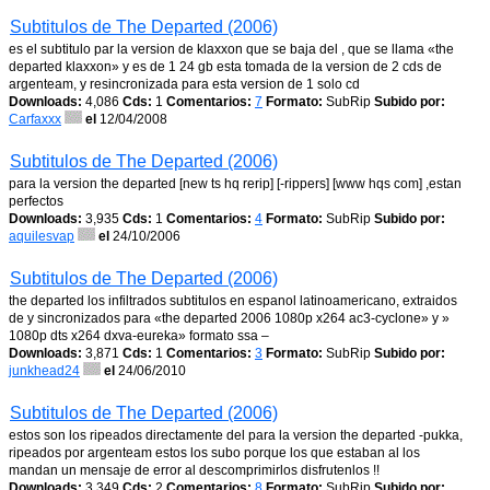
Subtitulos de The Departed (2006)
es el subtitulo par la version de klaxxon que se baja del , que se llama «the
departed klaxxon» y es de 1 24 gb esta tomada de la version de 2 cds de
argenteam, y resincronizada para esta version de 1 solo cd
Downloads:
4,086
Cds:
1
Comentarios:
7
Formato:
SubRip
Subido por:
Carfaxxx
el
12/04/2008
Subtitulos de The Departed (2006)
para la version the departed [new ts hq rerip] [-rippers] [www hqs com] ,estan
perfectos
Downloads:
3,935
Cds:
1
Comentarios:
4
Formato:
SubRip
Subido por:
aquilesvap
el
24/10/2006
Subtitulos de The Departed (2006)
the departed los infiltrados subtitulos en espanol latinoamericano, extraidos
de y sincronizados para «the departed 2006 1080p x264 ac3-cyclone» y »
1080p dts x264 dxva-eureka» formato ssa –
Downloads:
3,871
Cds:
1
Comentarios:
3
Formato:
SubRip
Subido por:
junkhead24
el
24/06/2010
Subtitulos de The Departed (2006)
estos son los ripeados directamente del para la version the departed -pukka,
ripeados por argenteam estos los subo porque los que estaban al los
mandan un mensaje de error al descomprimirlos disfrutenlos !!
Downloads:
3,349
Cds:
2
Comentarios:
8
Formato:
SubRip
Subido por: