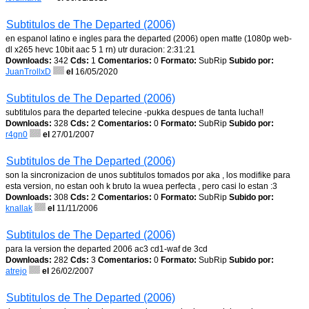
Subtitulos de The Departed (2006)
en espanol latino e ingles para the departed (2006) open matte (1080p web-
dl x265 hevc 10bit aac 5 1 rn) utr duracion: 2:31:21
Downloads:
342
Cds:
1
Comentarios:
0
Formato:
SubRip
Subido por:
JuanTrollxD
el
16/05/2020
Subtitulos de The Departed (2006)
subtitulos para the departed telecine -pukka despues de tanta lucha!!
Downloads:
328
Cds:
2
Comentarios:
0
Formato:
SubRip
Subido por:
r4gn0
el
27/01/2007
Subtitulos de The Departed (2006)
son la sincronizacion de unos subtitulos tomados por aka , los modifike para
esta version, no estan ooh k bruto la wuea perfecta , pero casi lo estan :3
Downloads:
308
Cds:
2
Comentarios:
0
Formato:
SubRip
Subido por:
knallak
el
11/11/2006
Subtitulos de The Departed (2006)
para la version the departed 2006 ac3 cd1-waf de 3cd
Downloads:
282
Cds:
3
Comentarios:
0
Formato:
SubRip
Subido por:
atrejo
el
26/02/2007
Subtitulos de The Departed (2006)