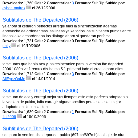
Downloads:
1,760
Cds:
2
Comentarios:
3
Formato:
SubRip
Subido por:
cyber_matrox
el
26/12/2006
Subtitulos de The Departed (2006)
ya ahora si kedaron perfectos arregle mas la sincronizacion ademas
aproveche de ordenar mas las lineas ya ke todos los sub tienen puntos entre
lineas lo ke desordenaba los dialogo ahora si quedaron perfecto
Downloads:
1,731
Cds:
2
Comentarios:
0
Formato:
SubRip
Subido por:
phily
el
19/10/2006
Subtitulos de The Departed (2006)
tome unos que habia aca y los resincronice para la version the departed
2006 1080p vc-1 remux dts-hd ma 5 1-primehd todo el credito para ellos
Downloads:
1,713
Cds:
1
Comentarios:
3
Formato:
SubRip
Subido por:
AllEyezOnMe
el
14/01/2014
Subtitulos de The Departed (2006)
tome uno de aca y corregi mejor sus tiempos este esta perfecto adaptado a
la version de pukka, falta corregir algunas cositas pero este es el mejor
adaptado en sincrinizacion
Downloads:
1,630
Cds:
2
Comentarios:
1
Formato:
SubRip
Subido por:
fml2006
el
18/10/2006
Subtitulos de The Departed (2006)
son para la version: the departed -pukka (697mb/697mb) los baje de otra