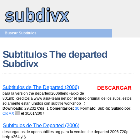
Buscar Subtitulos
Subtitulos The departed
Subdivx
Subtitulos de The Departed (2006)
para la version the departed[2006][eng]-axxo de
801mb, creditos a www asia-team net por el ripeo original de los subs, estos
solamente estan unidos con subtitle workshop =)
Downloads:
29,232
Cds:
1
Comentarios:
30
Formato:
SubRip
Subido por:
OldMX
el
30/01/2007
Subtitulos de The Departed (2006)
descargados de opensubtitles org para la version the departed 2006 720p
brrip x264 yify