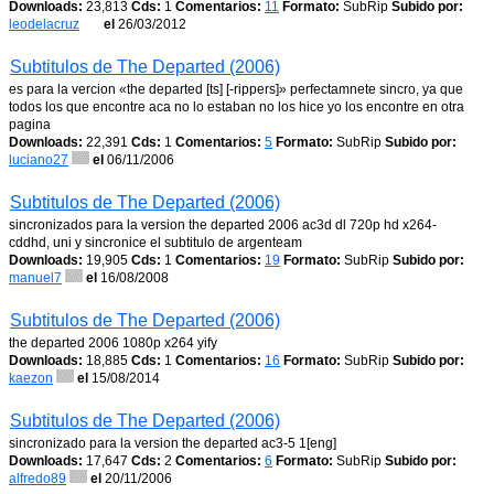
Downloads:
23,813
Cds:
1
Comentarios:
11
Formato:
SubRip
Subido por:
leodelacruz
el
26/03/2012
Subtitulos de The Departed (2006)
es para la vercion «the departed [ts] [-rippers]» perfectamnete sincro, ya que
todos los que encontre aca no lo estaban no los hice yo los encontre en otra
pagina
Downloads:
22,391
Cds:
1
Comentarios:
5
Formato:
SubRip
Subido por:
luciano27
el
06/11/2006
Subtitulos de The Departed (2006)
sincronizados para la version the departed 2006 ac3d dl 720p hd x264-
cddhd, uni y sincronice el subtitulo de argenteam
Downloads:
19,905
Cds:
1
Comentarios:
19
Formato:
SubRip
Subido por:
manuel7
el
16/08/2008
Subtitulos de The Departed (2006)
the departed 2006 1080p x264 yify
Downloads:
18,885
Cds:
1
Comentarios:
16
Formato:
SubRip
Subido por:
kaezon
el
15/08/2014
Subtitulos de The Departed (2006)
sincronizado para la version the departed ac3-5 1[eng]
Downloads:
17,647
Cds:
2
Comentarios:
6
Formato:
SubRip
Subido por:
alfredo89
el
20/11/2006