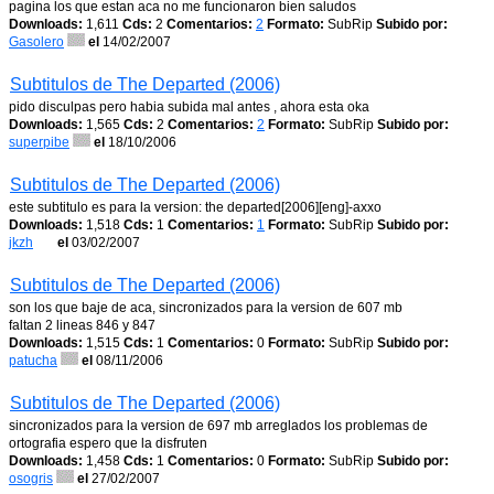
pagina los que estan aca no me funcionaron bien saludos
Downloads:
1,611
Cds:
2
Comentarios:
2
Formato:
SubRip
Subido por:
Gasolero
el
14/02/2007
Subtitulos de The Departed (2006)
pido disculpas pero habia subida mal antes , ahora esta oka
Downloads:
1,565
Cds:
2
Comentarios:
2
Formato:
SubRip
Subido por:
superpibe
el
18/10/2006
Subtitulos de The Departed (2006)
este subtitulo es para la version: the departed[2006][eng]-axxo
Downloads:
1,518
Cds:
1
Comentarios:
1
Formato:
SubRip
Subido por:
jkzh
el
03/02/2007
Subtitulos de The Departed (2006)
son los que baje de aca, sincronizados para la version de 607 mb
faltan 2 lineas 846 y 847
Downloads:
1,515
Cds:
1
Comentarios:
0
Formato:
SubRip
Subido por:
patucha
el
08/11/2006
Subtitulos de The Departed (2006)
sincronizados para la version de 697 mb arreglados los problemas de
ortografia espero que la disfruten
Downloads:
1,458
Cds:
1
Comentarios:
0
Formato:
SubRip
Subido por:
osogris
el
27/02/2007