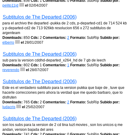
Downloads:
856
Cds:
1
Comentarios:
0
Formato:
SubRip
Subido por:
pelito11jd
el
02/04/2007
Subtitulos de The Departed (2006)
para el archivo the departed -pukka de 2 cds, p-departed-cd1 de 714 524 kb
y p-departed-cd2 de 713 926kb resolucion 656 x 272 subtitulos de
argenteam
Downloads:
850
Cds:
2
Comentarios:
2
Formato:
SubRip
Subido por:
elberro
el
28/01/2007
Subtitulos de The Departed (2006)
sub para la version cddhd-departed_x264_hd de 7 gb de leech
Downloads:
802
Cds:
1
Comentarios:
1
Formato:
SubRip
Subido por:
reverendo
el
28/07/2007
Subtitulos de The Departed (2006)
Este es el verdadero subtitulo para la version pukka que baje de , tuve que
hacerle correcciones pero ahora la verdad que me quedo barbaro, que lo
disfruten
Downloads:
765
Cds:
2
Comentarios:
2
Formato:
SubRip
Subido por:
ludacris
el
25/02/2007
Subtitulos de The Departed (2006)
son los subs para la version de 2 cd tina luzt movies , son los unicos q me
andan, version bajada del ares
Downloads:
741
Cds:
2
Comentarios:
0
Formato:
SubRip
Subido por: