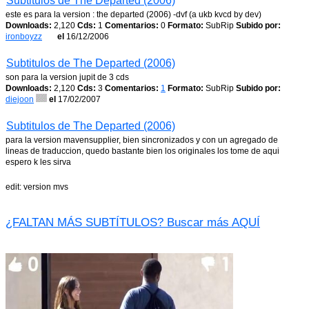
Subtitulos de The Departed (2006)
este es para la version : the departed (2006) -dvf (a ukb kvcd by dev)
Downloads:
2,120
Cds:
1
Comentarios:
0
Formato:
SubRip
Subido por:
ironboyzz
el
16/12/2006
Subtitulos de The Departed (2006)
son para la version jupit de 3 cds
Downloads:
2,120
Cds:
3
Comentarios:
1
Formato:
SubRip
Subido por:
diejoon
el
17/02/2007
Subtitulos de The Departed (2006)
para la version mavensupplier, bien sincronizados y con un agregado de
lineas de traduccion, quedo bastante bien los originales los tome de aqui
espero k les sirva
edit: version mvs
¿FALTAN MÁS SUBTÍTULOS? Buscar más AQUÍ