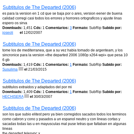
Subtitulos de The Departed (2006)
es para la version en 1 cd que se baja por o ares, version eener de buena
calidad corregi casi todos los errores y horrores ortograficos y ajuste linas
espero os sirva
Downloads:
1,451
Cds:
1
Comentarios:
3
Formato:
SubRip
Subido por:
joseoli
el
12/02/2007
Subtitulos de The Departed (2006)
tome los de mediterranea, que a su vez habia tomado de argenteam, y los
sincronice para la version «the departed 2006 1080p x264-wpi» que pesa 10
6 gb
Downloads:
1,419
Cds:
1
Comentarios:
1
Formato:
SubRip
Subido por:
Susulima
el
21/03/2015
Subtitulos de The Departed (2006)
subtitulos extraidos y adaptados del por mi
Downloads:
1,409
Cds:
1
Comentarios:
1
Formato:
SubRip
Subido por:
HECHISERA
el
30/03/2007
Subtitulos de The Departed (2006)
son los que subio elitest pero ya bien corregidos sacados todos los terminos
como cabron y cono y pasados a un espanol neutro y con lineas cortas y
sacadas todas las u en mayusculas mal puse letras que faltaban en algunas
lineas
the departed telesync x