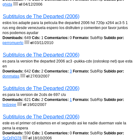
ghida
el
04/12/2006
Subtitulos de The Departed (2006)
estos los adapte para la pelicula the departed 2006 hd 720p x264 ac3-5 1
rus eng desde venezuela espero los disfruten y comenten por favor juntos
nos podemos ayudar
Downloads:
649
Cds:
1
Comentarios:
0
Formato:
SubRip
Subido por:
perromuerto
el
03/11/2010
Subtitulos de The Departed (2006)
es para la version the departed 2006 ac3 -pukka-cdx (osloskop net) que esta
en
Downloads:
642
Cds:
2
Comentarios:
3
Formato:
SubRip
Subido por:
donmatas
el
27/03/2007
Subtitulos de The Departed (2006)
es para la version de 2cds de 697 c/u
Downloads:
621
Cds:
2
Comentarios:
1
Formato:
SubRip
Subido por:
ledzepe
el
19/02/2007
Subtitulos de The Departed (2006)
este es el primer cd estamos en el segundo asi ke nadie duerman vale la
pena la espera
Downloads:
590
Cds:
1
Comentarios:
0
Formato:
SubRip
Subido por:
ScOrPiO78
el
18/10/2006