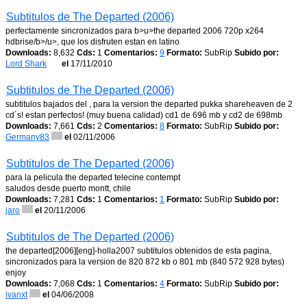
Subtitulos de The Departed (2006)
perfectamente sincronizados para b>u>the departed 2006 720p x264
hdbrise/b>/u>, que los disfruten estan en latino
Downloads:
8,632
Cds:
1
Comentarios:
9
Formato:
SubRip
Subido por:
Lord Shark
el
17/11/2010
Subtitulos de The Departed (2006)
subtitulos bajados del , para la version the departed pukka shareheaven de 2
cd´s! estan perfectos! (muy buena calidad) cd1 de 696 mb y cd2 de 698mb
Downloads:
7,661
Cds:
2
Comentarios:
8
Formato:
SubRip
Subido por:
Germany83
el
02/11/2006
Subtitulos de The Departed (2006)
para la pelicula the departed telecine contempt
saludos desde puerto montt, chile
Downloads:
7,281
Cds:
1
Comentarios:
1
Formato:
SubRip
Subido por:
jaro
el
20/11/2006
Subtitulos de The Departed (2006)
the departed[2006][eng]-holla2007 subtitulos obtenidos de esta pagina,
sincronizados para la version de 820 872 kb o 801 mb (840 572 928 bytes)
enjoy
Downloads:
7,068
Cds:
1
Comentarios:
4
Formato:
SubRip
Subido por:
ivanxt
el
04/06/2008