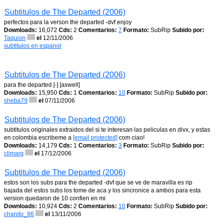
Subtitulos de The Departed (2006)
perfectos para la verson the departed -dvf enjoy
Downloads:
16,072
Cds:
2
Comentarios:
7
Formato:
SubRip
Subido por:
Taquion
el
12/11/2006
subtitulos en espanol
Subtitulos de The Departed (2006)
para the departed [-] [axwell]
Downloads:
15,950
Cds:
1
Comentarios:
10
Formato:
SubRip
Subido por:
sheba79
el
07/11/2006
Subtitulos de The Departed (2006)
subtitulos originales extraidos del si te interesan las peliculas en divx, y estas
en colombia escribeme a
[email protected]
com ciao!
Downloads:
14,179
Cds:
1
Comentarios:
3
Formato:
SubRip
Subido por:
climarq
el
17/12/2006
Subtitulos de The Departed (2006)
estos son los subs para the departed -dvf que se ve de maravilla es rip
bajada del estos subs los tome de aca y los sincronice a ambos para esta
version quedaron de 10 confien en mi
Downloads:
10,924
Cds:
2
Comentarios:
10
Formato:
SubRip
Subido por:
chanito_86
el
13/11/2006