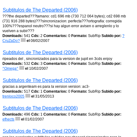
Subtitulos de The Departed (2006)
???the departed???tamano: cd1 696 mb (730 712 064 bytes); cd2 698 mb
(731 916 288 bytes)???sincronizacion: perfecta???ortografia: corregida
100%???espanol neutro???si hay algun error avisen o arreglenlo y lo
vuelven a subir???
Downloads:
541
Cds:
2
Comentarios:
0
Formato:
SubRip
Subido por:
?
CruZaDo?
el
08/02/2007
Subtitulos de The Departed (2006)
ripeados del , sincronizados para la version de jupit en 3cds enjoy
Downloads:
532
Cds:
3
Comentarios:
0
Formato:
SubRip
Subido por:
^Omega^
el
10/02/2007
Subtitulos de The Departed (2006)
gracias a argenteam es para la version version: ac3-
Downloads:
517
Cds:
1
Comentarios:
0
Formato:
SubRip
Subido por:
trenloco2005
el
31/05/2013
Subtitulos de The Departed (2006)
Downloads:
496
Cds:
1
Comentarios:
0
Formato:
SubRip
Subido por:
efhects
el
01/02/2007
Subtitulos de The Departed (2006)