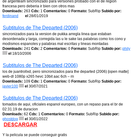
de argenteam sincronizado para versiones probado con el de region
francesa pero deberia ir bien con otros mas
Downloads:
263
Cds:
1
Comentarios:
0
Formato:
SubRip
Subido por:
ferdinand
el
28/01/2019
Subtitulos de The Departed (2006)
sincronizados para la version de pukka arregla linea que estaban
desordenada y larga, corregida las u le sake las palabras como los cono y
modismos espanoles y palabras mal escritas y lineas montadas
Downloads:
241
Cds:
2
Comentarios:
0
Formato:
SubRip
Subido por:
phily
el
18/10/2006
Subtitulos de The Departed (2006)
los de juantrollxd, pero sincronizados para the departed (2006) [open matte]
web-dl 1080p x265 hevc 10bit aac 6ch – rn
Downloads:
109
Cds:
1
Comentarios:
0
Formato:
SubRip
Subido por:
javier100
el
30/07/2021
Subtitulos de The Departed (2006)
tomados de aqui, oficiales espanol europeo, con un repaso para el br de
02:31:19 de duracion
Downloads:
62
Cds:
1
Comentarios:
0
Formato:
SubRip
Subido por:
ghostdog
el
30/01/2022
Y la pelicula se puede conseguir gratis