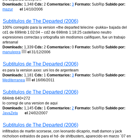
Downloads:
1,348
Cds:
2
Comentarios:
3
Formato:
SubRip
Subido por:
mazur
el
14/10/2006
Subtitulos de The Departed (2006)
100% corregido para la version «the departed telecine -pukka» bajada del
cd1 de 699mb 1:02:04 – cd2 de 698mb 1:18:25 castellano neutro
expresiones correctas y ortografia sin modismos califiquen, fue un trabajo
artesanal
Downloads:
1,339
Cds:
2
Comentarios:
0
Formato:
SubRip
Subido por:
manulepra
el
31/12/2006
Subtitulos de The Departed (2006)
es para la version axxo: uni los de argenteam
Downloads:
1,181
Cds:
1
Comentarios:
3
Formato:
SubRip
Subido por:
Mediterranea
el
16/06/2011
Subtitulos de The Departed (2006)
684mb 640×272
lo corregi de una version de aqui
Downloads:
1,145
Cds:
1
Comentarios:
2
Formato:
SubRip
Subido por:
JavaZeta
el
24/02/2007
Subtitulos de The Departed (2006)
infiltrados de martin scorsese, con leonardo dicaprio, matt damon y jack
nicholson extraidos de para el hd- de shitbusters, aparecido en marzo ´07 en