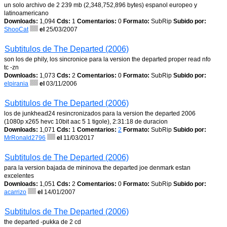
un solo archivo de 2 239 mb (2,348,752,896 bytes) espanol europeo y
latinoamericano
Downloads:
1,094
Cds:
1
Comentarios:
0
Formato:
SubRip
Subido por:
ShooCat
el
25/03/2007
Subtitulos de The Departed (2006)
son los de phily, los sincronice para la version the departed proper read nfo
tc -zn
Downloads:
1,073
Cds:
2
Comentarios:
0
Formato:
SubRip
Subido por:
elpirania
el
03/11/2006
Subtitulos de The Departed (2006)
los de junkhead24 resincronizados para la version the departed 2006
(1080p x265 hevc 10bit aac 5 1 tigole), 2:31:18 de duracion
Downloads:
1,071
Cds:
1
Comentarios:
2
Formato:
SubRip
Subido por:
MrRonald2796
el
11/03/2017
Subtitulos de The Departed (2006)
para la version bajada de mininova the departed joe denmark estan
excelentes
Downloads:
1,051
Cds:
2
Comentarios:
0
Formato:
SubRip
Subido por:
acarrizo
el
14/01/2007
Subtitulos de The Departed (2006)
the departed -pukka de 2 cd