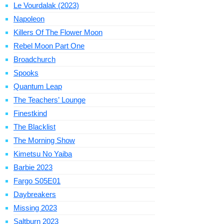
Le Vourdalak (2023)
Napoleon
Killers Of The Flower Moon
Rebel Moon Part One
Broadchurch
Spooks
Quantum Leap
The Teachers’ Lounge
Finestkind
The Blacklist
The Morning Show
Kimetsu No Yaiba
Barbie 2023
Fargo S05E01
Daybreakers
Missing 2023
Saltburn 2023