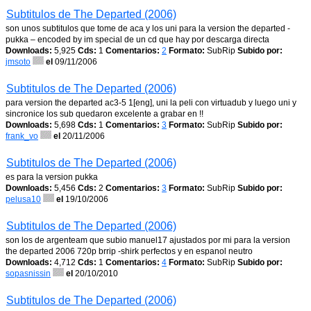
Subtitulos de The Departed (2006)
son unos subtitulos que tome de aca y los uni para la version the departed -
pukka – encoded by im special de un cd que hay por descarga directa
Downloads:
5,925
Cds:
1
Comentarios:
2
Formato:
SubRip
Subido por:
jmsoto
el
09/11/2006
Subtitulos de The Departed (2006)
para version the departed ac3-5 1[eng], uni la peli con virtuadub y luego uni y
sincronice los sub quedaron excelente a grabar en !!
Downloads:
5,698
Cds:
1
Comentarios:
3
Formato:
SubRip
Subido por:
frank_vo
el
20/11/2006
Subtitulos de The Departed (2006)
es para la version pukka
Downloads:
5,456
Cds:
2
Comentarios:
3
Formato:
SubRip
Subido por:
pelusa10
el
19/10/2006
Subtitulos de The Departed (2006)
son los de argenteam que subio manuel17 ajustados por mi para la version
the departed 2006 720p brrip -shirk perfectos y en espanol neutro
Downloads:
4,712
Cds:
1
Comentarios:
4
Formato:
SubRip
Subido por:
sopasnissin
el
20/10/2010
Subtitulos de The Departed (2006)