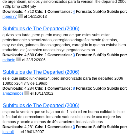
de argenteam, unidos y sincronizados para la version: the departed 2006
720p brrip x264 yify
Downloads:
4,712
Cds:
1
Comentarios:
4
Formato:
SubRip
Subido por:
ripper77
el
14/11/2013
Subtitulos de The Departed (2006)
quizas sea tarde, pero puedo asegurar de que estos subs estan
perfectamente sincronizados, corregidos ortograficamente (acentos,
mayusculas, guiones, lineas agregadas, corregido lo que no estaba bien
traducido, etc ) tambien unos subs ya pegados version
Downloads:
4,680
Cds:
2
Comentarios:
3
Formato:
SubRip
Subido por:
mdbeto
el
23/12/2006
Subtitulos de The Departed (2006)
es el que subio junkhead24, pero sincronizado para the departed 2006
1080p x264 yify de 1,99gb
Downloads:
4,284
Cds:
1
Comentarios:
8
Formato:
SubRip
Subido por:
amazingpos
el
10/11/2012
Subtitulos de The Departed (2006)
es para la version que se baja por de 1 solo cd en buena calidad le hice
infinidad de correcciones tomando varios subtitulos de aca mejore los
tiempos y acorte a menos de 40 caracteres todas las lineas
Downloads:
4,281
Cds:
1
Comentarios:
3
Formato:
SubRip
Subido por:
joseoli
el
19/01/2007