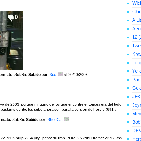
Wic
Chic
A Li
A Ro
12 (
Twe
Krav
Long
Yell
ormato:
SubRip
Subido por:
3po!
el
20/10/2008
Par
Gold
JFK
mayo de 2003, porque ninguno de los que encontre entonces era del todo
Joyr
bastante gente, los subo ahora son para la version de hostile (691 y
Memo
rmato:
SubRip
Subido por:
ShooCat
Bob’
DEV
72 720p brrip x264 yify i pesa: 901mb i dura: 2:27:09 i frame: 23 976fps
Here