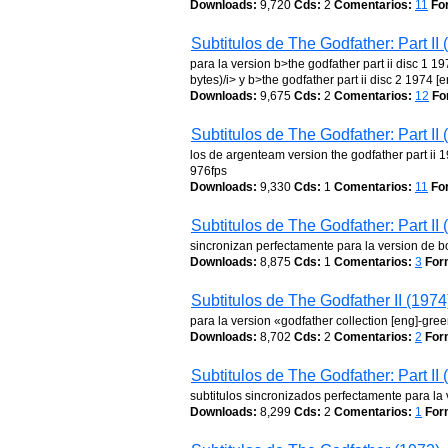
Downloads:
9,720
Cds:
2
Comentarios:
11
Fo
Subtitulos de The Godfather: Part II 
para la version b>the godfather part ii disc 1
bytes)/i> y b>the godfather part ii disc 2 197
Downloads:
9,675
Cds:
2
Comentarios:
12
Fo
Subtitulos de The Godfather: Part II 
los de argenteam version the godfather part ii 1
976fps
Downloads:
9,330
Cds:
1
Comentarios:
11
Fo
Subtitulos de The Godfather: Part II 
sincronizan perfectamente para la version de b
Downloads:
8,875
Cds:
1
Comentarios:
3
For
Subtitulos de The Godfather II (1974
para la version «godfather collection [eng]-gre
Downloads:
8,702
Cds:
2
Comentarios:
2
For
Subtitulos de The Godfather: Part II 
subtitulos sincronizados perfectamente para l
Downloads:
8,299
Cds:
2
Comentarios:
1
For