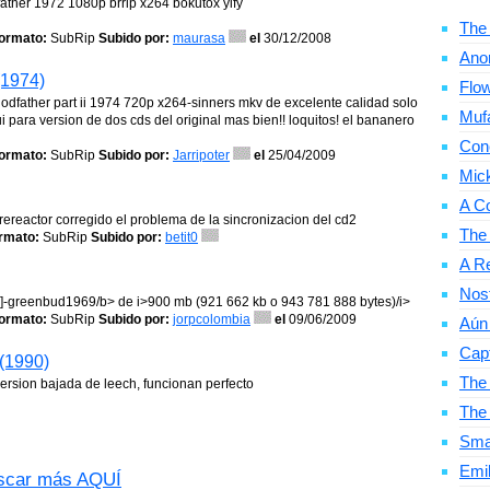
father 1972 1080p brrip x264 bokutox yify
The 
ormato:
SubRip
Subido por:
maurasa
el
30/12/2008
Ano
(1974)
Flow
godfather part ii 1974 720p x264-sinners mkv de excelente calidad solo
Mufa
 para version de dos cds del original mas bien!! loquitos! el bananero
Con
ormato:
SubRip
Subido por:
Jarripoter
el
25/04/2009
Mic
A C
arereactor corregido el problema de la sincronizacion del cd2
The
rmato:
SubRip
Subido por:
betit0
A Re
Nosf
ng]-greenbud1969/b> de i>900 mb (921 662 kb o 943 781 888 bytes)/i>
ormato:
SubRip
Subido por:
jorpcolombia
el
09/06/2009
Aún 
Cap
 (1990)
The 
version bajada de leech, funcionan perfecto
The
Smal
Emil
car más AQUÍ