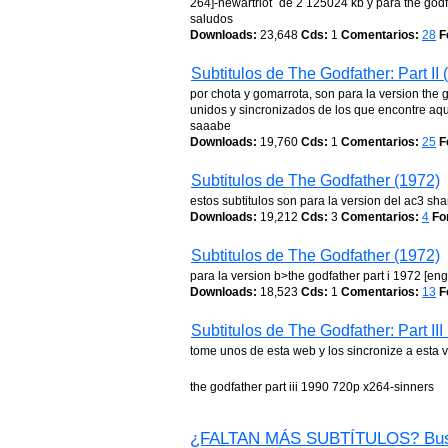
264]-newartriot´ de 2 125024 kb y para the god
saludos
Downloads:
23,648
Cds:
1
Comentarios:
28
F
Subtitulos de The Godfather: Part II 
por chota y gomarrota, son para la version the 
unidos y sincronizados de los que encontre aqui
saaabe
Downloads:
19,760
Cds:
1
Comentarios:
25
F
Subtitulos de The Godfather (1972)
estos subtitulos son para la version del ac3 sh
Downloads:
19,212
Cds:
3
Comentarios:
4
Fo
Subtitulos de The Godfather (1972)
para la version b>the godfather part i 1972 [e
Downloads:
18,523
Cds:
1
Comentarios:
13
F
Subtitulos de The Godfather: Part III
tome unos de esta web y los sincronize a esta 
the godfather part iii 1990 720p x264-sinners
¿FALTAN MÁS SUBTÍTULOS? Bus