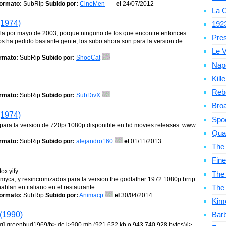
ormato:
SubRip
Subido por:
CineMen
el
24/07/2012
La C
(1974)
192
 alla por mayo de 2003, porque ninguno de los que encontre entonces
Pre
os ha pedido bastante gente, los subo ahora son para la version de
Le V
rmato:
SubRip
Subido por:
ShooCat
Nap
Kill
Reb
rmato:
SubRip
Subido por:
SubDivX
Bro
(1974)
Spo
s para la version de 720p/ 1080p disponible en hd movies releases: www
Qua
rmato:
SubRip
Subido por:
alejandro160
el
01/11/2013
The
Fine
ox yify
The 
yca, y resincronizados para la version the godfather 1972 1080p brrip
The
ablan en italiano en el restaurante
ormato:
SubRip
Subido por:
Animacp
el
30/04/2014
Kim
 (1990)
Bar
[eng]-greenbud1969/b> de i>900 mb (921 622 kb o 943 740 928 bytes)/i>