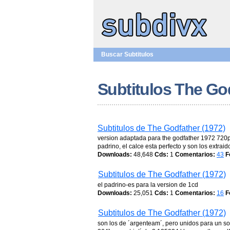
Buscar Subtitulos
Subtitulos The Go
Subtitulos de The Godfather (1972)
version adaptada para the godfather 1972 720p
padrino, el calce esta perfecto y son los extraid
Downloads:
48,648
Cds:
1
Comentarios:
43
F
Subtitulos de The Godfather (1972)
el padrino-es para la version de 1cd
Downloads:
25,051
Cds:
1
Comentarios:
16
F
Subtitulos de The Godfather (1972)
son los de ´argenteam´, pero unidos para un sol