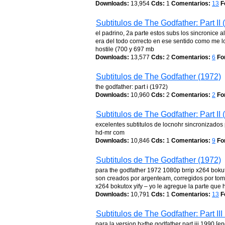
Downloads:
13,954
Cds:
1
Comentarios:
13
F
Subtitulos de The Godfather: Part II 
el padrino, 2a parte estos subs los sincronice
era del todo correcto en ese sentido como me l
hostile (700 y 697 mb
Downloads:
13,577
Cds:
2
Comentarios:
6
Fo
Subtitulos de The Godfather (1972)
the godfather: part i (1972)
Downloads:
10,960
Cds:
2
Comentarios:
2
Fo
Subtitulos de The Godfather: Part II 
excelentes subtitulos de locnohr sincronizado
hd-mr com
Downloads:
10,846
Cds:
1
Comentarios:
9
Fo
Subtitulos de The Godfather (1972)
para the godfather 1972 1080p brrip x264 bokut
son creados por argenteam, corregidos por tomm
x264 bokutox yify – yo le agregue la parte que h
Downloads:
10,791
Cds:
1
Comentarios:
13
F
Subtitulos de The Godfather: Part III
para la version b>the godfather part iii 1990 