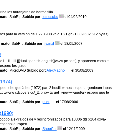
rriba los naranjeros de hermosillo
mato:
SubRip
Subido por:
temosubs
el
04/02/2010
ados para la version de 1 278 938 kb o 1,21 gb (1 309 632 512 bytes)
rmato:
SubRip
Subido por:
ivanxt
el
18/05/2007
)
o i – ii – iii [][dual spanish-english][www pc com], y aparecen como el
 espero les gusten
mato:
MicroDVD
Subido por:
AlexMagno
el
30/08/2009
(1974)
l ripeo «the godfather(1972) part 2 hostile» hechos por argenteam tapas
http://www cdcovers cc/_t1 php» target=»new»>aquI/a> espero que te
mato:
SubRip
Subido por:
pser
el
17/08/2006
 (1990)
ford coppola extraidos de y resincronizados para 1080p dts x264 dxva-
 espanol europeo
mato:
SubRip
Subido por:
ShooCat
el
12/11/2009