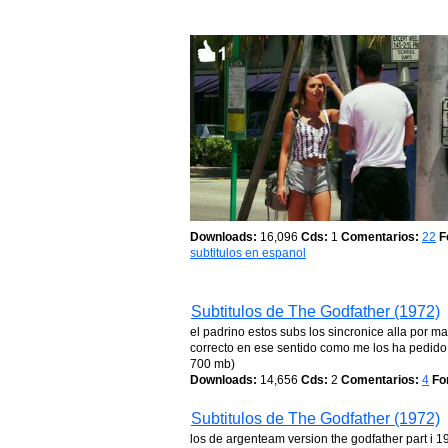
Downloads:
16,096
Cds:
1
Comentarios:
22
F
subtitulos en espanol
Subtitulos de The Godfather (1972)
el padrino estos subs los sincronice alla por 
correcto en ese sentido como me los ha pedido 
700 mb)
Downloads:
14,656
Cds:
2
Comentarios:
4
Fo
Subtitulos de The Godfather (1972)
los de argenteam version the godfather part i 19