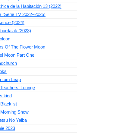
hica de la Habitación 13 (2022)
3 (Serie TV 2022–2025)
sence (2024)
ourdalak (2023)
oleon
ers Of The Flower Moon
el Moon Part One
adchurch
oks
ntum Leap
 Teachers’ Lounge
stkind
Blacklist
 Morning Show
etsu No Yaiba
bie 2023