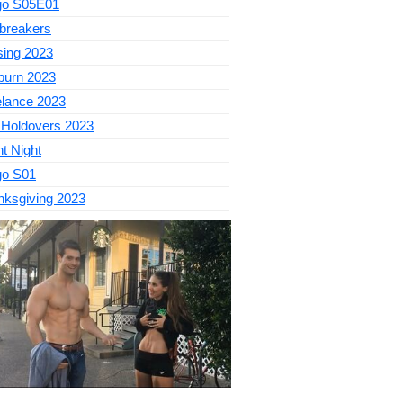
go S05E01
breakers
sing 2023
burn 2023
elance 2023
 Holdovers 2023
nt Night
go S01
nksgiving 2023