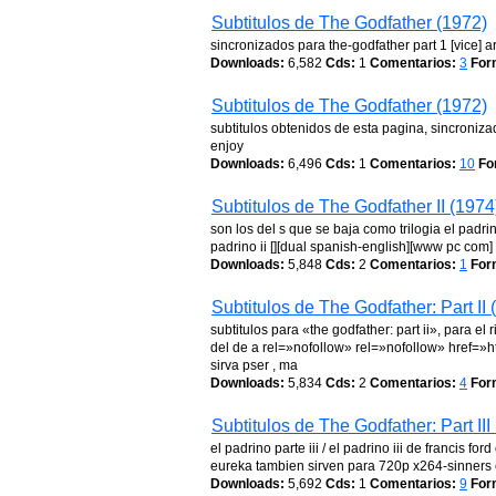
Subtitulos de The Godfather (1972)
sincronizados para the-godfather part 1 [vice] a
Downloads:
6,582
Cds:
1
Comentarios:
3
For
Subtitulos de The Godfather (1972)
subtitulos obtenidos de esta pagina, sincroniz
enjoy
Downloads:
6,496
Cds:
1
Comentarios:
10
Fo
Subtitulos de The Godfather II (1974
son los del s que se baja como trilogia el padrin
padrino ii [][dual spanish-english][www pc com]
Downloads:
5,848
Cds:
2
Comentarios:
1
For
Subtitulos de The Godfather: Part II 
subtitulos para «the godfather: part ii», para e
del de a rel=»nofollow» rel=»nofollow» href=»
sirva pser , ma
Downloads:
5,834
Cds:
2
Comentarios:
4
For
Subtitulos de The Godfather: Part III
el padrino parte iii / el padrino iii de francis 
eureka tambien sirven para 720p x264-sinners
Downloads:
5,692
Cds:
1
Comentarios:
9
For