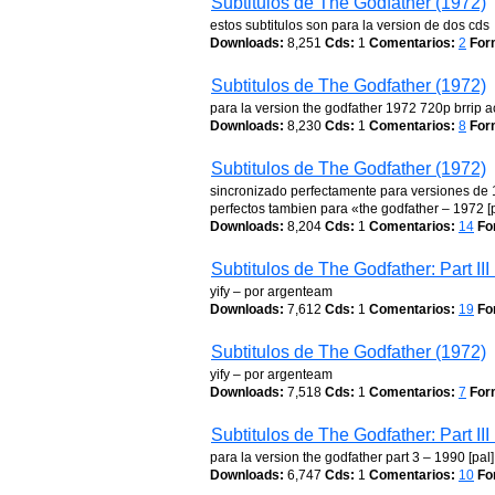
Subtitulos de The Godfather (1972)
estos subtitulos son para la version de dos cds
Downloads:
8,251
Cds:
1
Comentarios:
2
For
Subtitulos de The Godfather (1972)
para la version the godfather 1972 720p brrip 
Downloads:
8,230
Cds:
1
Comentarios:
8
For
Subtitulos de The Godfather (1972)
sincronizado perfectamente para versiones de 
perfectos tambien para «the godfather – 1972 [p
Downloads:
8,204
Cds:
1
Comentarios:
14
Fo
Subtitulos de The Godfather: Part III
yify – por argenteam
Downloads:
7,612
Cds:
1
Comentarios:
19
Fo
Subtitulos de The Godfather (1972)
yify – por argenteam
Downloads:
7,518
Cds:
1
Comentarios:
7
For
Subtitulos de The Godfather: Part III
para la version the godfather part 3 – 1990 [pal
Downloads:
6,747
Cds:
1
Comentarios:
10
Fo