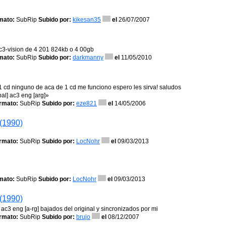
mato:
SubRip
Subido por:
kikesan35
el
26/07/2007
ac3-vision de 4 201 824kb o 4 00gb
mato:
SubRip
Subido por:
darkmanny
el
11/05/2010
1 cd ninguno de aca de 1 cd me funciono espero les sirva! saludos
al] ac3 eng [arg]»
rmato:
SubRip
Subido por:
eze821
el
14/05/2006
 (1990)
rmato:
SubRip
Subido por:
LocNohr
el
09/03/2013
mato:
SubRip
Subido por:
LocNohr
el
09/03/2013
 (1990)
] ac3 eng [a-rg] bajados del original y sincronizados por mi
rmato:
SubRip
Subido por:
brujo
el
08/12/2007