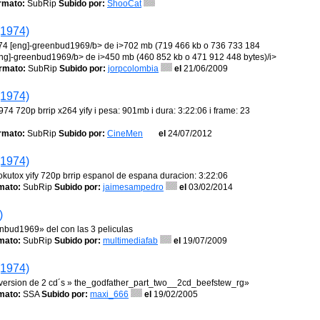
rmato:
SubRip
Subido por:
ShooCat
(1974)
 1974 [eng]-greenbud1969/b> de i>702 mb (719 466 kb o 736 733 184
4 [eng]-greenbud1969/b> de i>450 mb (460 852 kb o 471 912 448 bytes)/i>
rmato:
SubRip
Subido por:
jorpcolombia
el
21/06/2009
(1974)
974 720p brrip x264 yify i pesa: 901mb i dura: 3:22:06 i frame: 23
rmato:
SubRip
Subido por:
CineMen
el
24/07/2012
(1974)
okutox yify 720p brrip espanol de espana duracion: 3:22:06
mato:
SubRip
Subido por:
jaimesampedro
el
03/02/2014
)
enbud1969» del con las 3 peliculas
mato:
SubRip
Subido por:
multimediafab
el
19/07/2009
(1974)
a version de 2 cd´s » the_godfather_part_two__2cd_beefstew_rg»
mato:
SSA
Subido por:
maxi_666
el
19/02/2005