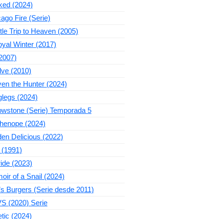
ked (2024)
ago Fire (Serie)
ttle Trip to Heaven (2005)
yal Winter (2017)
2007)
lve (2010)
en the Hunter (2024)
legs (2024)
owstone (Serie) Temporada 5
thenope (2024)
en Delicious (2022)
 (1991)
ide (2023)
ir of a Snail (2024)
s Burgers (Serie desde 2011)
S (2020) Serie
tic (2024)