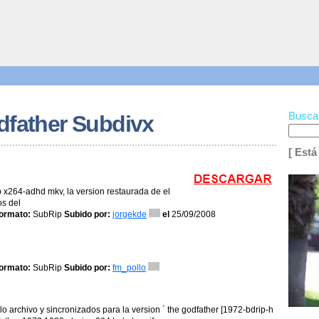
Busca
dfather Subdivx
[ Está
 x264-adhd mkv, la version restaurada de el
os del
ormato:
SubRip
Subido por:
jorgekde
el
25/09/2008
ormato:
SubRip
Subido por:
fm_pollo
o archivo y sincronizados para la version ´ the godfather [1972-bdrip-h