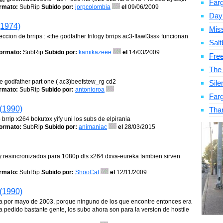
Far
rmato:
SubRip
Subido por:
jorpcolombia
el
09/06/2009
Day
(1974)
Mis
eccion de brrips : «the godfather trilogy brrips ac3-flawl3ss» funcionan
Salt
ormato:
SubRip
Subido por:
kamikazeee
el
14/03/2009
Fre
The
he godfather part one ( ac3)beefstew_rg cd2
Sile
rmato:
SubRip
Subido por:
antonioroa
Far
 (1990)
Tha
brrip x264 bokutox yify uni los subs de elpirania
ormato:
SubRip
Subido por:
animaniac
el
28/03/2015
e y resincronizados para 1080p dts x264 dxva-eureka tambien sirven
rmato:
SubRip
Subido por:
ShooCat
el
12/11/2009
 (1990)
 alla por mayo de 2003, porque ninguno de los que encontre entonces era
a pedido bastante gente, los subo ahora son para la version de hostile