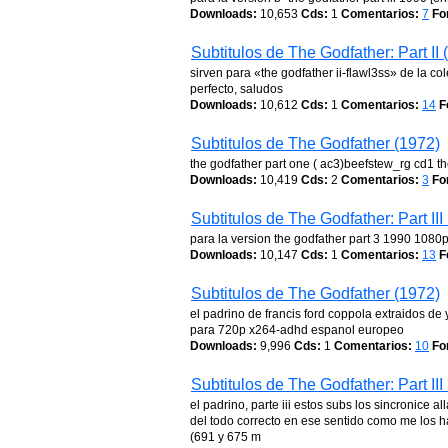
Downloads:
10,653
Cds:
1
Comentarios:
7
Fo
Subtitulos de The Godfather: Part II 
sirven para «the godfather ii-flawl3ss» de la col
perfecto, saludos
Downloads:
10,612
Cds:
1
Comentarios:
14
F
Subtitulos de The Godfather (1972)
the godfather part one ( ac3)beefstew_rg cd1 t
Downloads:
10,419
Cds:
2
Comentarios:
3
Fo
Subtitulos de The Godfather: Part III
para la version the godfather part 3 1990 1080p 
Downloads:
10,147
Cds:
1
Comentarios:
13
F
Subtitulos de The Godfather (1972)
el padrino de francis ford coppola extraidos d
para 720p x264-adhd espanol europeo
Downloads:
9,996
Cds:
1
Comentarios:
10
Fo
Subtitulos de The Godfather: Part III
el padrino, parte iii estos subs los sincronice
del todo correcto en ese sentido como me los h
(691 y 675 m