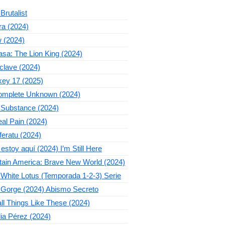
Brutalist
ra (2024)
 (2024)
sa: The Lion King (2024)
clave (2024)
key 17 (2025)
omplete Unknown (2024)
 Substance (2024)
al Pain (2024)
eratu (2024)
estoy aquí (2024) I’m Still Here
tain America: Brave New World (2024)
White Lotus (Temporada 1-2-3) Serie
 Gorge (2024) Abismo Secreto
l Things Like These (2024)
ia Pérez (2024)