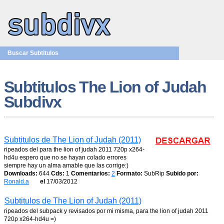
Buscar Subtitulos
Subtitulos The Lion of Judah
Subdivx
Subtitulos de The Lion of Judah (2011)
ripeados del para the lion of judah 2011 720p x264-
hd4u espero que no se hayan colado errores
siempre hay un alma amable que las corrige:)
Downloads:
644
Cds:
1
Comentarios:
2
Formato:
SubRip
Subido por:
Ronald.a
el
17/03/2012
Subtitulos de The Lion of Judah (2011)
ripeados del subpack y revisados por mi misma, para the lion of judah 2011
720p x264-hd4u =)