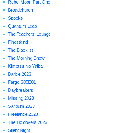
Rebel Moon Part One
Broadchurch
Spooks
Quantum Leap
The Teachers’ Lounge
Finestkind
The Blacklist
The Morning Show
Kimetsu No Yaiba
Barbie 2023
Fargo S05E01
Daybreakers
Missing 2023
Saltburn 2023
Freelance 2023
The Holdovers 2023
Silent Night