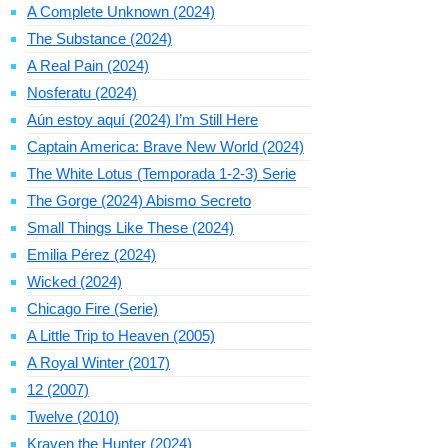
A Complete Unknown (2024)
The Substance (2024)
A Real Pain (2024)
Nosferatu (2024)
Aún estoy aquí (2024) I’m Still Here
Captain America: Brave New World (2024)
The White Lotus (Temporada 1-2-3) Serie
The Gorge (2024) Abismo Secreto
Small Things Like These (2024)
Emilia Pérez (2024)
Wicked (2024)
Chicago Fire (Serie)
A Little Trip to Heaven (2005)
A Royal Winter (2017)
12 (2007)
Twelve (2010)
Kraven the Hunter (2024)