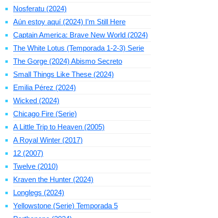
Nosferatu (2024)
Aún estoy aquí (2024) I’m Still Here
Captain America: Brave New World (2024)
The White Lotus (Temporada 1-2-3) Serie
The Gorge (2024) Abismo Secreto
Small Things Like These (2024)
Emilia Pérez (2024)
Wicked (2024)
Chicago Fire (Serie)
A Little Trip to Heaven (2005)
A Royal Winter (2017)
12 (2007)
Twelve (2010)
Kraven the Hunter (2024)
Longlegs (2024)
Yellowstone (Serie) Temporada 5