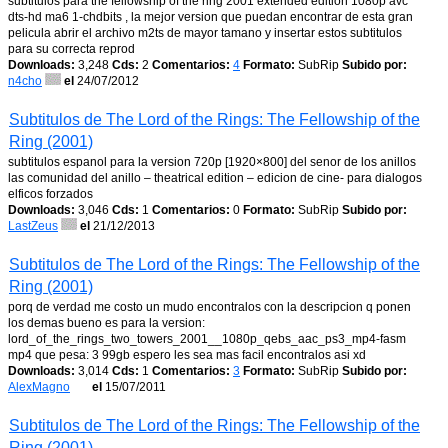
subtitulos para the fellowship of the ring 2001 extended edition 1080p avc
dts-hd ma6 1-chdbits , la mejor version que puedan encontrar de esta gran
pelicula abrir el archivo m2ts de mayor tamano y insertar estos subtitulos
para su correcta reprod
Downloads:
3,248
Cds:
2
Comentarios:
4
Formato:
SubRip
Subido por:
n4cho
el
24/07/2012
Subtitulos de The Lord of the Rings: The Fellowship of the
Ring (2001)
subtitulos espanol para la version 720p [1920×800] del senor de los anillos
las comunidad del anillo – theatrical edition – edicion de cine- para dialogos
elficos forzados
Downloads:
3,046
Cds:
1
Comentarios:
0
Formato:
SubRip
Subido por:
LastZeus
el
21/12/2013
Subtitulos de The Lord of the Rings: The Fellowship of the
Ring (2001)
porq de verdad me costo un mudo encontralos con la descripcion q ponen
los demas bueno es para la version:
lord_of_the_rings_two_towers_2001__1080p_qebs_aac_ps3_mp4-fasm
mp4 que pesa: 3 99gb espero les sea mas facil encontralos asi xd
Downloads:
3,014
Cds:
1
Comentarios:
3
Formato:
SubRip
Subido por:
AlexMagno
el
15/07/2011
Subtitulos de The Lord of the Rings: The Fellowship of the
Ring (2001)