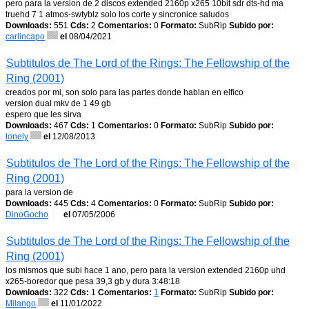
pero para la version de 2 discos extended 2160p x265 10bit sdr dts-hd ma
truehd 7 1 atmos-swtyblz solo los corte y sincronice saludos
Downloads:
551
Cds:
2
Comentarios:
0
Formato:
SubRip
Subido por:
carlincapo
el
08/04/2021
Subtitulos de The Lord of the Rings: The Fellowship of the
Ring (2001)
creados por mi, son solo para las partes donde hablan en elfico
version dual mkv de 1 49 gb
espero que les sirva
Downloads:
467
Cds:
1
Comentarios:
0
Formato:
SubRip
Subido por:
lonely
el
12/08/2013
Subtitulos de The Lord of the Rings: The Fellowship of the
Ring (2001)
para la version de
Downloads:
445
Cds:
4
Comentarios:
0
Formato:
SubRip
Subido por:
DinoGocho
el
07/05/2006
Subtitulos de The Lord of the Rings: The Fellowship of the
Ring (2001)
los mismos que subi hace 1 ano, pero para la version extended 2160p uhd
x265-boredor que pesa 39,3 gb y dura 3:48:18
Downloads:
322
Cds:
1
Comentarios:
1
Formato:
SubRip
Subido por:
Milango
el
11/01/2022