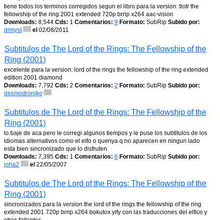
tiene todos los terminos corregidos segun el libro para la version: tlotr the
fellowship of the ring 2001 extended 720p brrip x264 aac-vision
Downloads:
8,544
Cds:
1
Comentarios:
9
Formato:
SubRip
Subido por:
drmyst
el
02/08/2011
Subtitulos de The Lord of the Rings: The Fellowship of the
Ring (2001)
excelente para la version: lord of the rings the fellowship of the ring extended
edition 2001 diamond
Downloads:
7,792
Cds:
2
Comentarios:
2
Formato:
SubRip
Subido por:
desmodroniko
Subtitulos de The Lord of the Rings: The Fellowship of the
Ring (2001)
lo baje de aca pero le corregi algunos tiempos y le puse los subtitulos de los
idiomas alternativos como el elfo o quenya q no aparecen en ningun lado
esta bien sincronizado que lo disfruten
Downloads:
7,395
Cds:
1
Comentarios:
6
Formato:
SubRip
Subido por:
joha2
el
22/05/2007
Subtitulos de The Lord of the Rings: The Fellowship of the
Ring (2001)
sincronizados para la version the lord of the rings the fellowship of the ring
extended 2001 720p brrip x264 bokutox yify con las traducciones del elfico y