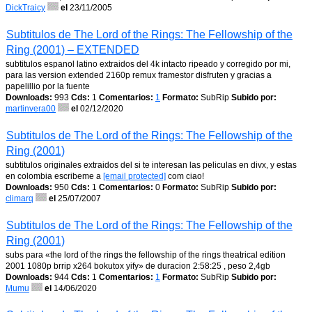
DickTraicy
el
23/11/2005
Subtitulos de The Lord of the Rings: The Fellowship of the
Ring (2001) – EXTENDED
subtitulos espanol latino extraidos del 4k intacto ripeado y corregido por mi,
para las version extended 2160p remux framestor disfruten y gracias a
papelillio por la fuente
Downloads:
993
Cds:
1
Comentarios:
1
Formato:
SubRip
Subido por:
martinvera00
el
02/12/2020
Subtitulos de The Lord of the Rings: The Fellowship of the
Ring (2001)
subtitulos originales extraidos del si te interesan las peliculas en divx, y estas
en colombia escribeme a
[email protected]
com ciao!
Downloads:
950
Cds:
1
Comentarios:
0
Formato:
SubRip
Subido por:
climarq
el
25/07/2007
Subtitulos de The Lord of the Rings: The Fellowship of the
Ring (2001)
subs para «the lord of the rings the fellowship of the rings theatrical edition
2001 1080p brrip x264 bokutox yify» de duracion 2:58:25 , peso 2,4gb
Downloads:
944
Cds:
1
Comentarios:
1
Formato:
SubRip
Subido por:
Mumu
el
14/06/2020