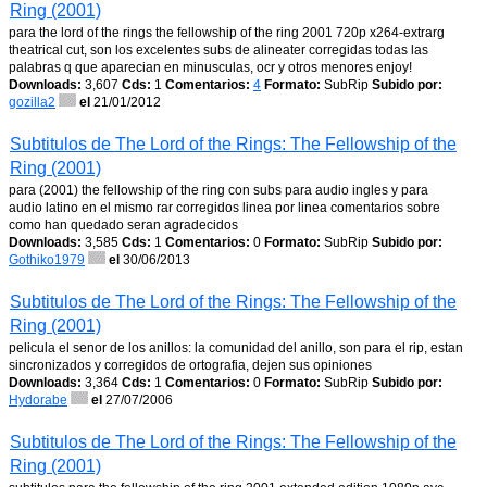
Ring (2001)
para the lord of the rings the fellowship of the ring 2001 720p x264-extrarg
theatrical cut, son los excelentes subs de alineater corregidas todas las
palabras q que aparecian en minusculas, ocr y otros menores enjoy!
Downloads:
3,607
Cds:
1
Comentarios:
4
Formato:
SubRip
Subido por:
gozilla2
el
21/01/2012
Subtitulos de The Lord of the Rings: The Fellowship of the
Ring (2001)
para (2001) the fellowship of the ring con subs para audio ingles y para
audio latino en el mismo rar corregidos linea por linea comentarios sobre
como han quedado seran agradecidos
Downloads:
3,585
Cds:
1
Comentarios:
0
Formato:
SubRip
Subido por:
Gothiko1979
el
30/06/2013
Subtitulos de The Lord of the Rings: The Fellowship of the
Ring (2001)
pelicula el senor de los anillos: la comunidad del anillo, son para el rip, estan
sincronizados y corregidos de ortografia, dejen sus opiniones
Downloads:
3,364
Cds:
1
Comentarios:
0
Formato:
SubRip
Subido por:
Hydorabe
el
27/07/2006
Subtitulos de The Lord of the Rings: The Fellowship of the
Ring (2001)