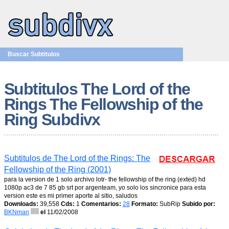
Buscar Subtitulos
Subtitulos The Lord of the
Rings The Fellowship of the
Ring Subdivx
Subtitulos de The Lord of the Rings: The
Fellowship of the Ring (2001)
para la version de 1 solo archivo lotr- the fellowship of the ring (exted) hd
1080p ac3 de 7 85 gb srt por argenteam, yo solo los sincronice para esta
version este es mi primer aporte al sitio, saludos
Downloads:
39,558
Cds:
1
Comentarios:
28
Formato:
SubRip
Subido por:
BKNman
el
11/02/2008