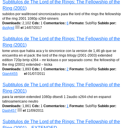
Subtitulos de The Lord of the Rings: The Fellowship of the
Ring (2001)
subidos por walitrosed sincronizados para the lord of the rings the fellowship
of the ring 2001 1080p x264-sinners
Downloads:
2,102
Cds:
1
Comentarios:
6
Formato:
SubRip
Subido por:
dustyxd
el
14/07/2017
Subtitulos de The Lord of the Rings: The Fellowship of the
Ring (2001)
tome unos que habia aca y lo sincronice con la version de 1,46 gb que se
encuentra en el pack: the lord of the rings trilogy {2001-2003} extended
edition 720p brrip x264 – mr kickass o por separado como: the fellowship of
the ring {2001} extended – kicka
Downloads:
1,893
Cds:
1
Comentarios:
2
Formato:
SubRip
Subido por:
Gian4455
el
01/07/2011
Subtitulos de The Lord of the Rings: The Fellowship of the
Ring (2001)
para la version extended 1080p dtses6 1 2audio x264-chd en espanol
latinoamericano neutro
Downloads:
1,861
Cds:
1
Comentarios:
1
Formato:
SubRip
Subido por:
Dash457
el
11/09/2011
Subtitulos de The Lord of the Rings: The Fellowship of the
Ring (2001) – EXTENDED