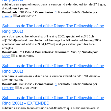
subtitulos en espanol neutro para la version hd extended edition de 27 8 gbs,
dividido en 7 partes
Downloads:
781
Cds:
4
Comentarios:
1
Formato:
SubRip
Subido por:
juampii
el
26/08/2007
Subtitulos de The Lord of the Rings: The Fellowship of the
Ring (2001)
para dos ripeos: the fellowship of the ring 2001 special ext ac3 5 1ch
cd[1/2/3/4]-waf y el otro: the lord of the rings the fellowship of the ring 2002
speclal extended editon ac3 cd[1/2/3/4]_waf ya estaban pero les hice
arreglos
Downloads:
711
Cds:
4
Comentarios:
0
Formato:
SubRip
Subido por:
otroyo
el
01/07/2007
Subtitulos de The Lord of the Rings: The Fellowship of the
Ring (2001)
son para la version en 2 discos de la version extendida cd1: 701 49 mb –
cd2: 701 94 mb
Downloads:
640
Cds:
2
Comentarios:
1
Formato:
SubRip
Subido por:
ElChOrC
el
26/08/2011
Subtitulos de The Lord of the Rings: The Fellowship of the
Ring (2001) – EXTENDED
subtitulos espanol latino extraidos del 4k intacto que subio martinvera00