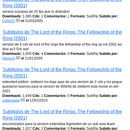
Ring (2001)
version europea de 25 fps que lo disfruten!
Downloads:
1,065
Cds:
1
Comentarios:
1
Formato:
SubRip
Subido por:
Cello23
el
31/03/2005
Subtitulos de The Lord of the Rings: The Fellowship of the
Ring (2001)
version de 4 cds de lord of the rings the fellowship of the ring se ext 2002 ws
divx ac3 5ch waf
Downloads:
1,050
Cds:
4
Comentarios:
0
Formato:
SubRip
Subido por:
Geos14
el
11/01/2005
Subtitulos de The Lord of the Rings: The Fellowship of the
Ring (2001)
extended edition -zektorm los baje aqui de una version de 2 cds y los pegue
quedaron buenos para la version de 800mb de zektorm esta movie es del
2001
Downloads:
1,049
Cds:
1
Comentarios:
0
Formato:
SubRip
Subido por:
cuberuaga
el
12/01/2010
Subtitulos de The Lord of the Rings: The Fellowship of the
Ring (2001)
sincronizados para la version extendida fogmedim de un sub asia-team
Downloads:
1,027
Cds:
3
Comentarios:
0
Formato:
SubRip
Subido por: