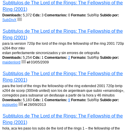
Subtitulos de The Lord of the Rings: The Fellowship of the
Ring (2001)
Downloads:
5,372
Cds:
3
Comentarios:
0
Formato:
SubRip
Subido por:
SubDivX
Subtitulos de The Lord of the Rings: The Fellowship of the
Ring (2001)
para la version 720p the lord of the rings the fellowship of the ring 2001 720p
x264-thor mkv
estan perfectamente sincronizados y sin errores de ortografia
Downloads:
5,254
Cds:
1
Comentarios:
2
Formato:
SubRip
Subido por:
maidenlord
el
03/05/2009
Subtitulos de The Lord of the Rings: The Fellowship of the
Ring (2001)
para the lord of the rings the fellowship of the ring extended 2001 720p brrip
x264 de scorp (300mb united) son los de argenteam que subio «enanodog»,
corregidos para subsanar un desfasaje a partir de la hora y 46 minutos
Downloads:
5,183
Cds:
1
Comentarios:
9
Formato:
SubRip
Subido por:
quiquebo
el
28/09/2013
Subtitulos de The Lord of the Rings: The Fellowship of the
Ring (2001)
hola, aca les paso los subs de the lord of the rings 1 – the fellowship of the