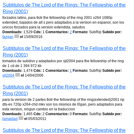
Subtitulos de The Lord of the Rings: The Fellowship of the
Ring (2001)
forzados latino, para tlotr the fellowship of the ring 2001 x264 1080p
extended, bajados de alt s pero adaptados a la version en espanol, son los
unicos forzados para la version extendida, saludos
Downloads:
1,529
Cds:
1
Comentarios:
2
Formato:
SubRip
Subido por:
fazgan
el
15/09/2016
Subtitulos de The Lord of the Rings: The Fellowship of the
Ring (2001)
tomados de subdivx y adaptados por sjt2004 para the fellowship of the ring
de 1 cd de 1 394 972 kb
Downloads:
1,474
Cds:
1
Comentarios:
1
Formato:
SubRip
Subido por:
sjt2004
el
14/04/2006
Subtitulos de The Lord of the Rings: The Fellowship of the
Ring (2001)
para la version de 2 partes tlotr-the fellowship of the ring(extended)2001 rip
dts-es 720p x264-chd mkv son los mismos de l0gan, pero adaptados para
esta version, ningun cambio en la traduccion
Downloads:
1,465
Cds:
2
Comentarios:
0
Formato:
SubRip
Subido por:
lamaldad
el
05/03/2011
Subtitulos de The Lord of the Rings: The Fellowship of the