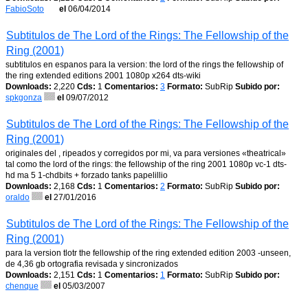
FabioSoto
el
06/04/2014
Subtitulos de The Lord of the Rings: The Fellowship of the
Ring (2001)
subtitulos en espanos para la version: the lord of the rings the fellowship of
the ring extended editions 2001 1080p x264 dts-wiki
Downloads:
2,220
Cds:
1
Comentarios:
3
Formato:
SubRip
Subido por:
spkgonza
el
09/07/2012
Subtitulos de The Lord of the Rings: The Fellowship of the
Ring (2001)
originales del , ripeados y corregidos por mi, va para versiones «theatrical»
tal como the lord of the rings: the fellowship of the ring 2001 1080p vc-1 dts-
hd ma 5 1-chdbits + forzado tanks papelillio
Downloads:
2,168
Cds:
1
Comentarios:
2
Formato:
SubRip
Subido por:
oraldo
el
27/01/2016
Subtitulos de The Lord of the Rings: The Fellowship of the
Ring (2001)
para la version tlotr the fellowship of the ring extended edition 2003 -unseen,
de 4,36 gb ortografia revisada y sincronizados
Downloads:
2,151
Cds:
1
Comentarios:
1
Formato:
SubRip
Subido por:
chenque
el
05/03/2007