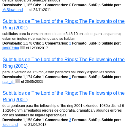
de aca, quedaron perfectos saludos
Downloads:
1,185
Cds:
1
Comentarios:
0
Formato:
SubRip
Subido por:
MrSlowhand
el
24/11/2011
Subtitulos de The Lord of the Rings: The Fellowship of the
Ring (2001)
subtitulos para la version extendida de 3:48:10 en latino, para las partes q
estan en ingles y demas lenguas q se hablan
Downloads:
1,178
Cds:
1
Comentarios:
2
Formato:
SubRip
Subido por:
jim007star
el
12/09/2017
Subtitulos de The Lord of the Rings: The Fellowship of the
Ring (2001)
para la version de 759mb, estan perfectos saludos y espero les sirvan
Downloads:
1,174
Cds:
1
Comentarios:
1
Formato:
SubRip
Subido por:
raul_sh
el
20/05/2005
Subtitulos de The Lord of the Rings: The Fellowship of the
Ring (2001)
de argenteam para the fellowship of the ring 2001 extended 1080p dts-hd-6
1 x264-grym arreglados errores de ortografia, gramatica y algunos errores
con los nombres de lugares/personajes
Downloads:
1,158
Cds:
1
Comentarios:
3
Formato:
SubRip
Subido por:
ferdinand
el
21/06/2018