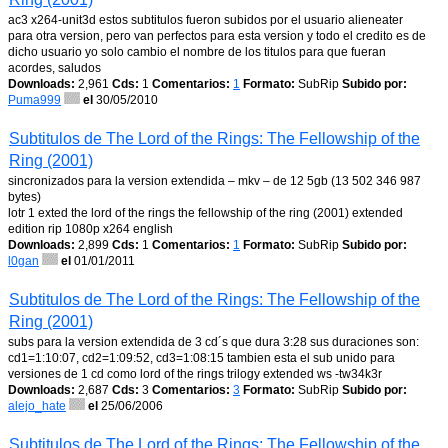
ac3 x264-unit3d estos subtitulos fueron subidos por el usuario alieneater
para otra version, pero van perfectos para esta version y todo el credito es de
dicho usuario yo solo cambio el nombre de los titulos para que fueran
acordes, saludos
Downloads:
2,961
Cds:
1
Comentarios:
1
Formato:
SubRip
Subido por:
Puma999
el
30/05/2010
Subtitulos de The Lord of the Rings: The Fellowship of the
Ring (2001)
sincronizados para la version extendida – mkv – de 12 5gb (13 502 346 987
bytes)
lotr 1 exted the lord of the rings the fellowship of the ring (2001) extended
edition rip 1080p x264 english
Downloads:
2,899
Cds:
1
Comentarios:
1
Formato:
SubRip
Subido por:
l0gan
el
01/01/2011
Subtitulos de The Lord of the Rings: The Fellowship of the
Ring (2001)
subs para la version extendida de 3 cd´s que dura 3:28 sus duraciones son:
cd1=1:10:07, cd2=1:09:52, cd3=1:08:15 tambien esta el sub unido para
versiones de 1 cd como lord of the rings trilogy extended ws -tw34k3r
Downloads:
2,687
Cds:
3
Comentarios:
3
Formato:
SubRip
Subido por:
alejo_hate
el
25/06/2006
Subtitulos de The Lord of the Rings: The Fellowship of the