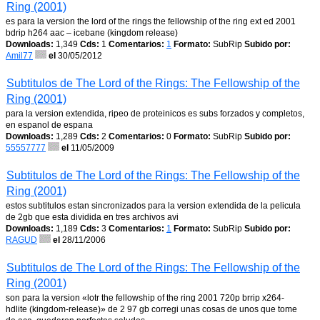
Ring (2001)
es para la version the lord of the rings the fellowship of the ring ext ed 2001
bdrip h264 aac – icebane (kingdom release)
Downloads:
1,349
Cds:
1
Comentarios:
1
Formato:
SubRip
Subido por:
Amil77
el
30/05/2012
Subtitulos de The Lord of the Rings: The Fellowship of the
Ring (2001)
para la version extendida, ripeo de proteinicos es subs forzados y completos,
en espanol de espana
Downloads:
1,289
Cds:
2
Comentarios:
0
Formato:
SubRip
Subido por:
55557777
el
11/05/2009
Subtitulos de The Lord of the Rings: The Fellowship of the
Ring (2001)
estos subtitulos estan sincronizados para la version extendida de la pelicula
de 2gb que esta dividida en tres archivos avi
Downloads:
1,189
Cds:
3
Comentarios:
1
Formato:
SubRip
Subido por:
RAGUD
el
28/11/2006
Subtitulos de The Lord of the Rings: The Fellowship of the
Ring (2001)
son para la version «lotr the fellowship of the ring 2001 720p brrip x264-
hdlite (kingdom-release)» de 2 97 gb corregi unas cosas de unos que tome