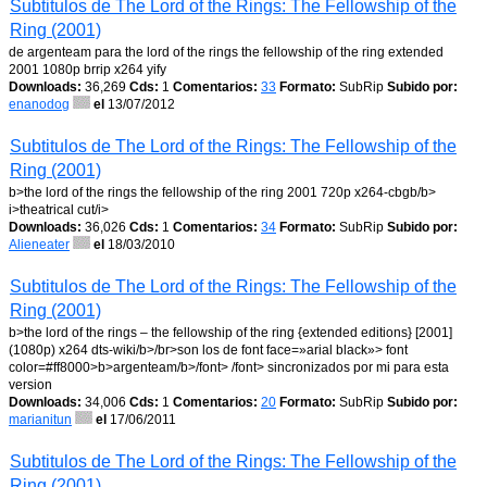
Subtitulos de The Lord of the Rings: The Fellowship of the
Ring (2001)
de argenteam para the lord of the rings the fellowship of the ring extended
2001 1080p brrip x264 yify
Downloads:
36,269
Cds:
1
Comentarios:
33
Formato:
SubRip
Subido por:
enanodog
el
13/07/2012
Subtitulos de The Lord of the Rings: The Fellowship of the
Ring (2001)
b>the lord of the rings the fellowship of the ring 2001 720p x264-cbgb/b>
i>theatrical cut/i>
Downloads:
36,026
Cds:
1
Comentarios:
34
Formato:
SubRip
Subido por:
Alieneater
el
18/03/2010
Subtitulos de The Lord of the Rings: The Fellowship of the
Ring (2001)
b>the lord of the rings – the fellowship of the ring {extended editions} [2001]
(1080p) x264 dts-wiki/b>/br>son los de font face=»arial black»> font
color=#ff8000>b>argenteam/b>/font> /font> sincronizados por mi para esta
version
Downloads:
34,006
Cds:
1
Comentarios:
20
Formato:
SubRip
Subido por:
marianitun
el
17/06/2011
Subtitulos de The Lord of the Rings: The Fellowship of the
Ring (2001)