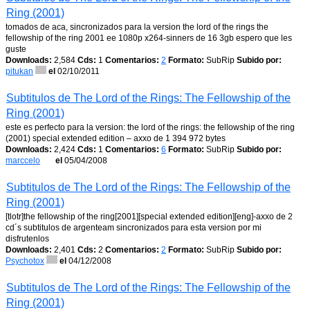
Ring (2001)
tomados de aca, sincronizados para la version the lord of the rings the
fellowship of the ring 2001 ee 1080p x264-sinners de 16 3gb espero que les
guste
Downloads:
2,584
Cds:
1
Comentarios:
2
Formato:
SubRip
Subido por:
pitukan
el
02/10/2011
Subtitulos de The Lord of the Rings: The Fellowship of the
Ring (2001)
este es perfecto para la version: the lord of the rings: the fellowship of the ring
(2001) special extended edition – axxo de 1 394 972 bytes
Downloads:
2,424
Cds:
1
Comentarios:
6
Formato:
SubRip
Subido por:
marccelo
el
05/04/2008
Subtitulos de The Lord of the Rings: The Fellowship of the
Ring (2001)
[tlotr]the fellowship of the ring[2001][special extended edition][eng]-axxo de 2
cd´s subtitulos de argenteam sincronizados para esta version por mi
disfrutenlos
Downloads:
2,401
Cds:
2
Comentarios:
2
Formato:
SubRip
Subido por:
Psychotox
el
04/12/2008
Subtitulos de The Lord of the Rings: The Fellowship of the
Ring (2001)