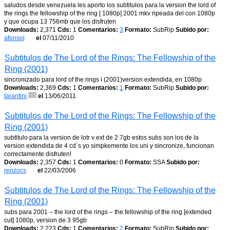
saludos desde venezuela les aporto los subtitulos para la version the lord of
the rings the fellowship of the ring [ 1080p] 2001 mkv ripeada del con 1080p
y que ocupa 13 756mb que los disfruten
Downloads:
2,371
Cds:
1
Comentarios:
3
Formato:
SubRip
Subido por:
afonsoj
el
07/11/2010
Subtitulos de The Lord of the Rings: The Fellowship of the
Ring (2001)
sincronizado para lord of the rings i (2001)version extendida, en 1080p
Downloads:
2,369
Cds:
1
Comentarios:
1
Formato:
SubRip
Subido por:
tarantini
el
13/06/2011
Subtitulos de The Lord of the Rings: The Fellowship of the
Ring (2001)
subtitulo para la version de lotr v ext de 2 7gb estos subs son los de la
version extendida de 4 cd´s yo simpkemente los uni y sincronize, funcionan
correctamente disfruten!
Downloads:
2,357
Cds:
1
Comentarios:
0
Formato:
SSA
Subido por:
renzocs
el
22/03/2006
Subtitulos de The Lord of the Rings: The Fellowship of the
Ring (2001)
subs para 2001 – the lord of the rings – the fellowship of the ring [extended
cut] 1080p, version de 3 95gb
Downloads:
2,223
Cds:
1
Comentarios:
2
Formato:
SubRip
Subido por: