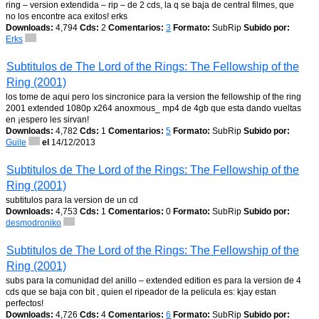
ring – version extendida – rip – de 2 cds, la q se baja de central filmes, que
no los encontre aca exitos! erks
Downloads:
4,794
Cds:
2
Comentarios:
3
Formato:
SubRip
Subido por:
Erks
Subtitulos de The Lord of the Rings: The Fellowship of the
Ring (2001)
los tome de aqui pero los sincronice para la version the fellowship of the ring
2001 extended 1080p x264 anoxmous_ mp4 de 4gb que esta dando vueltas
en ¡espero les sirvan!
Downloads:
4,782
Cds:
1
Comentarios:
5
Formato:
SubRip
Subido por:
Guile
el
14/12/2013
Subtitulos de The Lord of the Rings: The Fellowship of the
Ring (2001)
subtitulos para la version de un cd
Downloads:
4,753
Cds:
1
Comentarios:
0
Formato:
SubRip
Subido por:
desmodroniko
Subtitulos de The Lord of the Rings: The Fellowship of the
Ring (2001)
subs para la comunidad del anillo – extended edition es para la version de 4
cds que se baja con bit , quien el ripeador de la pelicula es: kjay estan
perfectos!
Downloads:
4,726
Cds:
4
Comentarios:
6
Formato:
SubRip
Subido por: