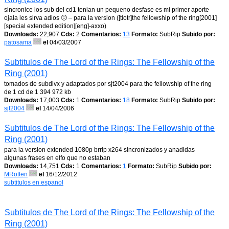
sincronice los sub del cd1 tenian un pequeno desfase es mi primer aporte
ojala les sirva adios 🙂 – para la version ([tlotr]the fellowship of the ring[2001]
[special extended edition][eng]-axxo)
Downloads:
22,907
Cds:
2
Comentarios:
13
Formato:
SubRip
Subido por:
patosama
el
04/03/2007
Subtitulos de The Lord of the Rings: The Fellowship of the
Ring (2001)
tomados de subdivx y adaptados por sjt2004 para the fellowship of the ring
de 1 cd de 1 394 972 kb
Downloads:
17,003
Cds:
1
Comentarios:
18
Formato:
SubRip
Subido por:
sjt2004
el
14/04/2006
Subtitulos de The Lord of the Rings: The Fellowship of the
Ring (2001)
para la version extended 1080p brrip x264 sincronizados y anadidas
algunas frases en elfo que no estaban
Downloads:
14,751
Cds:
1
Comentarios:
1
Formato:
SubRip
Subido por:
MRotten
el
16/12/2012
subtitulos en espanol
Subtitulos de The Lord of the Rings: The Fellowship of the
Ring (2001)