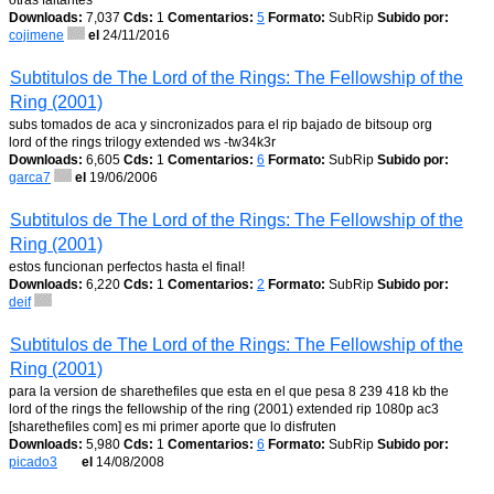
otras faltantes
Downloads:
7,037
Cds:
1
Comentarios:
5
Formato:
SubRip
Subido por:
cojimene
el
24/11/2016
Subtitulos de The Lord of the Rings: The Fellowship of the
Ring (2001)
subs tomados de aca y sincronizados para el rip bajado de bitsoup org
lord of the rings trilogy extended ws -tw34k3r
Downloads:
6,605
Cds:
1
Comentarios:
6
Formato:
SubRip
Subido por:
garca7
el
19/06/2006
Subtitulos de The Lord of the Rings: The Fellowship of the
Ring (2001)
estos funcionan perfectos hasta el final!
Downloads:
6,220
Cds:
1
Comentarios:
2
Formato:
SubRip
Subido por:
deif
Subtitulos de The Lord of the Rings: The Fellowship of the
Ring (2001)
para la version de sharethefiles que esta en el que pesa 8 239 418 kb the
lord of the rings the fellowship of the ring (2001) extended rip 1080p ac3
[sharethefiles com] es mi primer aporte que lo disfruten
Downloads:
5,980
Cds:
1
Comentarios:
6
Formato:
SubRip
Subido por:
picado3
el
14/08/2008