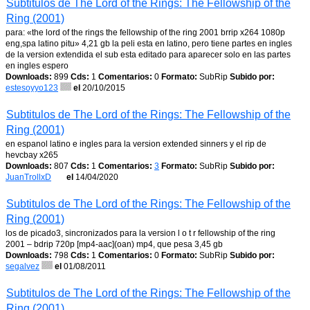
Subtitulos de The Lord of the Rings: The Fellowship of the
Ring (2001)
para: «the lord of the rings the fellowship of the ring 2001 brrip x264 1080p
eng,spa latino pitu» 4,21 gb la peli esta en latino, pero tiene partes en ingles
de la version extendida el sub esta editado para aparecer solo en las partes
en ingles espero
Downloads:
899
Cds:
1
Comentarios:
0
Formato:
SubRip
Subido por:
estesoyyo123
el
20/10/2015
Subtitulos de The Lord of the Rings: The Fellowship of the
Ring (2001)
en espanol latino e ingles para la version extended sinners y el rip de
hevcbay x265
Downloads:
807
Cds:
1
Comentarios:
3
Formato:
SubRip
Subido por:
JuanTrollxD
el
14/04/2020
Subtitulos de The Lord of the Rings: The Fellowship of the
Ring (2001)
los de picado3, sincronizados para la version l o t r fellowship of the ring
2001 – bdrip 720p [mp4-aac](oan) mp4, que pesa 3,45 gb
Downloads:
798
Cds:
1
Comentarios:
0
Formato:
SubRip
Subido por:
segalvez
el
01/08/2011
Subtitulos de The Lord of the Rings: The Fellowship of the
Ring (2001)