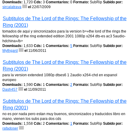
Downloads:
1,720
Cds:
3
Comentarios:
0
Formato:
SubRip
Subido por:
sircalatrava
el
22/07/2009
Subtitulos de The Lord of the Rings: The Fellowship of the
Ring (2001)
tomados de aqui y sincronizados para la version b>»the lord of the rings the
fellowship of the ring extended edition 2001 1080p x264 dts-es ac3 5audio-
hdchina»/b>
Downloads:
1,633
Cds:
1
Comentarios:
5
Formato:
SubRip
Subido por:
Mythgard
el
11/06/2011
Subtitulos de The Lord of the Rings: The Fellowship of the
Ring (2001)
para la version extended 1080p dtses6 1 2audio x264-chd en espanol
europeo
Downloads:
1,590
Cds:
1
Comentarios:
2
Formato:
SubRip
Subido por:
Dash457
el
11/09/2011
Subtitulos de The Lord of the Rings: The Fellowship of the
Ring (2001)
no es por nada pero estan muy buenos, sincronizados y traducidos libro en
mano, vienen los subs para dos cds
Downloads:
1,558
Cds:
2
Comentarios:
1
Formato:
SubRip
Subido por:
rafadoser