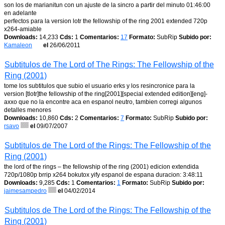
son los de marianitun con un ajuste de la sincro a partir del minuto 01:46:00
en adelante
perfectos para la version lotr the fellowship of the ring 2001 extended 720p
x264-amiable
Downloads:
14,233
Cds:
1
Comentarios:
17
Formato:
SubRip
Subido por:
Kamaleon
el
26/06/2011
Subtitulos de The Lord of The Rings: The Fellowship of the
Ring (2001)
tome los subtitulos que subio el usuario erks y los resincronice para la
version [tlotr]the fellowship of the ring[2001][special extended edition][eng]-
axxo que no la encontre aca en espanol neutro, tambien corregi algunos
detalles menores
Downloads:
10,860
Cds:
2
Comentarios:
7
Formato:
SubRip
Subido por:
rsavo
el
09/07/2007
Subtitulos de The Lord of the Rings: The Fellowship of the
Ring (2001)
the lord of the rings – the fellowship of the ring (2001) edicion extendida
720p/1080p brrip x264 bokutox yify espanol de espana duracion: 3:48:11
Downloads:
9,285
Cds:
1
Comentarios:
1
Formato:
SubRip
Subido por:
jaimesampedro
el
04/02/2014
Subtitulos de The Lord of the Rings: The Fellowship of the
Ring (2001)