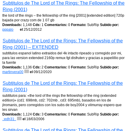
Subtitulos de The Lord of The Rings: The Fellowship of the
Ring (2001)
the lord of the rings – the fellowship of the ring [2001] [extended edition] 720p
bajada por crazy com de 1 07 gb
Downloads:
1,148
Cds:
1
Comentarios:
0
Formato:
SubRip
Subido por:
pppalo
el
25/12/2012
Subtitulos de The Lord of the Rings: The Fellowship of the
Ring (2001) – EXTENDED
subtitulos espanol latino extraidos del 4k intacto ripeado y corregido por mi,
para las version extended 2160p remux fgt disfruten y gracias a papelillio por
la fuente
Downloads:
1,136
Cds:
2
Comentarios:
0
Formato:
SubRip
Subido por:
martinvera00
el
09/12/2020
Subtitulos de The Lord of the Rings: The Fellowship of the
Ring (2001)
subtitulos para: «the lord of the rings the fellowship of the ring (extended
edition)» (cd1: 698mb, cd2: 702mb , cd3: 695mb), basados en los de
jlromanis, pero corregidos con los subs de boy2004 y vilmurray espero que
les sirvan
Downloads:
1,124
Cds:
3
Comentarios:
0
Formato:
SubRip
Subido por:
.:edh31:.
el
18/03/2006
Subtitulos de The Lord of the Rings: The Fellowship of the