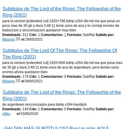
Subtitulos de The Lord of the Rings: The Fellowship of the
Ring (2001)
para la version [extended cut] 1920×796 bdrip x264 dts-hd ma que pesa un
poco mas de 30 gb y dura 3:48:11 tome unos de aca y le corregi errores de
traduccion y sincronizacion quedaron muy bien
Downloads:
312
Cds:
1
Comentarios:
1
Formato:
SubRip
Subido por:
Milango
el
29/05/2021
Subtitulos de The Lord Of The Rings: The Fellowship Of
The Ring (2001)
para la version [extended cut] 1920×800 bdrip x264 dts-hd ma que pesa mas
de 30 gb y dura 3:48:11 tome unos de aca de argenteam, pero tenian unos
erorres ahora quedaron bien
Downloads:
179
Cds:
1
Comentarios:
0
Formato:
SubRip
Subido por:
Milango
el
08/05/2021
Subtitulos de The Lord of the Rings: The Fellowship of the
Ring (2001)
de argenteam sincronizados para bdrip x264-handjob
Downloads:
149
Cds:
1
Comentarios:
0
Formato:
SubRip
Subido por:
vitiko
el
03/06/2020
¿FALTAN MÁS SUBTÍTULOS? Buscar más AQUÍ