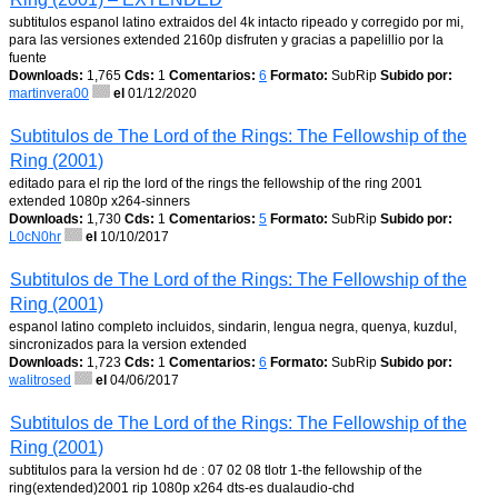
subtitulos espanol latino extraidos del 4k intacto ripeado y corregido por mi,
para las versiones extended 2160p disfruten y gracias a papelillio por la
fuente
Downloads:
1,765
Cds:
1
Comentarios:
6
Formato:
SubRip
Subido por:
martinvera00
el
01/12/2020
Subtitulos de The Lord of the Rings: The Fellowship of the
Ring (2001)
editado para el rip the lord of the rings the fellowship of the ring 2001
extended 1080p x264-sinners
Downloads:
1,730
Cds:
1
Comentarios:
5
Formato:
SubRip
Subido por:
L0cN0hr
el
10/10/2017
Subtitulos de The Lord of the Rings: The Fellowship of the
Ring (2001)
espanol latino completo incluidos, sindarin, lengua negra, quenya, kuzdul,
sincronizados para la version extended
Downloads:
1,723
Cds:
1
Comentarios:
6
Formato:
SubRip
Subido por:
walitrosed
el
04/06/2017
Subtitulos de The Lord of the Rings: The Fellowship of the
Ring (2001)
subtitulos para la version hd de : 07 02 08 tlotr 1-the fellowship of the
ring(extended)2001 rip 1080p x264 dts-es dualaudio-chd