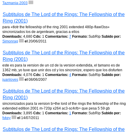
Tazmania-2003
Subtitulos de The Lord of the Rings: The Fellowship of the
Ring (2001)
para «tlotr the fellowship of the ring 2001 extended 480p-flawl3ss»
sincronizados los de argenteam, gracias a ellos
Downloads:
4,680
Cds:
1
Comentarios:
7
Formato:
SubRip
Subido por:
Simonrag
el
20/06/2011
Subtitulos de The Lord of the Rings: The Fellowship of the
Ring (2001)
este es para la version de un cd de la version extendida, el tamano es de
1362 mb, yo tuve que unir dos cd y los sincronize, espero que los disfurten
Downloads:
4,076
Cds:
1
Comentarios:
4
Formato:
SubRip
Subido por:
juanloves
el
08/06/2007
Subtitulos de The Lord of the Rings: The Fellowship of the
Ring (2001)
sincronizados para la version b>the lord of the rings the fellowship of the ring
extended edition 2001 m-720p x264 ac3-sc4r/b> que pesa 5 59 gb
Downloads:
3,895
Cds:
1
Comentarios:
1
Formato:
SubRip
Subido por:
fvkey
el
14/07/2011
Subtitulos de The Lord of the Rings: The Fellowship of the