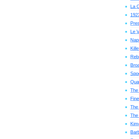
La C
192
Pre
Le V
Nap
Kill
Reb
Bro
Spo
Qua
The
Fine
The 
The
Kim
Bar