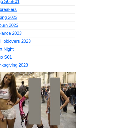
go S05E01
breakers
sing 2023
burn 2023
elance 2023
 Holdovers 2023
nt Night
go S01
nksgiving 2023