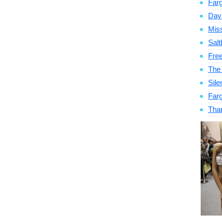
Far
Day
Mis
Salt
Fre
The
Sile
Far
Tha