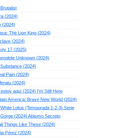
Brutalist
ra (2024)
 (2024)
sa: The Lion King (2024)
clave (2024)
key 17 (2025)
omplete Unknown (2024)
 Substance (2024)
al Pain (2024)
eratu (2024)
estoy aquí (2024) I’m Still Here
tain America: Brave New World (2024)
White Lotus (Temporada 1-2-3) Serie
 Gorge (2024) Abismo Secreto
l Things Like These (2024)
ia Pérez (2024)