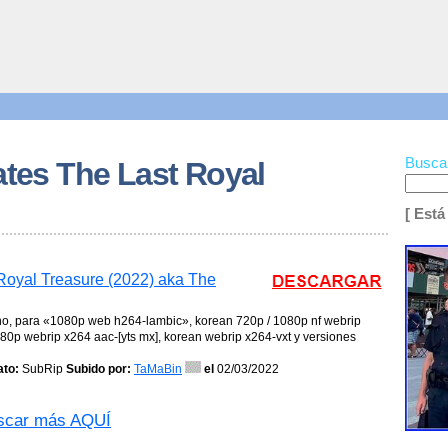
Busca
ates The Last Royal
[ Está
 Royal Treasure (2022) aka The
ino, para «1080p web h264-lambic», korean 720p / 1080p nf webrip
80p webrip x264 aac-[yts mx], korean webrip x264-vxt y versiones
to:
SubRip
Subido por:
TaMaBin
el
02/03/2022
car más AQUÍ