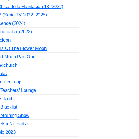
hica de la Habitación 13 (2022)
3 (Serie TV 2022–2025)
sence (2024)
ourdalak (2023)
oleon
ers Of The Flower Moon
el Moon Part One
adchurch
oks
ntum Leap
 Teachers’ Lounge
stkind
Blacklist
 Morning Show
etsu No Yaiba
bie 2023