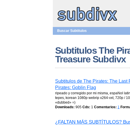
Buscar Subtitulos
Subtitulos The Pir
Treasure Subdivx
Subtitulos de The Pirates: The Last
Pirates: Goblin Flag
ripeado y corregido por mi misma, espaNol lat
tepes, korean 1080p webrip x264-vxt, 720p / 10
«dubbed» =)
Downloads:
905
Cds:
1
Comentarios:
1
Forma
¿FALTAN MÁS SUBTÍTULOS? Bus