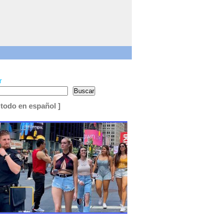
r
Buscar
 todo en español ]