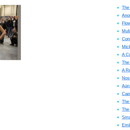
The 
Ano
Flow
Mufa
Con
Mic
A C
The
A Re
Nosf
Aún 
Cap
The 
The
Smal
Emil