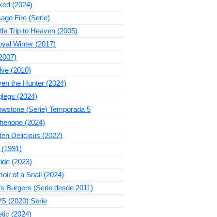
ked (2024)
ago Fire (Serie)
ttle Trip to Heaven (2005)
yal Winter (2017)
2007)
lve (2010)
en the Hunter (2024)
legs (2024)
owstone (Serie) Temporada 5
thenope (2024)
en Delicious (2022)
 (1991)
ide (2023)
ir of a Snail (2024)
s Burgers (Serie desde 2011)
S (2020) Serie
tic (2024)