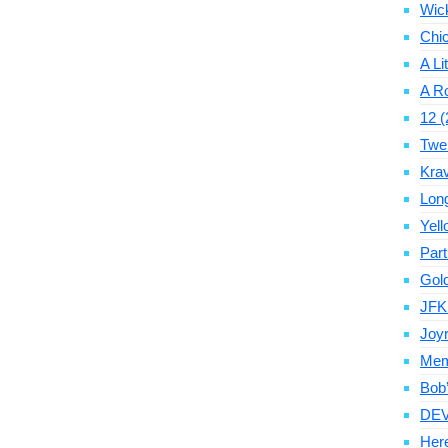
Wic
Chic
A Li
A Ro
12 (
Twe
Krav
Long
Yell
Par
Gold
JFK
Joyr
Memo
Bob’
DEV
Here