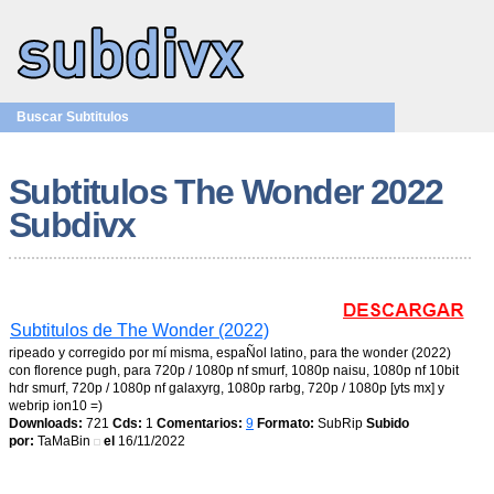
Buscar Subtitulos
Subtitulos The Wonder 2022
Subdivx
Subtitulos de The Wonder (2022)
ripeado y corregido por mí misma, espaÑol latino, para the wonder (2022)
con florence pugh, para 720p / 1080p nf smurf, 1080p naisu, 1080p nf 10bit
hdr smurf, 720p / 1080p nf galaxyrg, 1080p rarbg, 720p / 1080p [yts mx] y
webrip ion10 =)
Downloads:
721
Cds:
1
Comentarios:
9
Formato:
SubRip
Subido
por:
TaMaBin
el
16/11/2022