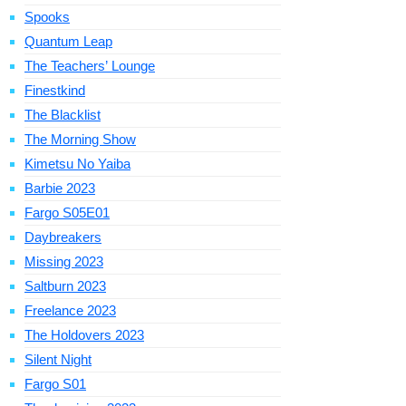
Spooks
Quantum Leap
The Teachers’ Lounge
Finestkind
The Blacklist
The Morning Show
Kimetsu No Yaiba
Barbie 2023
Fargo S05E01
Daybreakers
Missing 2023
Saltburn 2023
Freelance 2023
The Holdovers 2023
Silent Night
Fargo S01