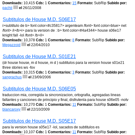
Downloads:
10,415
Cds:
1
Comentarios:
15
Formato:
SubRip
Subido por:
pachii
el
26/11/2008
Subtitulos de House M.D. S06E17
i>subtitulo de b> font color=#c35817> argenteam /font> font color=blue> net
/font> /i>/b>i> para la version de : b> font color=#4a4344> house s06e17
knight fall -lol /font> /b>/i>
Downloads:
10,378
Cds:
1
Comentarios:
8
Formato:
SubRip
Subido por:
Megazzoid
el
22/04/2010
Subtitulos de House M.D. S01E21
(dr house house, m d house, m d ) subtitulos para la version house s01e21
three stories ws -fov
Downloads:
10,315
Cds:
1
Comentarios:
3
Formato:
SubRip
Subido por:
sangrachus
el
23/09/2006
Subtitulos de House M.D. S06E05
traduccion mia, corregida la sincronizacion, ortografia, agregadas lineas
faltantes y canciones de principio y final, disfrutenla para house s06e05 -notv
Downloads:
10,270
Cds:
1
Comentarios:
11
Formato:
SubRip
Subido por:
blancaroxy
el
22/10/2009
Subtitulos de House M.D. S05E17
para la version house s05e17 -lol, sacados de subtitulos es
Downloads:
10,107
Cds:
1
Comentarios:
11
Formato:
SubRip
Subido por: