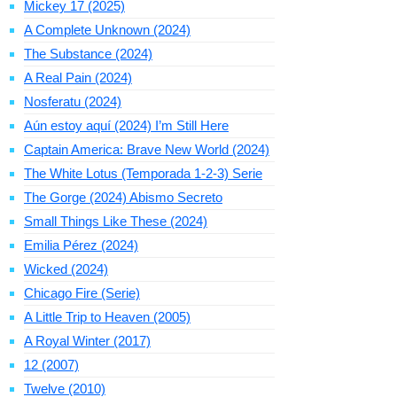
Mickey 17 (2025)
A Complete Unknown (2024)
The Substance (2024)
A Real Pain (2024)
Nosferatu (2024)
Aún estoy aquí (2024) I’m Still Here
Captain America: Brave New World (2024)
The White Lotus (Temporada 1-2-3) Serie
The Gorge (2024) Abismo Secreto
Small Things Like These (2024)
Emilia Pérez (2024)
Wicked (2024)
Chicago Fire (Serie)
A Little Trip to Heaven (2005)
A Royal Winter (2017)
12 (2007)
Twelve (2010)