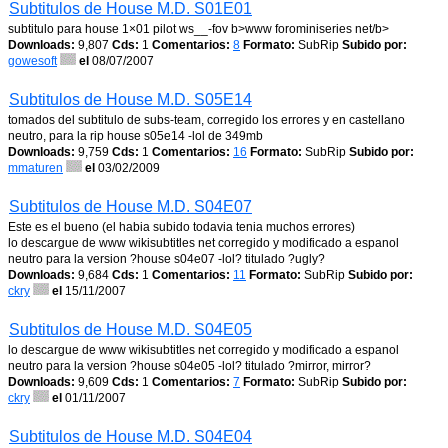
Subtitulos de House M.D. S01E01
subtitulo para house 1×01 pilot ws__-fov b>www forominiseries net/b>
Downloads:
9,807
Cds:
1
Comentarios:
8
Formato:
SubRip
Subido por:
gowesoft
el
08/07/2007
Subtitulos de House M.D. S05E14
tomados del subtitulo de subs-team, corregido los errores y en castellano
neutro, para la rip house s05e14 -lol de 349mb
Downloads:
9,759
Cds:
1
Comentarios:
16
Formato:
SubRip
Subido por:
mmaturen
el
03/02/2009
Subtitulos de House M.D. S04E07
Este es el bueno (el habia subido todavia tenia muchos errores)
lo descargue de www wikisubtitles net corregido y modificado a espanol
neutro para la version ?house s04e07 -lol? titulado ?ugly?
Downloads:
9,684
Cds:
1
Comentarios:
11
Formato:
SubRip
Subido por:
ckry
el
15/11/2007
Subtitulos de House M.D. S04E05
lo descargue de www wikisubtitles net corregido y modificado a espanol
neutro para la version ?house s04e05 -lol? titulado ?mirror, mirror?
Downloads:
9,609
Cds:
1
Comentarios:
7
Formato:
SubRip
Subido por:
ckry
el
01/11/2007
Subtitulos de House M.D. S04E04