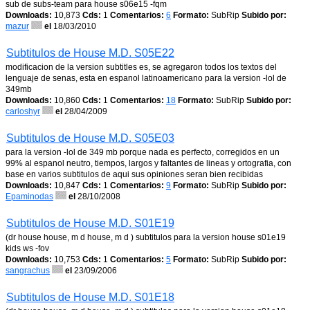
sub de subs-team para house s06e15 -fqm
Downloads:
10,873
Cds:
1
Comentarios:
6
Formato:
SubRip
Subido por:
mazur
el
18/03/2010
Subtitulos de House M.D. S05E22
modificacion de la version subtitles es, se agregaron todos los textos del
lenguaje de senas, esta en espanol latinoamericano para la version -lol de
349mb
Downloads:
10,860
Cds:
1
Comentarios:
18
Formato:
SubRip
Subido por:
carloshyr
el
28/04/2009
Subtitulos de House M.D. S05E03
para la version -lol de 349 mb porque nada es perfecto, corregidos en un
99% al espanol neutro, tiempos, largos y faltantes de lineas y ortografia, con
base en varios subtitulos de aqui sus opiniones seran bien recibidas
Downloads:
10,847
Cds:
1
Comentarios:
9
Formato:
SubRip
Subido por:
Epaminodas
el
28/10/2008
Subtitulos de House M.D. S01E19
(dr house house, m d house, m d ) subtitulos para la version house s01e19
kids ws -fov
Downloads:
10,753
Cds:
1
Comentarios:
5
Formato:
SubRip
Subido por:
sangrachus
el
23/09/2006
Subtitulos de House M.D. S01E18