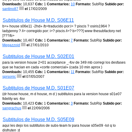
Downloads:
10,637
Cds:
1
Comentarios:
10
Formato:
SubRip
Subido por:
santino87
el
17/02/2009
Subtitulos de House M.D. S06E11
b>» house s06e11 -2hd» /b>traducido por:i> ? piscis ? osiris1964 ?
ladyjenny ? /i> corregido por: i>? piscis /i>? b>???[ www thesubfactory net
]???/b>
Downloads:
10,467
Cds:
1
Comentarios:
7
Formato:
SubRip
Subido por:
Megazzoid
el
27/01/2010
Subtitulos de House M.D. S02E01
para la version house 2×01 acceptance _-fov de 349 mb corregi los desfases
que se hacian en cada «corte comercial» (cada 10 min aprox )
Downloads:
10,455
Cds:
1
Comentarios:
11
Formato:
SubRip
Subido por:
sprsonic
el
07/05/2007
Subtitulos de House M.D. S01E07
(dr house house, m d house, m d ) subtitulos para la version house s01e07
fidelity ws -fov
Downloads:
10,423
Cds:
1
Comentarios:
3
Formato:
SubRip
Subido por:
sangrachus
el
22/09/2006
Subtitulos de House M.D. S05E09
aqui les dejo los subtitulos de subs-team tv para house s05e09 -lol q lo
disfruten :d