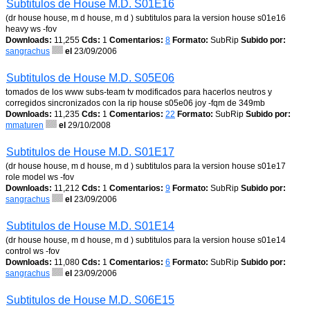
Subtitulos de House M.D. S01E16
(dr house house, m d house, m d ) subtitulos para la version house s01e16
heavy ws -fov
Downloads:
11,255
Cds:
1
Comentarios:
8
Formato:
SubRip
Subido por:
sangrachus
el
23/09/2006
Subtitulos de House M.D. S05E06
tomados de los www subs-team tv modificados para hacerlos neutros y
corregidos sincronizados con la rip house s05e06 joy -fqm de 349mb
Downloads:
11,235
Cds:
1
Comentarios:
22
Formato:
SubRip
Subido por:
mmaturen
el
29/10/2008
Subtitulos de House M.D. S01E17
(dr house house, m d house, m d ) subtitulos para la version house s01e17
role model ws -fov
Downloads:
11,212
Cds:
1
Comentarios:
9
Formato:
SubRip
Subido por:
sangrachus
el
23/09/2006
Subtitulos de House M.D. S01E14
(dr house house, m d house, m d ) subtitulos para la version house s01e14
control ws -fov
Downloads:
11,080
Cds:
1
Comentarios:
6
Formato:
SubRip
Subido por:
sangrachus
el
23/09/2006
Subtitulos de House M.D. S06E15