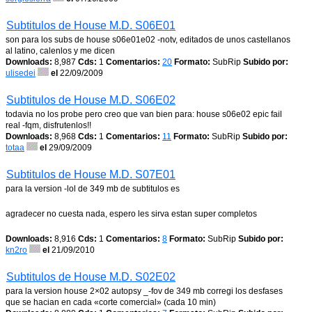
Subtitulos de House M.D. S06E01
son para los subs de house s06e01e02 -notv, editados de unos castellanos
al latino, calenlos y me dicen
Downloads:
8,987
Cds:
1
Comentarios:
20
Formato:
SubRip
Subido por:
ulisedei
el
22/09/2009
Subtitulos de House M.D. S06E02
todavia no los probe pero creo que van bien para: house s06e02 epic fail
real -fqm, disfrutenlos!!
Downloads:
8,968
Cds:
1
Comentarios:
11
Formato:
SubRip
Subido por:
totaa
el
29/09/2009
Subtitulos de House M.D. S07E01
para la version -lol de 349 mb de subtitulos es
agradecer no cuesta nada, espero les sirva estan super completos
Downloads:
8,916
Cds:
1
Comentarios:
8
Formato:
SubRip
Subido por:
kn2ro
el
21/09/2010
Subtitulos de House M.D. S02E02
para la version house 2×02 autopsy _-fov de 349 mb corregi los desfases
que se hacian en cada «corte comercial» (cada 10 min)