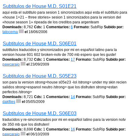
Subtitulos de House M.D. S01E21
aqui esta el subtitulo para sesion 1 sincronizados aqui esta el subtitulo para
«house 1×21 – three stories» sesion 1 sincronizados para la version del
«house season 1» ripeada de los creditos para argenteam
Downloads:
8,762
Cds:
1
Comentarios:
6
Formato:
SubRip
Subido por:
tatocerna
el
18/06/2006
Subtitulos de House M.D. S06E01
subtitulos traducidos y sincronizados por mi en espaNol latino para la
version house 601 602 broken-notv de 700 mb espero que les guste!
Downloads:
8,732
Cds:
1
Comentarios:
17
Formato:
SubRip
Subido por:
pawcarajo
el
23/09/2009
Subtitulos de House M.D. S05E23
son para la version strong>house s05e23 -lol /strong> under my skin recien
salidos strong>espanol neutro /strong> que los disfruten strong>estan
perfectos /strong>
Downloads:
8,721
Cds:
1
Comentarios:
14
Formato:
SubRip
Subido por:
dakfiles
el
05/05/2009
Subtitulos de House M.D. S06E03
traducidos y re-sincronizados por mi en espaNol latino para la version notv
de 350 mb que los disfruten!
Downloads:
8,698
Cds:
1
Comentarios:
16
Formato:
SubRip
Subido por:
pawcarajo
el
06/10/2009