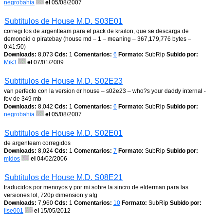
negrobahia
el
05/08/2007
Subtitulos de House M.D. S03E01
corregi los de argentteam para el pack de kraiton, que se descarga de
demonoid o piratebay (house md – 1 – meaning – 367,179,776 bytes –
0:41:50)
Downloads:
8,073
Cds:
1
Comentarios:
6
Formato:
SubRip
Subido por:
Mik3
el
07/01/2009
Subtitulos de House M.D. S02E23
van perfecto con la version dr house – s02e23 – who?s your daddy internal -
fov de 349 mb
Downloads:
8,042
Cds:
1
Comentarios:
6
Formato:
SubRip
Subido por:
negrobahia
el
05/08/2007
Subtitulos de House M.D. S02E01
de argenteam corregidos
Downloads:
8,024
Cds:
1
Comentarios:
7
Formato:
SubRip
Subido por:
mjdos
el
04/02/2006
Subtitulos de House M.D. S08E21
traducidos por menoyos y por mi sobre la sincro de elderman para las
versiones lol, 720p dimension y afg
Downloads:
7,960
Cds:
1
Comentarios:
10
Formato:
SubRip
Subido por:
ilse001
el
15/05/2012