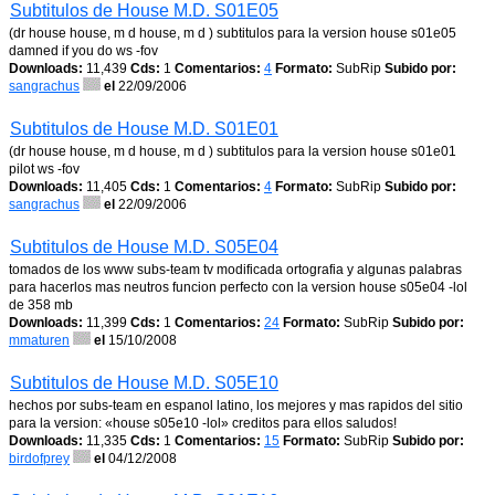
Subtitulos de House M.D. S01E05
(dr house house, m d house, m d ) subtitulos para la version house s01e05
damned if you do ws -fov
Downloads:
11,439
Cds:
1
Comentarios:
4
Formato:
SubRip
Subido por:
sangrachus
el
22/09/2006
Subtitulos de House M.D. S01E01
(dr house house, m d house, m d ) subtitulos para la version house s01e01
pilot ws -fov
Downloads:
11,405
Cds:
1
Comentarios:
4
Formato:
SubRip
Subido por:
sangrachus
el
22/09/2006
Subtitulos de House M.D. S05E04
tomados de los www subs-team tv modificada ortografia y algunas palabras
para hacerlos mas neutros funcion perfecto con la version house s05e04 -lol
de 358 mb
Downloads:
11,399
Cds:
1
Comentarios:
24
Formato:
SubRip
Subido por:
mmaturen
el
15/10/2008
Subtitulos de House M.D. S05E10
hechos por subs-team en espanol latino, los mejores y mas rapidos del sitio
para la version: «house s05e10 -lol» creditos para ellos saludos!
Downloads:
11,335
Cds:
1
Comentarios:
15
Formato:
SubRip
Subido por:
birdofprey
el
04/12/2008