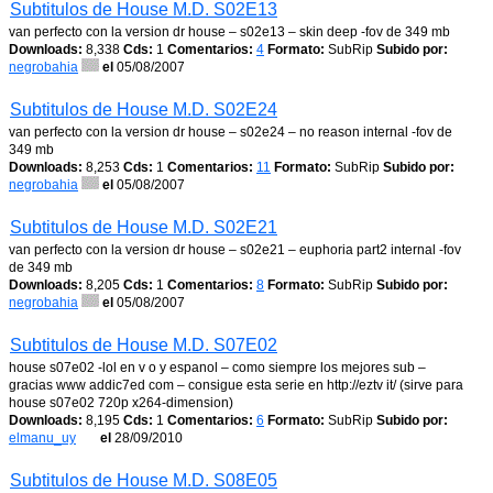
Subtitulos de House M.D. S02E13
van perfecto con la version dr house – s02e13 – skin deep -fov de 349 mb
Downloads:
8,338
Cds:
1
Comentarios:
4
Formato:
SubRip
Subido por:
negrobahia
el
05/08/2007
Subtitulos de House M.D. S02E24
van perfecto con la version dr house – s02e24 – no reason internal -fov de
349 mb
Downloads:
8,253
Cds:
1
Comentarios:
11
Formato:
SubRip
Subido por:
negrobahia
el
05/08/2007
Subtitulos de House M.D. S02E21
van perfecto con la version dr house – s02e21 – euphoria part2 internal -fov
de 349 mb
Downloads:
8,205
Cds:
1
Comentarios:
8
Formato:
SubRip
Subido por:
negrobahia
el
05/08/2007
Subtitulos de House M.D. S07E02
house s07e02 -lol en v o y espanol – como siempre los mejores sub –
gracias www addic7ed com – consigue esta serie en http://eztv it/ (sirve para
house s07e02 720p x264-dimension)
Downloads:
8,195
Cds:
1
Comentarios:
6
Formato:
SubRip
Subido por:
elmanu_uy
el
28/09/2010
Subtitulos de House M.D. S08E05