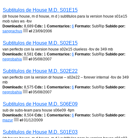
Subtitulos de House M.D. S01E15
(dr house house, m d house, m d ) subtitulos para la version house s01e15
mob rules ws -fov
Downloads:
8,689
Cds:
1
Comentarios:
6
Formato:
SubRip
Subido por:
sangrachus
el
23/09/2006
Subtitulos de House M.D. S02E15
van perfecto con la version house s02e15 clueless -fov de 349 mb
Downloads:
8,581
Cds:
1
Comentarios:
6
Formato:
SubRip
Subido por:
negrobahia
el
05/08/2007
Subtitulos de House M.D. S02E22
van perfecto con la version dr house – s02e22 – forever internal -fov de 349
mb
Downloads:
8,575
Cds:
1
Comentarios:
6
Formato:
SubRip
Subido por:
negrobahia
el
05/08/2007
Subtitulos de House M.D. S06E09
sub de subs-team para house s06e09 -fqm
Downloads:
8,504
Cds:
1
Comentarios:
6
Formato:
SubRip
Subido por:
mazur
el
01/12/2009
Subtitulos de House M.D. S01E03