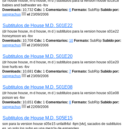
(dr house house, m d house, m d ) subtitulos para la version house s01e18
babies and bathwater ws -fov
Downloads:
10,732
Cds:
1
Comentarios:
6
Formato:
SubRip
Subido por:
sangrachus
el
23/09/2006
Subtitulos de House M.D. S01E22
(dr house house, m d house, m d ) subtitulos para la version house s01e22
honeymoon ws -fov
Downloads:
10,708
Cds:
1
Comentarios:
10
Formato:
SubRip
Subido por:
sangrachus
el
23/09/2006
Subtitulos de House M.D. S01E20
(dr house house, m d house, m d ) subtitulos para la version house s01e20
love hurts ws -fov
Downloads:
10,681
Cds:
1
Comentarios:
7
Formato:
SubRip
Subido por:
sangrachus
el
23/09/2006
Subtitulos de House M.D. S01E08
(dr house house, m d house, m d ) subtitulos para la version house s01e08
poison ws -fov
Downloads:
10,651
Cds:
1
Comentarios:
8
Formato:
SubRip
Subido por:
sangrachus
el
22/09/2006
Subtitulos de House M.D. S05E15
son para la version house s05e15 unfaithful -fqm [vtv], sacados de subtitulos
es, yo solo los subo es una mezcla de espanoles