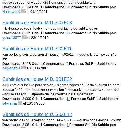
house s08e05 -lol y 720p x264-dimension por thesubfactory
Downloads:
8,134
Cds:
1
Comentarios:
3
Formato:
SubRip
Subido por:
Homeworld
el
09/11/2011
Subtitulos de House M.D. S07E08
– b>house s07e08 -lol/b> – en espanol latino de subtitulos es
Downloads:
8,125
Cds:
1
Comentarios:
8
Formato:
SubRip
Subido por:
qetuo13577
el
23/11/2010
Subtitulos de House M.D. S02E11
van perfecto con la version dr house – s02e11 – need to know -fov de 349
mb
Downloads:
8,118
Cds:
1
Comentarios:
7
Formato:
SubRip
Subido por:
negrobahia
el
05/08/2007
Subtitulos de House M.D. S01E22
aqui esta el subtitulo para sesion 1 sincronizados aqui esta el subtitulo para
«house 1×22 – the honeymoon» sesion 1 sincronizados para la version del
«house season 1» ripeada de los creditos para argenteam
Downloads:
8,099
Cds:
1
Comentarios:
11
Formato:
SubRip
Subido por:
tatocerna
el
18/06/2006
Subtitulos de House M.D. S02E12
van perfectos con la version dr house – s02e12 – distractions -fov de 349 mb
Downloads:
8,081
Cds:
1
Comentarios:
7
Formato:
SubRip
Subido por: