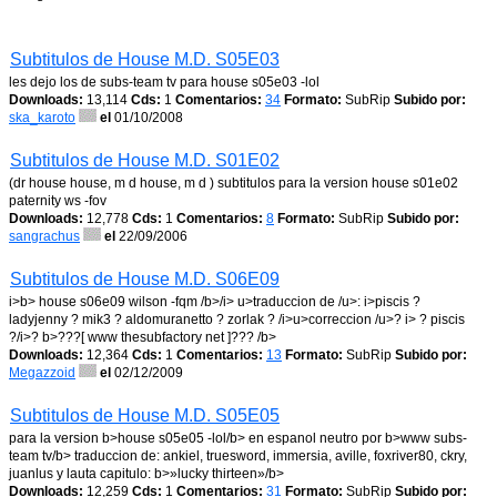
Subtitulos de House M.D. S05E03
les dejo los de subs-team tv para house s05e03 -lol
Downloads:
13,114
Cds:
1
Comentarios:
34
Formato:
SubRip
Subido por:
ska_karoto
el
01/10/2008
Subtitulos de House M.D. S01E02
(dr house house, m d house, m d ) subtitulos para la version house s01e02
paternity ws -fov
Downloads:
12,778
Cds:
1
Comentarios:
8
Formato:
SubRip
Subido por:
sangrachus
el
22/09/2006
Subtitulos de House M.D. S06E09
i>b> house s06e09 wilson -fqm /b>/i> u>traduccion de /u>: i>piscis ?
ladyjenny ? mik3 ? aldomuranetto ? zorlak ? /i>u>correccion /u>? i> ? piscis
?/i>? b>???[ www thesubfactory net ]??? /b>
Downloads:
12,364
Cds:
1
Comentarios:
13
Formato:
SubRip
Subido por:
Megazzoid
el
02/12/2009
Subtitulos de House M.D. S05E05
para la version b>house s05e05 -lol/b> en espanol neutro por b>www subs-
team tv/b> traduccion de: ankiel, truesword, immersia, aville, foxriver80, ckry,
juanlus y lauta capitulo: b>»lucky thirteen»/b>
Downloads:
12,259
Cds:
1
Comentarios:
31
Formato:
SubRip
Subido por: