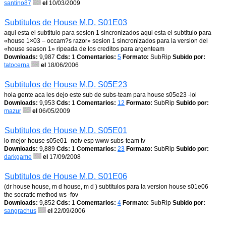
santino87
el
10/03/2009
Subtitulos de House M.D. S01E03
aqui esta el subtitulo para sesion 1 sincronizados aqui esta el subtitulo para
«house 1×03 – occam?s razor» sesion 1 sincronizados para la version del
«house season 1» ripeada de los creditos para argenteam
Downloads:
9,987
Cds:
1
Comentarios:
5
Formato:
SubRip
Subido por:
tatocerna
el
18/06/2006
Subtitulos de House M.D. S05E23
hola gente aca les dejo este sub de subs-team para house s05e23 -lol
Downloads:
9,953
Cds:
1
Comentarios:
12
Formato:
SubRip
Subido por:
mazur
el
06/05/2009
Subtitulos de House M.D. S05E01
lo mejor house s05e01 -notv esp www subs-team tv
Downloads:
9,889
Cds:
1
Comentarios:
23
Formato:
SubRip
Subido por:
darkgame
el
17/09/2008
Subtitulos de House M.D. S01E06
(dr house house, m d house, m d ) subtitulos para la version house s01e06
the socratic method ws -fov
Downloads:
9,852
Cds:
1
Comentarios:
4
Formato:
SubRip
Subido por:
sangrachus
el
22/09/2006