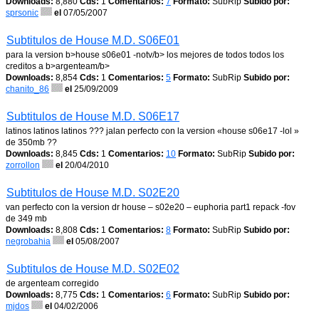
Downloads:
8,880
Cds:
1
Comentarios:
7
Formato:
SubRip
Subido por:
sprsonic
el
07/05/2007
Subtitulos de House M.D. S06E01
para la version b>house s06e01 -notv/b> los mejores de todos todos los
creditos a b>argenteam/b>
Downloads:
8,854
Cds:
1
Comentarios:
5
Formato:
SubRip
Subido por:
chanito_86
el
25/09/2009
Subtitulos de House M.D. S06E17
latinos latinos latinos ??? jalan perfecto con la version «house s06e17 -lol »
de 350mb ??
Downloads:
8,845
Cds:
1
Comentarios:
10
Formato:
SubRip
Subido por:
zorrollon
el
20/04/2010
Subtitulos de House M.D. S02E20
van perfecto con la version dr house – s02e20 – euphoria part1 repack -fov
de 349 mb
Downloads:
8,808
Cds:
1
Comentarios:
8
Formato:
SubRip
Subido por:
negrobahia
el
05/08/2007
Subtitulos de House M.D. S02E02
de argenteam corregido
Downloads:
8,775
Cds:
1
Comentarios:
6
Formato:
SubRip
Subido por:
mjdos
el
04/02/2006