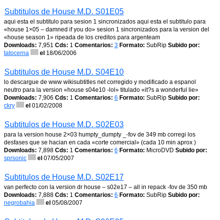
Subtitulos de House M.D. S01E05
aqui esta el subtitulo para sesion 1 sincronizados aqui esta el subtitulo para
«house 1×05 – damned if you do» sesion 1 sincronizados para la version del
«house season 1» ripeada de los creditos para argenteam
Downloads:
7,951
Cds:
1
Comentarios:
3
Formato:
SubRip
Subido por:
tatocerna
el
18/06/2006
Subtitulos de House M.D. S04E10
lo descargue de www wikisubtitles net corregido y modificado a espanol
neutro para la version «house s04e10 -lol» titulado «it?s a wonderful lie»
Downloads:
7,906
Cds:
1
Comentarios:
6
Formato:
SubRip
Subido por:
ckry
el
01/02/2008
Subtitulos de House M.D. S02E03
para la version house 2×03 humpty_dumpty _-fov de 349 mb corregi los
desfases que se hacian en cada «corte comercial» (cada 10 min aprox )
Downloads:
7,898
Cds:
1
Comentarios:
6
Formato:
MicroDVD
Subido por:
sprsonic
el
07/05/2007
Subtitulos de House M.D. S02E17
van perfecto con la version dr house – s02e17 – all in repack -fov de 350 mb
Downloads:
7,888
Cds:
1
Comentarios:
6
Formato:
SubRip
Subido por:
negrobahia
el
05/08/2007