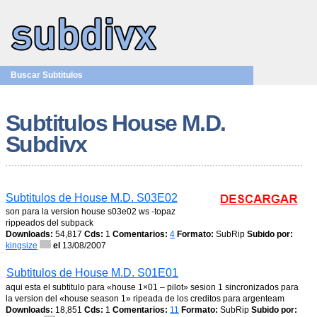
Buscar Subtitulos
Subtitulos House M.D.
Subdivx
Subtitulos de House M.D. S03E02
son para la version house s03e02 ws -topaz
rippeados del subpack
Downloads:
54,817
Cds:
1
Comentarios:
4
Formato:
SubRip
Subido por:
kingsize
el
13/08/2007
Subtitulos de House M.D. S01E01
aqui esta el subtitulo para «house 1×01 – pilot» sesion 1 sincronizados para
la version del «house season 1» ripeada de los creditos para argenteam
Downloads:
18,851
Cds:
1
Comentarios:
11
Formato:
SubRip
Subido por: