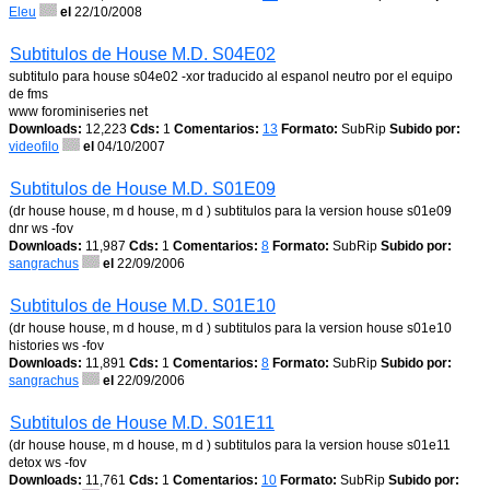
Eleu
el
22/10/2008
Subtitulos de House M.D. S04E02
subtitulo para house s04e02 -xor traducido al espanol neutro por el equipo
de fms
www forominiseries net
Downloads:
12,223
Cds:
1
Comentarios:
13
Formato:
SubRip
Subido por:
videofilo
el
04/10/2007
Subtitulos de House M.D. S01E09
(dr house house, m d house, m d ) subtitulos para la version house s01e09
dnr ws -fov
Downloads:
11,987
Cds:
1
Comentarios:
8
Formato:
SubRip
Subido por:
sangrachus
el
22/09/2006
Subtitulos de House M.D. S01E10
(dr house house, m d house, m d ) subtitulos para la version house s01e10
histories ws -fov
Downloads:
11,891
Cds:
1
Comentarios:
8
Formato:
SubRip
Subido por:
sangrachus
el
22/09/2006
Subtitulos de House M.D. S01E11
(dr house house, m d house, m d ) subtitulos para la version house s01e11
detox ws -fov
Downloads:
11,761
Cds:
1
Comentarios:
10
Formato:
SubRip
Subido por: