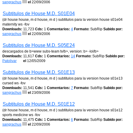
sangrachus
el
22/09/2006
Subtitulos de House M.D. S01E04
(dr house house, m d house, m d ) subtitulos para la version house s01e04
maternity ws -fov
Downloads:
11,723
Cds:
1
Comentarios:
4
Formato:
SubRip
Subido por:
sangrachus
el
22/09/2006
Subtitulos de House M.D. S05E24
descargados de b>www subs-team tv/b>, version: b> -lol/b>
Downloads:
11,617
Cds:
1
Comentarios:
14
Formato:
SubRip
Subido por:
Patolivar
el
12/05/2009
Subtitulos de House M.D. S01E13
(dr house house, m d house, m d ) subtitulos para la version house s01e13
cursed ws -fov
Downloads:
11,541
Cds:
1
Comentarios:
7
Formato:
SubRip
Subido por:
sangrachus
el
23/09/2006
Subtitulos de House M.D. S01E12
(dr house house, m d house, m d ) subtitulos para la version house s01e12
sports medicine ws -fov
Downloads:
11,475
Cds:
1
Comentarios:
6
Formato:
SubRip
Subido por:
sangrachus
el
22/09/2006