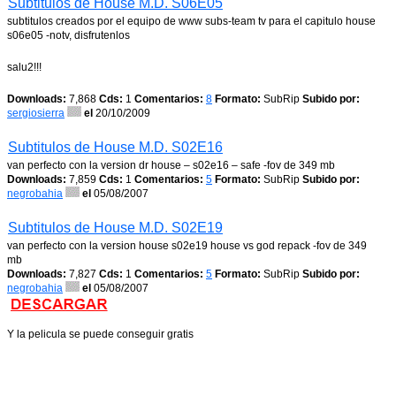
Subtitulos de House M.D. S06E05
subtitulos creados por el equipo de www subs-team tv para el capitulo house
s06e05 -notv, disfrutenlos
salu2!!!
Downloads:
7,868
Cds:
1
Comentarios:
8
Formato:
SubRip
Subido por:
sergiosierra
el
20/10/2009
Subtitulos de House M.D. S02E16
van perfecto con la version dr house – s02e16 – safe -fov de 349 mb
Downloads:
7,859
Cds:
1
Comentarios:
5
Formato:
SubRip
Subido por:
negrobahia
el
05/08/2007
Subtitulos de House M.D. S02E19
van perfecto con la version house s02e19 house vs god repack -fov de 349
mb
Downloads:
7,827
Cds:
1
Comentarios:
5
Formato:
SubRip
Subido por:
negrobahia
el
05/08/2007
Y la pelicula se puede conseguir gratis