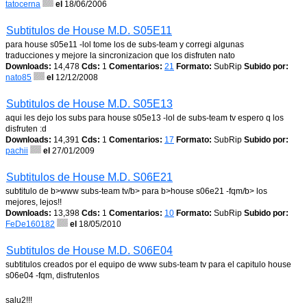
tatocerna
el
18/06/2006
Subtitulos de House M.D. S05E11
para house s05e11 -lol tome los de subs-team y corregi algunas
traducciones y mejore la sincronizacion que los disfruten nato
Downloads:
14,478
Cds:
1
Comentarios:
21
Formato:
SubRip
Subido por:
nato85
el
12/12/2008
Subtitulos de House M.D. S05E13
aqui les dejo los subs para house s05e13 -lol de subs-team tv espero q los
disfruten :d
Downloads:
14,391
Cds:
1
Comentarios:
17
Formato:
SubRip
Subido por:
pachii
el
27/01/2009
Subtitulos de House M.D. S06E21
subtitulo de b>www subs-team tv/b> para b>house s06e21 -fqm/b> los
mejores, lejos!!
Downloads:
13,398
Cds:
1
Comentarios:
10
Formato:
SubRip
Subido por:
FeDe160182
el
18/05/2010
Subtitulos de House M.D. S06E04
subtitulos creados por el equipo de www subs-team tv para el capitulo house
s06e04 -fqm, disfrutenlos
salu2!!!