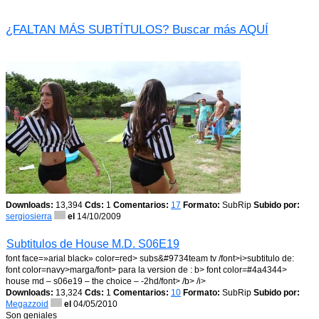
¿FALTAN MÁS SUBTÍTULOS? Buscar más AQUÍ
Downloads:
13,394
Cds:
1
Comentarios:
17
Formato:
SubRip
Subido por:
sergiosierra
el
14/10/2009
Subtitulos de House M.D. S06E19
font face=»arial black» color=red> subs&#9734team tv /font>i>subtitulo de:
font color=navy>marga/font> para la version de : b> font color=#4a4344>
house md – s06e19 – the choice – -2hd/font> /b> /i>
Downloads:
13,324
Cds:
1
Comentarios:
10
Formato:
SubRip
Subido por:
Megazzoid
el
04/05/2010
Son geniales