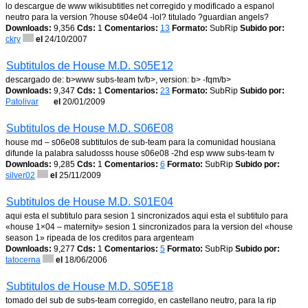
lo descargue de www wikisubtitles net corregido y modificado a espanol
neutro para la version ?house s04e04 -lol? titulado ?guardian angels?
Downloads:
9,356
Cds:
1
Comentarios:
13
Formato:
SubRip
Subido por:
ckry
el
24/10/2007
Subtitulos de House M.D. S05E12
descargado de: b>www subs-team tv/b>, version: b> -fqm/b>
Downloads:
9,347
Cds:
1
Comentarios:
23
Formato:
SubRip
Subido por:
Patolivar
el
20/01/2009
Subtitulos de House M.D. S06E08
house md – s06e08 subtitulos de sub-team para la comunidad housiana
difunde la palabra saludosss house s06e08 -2hd esp www subs-team tv
Downloads:
9,285
Cds:
1
Comentarios:
6
Formato:
SubRip
Subido por:
silver02
el
25/11/2009
Subtitulos de House M.D. S01E04
aqui esta el subtitulo para sesion 1 sincronizados aqui esta el subtitulo para
«house 1×04 – maternity» sesion 1 sincronizados para la version del «house
season 1» ripeada de los creditos para argenteam
Downloads:
9,277
Cds:
1
Comentarios:
5
Formato:
SubRip
Subido por:
tatocerna
el
18/06/2006
Subtitulos de House M.D. S05E18
tomado del sub de subs-team corregido, en castellano neutro, para la rip