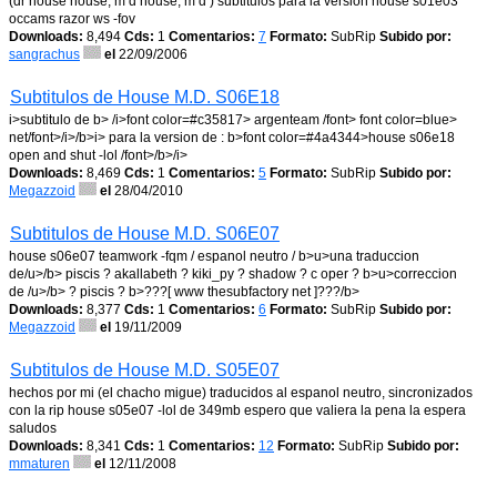
(dr house house, m d house, m d ) subtitulos para la version house s01e03
occams razor ws -fov
Downloads:
8,494
Cds:
1
Comentarios:
7
Formato:
SubRip
Subido por:
sangrachus
el
22/09/2006
Subtitulos de House M.D. S06E18
i>subtitulo de b> /i>font color=#c35817> argenteam /font> font color=blue>
net/font>/i>/b>i> para la version de : b>font color=#4a4344>house s06e18
open and shut -lol /font>/b>/i>
Downloads:
8,469
Cds:
1
Comentarios:
5
Formato:
SubRip
Subido por:
Megazzoid
el
28/04/2010
Subtitulos de House M.D. S06E07
house s06e07 teamwork -fqm / espanol neutro / b>u>una traduccion
de/u>/b> piscis ? akallabeth ? kiki_py ? shadow ? c oper ? b>u>correccion
de /u>/b> ? piscis ? b>???[ www thesubfactory net ]???/b>
Downloads:
8,377
Cds:
1
Comentarios:
6
Formato:
SubRip
Subido por:
Megazzoid
el
19/11/2009
Subtitulos de House M.D. S05E07
hechos por mi (el chacho migue) traducidos al espanol neutro, sincronizados
con la rip house s05e07 -lol de 349mb espero que valiera la pena la espera
saludos
Downloads:
8,341
Cds:
1
Comentarios:
12
Formato:
SubRip
Subido por:
mmaturen
el
12/11/2008