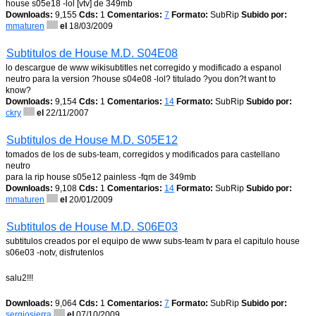
house s05e18 -lol [vtv] de 349mb
Downloads:
9,155
Cds:
1
Comentarios:
7
Formato:
SubRip
Subido por:
mmaturen
el
18/03/2009
Subtitulos de House M.D. S04E08
lo descargue de www wikisubtitles net corregido y modificado a espanol
neutro para la version ?house s04e08 -lol? titulado ?you don?t want to
know?
Downloads:
9,154
Cds:
1
Comentarios:
14
Formato:
SubRip
Subido por:
ckry
el
22/11/2007
Subtitulos de House M.D. S05E12
tomados de los de subs-team, corregidos y modificados para castellano
neutro
para la rip house s05e12 painless -fqm de 349mb
Downloads:
9,108
Cds:
1
Comentarios:
14
Formato:
SubRip
Subido por:
mmaturen
el
20/01/2009
Subtitulos de House M.D. S06E03
subtitulos creados por el equipo de www subs-team tv para el capitulo house
s06e03 -notv, disfrutenlos
salu2!!!
Downloads:
9,064
Cds:
1
Comentarios:
7
Formato:
SubRip
Subido por:
sergiosierra
el
07/10/2009